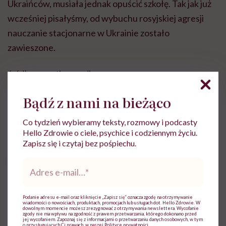
Ukraińców, musiała jednak opuścić szkołę. Tak jak już
wcześniej pisałyśmy, od wybuchu rosyjskiej agresji
nauczanie stacjonarne w Ukrainie zostało
zawieszone.
źródło: www.theguardian.com
Bądź z nami na bieżąco
Co tydzień wybieramy teksty, rozmowy i podcasty
Hello Zdrowie o ciele, psychice i codziennym życiu.
Aleksandra Tchórzewska
Zapisz się i czytaj bez pośpiechu.
Adres
Z wykształcenia nauczycielka języka
e-
polskiego, z zamiłowania dziennikarka.
mail
*
Wierzy, że słowa mają moc
Podanie adresu e-mail oraz kliknięcie „Zapisz się” oznacza zgodę na otrzymywanie
Zobacz profil
wiadomości o nowościach, produktach, promocjach lub usługach dot. Hello Zdrowie. W
dowolnym momencie możesz zrezygnować z otrzymywania newslettera. Wycofanie
zgody nie ma wpływu na zgodność z prawem przetwarzania, którego dokonano przed
jej wycofaniem. Zapoznaj się z informacjami o przetwarzaniu danych osobowych, w tym
o przysługujących Ci prawach, w naszej
Polityce prywatności
.