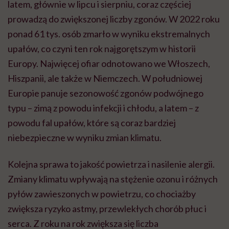
latem, głównie w lipcu i sierpniu, coraz częściej
prowadzą do zwiększonej liczby zgonów. W 2022 roku
ponad 61 tys. osób zmarło w wyniku ekstremalnych
upałów, co czyni ten rok najgorętszym w historii
Europy. Najwięcej ofiar odnotowano we Włoszech,
Hiszpanii, ale także w Niemczech. W południowej
Europie panuje sezonowość zgonów podwójnego
typu – zimą z powodu infekcji i chłodu, a latem – z
powodu fal upałów, które są coraz bardziej
niebezpieczne w wyniku zmian klimatu.
Kolejna sprawa to jakość powietrza i nasilenie alergii.
Zmiany klimatu wpływają na stężenie ozonu i różnych
pyłów zawieszonych w powietrzu, co chociażby
zwiększa ryzyko astmy, przewlekłych chorób płuc i
serca. Z roku na rok zwiększa się liczba