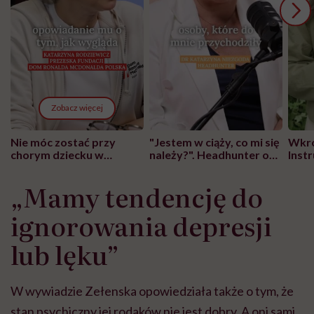
Zobacz więcej
Nie móc zostać przy
"Jestem w ciąży, co mi się
Wkró
chorym dziecku w
należy?". Headhunter o
Inst
szpitalu to tortura.
zmianie pokoleniowej u
atak
"Przeszkadzać w tym
kobiet w ciąży na rynku
wars
„Mamy tendencję do
może chyba tylko
pracy
eksp
głupota i brak
ignorowania depresji
wyobraźni"
lub lęku”
W wywiadzie Zełenska opowiedziała także o tym, że
stan psychiczny jej rodaków nie jest dobry. A oni sami