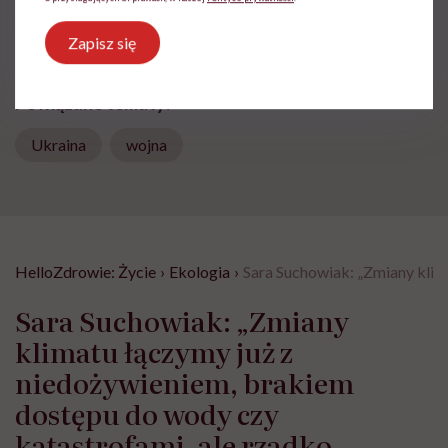
Udostępnij
Zapisz się
Powiązane tematy:
Ukraina
wojna
HelloZdrowie: Życie
›
Ekologia
›
Sara Suchowiak: „Zmiany klim
Sara Suchowiak: „Zmiany
klimatu łączymy już z
niedożywieniem, brakiem
dostępu do wody czy
katastrofami, ale rzadko