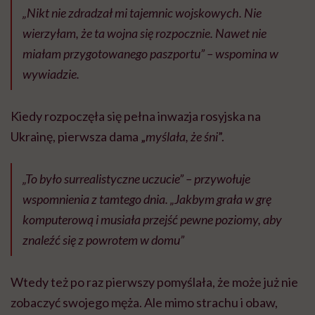
„Nikt nie zdradzał mi tajemnic wojskowych. Nie
wierzyłam, że ta wojna się rozpocznie. Nawet nie
miałam przygotowanego paszportu” – wspomina w
wywiadzie.
Kiedy rozpoczęła się pełna inwazja rosyjska na
Ukrainę, pierwsza dama „
myślała, że śni
”.
„To było surrealistyczne uczucie” – przywołuje
wspomnienia z tamtego dnia. „Jakbym grała w grę
komputerową i musiała przejść pewne poziomy, aby
znaleźć się z powrotem w domu”
Wtedy też po raz pierwszy pomyślała, że może już nie
zobaczyć swojego męża. Ale mimo strachu i obaw,