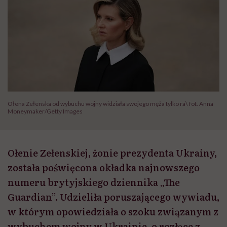
Ołena Zełenska od wybuchu wojny widziała swojego męża tylko ra\ fot. Anna
Moneymaker/Getty Images
Ołenie Zełenskiej, żonie prezydenta Ukrainy,
została poświęcona okładka najnowszego
numeru brytyjskiego dziennika „The
Guardian”. Udzieliła poruszającego wywiadu,
w którym opowiedziała o szoku związanym z
wybuchem wojny w Ukrainie, o rozłące z