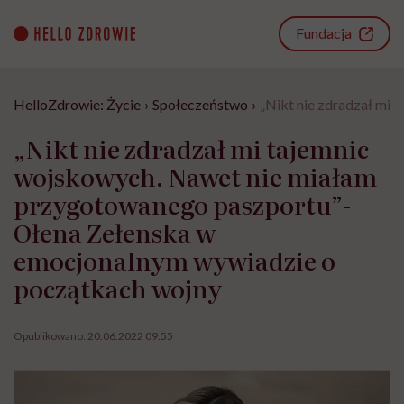
Go
to
Fundacja
content
HelloZdrowie: Życie
›
Społeczeństwo
›
„Nikt nie zdradzał mi
„Nikt nie zdradzał mi tajemnic
wojskowych. Nawet nie miałam
przygotowanego paszportu”-
Ołena Zełenska w
emocjonalnym wywiadzie o
początkach wojny
Opublikowano:
20.06.2022 09:55