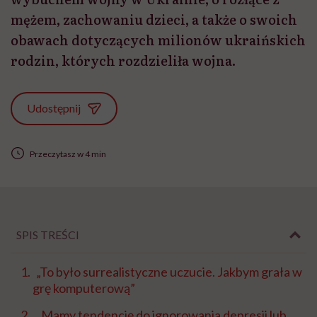
mężem, zachowaniu dzieci, a także o swoich
obawach dotyczących milionów ukraińskich
rodzin, których rozdzieliła wojna.
Udostępnij
Przeczytasz w 4 min
SPIS TREŚCI
„To było surrealistyczne uczucie. Jakbym grała w
grę komputerową”
„Mamy tendencję do ignorowania depresji lub