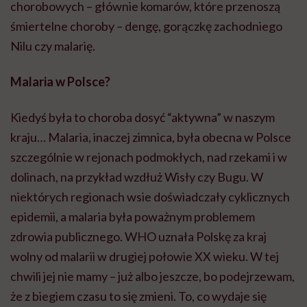
chorobowych – głównie komarów, które przenoszą
śmiertelne choroby – dengę, gorączkę zachodniego
Nilu czy malarię.
Malaria w Polsce?
Kiedyś była to choroba dosyć “aktywna” w naszym
kraju… Malaria, inaczej zimnica, była obecna w Polsce
szczególnie w rejonach podmokłych, nad rzekami i w
dolinach, na przykład wzdłuż Wisły czy Bugu. W
niektórych regionach wsie doświadczały cyklicznych
epidemii, a malaria była poważnym problemem
zdrowia publicznego. WHO uznała Polskę za kraj
wolny od malarii w drugiej połowie XX wieku. W tej
chwili jej nie mamy – już albo jeszcze, bo podejrzewam,
że z biegiem czasu to się zmieni. To, co wydaje się