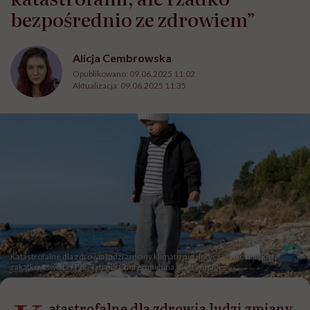
bezpośrednio ze zdrowiem”
Alicja Cembrowska
Opublikowano:
09.06.2025 11:02
Aktualizacja:
09.06.2025 11:35
Katastrofalne dla zdrowia ludzi zmiany klimatu nie dotyczą tylko dalekich
zakątków świata / Fot. Tatiana Cheremukhina, Getty Images
atastrofalne dla zdrowia ludzi zmiany