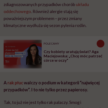
zdiagnozowanych przypadków chorób
układu
oddechowego
. Również alergie stają się
poważniejszym problemem – przez zmiany
klimatyczne wydłuża się sezon pylenia roślin.
POLECAMY
Czy kobiety uratują świat? Aga
Maciejowska: „Chcę móc patrzeć
córce w oczy”
A
rak płuc
walczy o podium w kategorii “najwięcej
przypadków”. I to nie tylko przez papierosy.
Tak, to już nie jest tylko rak palaczy. Smog i