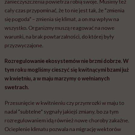
zanieczyszczenia powietrza robią swoje. Musimy też
cały czas przypominać, że to nie jest tak, że “zmienia
się pogoda” – zmienia się klimat, a on ma wpływ na
wszystko. Organizmy muszą reagować na nowe
warunki, na brak powtarzalności, do której były
przyzwyczajone.
Rozregulowanie ekosystemów nie brzmi dobrze. W
tym roku mogliśmy cieszyć się kwitnącymi bzami już
w kwietniu, a w maju marzymy o wełnianych
swetrach.
Przesunięcie w kwitnieniu czy przymrozki w maju to
nadal “subtelne” sygnały jakiejś zmiany, bo za tym
rozregulowaniem idą również nowe choroby zakaźne.
Ocieplenie klimatu pozwala na migrację wektorów