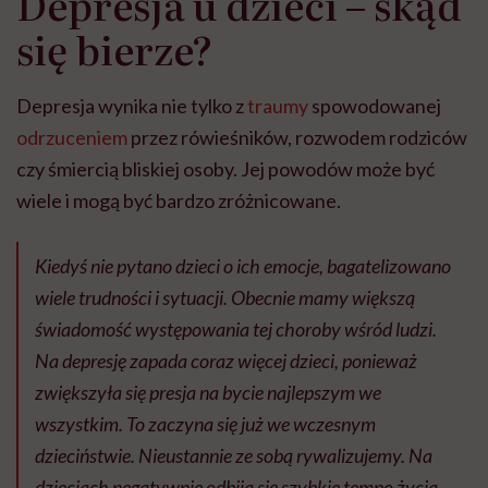
Depresja u dzieci – skąd
się bierze?
Depresja wynika nie tylko z
traumy
spowodowanej
odrzuceniem
przez rówieśników, rozwodem rodziców
czy śmiercią bliskiej osoby. Jej powodów może być
wiele i mogą być bardzo zróżnicowane.
Kiedyś nie pytano dzieci o ich emocje, bagatelizowano
wiele trudności i sytuacji. Obecnie mamy większą
świadomość występowania tej choroby wśród ludzi.
Na depresję zapada coraz więcej dzieci, ponieważ
zwiększyła się presja na bycie najlepszym we
wszystkim. To zaczyna się już we wczesnym
dzieciństwie. Nieustannie ze sobą rywalizujemy. Na
dzieciach negatywnie odbija się szybkie tempo życia,