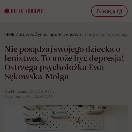
Go
to
Fundacja
content
HelloZdrowie: Życie
›
Społeczeństwo
›
Nie posądzaj swojego 
Nie posądzaj swojego dziecka o
lenistwo. To może być depresja!
Ostrzega psycholożka Ewa
Sękowska-Molga
Opublikowano:
19.11.2019 15:14
Aktualizacja:
19.11.2019 22:33