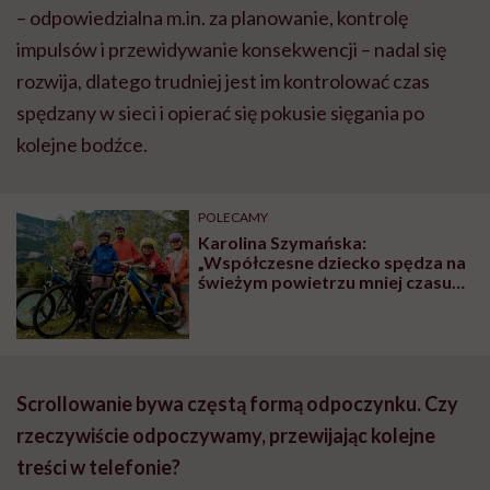
– odpowiedzialna m.in. za planowanie, kontrolę
impulsów i przewidywanie konsekwencji – nadal się
rozwija, dlatego trudniej jest im kontrolować czas
spędzany w sieci i opierać się pokusie sięgania po
kolejne bodźce.
POLECAMY
Karolina Szymańska:
„Współczesne dziecko spędza na
świeżym powietrzu mniej czasu
niż więzień na spacerze
penitencjarnym”
Scrollowanie bywa częstą formą odpoczynku. Czy
rzeczywiście odpoczywamy, przewijając kolejne
treści w telefonie?