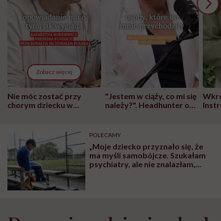
Zobacz więcej
Nie móc zostać przy
"Jestem w ciąży, co mi się
Wkró
chorym dziecku w
należy?". Headhunter o
Inst
szpitalu to tortura.
zmianie pokoleniowej u
atak
"Przeszkadzać w tym
kobiet w ciąży na rynku
wars
może chyba tylko
pracy
eksp
POLECAMY
głupota i brak
„Moje dziecko przyznało się, że
wyobraźni"
ma myśli samobójcze. Szukałam
psychiatry, ale nie znalazłam,
wszędzie kolejki są
wielomiesięczne”