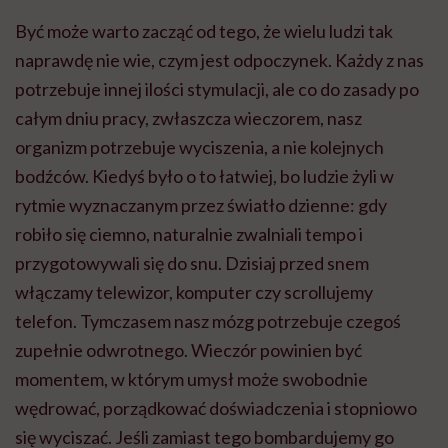
Być może warto zacząć od tego, że wielu ludzi tak
naprawdę nie wie, czym jest odpoczynek. Każdy z nas
potrzebuje innej ilości stymulacji, ale co do zasady po
całym dniu pracy, zwłaszcza wieczorem, nasz
organizm potrzebuje wyciszenia, a nie kolejnych
bodźców. Kiedyś było o to łatwiej, bo ludzie żyli w
rytmie wyznaczanym przez światło dzienne: gdy
robiło się ciemno, naturalnie zwalniali tempo i
przygotowywali się do snu. Dzisiaj przed snem
włączamy telewizor, komputer czy scrollujemy
telefon. Tymczasem nasz mózg potrzebuje czegoś
zupełnie odwrotnego. Wieczór powinien być
momentem, w którym umysł może swobodnie
wędrować, porządkować doświadczenia i stopniowo
się wyciszać. Jeśli zamiast tego bombardujemy go