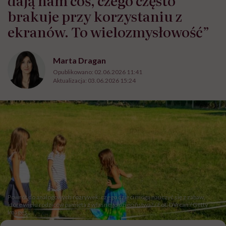
dają nam coś, czego często
brakuje przy korzystaniu z
ekranów. To wielozmysłowość”
Marta Dragan
Opublikowano:
02.06.2026 11:41
Aktualizacja:
03.06.2026 15:24
Powrót do analogowych rozrywek: czego dzieci mogą nauczyć się z zabaw,
które wielu rodziców pamięta z własnego dzieciństwa? / Fot. DVrcan / Getty
Images