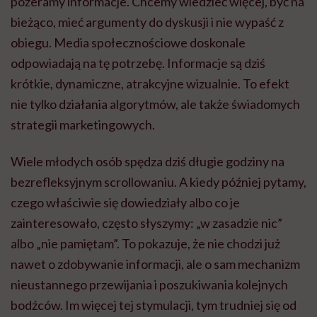
pożeramy informacje. Chcemy wiedzieć więcej, być na
bieżąco, mieć argumenty do dyskusji i nie wypaść z
obiegu. Media społecznościowe doskonale
odpowiadają na tę potrzebę. Informacje są dziś
krótkie, dynamiczne, atrakcyjne wizualnie. To efekt
nie tylko działania algorytmów, ale także świadomych
strategii marketingowych.
Wiele młodych osób spędza dziś długie godziny na
bezrefleksyjnym scrollowaniu. A kiedy później pytamy,
czego właściwie się dowiedziały albo co je
zainteresowało, często słyszymy: „w zasadzie nic”
albo „nie pamiętam”. To pokazuje, że nie chodzi już
nawet o zdobywanie informacji, ale o sam mechanizm
nieustannego przewijania i poszukiwania kolejnych
bodźców. Im więcej tej stymulacji, tym trudniej się od