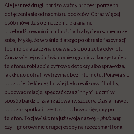
Ale jest też drugi, bardzo ważny proces: potrzeba
odłączenia się od nadmiaru bodźców. Coraz więcej
osób mówi dziś o zmęczeniu ekranami,
przebodźcowaniu i trudnościach z byciem samemu ze
sobą. Myślę, że właśnie dlatego po okresie fascynacji
technologią zaczyna pojawiać się potrzeba odwrotu.
Coraz więcej osób świadomie ogranicza korzystanie z
telefonu, robi sobie cyfrowe detoksy albo sprawdza,
jak długo potrafi wytrzymać bez internetu. Pojawia się
poczucie, że kiedyś łatwiej było realizować hobby,
budować relacje, spędzać czas z innymi ludźmi w
sposób bardziej zaangażowany, szczery. Dzisiaj nawet
podczas spotkań często odruchowo sięgamy po
telefon. To zjawisko ma już swoją nazwę –
phubbing
,
czyli ignorowanie drugiej osoby na rzecz smartfona.