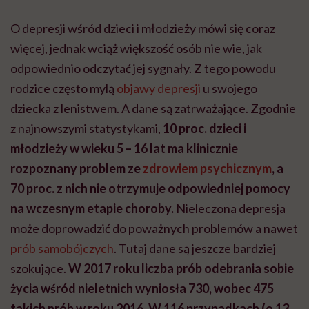
O depresji wśród dzieci i młodzieży mówi się coraz
więcej, jednak wciąż większość osób nie wie, jak
odpowiednio odczytać jej sygnały. Z tego powodu
rodzice często mylą
objawy depresji
u swojego
dziecka z lenistwem. A dane są zatrważające. Zgodnie
z najnowszymi statystykami,
10 proc. dzieci i
młodzieży w wieku 5 – 16 lat ma klinicznie
rozpoznany problem ze
zdrowiem psychicznym
, a
70 proc. z nich nie otrzymuje odpowiedniej pomocy
na wczesnym etapie choroby.
Nieleczona depresja
może doprowadzić do poważnych problemów a nawet
prób samobójczych
. Tutaj dane są jeszcze bardziej
szokujące.
W 2017 roku liczba prób odebrania sobie
życia wśród nieletnich wyniosła 730, wobec 475
takich prób w roku 2016. W 116 przypadkach (o 13