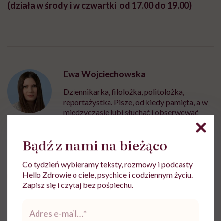
(działa w środy i w czwartki od 17.00 do 19.00)
Ewa Wojciechowska
Dziennikarka, filolożka, politolożka,
reportażystka. Pisze, od kiedy pamięta, a w
międzyczasie lubi słuchać i obserwować
innych
Zobacz profil
Bądź z nami na bieżąco
Co tydzień wybieramy teksty, rozmowy i podcasty
Hello Zdrowie o ciele, psychice i codziennym życiu.
Udostępnij
Zapisz się i czytaj bez pośpiechu.
Adres
e-
Powiązane tematy:
mail
*