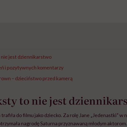
 nie jest dziennikarstwo
ień i pozytywnych komentarzy
Brown – dzieciństwo przed kamerą
ksty to nie jest dziennikar
rafiła do filmu jako dziecko. Za rolę Jane „Jedenastki” w n
 otrzymała nagrodę Saturna przyznawaną młodym aktorom.