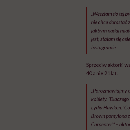
„Weszłam do tej br
nie chce dorastać 
jakbym nadal miała
jest, stałam się c
Instagramie.
Sprzeciw aktorki w
40 a nie 21 lat.
„Porozmawiajmy o 
kobiety. 'Dlaczego 
Lydia Hawken. 'Co 
Brown pomylona z 
Carpenter'”
– akto