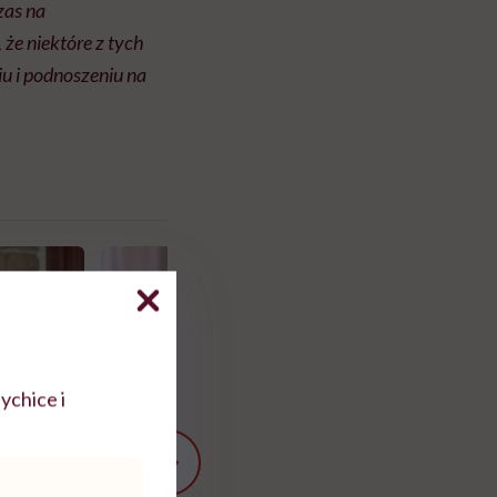
zas na
 że niektóre z tych
u i podnoszeniu na
ychice i