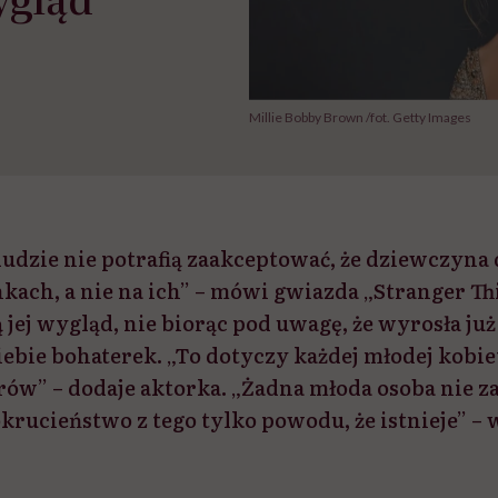
Millie Bobby Brown /fot. Getty Images
udzie nie potrafią zaakceptować, że dziewczyna 
ach, a nie na ich” – mówi gwiazda „Stranger Thi
jej wygląd, nie biorąc pod uwagę, że wyrosła już
ebie bohaterek. „To dotyczy każdej młodej kobie
rów” – dodaje aktorka. „Żadna młoda osoba nie za
okrucieństwo z tego tylko powodu, że istnieje” – w