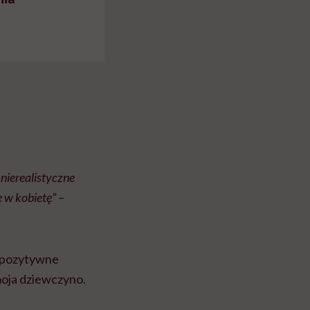
 nierealistyczne
 w kobietę” –
me pozytywne
moja dziewczyno.