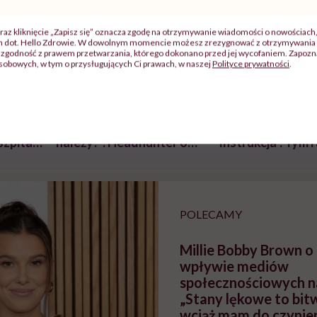
raz kliknięcie „Zapisz się” oznacza zgodę na otrzymywanie wiadomości o nowościach
ch dot. Hello Zdrowie. W dowolnym momencie możesz zrezygnować z otrzymywania 
zgodność z prawem przetwarzania, którego dokonano przed jej wycofaniem. Zapoznaj
sobowych, w tym o przysługujących Ci prawach, w naszej
Polityce prywatności
.
j
zy
"Jestem w ciąży, co mi się
Wkrótce nowa "
szpitalu
należy?". Headhunter o
Instrukcja". Tym 
szkadzać
zmianie pokoleniowej u
atakach paniki. Z
tylko
kobiet w ciąży na rynku
warsztat pacjen
braźni"
pracy
ekspercki
POLECAMY
Millie Bobby Brown 
wpływie mediów
społecznościowych na
„Stany lękowe to bitw
wciąż mam do czynien