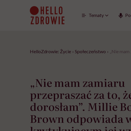
Go
to
content
Tematy
Po
HelloZdrowie: Życie
›
Społeczeństwo
›
„Nie mam z
„Nie mam zamiaru
przepraszać za to, ż
dorosłam”. Millie B
Brown odpowiada 
krytykującym jej w