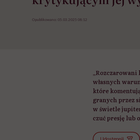
Opublikowano:
05.03.2025 08:12
„Rozczarowani l
własnych warunk
które komentują 
granych przez si
w świetle jupite
czuć presję lub 
Udostępnij