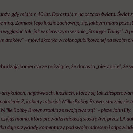
anży, gdy miałam 10 lat. Dorastałam na oczach świata. Świat 
ze mną. Zamiast tego ludzie zachowują się, jakbym miała pozos
 wyglądać tak, jak w pierwszym sezonie „Stranger Things”. A p
elem ataków” – mówi aktorka w rolce opublikowanej na swoim pro
zbudzają komentarze mówiące, że dorasta „nieładnie”, że w
artykułach, nagłówkach, ludziach, którzy są tak zdesperowani
pokolenie Z, kobiety takie jak Millie Bobby Brown, starzeją się ta
Millie Bobby Brown zrobiła ze swoją twarzą?’ – pisze John Ely. 
czyjąś mamą, która prowadzi młodszą siostrę Avę przez LA au
rka daje przykłady komentarzy pod swoim adresem i odpowiada n