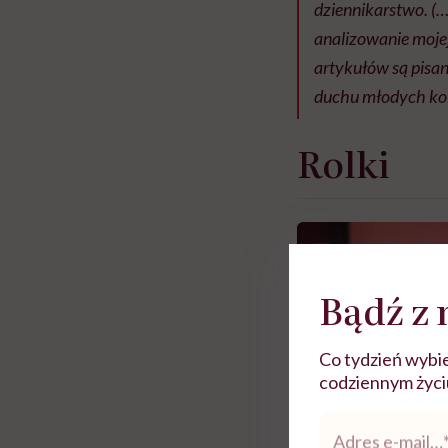
dziennikarstwo. (…)
analizowanie mojej
artykułów są pisan
duchu młodych kobie
Rolki
Bądź z 
Co tydzień wybie
codziennym życiu.
Adres
e-