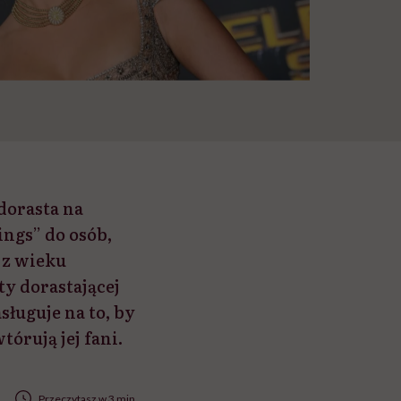
dorasta na
ngs” do osób,
 z wieku
ty dorastającej
sługuje na to, by
tórują jej fani.
Przeczytasz w 3 min