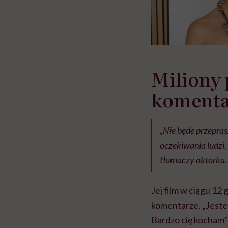
Miliony 
komenta
„Nie będę przeprasz
oczekiwania ludzi,
tłumaczy aktorka.
Jej film w ciągu 12
komentarze. „Jeste
Bardzo cię kocham” –