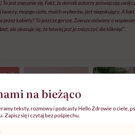
 To jest znęcanie się. Fakt, że dorośli autorzy poświęcają swój c
 twarzy, mojego ciała, moich wyborów, jest niepokojący. A fakt,
e przez kobiety? To jeszcze gorsze. Zawsze mówimy o wspierani
t, ale okazuje się, że łatwiej jest je zniszczyć dla kliknięć”.
nami na bieżąco
ramy teksty, rozmowy i podcasty Hello Zdrowie o ciele, ps
 Zapisz się i czytaj bez pośpiechu.