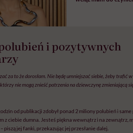
polubień i pozytywnych
rzy
ać za to że dorosłam. Nie będę umniejszać siebie, żeby trafić w
 którzy nie mogą znieść patrzenia na dziewczynę zmieniającą się
 godzin od publikacji zdobył ponad 2 miliony polubień i sa
m z ciebie dumna. Jesteś piękna wewnątrz i na zewnątrz, 
 piszą jej fanki, przekazując jej przesłanie dalej.