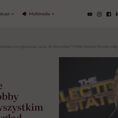
Multimedia
dcast
amiaru przepraszać za to, że dorosłam”. Millie Bobby Brown od
e
obby
wszystkim
ygląd