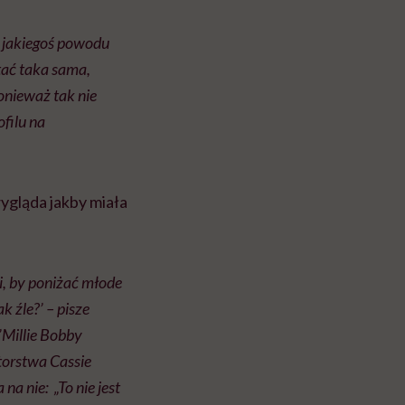
z jakiegoś powodu
tać taka sama,
onieważ tak nie
filu na
ygląda jakby miała
, by poniżać młode
k źle?’ – pisze
’
Millie Bobby
torstwa Cassie
a nie: „To nie jest