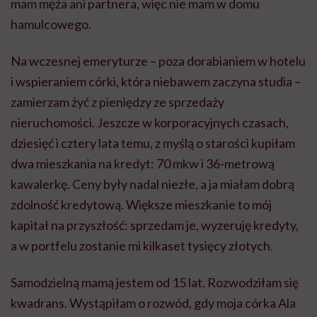
mam męża ani partnera, więc nie mam w domu
hamulcowego.
Na wczesnej emeryturze – poza dorabianiem w hotelu
i wspieraniem córki, która niebawem zaczyna studia –
zamierzam żyć z pieniędzy ze sprzedaży
nieruchomości. Jeszcze w korporacyjnych czasach,
dziesięć i cztery lata temu, z myślą o starości kupiłam
dwa mieszkania na kredyt: 70 mkw i 36-metrową
kawalerkę. Ceny były nadal niezłe, a ja miałam dobrą
zdolność kredytową. Większe mieszkanie to mój
kapitał na przyszłość: sprzedam je, wyzeruję kredyty,
a w portfelu zostanie mi kilkaset tysięcy złotych.
Samodzielną mamą jestem od 15 lat. Rozwodziłam się
kwadrans. Wystąpiłam o rozwód, gdy moja córka Ala