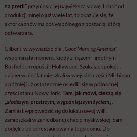
na prerii”
przyniosła jej największą sławę. I choć od
produkcji minęło już wiele lat, to okazuje się, że
aktorka znów ma coś wspólnego z postacią, którą
odtwarzała.
Gilbert w wywiadzie dla „
Good Morning America”
wspominała moment, kiedy z mężem Timothym
Busfieldem opuścili Hollywood. Szukając spokoju,
najpierw pięć lat mieszkali w wiejskiej części Michigan,
a później już ostatecznie osiedlili się w północnej
części stanu Nowy Jork.
Tam, jak mówi, cieszą się
„
słodszym, prostszym, wygodniejszym życiem
„.
Zamiast wprowadzić się do luksusowej willi,
zamieszkali w zaniedbanej chacie myśliwskiej. Sami
podjęli trud odrestaurowania tego domu. Do