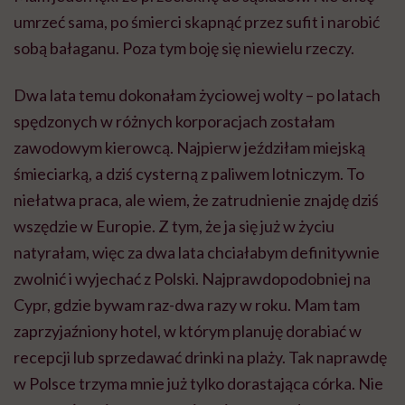
umrzeć sama, po śmierci skapnąć przez sufit i narobić
sobą bałaganu. Poza tym boję się niewielu rzeczy.
Dwa lata temu dokonałam życiowej wolty – po latach
spędzonych w różnych korporacjach zostałam
zawodowym kierowcą. Najpierw jeździłam miejską
śmieciarką, a dziś cysterną z paliwem lotniczym. To
niełatwa praca, ale wiem, że zatrudnienie znajdę dziś
wszędzie w Europie. Z tym, że ja się już w życiu
natyrałam, więc za dwa lata chciałabym definitywnie
zwolnić i wyjechać z Polski. Najprawdopodobniej na
Cypr, gdzie bywam raz-dwa razy w roku. Mam tam
zaprzyjaźniony hotel, w którym planuję dorabiać w
recepcji lub sprzedawać drinki na plaży. Tak naprawdę
w Polsce trzyma mnie już tylko dorastająca córka. Nie