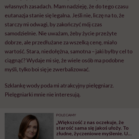
własnych zasadach. Mam nadzieję, że do tego czasu
eutanazja stanie się legalna. Jeśli nie, liczę na to, że
starczy mi odwagi, by zakończyć mój czas
samodzielnie. Nie uważam, żeby życie przeżyte
dobrze, ale przedłużane za wszelką cenę, miało
wartość. Stara, niedołężna, samotna – jaki byłby cel to
ciągnąć? Wydaje mi się, że wiele osób ma podobne
myśli, tylko boi się je zwerbalizować.
Szklankę wody poda mi atrakcyjny pielęgniarz.
Pielęgniarki mnie nie interesują.
POLECAMY
„Większość z nas oczekuje, że
starość sama się jakoś ułoży. To
złudne, życzeniowe myślenie. U
nas starość jest biedna i smutna”