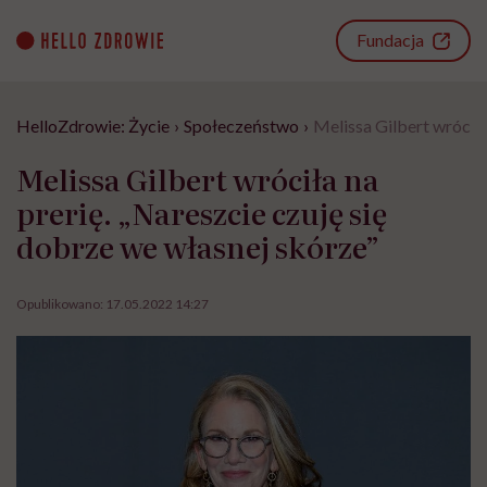
Go
to
Fundacja
content
HelloZdrowie: Życie
›
Społeczeństwo
›
Melissa Gilbert wróciła
Melissa Gilbert wróciła na
prerię. „Nareszcie czuję się
dobrze we własnej skórze”
Opublikowano:
17.05.2022 14:27