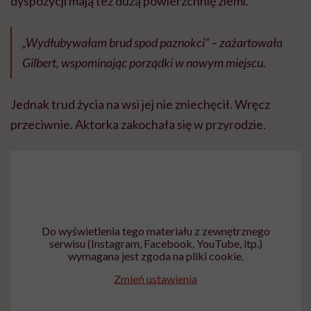
dyspozycji mają też dużą powierzchnię ziemi.
„Wydłubywałam brud spod paznokci” – zażartowała
Gilbert, wspominając porządki w nowym miejscu.
Jednak trud życia na wsi jej nie zniechęcił. Wręcz
przeciwnie. Aktorka zakochała się w przyrodzie.
Do wyświetlenia tego materiału z zewnętrznego
serwisu (Instagram, Facebook, YouTube, itp.)
wymagana jest zgoda na pliki cookie.
Zmień ustawienia