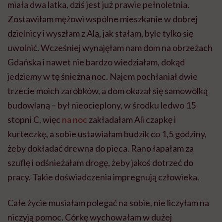
miała dwa latka, dziś jest już prawie pełnoletnia.
Zostawiłam mężowi wspólne mieszkanie w dobrej
dzielnicy i wyszłam z Alą, jak stałam, byle tylko się
uwolnić. Wcześniej wynajęłam nam dom na obrzeżach
Gdańska i nawet nie bardzo wiedziałam, dokąd
jedziemy w tę śnieżną noc. Najem pochłaniał dwie
trzecie moich zarobków, a dom okazał się samowolką
budowlaną – był nieocieplony, w środku ledwo 15
stopni C, więc
na noc
zakładałam Ali czapkę i
kurteczkę, a sobie ustawiałam budzik co 1,5 godziny,
żeby dokładać drewna do pieca. Rano łapałam za
szuflę i odśnieżałam drogę, żeby jakoś dotrzeć do
pracy. Takie doświadczenia impregnują człowieka.
Całe życie musiałam polegać na sobie, nie liczyłam na
niczyją pomoc. Córkę wychowałam w dużej