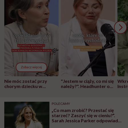
Zobacz więcej
Nie móc zostać przy
"Jestem w ciąży, co mi się
Wkró
chorym dziecku w
należy?". Headhunter o
Inst
szpitalu to tortura.
zmianie pokoleniowej u
atak
"Przeszkadzać w tym
kobiet w ciąży na rynku
wars
może chyba tylko
pracy
eksp
POLECAMY
głupota i brak
„Co mam zrobić? Przestać się
wyobraźni"
starzeć? Zaszyć się w cieniu?”.
Sarah Jessica Parker odpowiada
na krytykę siwych włosów