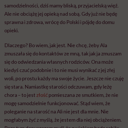
samodzielności, dziś mamy bliską, przyjacielską więź.
Ale nie obciążę jej opieką nad sobą. Gdy już nie będę
sprawna i zdrowa, wrócę do Polski i pójdę do domu
opieki.
Dlaczego? Bo wiem, jak jest. Nie chcę, żeby Ala
zmuszała się do kontaktów ze mną, tak jak ja zmuszam
się do odwiedzania własnych rodziców. Ona może
kiedyś czuć podobnie i to nie musi wynikać z jej złej
woli, po prostu każdy ma swoje życie. Jeszcze nie czuję
się stara. Namiastkę starości odczuwam, gdy leżę
chora – to jest
złość
pomieszana ze smutkiem, że nie
mogę samodzielnie funkcjonować. Stąd wiem, że
poleganie na starość na Ali nie jest dla mnie. Nie
mogłabym żyć z myślą, że jestem dla niej obciążeniem.