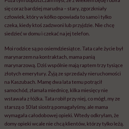
Poza tym dopuszczam myśl, że z wiekiem będę robiła
się coraz bardziej marudna – stary, zgorzkniały
człowiek, który w kółko opowiada to samo i tylko
czeka, kiedy ktoś zadzwoni lub przyjdzie. Nie chcę
siedzieć w domu i czekać na jej telefon.
Moi rodzice są po osiemdziesiątce. Tata całe życie był
marynarzem na kontraktach, mama panią
marynarzową. Dziś wspólnie mają raptem trzy tysiące
złotych emerytury. Żyją ze sprzedaży nieruchomości
na Kaszubach. Mamę dwa lata temu potrącił
samochód, złamała miednicę, kilka miesięcy nie
wstawała z łóżka. Tata robił przy niej, co mógł, my ze
starszą o 10 lat siostrą pomagałyśmy, ale mama
wymagała całodobowej opieki. Wtedy odkryłam, że
domy opieki wcale nie chcą klientów, którzy tylko leżą.