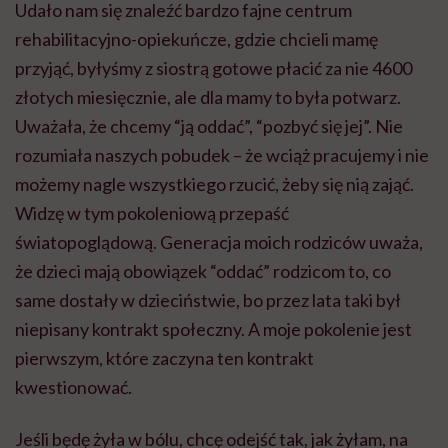
Udało nam się znaleźć bardzo fajne centrum
rehabilitacyjno-opiekuńcze, gdzie chcieli mamę
przyjąć, byłyśmy z siostrą gotowe płacić za nie 4600
złotych miesięcznie, ale dla mamy to była potwarz.
Uważała, że chcemy “ją oddać”, “pozbyć się jej”. Nie
rozumiała naszych pobudek – że wciąż pracujemy i nie
możemy nagle wszystkiego rzucić, żeby się nią zająć.
Widzę w tym pokoleniową przepaść
światopoglądową. Generacja moich rodziców uważa,
że dzieci mają obowiązek “oddać” rodzicom to, co
same dostały w dzieciństwie, bo przez lata taki był
niepisany kontrakt społeczny. A moje pokolenie jest
pierwszym, które zaczyna ten kontrakt
kwestionować.
Jeśli będę żyła w bólu, chcę odejść tak, jak żyłam, na