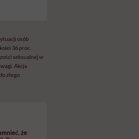
sytuacji osób
kolei 36 proc.
zości seksualnej w
uwagi. Akcja
 do złego
mnieć, że