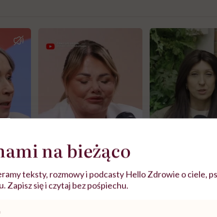
nami na bieżąco
ramy teksty, rozmowy i podcasty Hello Zdrowie o ciele, ps
 Zapisz się i czytaj bez pośpiechu.
j