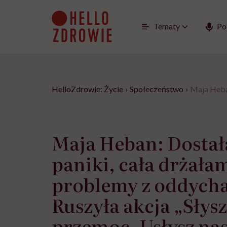
Go
to
content
Tematy
Po
HelloZdrowie: Życie
›
Społeczeństwo
›
Maja Heban
Maja Heban: Dosta
paniki, cała drżała
problemy z oddych
Ruszyła akcja „Słys
przemoc. Usłysz na