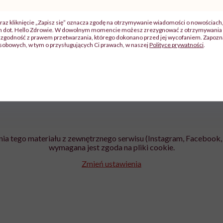
zy
"Jestem w ciąży, co mi się
Wkrótce nowa "
szpitalu
należy?". Headhunter o
Instrukcja". Tym 
raz kliknięcie „Zapisz się” oznacza zgodę na otrzymywanie wiadomości o nowościach
szkadzać
zmianie pokoleniowej u
atakach paniki. Z
ch dot. Hello Zdrowie. W dowolnym momencie możesz zrezygnować z otrzymywania 
tylko
kobiet w ciąży na rynku
warsztat pacjen
zgodność z prawem przetwarzania, którego dokonano przed jej wycofaniem. Zapoznaj
sobowych, w tym o przysługujących Ci prawach, w naszej
Polityce prywatności
.
braźni"
pracy
ekspercki
ia tego materiału z zewnętrznego serwisu (Instagram, Facebook, 
wymagana jest zgoda na pliki cookie.
Zmień ustawienia