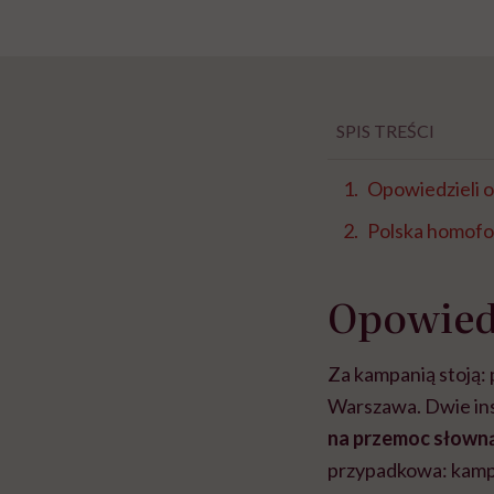
SPIS TREŚCI
Opowiedzieli o
Polska homofo
Opowiedz
Za kampanią stoją:
Warszawa. Dwie ins
na przemoc słowną
przypadkowa: kampa