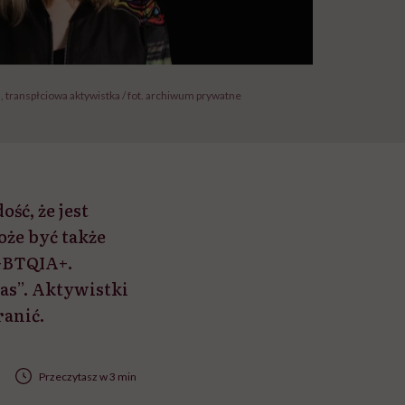
 transpłciowa aktywistka / fot. archiwum prywatne
ść, że jest
oże być także
LGBTQIA+.
as”. Aktywistki
ranić.
Przeczytasz w 3 min