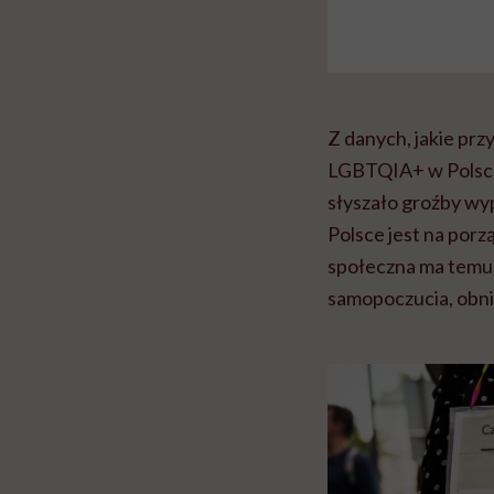
Z danych, jakie prz
LGBTQIA+ w Polsc
słyszało groźby wyp
Polsce jest na porz
społeczna ma temu 
samopoczucia, obni