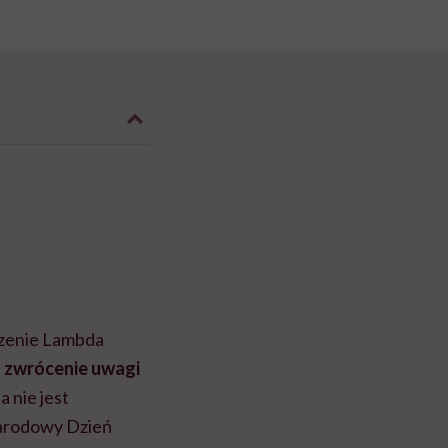
szenie Lambda
u zwrócenie uwagi
 nie jest
narodowy Dzień