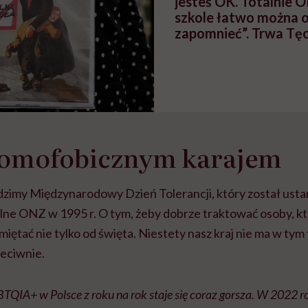
jesteś OK. Totalnie O
szkole łatwo można 
zapomnieć”. Trwa Tę
homofobicznym karajem
dzimy Międzynarodowy Dzień Tolerancji, który został ust
e ONZ w 1995 r. O tym, żeby dobrze traktować osoby, któ
miętać nie tylko od święta. Niestety nasz kraj nie ma w t
eciwnie.
TQIA+ w Polsce z roku na rok staje się coraz gorsza. W 2022 ro