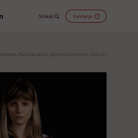
Szukaj
Fundacja
haniem. Ruszyła akcja „Słyszysz przemoc. Usłysz nas”