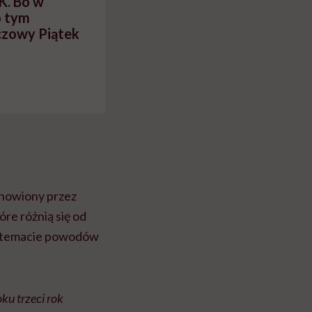
K. Bo w
o tym
czowy Piątek
anowiony przez
re różnią się od
ym temacie powodów
ku trzeci rok