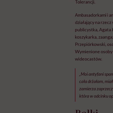
Tolerancji.
Ambasadorkami i am
działający na rzecz
publicystka, Agata K
koszykarka, zaanga
Przepiórkowski, o
Wymienione osoby i 
wideocastów.
„Moi antyfani spam
cała drżałam, mia
zamierza zaprzecz
która w odcinku op
Rolki