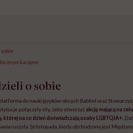
 sobie
bicznym karajem
ieli o sobie
 platforma do nauki języków obcych Babbel oraz Stowarzy
tytucje połączyły siły, żeby stworzyć
akcję mającą na cel
, której na co dzień doświadczają osoby LGBTQIA+.
Data
nia ruszyła 16 listopada, kiedy obchodzony jest Między