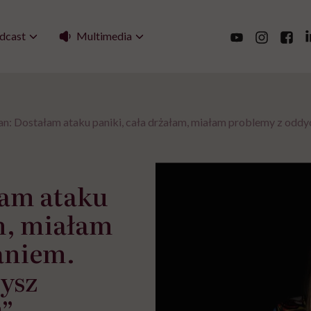
Multimedia
dcast
: Dostałam ataku paniki, cała drżałam, miałam problemy z oddyc
łam ataku
m, miałam
aniem.
zysz
s”