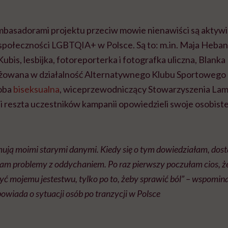
basadorami projektu przeciw mowie nienawiści są aktywist
 społeczności LGBTQIA+ w Polsce. Są to: m.in. Maja Heban,
ubis, lesbijka, fotoreporterka i fotografka uliczna, Blanka 
żowana w działalność Alternatywnego Klubu Sportowego 
soba
biseksualna
, wiceprzewodniczący Stowarzyszenia La
reszta uczestników kampanii opowiedzieli swoje osobiste h
ują moimi starymi danymi. Kiedy się o tym dowiedziałam, dost
łam problemy z oddychaniem. Po raz pierwszy poczułam cios, ż
yć mojemu jestestwu, tylko po to, żeby sprawić ból” – wspomi
owiada o sytuacji osób po tranzycji w Polsce