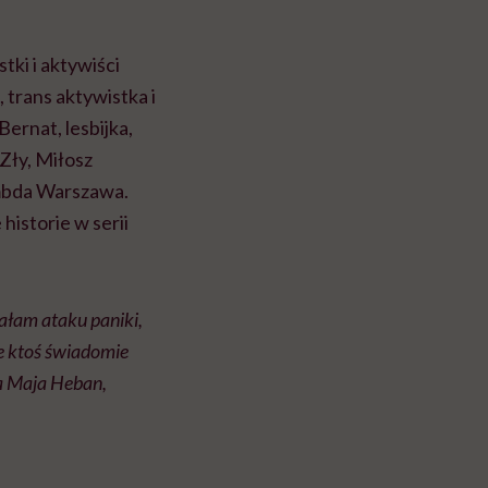
ki i aktywiści
 trans aktywistka i
Bernat, lesbijka,
Zły, Miłosz
mbda Warszawa.
istorie w serii
ałam ataku paniki,
e ktoś świadomie
na Maja Heban,