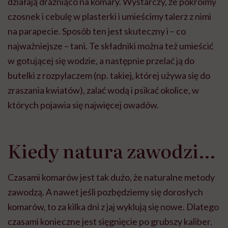
działają drażniąco na komary. Wystarczy, że pokroimy
czosnek i cebulę w plasterki i umieścimy talerz z nimi
na parapecie. Sposób ten jest skuteczny i – co
najważniejsze – tani. Te składniki można też umieścić
w gotującej się wodzie, a następnie przelać ją do
butelki z rozpylaczem (np. takiej, której używa się do
zraszania kwiatów), zalać wodą i psikać okolice, w
których pojawia się najwięcej owadów.
Kiedy natura zawodzi…
Czasami komarów jest tak dużo, że naturalne metody
zawodzą. A nawet jeśli pozbędziemy się dorosłych
komarów, to za kilka dni z jaj wyklują się nowe. Dlatego
czasami konieczne jest sięgnięcie po grubszy kaliber.