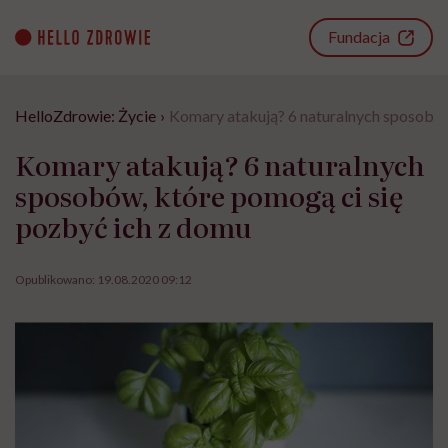
Go
to
Fundacja
content
HelloZdrowie: Życie
›
Komary atakują? 6 naturalnych sposobów
Komary atakują? 6 naturalnych
sposobów, które pomogą ci się
pozbyć ich z domu
Opublikowano:
19.08.2020 09:12