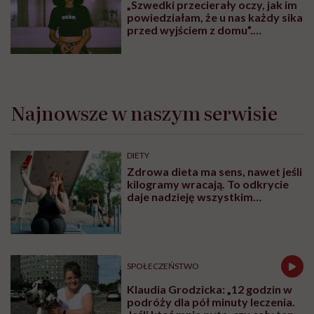
„Szwedki przecierały oczy, jak im
powiedziałam, że u nas każdy sika
przed wyjściem z domu”.
Architektka o „smyczy
moczowej”
Najnowsze w naszym serwisie
DIETY
Zdrowa dieta ma sens, nawet jeśli
kilogramy wracają. To odkrycie
daje nadzieję wszystkim
walczącym z efektem jo-jo
SPOŁECZEŃSTWO
Klaudia Grodzicka: „12 godzin w
podróży dla pół minuty leczenia.