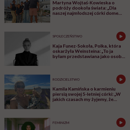
Martyna Wojtaś-Kowieska o
podróży dookoła świata: „Dla
naszej najmłodszej córki domem
jest jacht. Miała dwa latka, kiedy
wypływaliśmy w rejs”
SPOŁECZEŃSTWO
Kaja Funez-Sokoła, Polka, która
oskarżyła Weinsteina: „To ja
byłam przedstawiana jako osoba,
która musi się bronić”
RODZICIELSTWO
Kamila Kamińska o karmieniu
piersią swojej 5-letniej córki: „W
jakich czasach my żyjemy, że
naturalne sprawy musimy
normalizować?”
FEMINIZM