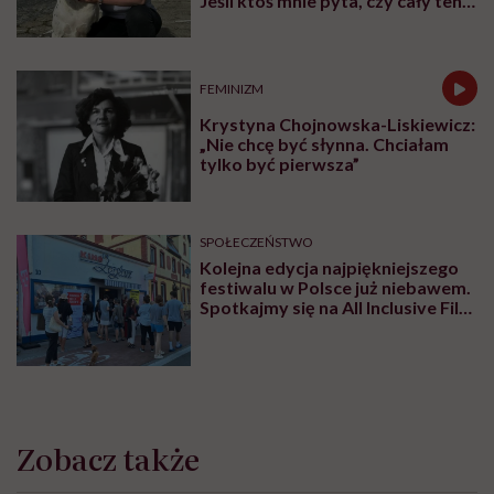
Jeśli ktoś mnie pyta, czy cały ten
trud ma sens, bez wahania
odpowiadam: 'tak’”
FEMINIZM
Krystyna Chojnowska-Liskiewicz:
„Nie chcę być słynna. Chciałam
tylko być pierwsza”
SPOŁECZEŃSTWO
Kolejna edycja najpiękniejszego
festiwalu w Polsce już niebawem.
Spotkajmy się na All Inclusive Film
Festival w Jastarni!
Zobacz także