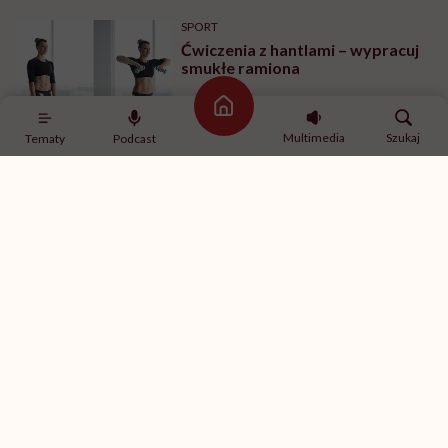
SPORT
Ćwiczenia z hantlami – wypracuj
smukłe ramiona
Strona główna
Multimedia
Szukaj
Tematy
Podcast
MINDFULNESS
„Jestem w związku, ale mam
ochotę romansować z innymi”.
Rozmawiamy o tym z
psychologiem
SPORT
Ćwiczenia na brzuch na drążku –
ćwiczenia na boki brzucha