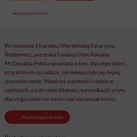
Wysłuchasz w 65 min
W rozmowie z Karoliną Wierzbińską Katarzyna
Rodziewicz, prezeska Fundacji Dom Ronalda
McDonalda Polska opowiada o tym, dlaczego dzieci,
przy których są rodzice, zdrowieją szybciej i lepiej
znoszą leczenie. Mówi też o godności rodzin w
szpitalach, o potrzebie bliskości, komunikacji i o tym,
dlaczego rodzic nie może czuć się tam jak intruz.
Posłuchaj
podcastu