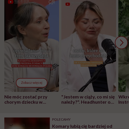
Zobacz więcej
Nie móc zostać przy
"Jestem w ciąży, co mi się
Wkró
chorym dziecku w
należy?". Headhunter o
Inst
szpitalu to tortura.
zmianie pokoleniowej u
atak
"Przeszkadzać w tym
kobiet w ciąży na rynku
wars
może chyba tylko
pracy
eksp
POLECAMY
głupota i brak
Komary lubią cię bardziej od
wyobraźni"