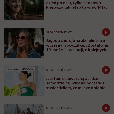
dzień po dniu, tylko skokowo.
Pierwszy taki etap to wiek 44 lat
SPOŁECZEŃSTWO
Jagoda choruje na alzheimera o
wczesnym początku. „Zostało mi
10, może 11 wakacji, a kolejnych
nie będę już świadoma”
MATERIAŁY PROMOCYJNE
SPOŁECZEŃSTWO
„Jestem dziewczyną bardzo
samodzielną, więc na początku
stwierdziłam, że muszę o siebie
zadbać”. Emilia Pobiedzińska o
słodko-gorzkim doświadczeniu
menopauzy
SPOŁECZEŃSTWO