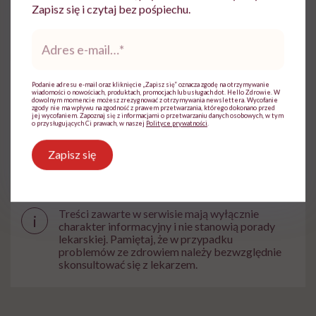
Zapisz się i czytaj bez pośpiechu.
Adres
e-
Udostępnij
mail
*
Podanie adresu e-mail oraz kliknięcie „Zapisz się” oznacza zgodę na otrzymywanie
wiadomości o nowościach, produktach, promocjach lub usługach dot. Hello Zdrowie. W
dowolnym momencie możesz zrezygnować z otrzymywania newslettera. Wycofanie
zgody nie ma wpływu na zgodność z prawem przetwarzania, którego dokonano przed
Powiązane tematy:
jej wycofaniem. Zapoznaj się z informacjami o przetwarzaniu danych osobowych, w tym
o przysługujących Ci prawach, w naszej
Polityce prywatności
.
komary
Warto wiedzieć
Zioła
Zapisz się
Treści zawarte w serwisie mają wyłącznie
i
charakter informacyjny i nie stanowią porady
lekarskiej. Pamiętaj, że w przypadku
problemów ze zdrowiem należy bezwzględnie
skonsultować się z lekarzem.