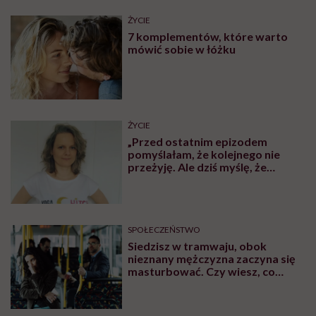
ŻYCIE
7 komplementów, które warto
mówić sobie w łóżku
ŻYCIE
„Przed ostatnim epizodem
pomyślałam, że kolejnego nie
przeżyję. Ale dziś myślę, że
przeżyję, tylko wcześniej pójdę
po pomoc”. Alicja o wychodzeniu z
depresji
SPOŁECZEŃSTWO
Siedzisz w tramwaju, obok
nieznany mężczyzna zaczyna się
masturbować. Czy wiesz, co
robić?