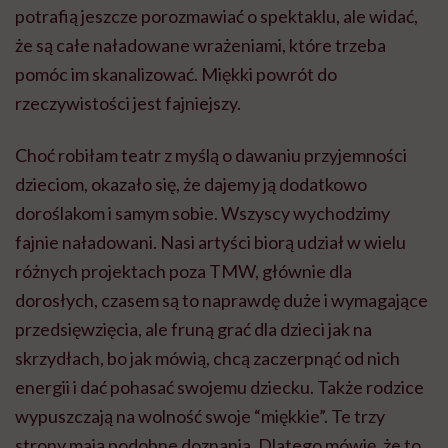
potrafią jeszcze porozmawiać o spektaklu, ale widać,
że są całe naładowane wrażeniami, które trzeba
pomóc im skanalizować. Miękki powrót do
rzeczywistości jest fajniejszy.
Choć robiłam teatr z myślą o dawaniu przyjemności
dzieciom, okazało się, że dajemy ją dodatkowo
doroślakom i samym sobie. Wszyscy wychodzimy
fajnie naładowani. Nasi artyści biorą udział w wielu
różnych projektach poza TMW, głównie dla
dorosłych, czasem są to naprawdę duże i wymagające
przedsięwzięcia, ale fruną grać dla dzieci jak na
skrzydłach, bo jak mówią, chcą zaczerpnąć od nich
energii i dać pohasać swojemu dziecku. Także rodzice
wypuszczają na wolność swoje “miękkie”. Te trzy
strony mają podobne doznania. Dlatego mówię, że to