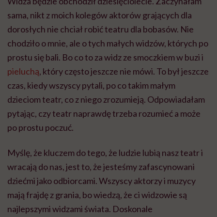
Widza będzie obchodził dziesięciolecie. Zaczynałam
sama, nikt z moich kolegów aktorów grających dla
dorosłych nie chciał robić teatru dla bobasów. Nie
chodziło o mnie, ale o tych małych widzów, których po
prostu się bali. Bo co to za widz ze smoczkiem w buzi i
pieluchą
, który często jeszcze nie mówi. To był jeszcze
czas, kiedy wszyscy pytali, po co takim małym
dzieciom teatr, co z niego zrozumieją. Odpowiadałam
pytając, czy teatr naprawdę trzeba rozumieć a może
po prostu poczuć.
Myślę, że kluczem do tego, że ludzie lubią nasz teatr i
wracają do nas, jest to, że jesteśmy zafascynowani
dziećmi jako odbiorcami. Wszyscy aktorzy i muzycy
mają frajdę z grania, bo wiedzą, że ci widzowie są
najlepszymi widzami świata. Doskonale