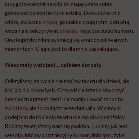
przygotowanymi na odbiór, mającymi w sobie
gotowość do kontaktu ze sztuką. Dzieci świetnie
widzą, świetnie
słyszą
, genialnie czują rytm, potrafią
wspaniale odczytywać
emocje
, mają poczucie humoru.
One kupiłyby Mumio, śmieją się w nieoczekiwanych
momentach. Ciągle jest to dla mnie zaskakujące.
Wasz mały widz jest… całkiem dorosły
Odkryliśmy, że wcale nie robimy teatru dla dzieci, ale
taki jak dla dorosłych. Oczywiście trzeba stworzyć
bezpieczną przestrzeń i nie manipulować zanadto
światłem
, ale to wyłącznie technikalia. W samym
podejściu do robienia teatru nie ma dla nas różnicy.
Robimy teatr, który nam się podoba. Lubimy, jak jest
wesoło, lubimy abstrakcyjny humor, dobrą muzykę.