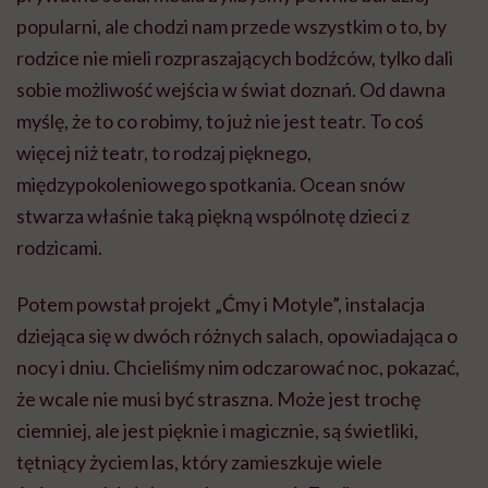
popularni, ale chodzi nam przede wszystkim o to, by
rodzice nie mieli rozpraszających bodźców, tylko dali
sobie możliwość wejścia w świat doznań. Od dawna
myślę, że to co robimy, to już nie jest teatr. To coś
więcej niż teatr, to rodzaj pięknego,
międzypokoleniowego spotkania. Ocean snów
stwarza właśnie taką piękną wspólnotę dzieci z
rodzicami.
Potem powstał projekt „Ćmy i Motyle”, instalacja
dziejąca się w dwóch różnych salach, opowiadająca o
nocy i dniu. Chcieliśmy nim odczarować noc, pokazać,
że wcale nie musi być straszna. Może jest trochę
ciemniej, ale jest pięknie i magicznie, są świetliki,
tętniący życiem las, który zamieszkuje wiele