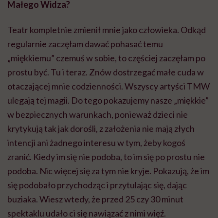
Małego Widza?
Teatr kompletnie zmienił mnie jako człowieka. Odkąd
regularnie zaczęłam dawać pohasać temu
„miękkiemu” czemuś w sobie, to częściej zaczęłam po
prostu być. Tu i teraz. Znów dostrzegać małe cuda w
otaczającej mnie codzienności. Wszyscy artyści TMW
ulegają tej magii. Do tego pokazujemy nasze „miękkie”
w bezpiecznych warunkach, ponieważ dzieci nie
krytykują tak jak dorośli, z założenia nie mają złych
intencji ani żadnego interesu w tym, żeby kogoś
zranić. Kiedy im się nie podoba, to im się po prostu nie
podoba. Nic więcej się za tym nie kryje. Pokazują, że im
się podobało przychodząc i przytulając się, dając
buziaka. Wiesz wtedy, że przed 25 czy 30 minut
spektaklu udało ci się nawiązać z nimi więź.