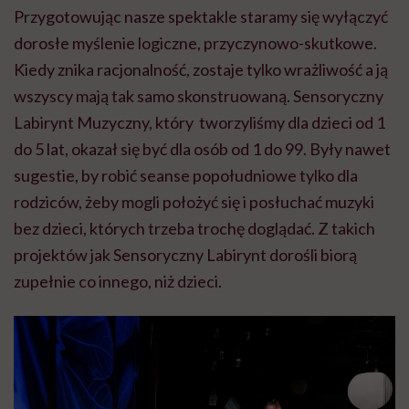
Przygotowując nasze spektakle staramy się wyłączyć
dorosłe myślenie logiczne, przyczynowo-skutkowe.
Kiedy znika racjonalność, zostaje tylko wrażliwość a ją
wszyscy mają tak samo skonstruowaną. Sensoryczny
Labirynt Muzyczny, który tworzyliśmy dla dzieci od 1
do 5 lat, okazał się być dla osób od 1 do 99. Były nawet
sugestie, by robić seanse popołudniowe tylko dla
rodziców, żeby mogli położyć się i posłuchać muzyki
bez dzieci, których trzeba trochę doglądać. Z takich
projektów jak Sensoryczny Labirynt dorośli biorą
zupełnie co innego, niż dzieci.