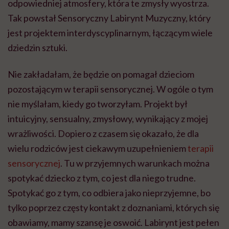
odpowiedniej atmosfery, która te zmysły wyostrza.
Tak powstał Sensoryczny Labirynt Muzyczny, który
jest projektem interdyscyplinarnym, łączącym wiele
dziedzin sztuki.
Nie zakładałam, że będzie on pomagał dzieciom
pozostającym w terapii sensorycznej. W ogóle o tym
nie myślałam, kiedy go tworzyłam. Projekt był
intuicyjny, sensualny, zmysłowy, wynikający z mojej
wrażliwości. Dopiero z czasem się okazało, że dla
wielu rodziców jest ciekawym uzupełnieniem
terapii
sensorycznej
. Tu w przyjemnych warunkach można
spotykać dziecko z tym, co jest dla niego trudne.
Spotykać go z tym, co odbiera jako nieprzyjemne, bo
tylko poprzez częsty kontakt z doznaniami, których się
obawiamy, mamy szansę je oswoić. Labirynt jest pełen