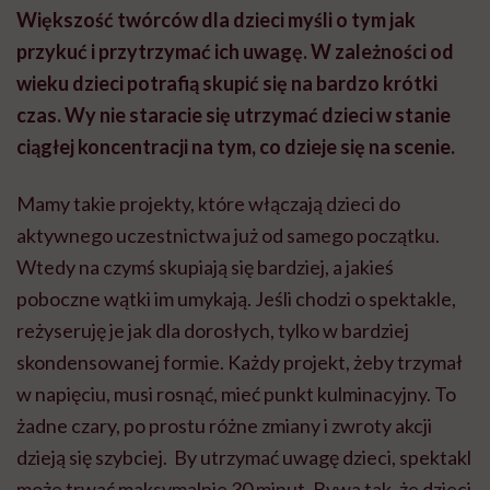
Większość twórców dla dzieci myśli o tym jak
przykuć i przytrzymać ich uwagę. W zależności od
wieku dzieci potrafią skupić się na bardzo krótki
czas. Wy nie staracie się utrzymać dzieci w stanie
ciągłej koncentracji na tym, co dzieje się na scenie.
Mamy takie projekty, które włączają dzieci do
aktywnego uczestnictwa już od samego początku.
Wtedy na czymś skupiają się bardziej, a jakieś
poboczne wątki im umykają. Jeśli chodzi o spektakle,
reżyseruję je jak dla dorosłych, tylko w bardziej
skondensowanej formie. Każdy projekt, żeby trzymał
w napięciu, musi rosnąć, mieć punkt kulminacyjny. To
żadne czary, po prostu różne zmiany i zwroty akcji
dzieją się szybciej. By utrzymać uwagę dzieci, spektakl
może trwać maksymalnie 30 minut. Bywa tak, że dzieci