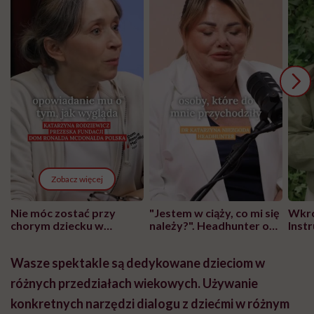
Zobacz więcej
Nie móc zostać przy
"Jestem w ciąży, co mi się
Wkró
chorym dziecku w
należy?". Headhunter o
Inst
szpitalu to tortura.
zmianie pokoleniowej u
atak
"Przeszkadzać w tym
kobiet w ciąży na rynku
wars
Wasze spektakle są dedykowane dzieciom w
może chyba tylko
pracy
eksp
głupota i brak
różnych przedziałach wiekowych. Używanie
wyobraźni"
konkretnych narzędzi dialogu z dziećmi w różnym