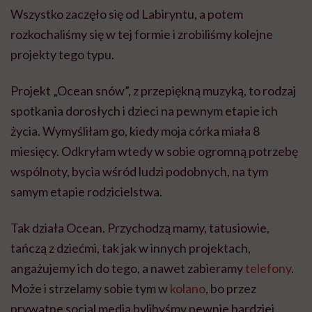
Wszystko zaczęło się od Labiryntu, a potem
rozkochaliśmy się w tej formie i zrobiliśmy kolejne
projekty tego typu.
Projekt „Ocean snów”, z przepiękną muzyką, to rodzaj
spotkania dorosłych i dzieci na pewnym etapie ich
życia. Wymyśliłam go, kiedy moja córka miała 8
miesięcy. Odkryłam wtedy w sobie ogromną potrzebę
wspólnoty, bycia wśród ludzi podobnych, na tym
samym etapie rodzicielstwa.
Tak działa Ocean. Przychodzą mamy, tatusiowie,
tańczą z dziećmi, tak jak w innych projektach,
angażujemy ich do tego, a nawet zabieramy
telefony
.
Może i strzelamy sobie tym w
kolano
, bo przez
prywatne social media bylibyśmy pewnie bardziej