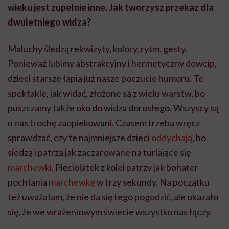
wieku jest zupełnie inne. Jak tworzysz przekaz dla
dwuletniego widza?
Maluchy śledzą rekwizyty, kolory, rytm, gesty.
Ponieważ lubimy abstrakcyjny i hermetyczny dowcip,
dzieci starsze łapią już nasze poczucie humoru. Te
spektakle, jak widać, złożone są z wielu warstw, bo
puszczamy także oko do widza dorosłego. Wszyscy są
u nas trochę zaopiekowani. Czasem trzeba wręcz
sprawdzać, czy te najmniejsze dzieci
oddychają
, bo
siedzą i patrzą jak zaczarowane na turlające się
marchewki
. Pięciolatek z kolei patrzy jak bohater
pochłania
marchewkę
w trzy sekundy. Na początku
też uważałam, że nie da się tego pogodzić, ale okazało
się, że we wrażeniowym świecie wszystko nas łączy.