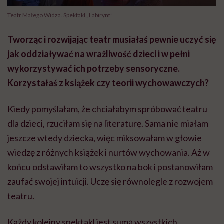
Teatr Małego Widza. Spektakl „Labirynt”
Tworząc i rozwijając teatr musiałaś pewnie uczyć się
jak oddziaływać na wrażliwość dzieci i w pełni
wykorzystywać ich potrzeby sensoryczne.
Korzystałaś z książek czy teorii wychowawczych?
Kiedy pomyślałam, że chciałabym spróbować teatru
dla dzieci, rzuciłam się na literaturę. Sama nie miałam
jeszcze wtedy dziecka, więc miksowałam w głowie
wiedzę z różnych książek i nurtów wychowania. Aż w
końcu odstawiłam to wszystko na bok i postanowiłam
zaufać swojej intuicji. Uczę się równolegle z rozwojem
teatru.
Każdy kolejny spektakl jest sumą wszystkich