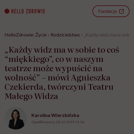
Go
to
Fundacja
content
HelloZdrowie: Życie
›
Rodzicielstwo
›
„Każdy widz ma w sobie 
„Każdy widz ma w sobie to coś
“miękkiego”, co w naszym
teatrze może wypuścić na
wolność” – mówi Agnieszka
Czekierda, twórczyni Teatru
Małego Widza
Karolina Wierzbińska
Opublikowano:
28.12.2019 11:56