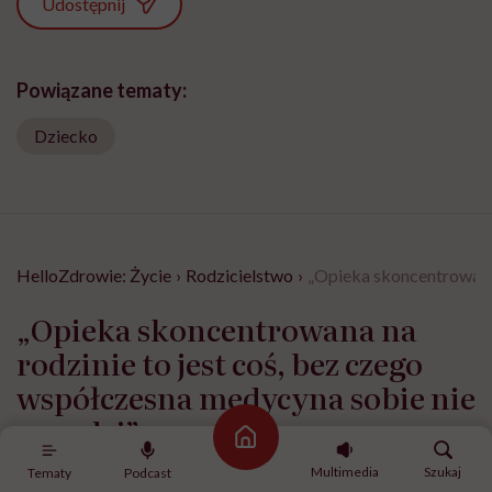
Udostępnij
Powiązane tematy:
Dziecko
HelloZdrowie: Życie
›
Rodzicielstwo
›
„Opieka skoncentrowana 
„Opieka skoncentrowana na
rodzinie to jest coś, bez czego
współczesna medycyna sobie nie
poradzi”
Strona główna
Multimedia
Szukaj
Tematy
Podcast
Opublikowano:
24.07.2026 11:57