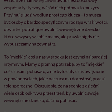
W teatrze mam w tej chwili dwudziestoosobowy
zespół artystyczny, wśród nich połowa to muzycy.
Przyjmuję ludzi według prostego klucza – to muszą
być osoby o bardzo specyficznym rodzaju wrażliwości,
otwarte i potrafiące uwolnić wewnętrzne dziecko,
które wszyscy w sobie mamy, ale prawie nigdy nie
wypuszczamy na zewnątrz.
To “miękkie” coś u nas w środku jest czymś najbardziej
intymnym. Mamy ogromną potrzebę, by to “miękkie”
coś czasami pohasało, a nie było cały czas uwięzione
w powinnościach, jakie narzuca mu dorosłość, praca i
role społeczne. Okazuje się, że na scenie z dziećmi
wiele osób odkrywa przestrzeń, by uwolnić swoje
wewnętrzne dziecko, dać mu pohasać.