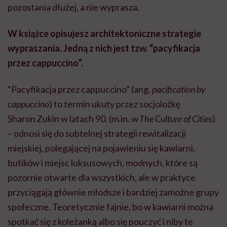
pozostania dłużej, a nie wyprasza.
W książce opisujesz architektoniczne strategie
wypraszania. Jedną z nich jest tzw. “pacyfikacja
przez cappuccino”.
“Pacyfikacja przez cappuccino” (ang.
pacification by
cappuccino
) to termin ukuty przez socjolożkę
Sharon Zukin w latach 90. (m.in. w
The Culture of Cities
)
– odnosi się do subtelnej strategii rewitalizacji
miejskiej, polegającej na pojawieniu się kawiarni,
butików i miejsc luksusowych, modnych, które są
pozornie otwarte dla wszystkich, ale w praktyce
przyciągają głównie młodsze i bardziej zamożne grupy
społeczne. Teoretycznie fajnie, bo w kawiarni można
spotkać się z koleżanką albo się pouczyć i niby te