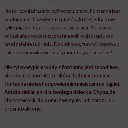
Na to również należy być wyczulonym. Fontanna jest
wodopojem dla zwierząt i ptaków, które jednak nie
tylko piją wodę, ale i czyszczą się w niej. A okoliczni
mieszkańcy wcześniej postanowili wejść i spłukać
brud z siebie i ubrania. Dodatkowo, turyści często do
takiego zbiornika wrzucają monetę „na szczęście”.
Nie tylko wypicie wody z fontanny jest szkodliwe,
ale również kontakt ze skórą. Jednym zdaniem:
fontanna nie jest odpowiednim miejscem na kąpiel.
Ani dla ciebie, ani dla twojego dziecka. Chyba, że
chcesz wrócić do domu z wysypką lub zarazić się
groźną bakterią…