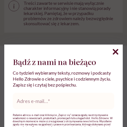
Treści zawarte w serwisie mają wyłącznie
i
charakter informacyjny i nie stanowią porady
lekarskiej. Pamiętaj, że w przypadku
problemów ze zdrowiem należy bezwzględnie
skonsultować się z lekarzem.
Bądź z nami na bieżąco
HelloZdrowie: Życie
›
Ekologia
›
Klimatyzacji w polskich miesz
Klimatyzacji w polskich
Co tydzień wybieramy teksty, rozmowy i podcasty
Hello Zdrowie o ciele, psychice i codziennym życiu.
mieszkaniach przybywa.
Zapisz się i czytaj bez pośpiechu.
Magdalena Milert: „To nas nie
Adres
uratuje. Kopiemy sobie grób”
e-
mail
*
Podanie adresu e-mail oraz kliknięcie „Zapisz się” oznacza zgodę na otrzymywanie
Paulina Dudek
wiadomości o nowościach, produktach, promocjach lub usługach dot. Hello Zdrowie. W
dowolnym momencie możesz zrezygnować z otrzymywania newslettera. Wycofanie
Opublikowano:
03.07.2025 14:18
zgody nie ma wpływu na zgodność z prawem przetwarzania, którego dokonano przed