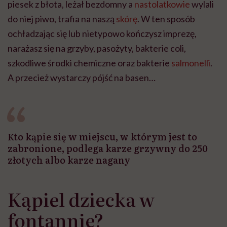
piesek z błota, leżał bezdomny a
nastolatkowie
wylali
do niej piwo, trafia na naszą
skórę
. W ten sposób
ochładzając się lub nietypowo kończysz imprezę,
narażasz się na grzyby, pasożyty, bakterie coli,
szkodliwe środki chemiczne oraz bakterie
salmonelli
.
A przecież wystarczy pójść na basen…
Kto kąpie się w miejscu, w którym jest to
zabronione, podlega karze grzywny do 250
złotych albo karze nagany
Kąpiel dziecka w
fontannie?