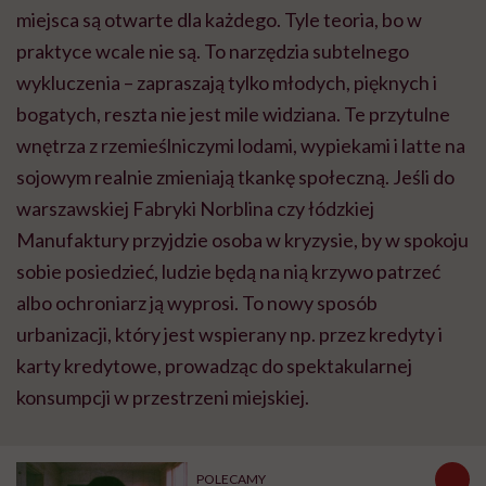
miejsca są otwarte dla każdego. Tyle teoria, bo w
praktyce wcale nie są. To narzędzia subtelnego
wykluczenia – zapraszają tylko młodych, pięknych i
bogatych, reszta nie jest mile widziana. Te przytulne
wnętrza z rzemieślniczymi lodami, wypiekami i latte na
sojowym realnie zmieniają tkankę społeczną. Jeśli do
warszawskiej Fabryki Norblina czy łódzkiej
Manufaktury przyjdzie osoba w kryzysie, by w spokoju
sobie posiedzieć, ludzie będą na nią krzywo patrzeć
albo ochroniarz ją wyprosi. To nowy sposób
urbanizacji, który jest wspierany np. przez kredyty i
karty kredytowe, prowadząc do spektakularnej
konsumpcji w przestrzeni miejskiej.
POLECAMY