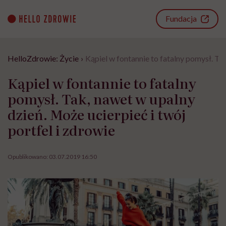
Go
to
Fundacja
content
HelloZdrowie: Życie
›
Kąpiel w fontannie to fatalny pomysł. Tak
Kąpiel w fontannie to fatalny
pomysł. Tak, nawet w upalny
dzień. Może ucierpieć i twój
portfel i zdrowie
Opublikowano:
03.07.2019 16:50