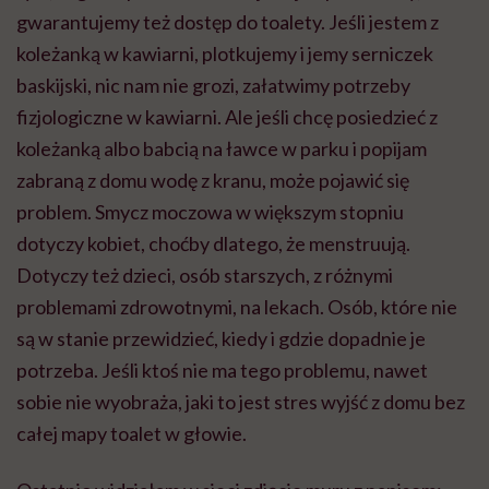
gwarantujemy też dostęp do toalety. Jeśli jestem z
koleżanką w kawiarni, plotkujemy i jemy serniczek
baskijski, nic nam nie grozi, załatwimy potrzeby
fizjologiczne w kawiarni. Ale jeśli chcę posiedzieć z
koleżanką albo babcią na ławce w parku i popijam
zabraną z domu wodę z kranu, może pojawić się
problem. Smycz moczowa w większym stopniu
dotyczy kobiet, choćby dlatego, że menstruują.
Dotyczy też dzieci, osób starszych, z różnymi
problemami zdrowotnymi, na lekach. Osób, które nie
są w stanie przewidzieć, kiedy i gdzie dopadnie je
potrzeba. Jeśli ktoś nie ma tego problemu, nawet
sobie nie wyobraża, jaki to jest stres wyjść z domu bez
całej mapy toalet w głowie.