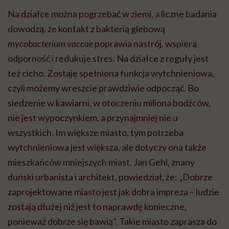
Na działce można pogrzebać w ziemi, a liczne badania
dowodzą, że kontakt z bakterią glebową
mycobacterium vaccae
poprawia nastrój, wspiera
odporność i redukuje stres. Na działce z reguły jest
też cicho. Zostaje spełniona funkcja wytchnieniowa,
czyli możemy wreszcie prawdziwie odpocząć. Bo
siedzenie w kawiarni, w otoczeniu miliona bodźców,
nie jest wypoczynkiem, a przynajmniej nie u
wszystkich. Im większe miasto, tym potrzeba
wytchnieniowa jest większa, ale dotyczy ona także
mieszkańców mniejszych miast. Jan Gehl, znany
duński urbanista i architekt, powiedział, że: „Dobrze
zaprojektowane miasto jest jak dobra impreza – ludzie
zostają dłużej niż jest to naprawdę konieczne,
ponieważ dobrze się bawią”. Takie miasto zaprasza do