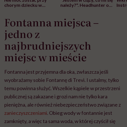
chorym dziecku w
należy?". Headhunter o
Inst
szpitalu to tortura.
zmianie pokoleniowej u
atak
"Przeszkadzać w tym
kobiet w ciąży na rynku
wars
Fontanna miejsca –
może chyba tylko
pracy
eksp
głupota i brak
jedno z
wyobraźni"
najbrudniejszych
miejsc w mieście
Fontanna jest przyjemna dla oka, zwłaszcza jeśli
wyobrażamy sobie Fontannę di Trevi. I ustalmy, tylko
temu powinna służyć. Wszelkie kąpiele w przestrzeni
publicznej są zakazane i grozi nam nie tylko kara
pieniężna, ale również niebezpieczeństwo związane z
zanieczyszczeniami
. Obieg wody w fontannie jest
zamknięty, a więc ta sama woda, w której czyścił się