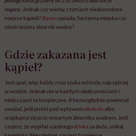
podlega karze grzywny do 250 złotych albo karze
nagany.
Jednak czy wiemy, czym jest niedozwolone
miejsce kąpieli?
Basen
sąsiada, fontanna miejska czy
niestrzeżony zbiornik wodny?
Gdzie zakazana jest
kąpiel?
Jest upał, więc każdy z nas szuka ochłody, najczęściej
w wodzie. Jednak nie w każdych okolicznościach i
miejscu jest to bezpieczne. A bezwzględnie powinnaś
uważać, jeśli jesteś pod wpływem
alkoholu
albo
znajdujesz się przy otwartym zbiorniku wodnym. Jeśli
czujesz, że wypiłaś o jednego
drinka
za dużo, unikaj
kąpieliska. Niezależnie, czy jest to miejsce