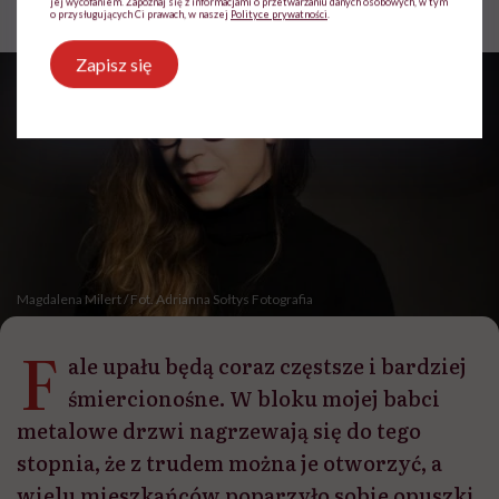
jej wycofaniem. Zapoznaj się z informacjami o przetwarzaniu danych osobowych, w tym
Aktualizacja:
03.07.2026 12:35
o przysługujących Ci prawach, w naszej
Polityce prywatności
.
Zapisz się
Magdalena Milert / Fot. Adrianna Sołtys Fotografia
F
ale upału będą coraz częstsze i bardziej
śmiercionośne. W bloku mojej babci
metalowe drzwi nagrzewają się do tego
stopnia, że z trudem można je otworzyć, a
wielu mieszkańców poparzyło sobie opuszki