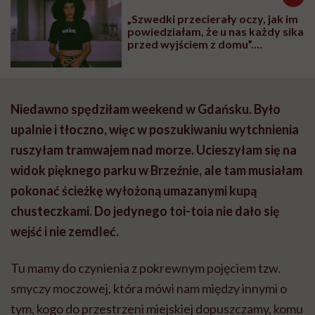
„Szwedki przecierały oczy, jak im
powiedziałam, że u nas każdy sika
przed wyjściem z domu”.
Architektka o „smyczy
moczowej”
Niedawno spędziłam weekend w Gdańsku. Było
upalnie i tłoczno, więc w poszukiwaniu wytchnienia
ruszyłam tramwajem nad morze. Ucieszyłam się na
widok pięknego parku w Brzeźnie, ale tam musiałam
pokonać ścieżkę wyłożoną umazanymi kupą
chusteczkami. Do jedynego toi-toia nie dało się
wejść i nie zemdleć.
Tu mamy do czynienia z pokrewnym pojęciem tzw.
smyczy moczowej, która mówi nam między innymi o
tym, kogo do przestrzeni miejskiej dopuszczamy, komu