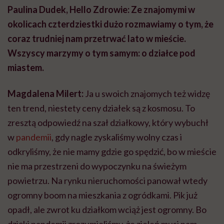
Paulina Dudek, Hello Zdrowie: Ze znajomymi w
okolicach czterdziestki dużo rozmawiamy o tym, że
coraz trudniej nam przetrwać lato w mieście.
Wszyscy marzymy o tym samym: o działce pod
miastem.
Magdalena Milert:
Ja u swoich znajomych też widzę
ten trend, niestety ceny działek są z kosmosu. To
zresztą odpowiedź na szał działkowy, który wybuchł
w
pandemii
, gdy nagle zyskaliśmy wolny czas i
odkryliśmy, że nie mamy gdzie go spędzić, bo w mieście
nie ma przestrzeni do wypoczynku na świeżym
powietrzu. Na rynku nieruchomości panował wtedy
ogromny boom na mieszkania z ogródkami. Pik już
opadł, ale zwrot ku działkom wciąż jest ogromny. Bo
dzięki pandemii zrozumieliśmy, że zieleń musi nam