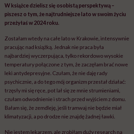
W książce dzielisz się osobistą perspektywą –
piszesz o tym, że najtrudniejsze lato w swoim życiu
przeżyłaś w 2024 roku.
Zostałam wtedy na całe lato w Krakowie, intensywnie
pracując nad książką. Jednak nie praca była
najbardziej wyczerpująca, tylko rekordowo wysokie
temperatury połączone z tym, że zaczęłam brać nowe
leki antydepresyjne. Czułam, że nie daję rady
psychicznie, a do tego mój organizm przestał działać:
trzęsły mi się ręce, pot lał się ze mnie strumieniami,
czułam odwodnienie i strach przed wyjściem z domu.
Bałam się, że zemdleję, jeśli tramwaj nie będzie miał
klimatyzacji, a po drodze nie znajdę żadnej ławki.
Nie jestem lekarzem, ale zrobiłam duży research na