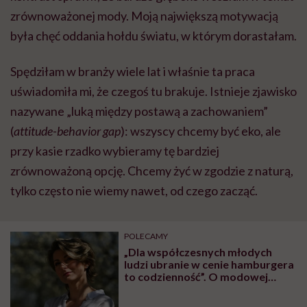
zrównoważonej mody. Moją największą motywacją
była chęć oddania hołdu światu, w którym dorastałam.
Spędziłam w branży wiele lat i właśnie ta praca
uświadomiła mi, że czegoś tu brakuje. Istnieje zjawisko
nazywane „luką między postawą a zachowaniem”
(
attitude-behavior gap
): wszyscy chcemy być eko, ale
przy kasie rzadko wybieramy tę bardziej
zrównoważoną opcję. Chcemy żyć w zgodzie z naturą,
tylko często nie wiemy nawet, od czego zacząć.
POLECAMY
„Dla współczesnych młodych
ludzi ubranie w cenie hamburgera
to codzienność”. O modowej
bulimii mówi Katarzyna
Zajączkowska