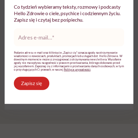
Co tydzień wybieramy teksty, rozmowy i podcasty
Udostępnij
Hello Zdrowie o ciele, psychice i codziennym życiu.
Zapisz się i czytaj bez pośpiechu.
Adres
Powiązane tematy:
e-
mail
*
Jedzenie
Zakupy
Podanie adresu e-mail oraz kliknięcie „Zapisz się” oznacza zgodę na otrzymywanie
wiadomości o nowościach, produktach, promocjach lub usługach dot. Hello Zdrowie. W
dowolnym momencie możesz zrezygnować z otrzymywania newslettera. Wycofanie
zgody nie ma wpływu na zgodność z prawem przetwarzania, którego dokonano przed
jej wycofaniem. Zapoznaj się z informacjami o przetwarzaniu danych osobowych, w tym
o przysługujących Ci prawach, w naszej
Polityce prywatności
.
Treści zawarte w serwisie mają wyłącznie
i
Zapisz się
charakter informacyjny i nie stanowią porady
lekarskiej. Pamiętaj, że w przypadku
problemów ze zdrowiem należy bezwzględnie
skonsultować się z lekarzem.