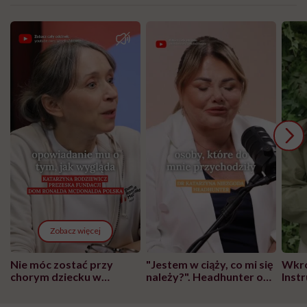
Zobacz więcej
Nie móc zostać przy
"Jestem w ciąży, co mi się
Wkró
chorym dziecku w
należy?". Headhunter o
Inst
szpitalu to tortura.
zmianie pokoleniowej u
atak
"Przeszkadzać w tym
kobiet w ciąży na rynku
wars