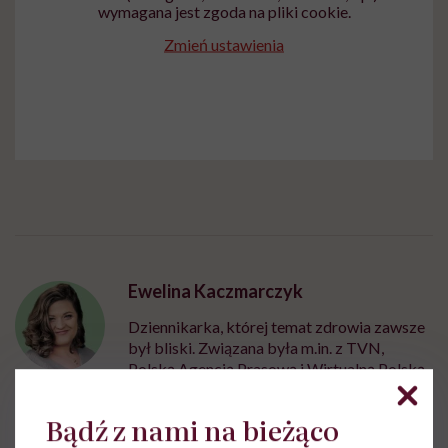
wymagana jest zgoda na pliki cookie.
Zmień ustawienia
Ewelina Kaczmarczyk
Dziennikarka, której temat zdrowia zawsze
był bliski. Związana była m.in. z TVN,
Polską Agencją Prasową i Wirtualną Polską
Zobacz profil
Bądź z nami na bieżąco