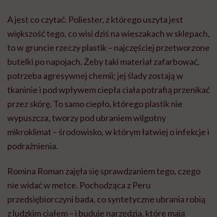
A jest co czytać. Poliester, z którego uszyta jest
większość tego, co wisi dziś na wieszakach w sklepach,
to w gruncie rzeczy plastik – najczęściej przetworzone
butelki po napojach. Żeby taki materiał zafarbować,
potrzeba agresywnej chemii; jej ślady zostają w
tkaninie i pod wpływem ciepła ciała potrafią przenikać
przez skórę. To samo ciepło, którego plastik nie
wypuszcza, tworzy pod ubraniem wilgotny
mikroklimat – środowisko, w którym łatwiej o infekcje i
podrażnienia.
Romina Roman zajęła się sprawdzaniem tego, czego
nie widać w metce. Pochodząca z Peru
przedsiębiorczyni bada, co syntetyczne ubrania robią
z ludzkim ciałem – i buduje narzędzia, które mają