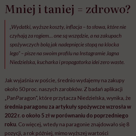
Mniej i taniej = zdrowo?
„Wydatki, wyższe koszty, inflacja – to słowa, które nie
czyhają za rogiem… one są wszędzie, a na zakupach
spożywczych bolą jak nadepnięcie stopą na klocka
lego” – pisze na swoim profilu na Instagramie Jagna
Niedzielska, kucharka i propagatorka idei zero waste.
Jak wyjaśnia w poście, średnio wydajemy na zakupy
około 50 proc. naszych zarobków. Z badań aplikacji
„PanParagon”, które przytacza Niedzielska, wynika, że
średnia paragonu za artykuły spożywcze wzrosła w
2022 r. o około 5 zł w porównaniu do poprzedniego
roku
. Co więcej, wtedy na paragonie znajdowało się 8
pozycji, a rok później, mimo wyższej wartości