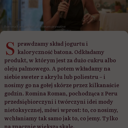
Romina Roman / fot. archiwum prywatne
S
prawdzamy skład jogurtu i
kaloryczność batona. Odkładamy
produkt, w którym jest za dużo cukru albo
oleju palmowego. A potem wkładamy na
siebie sweter z akrylu lub poliestru – i
nosimy go na gołej skórze przez kilkanaście
godzin. Romina Roman, pochodząca z Peru
przedsiębiorczyni i twórczyni idei mody
nietoksycznej, mówi wprost: to, co nosimy,
wchłaniamy tak samo jak to, co jemy. Tylko
na znacznie większą skalę.