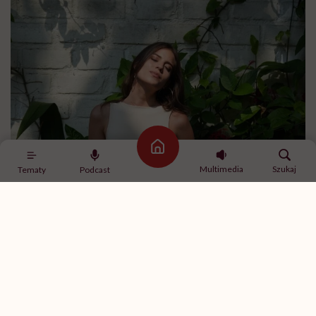
Strona główna
Multimedia
Szukaj
Tematy
Podcast
Romina Roman / fot. archiwum prywatne