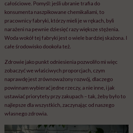
całościowe. Pomyśl: jeśli ubranie trafia do
konsumenta naszpikowane chemikaliami, to
pracownicy fabryki, którzy mieli je w rękach, byli
narażeni na pewnie dziesięć razy większe stężenia.
Woda wokół tej fabryki jest o wiele bardziej skażona. I
całe środowisko dookoła też.
Zdrowie jako punkt odniesienia pozwoliło mi więc
zobaczyć we właściwych proporcjach, czym
naprawdę jest zrównoważony rozwój, dlaczego
powinnam wybierać jedne rzeczy, a nie inne, i jak
ustawiać priorytety przy zakupach – tak, żeby było to
najlepsze dla wszystkich, zaczynając od naszego
własnego zdrowia.