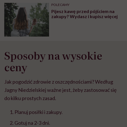
może chyba tylko
pracy
eksp
POLECAMY
głupota i brak
Pijesz kawę przed pójściem na
wyobraźni"
zakupy? Wydasz i kupisz więcej
Sposoby na wysokie
ceny
Jak pogodzić zdrowie z oszczędnościami? Według
Jagny Niedzielskiej ważne jest, żeby zastosować się
do kilku prostych zasad.
Planuj posiłki i zakupy.
Gotuj na 2-3 dni.