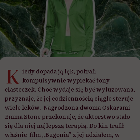
Emma Stone /fot. Aeon, Getty Images; Canva
K
iedy dopada ją lęk, potrafi
kompulsywnie wypiekać tony
ciasteczek. Choć wydaje się być wyluzowana,
przyznaje, że jej codziennością ciągle steruje
wiele leków. Nagrodzona dwoma Oskarami
Emma Stone przekonuje, że aktorstwo stało
się dla niej najlepszą terapią. Do kin trafił
właśnie film „Bugonia” z jej udziałem, w