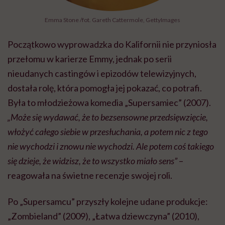
Emma Stone /fot. Gareth Cattermole, GettyImages
Początkowo wyprowadzka do Kalifornii nie przyniosła
przełomu w karierze Emmy, jednak po serii
nieudanych castingów i epizodów telewizyjnych,
dostała rolę, która pomogła jej pokazać, co potrafi.
Była to młodzieżowa komedia „Supersamiec” (2007).
„Może się wydawać, że to bezsensowne przedsięwzięcie,
włożyć całego siebie w przesłuchania, a potem nic z tego
nie wychodzi i znowu nie wychodzi. Ale potem coś takiego
się dzieje, że widzisz, że to wszystko miało sens”
–
reagowała na świetne recenzje swojej roli.
Po „Supersamcu” przyszły kolejne udane produkcje:
„Zombieland” (2009), „Łatwa dziewczyna” (2010),