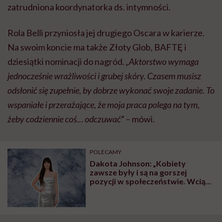
zatrudniona koordynatorka ds. intymności.
Rola Belli przyniosła jej drugiego Oscara w karierze.
Na swoim koncie ma także Złoty Glob, BAFTĘ i
dziesiątki nominacji do nagród.
„Aktorstwo wymaga
jednocześnie wrażliwości i grubej skóry. Czasem musisz
odsłonić się zupełnie, by dobrze wykonać swoje zadanie. To
wspaniałe i przerażające, że moja praca polega na tym,
żeby codziennie coś… odczuwać
” – mówi.
POLECAMY
Dakota Johnson: „Kobiety
zawsze były i są na gorszej
pozycji w społeczeństwie. Wciąż
mierzą się z oczekiwaniami”