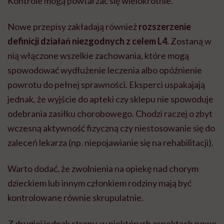
Kontrole mogą powtarzać się wielokrotnie.
Nowe przepisy zakładają również
rozszerzenie
definicji działań niezgodnych z celem L4
. Zostaną w
nią włączone wszelkie zachowania, które mogą
spowodować wydłużenie leczenia albo opóźnienie
powrotu do pełnej sprawności. Eksperci uspakajają
jednak, że wyjście do apteki czy sklepu nie spowoduje
odebrania zasiłku chorobowego. Chodzi raczej o zbyt
wczesną aktywność fizyczną czy niestosowanie się do
zaleceń lekarza (np. niepojawianie się na rehabilitacji).
Warto dodać, że zwolnienia na opiekę nad chorym
dzieckiem lub innym członkiem rodziny mają być
kontrolowane równie skrupulatnie.
Z drugiej jednak strony, w niektórych aspektach nowe