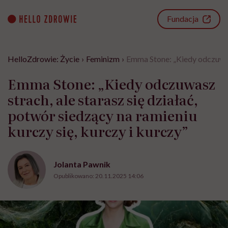
Go
to
Fundacja
content
HelloZdrowie: Życie
›
Feminizm
›
Emma Stone: „Kiedy odczuwasz 
Emma Stone: „Kiedy odczuwasz
strach, ale starasz się działać,
potwór siedzący na ramieniu
kurczy się, kurczy i kurczy”
Jolanta Pawnik
Opublikowano:
20.11.2025 14:06