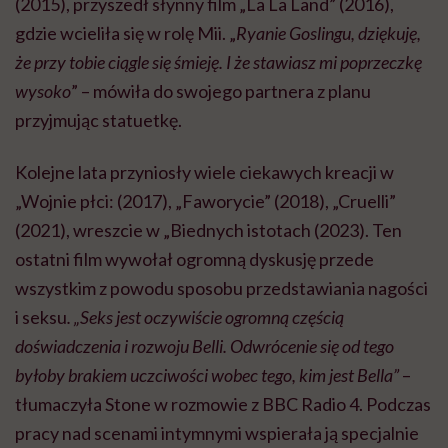
(2015), przyszedł słynny film „La La Land” (2016),
gdzie wcieliła się w rolę Mii. „
Ryanie Goslingu, dziękuję,
że przy tobie ciągle się śmieję. I że stawiasz mi poprzeczkę
wysoko
” – mówiła do swojego partnera z planu
przyjmując statuetkę.
Kolejne lata przyniosły wiele ciekawych kreacji w
„Wojnie płci: (2017), „Faworycie” (2018), „Cruelli”
(2021), wreszcie w „Biednych istotach (2023). Ten
ostatni film wywołał ogromną dyskusję przede
wszystkim z powodu sposobu przedstawiania nagości
i seksu
. „Seks jest oczywiście ogromną częścią
doświadczenia i rozwoju Belli. Odwrócenie się od tego
byłoby brakiem uczciwości wobec tego, kim jest Bella”
–
tłumaczyła Stone w rozmowie z BBC Radio 4. Podczas
pracy nad scenami intymnymi wspierała ją specjalnie