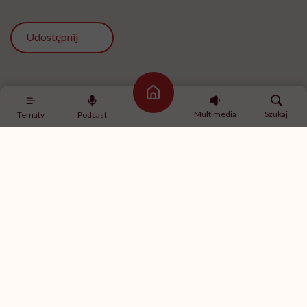
Udostępnij
Powiązane tematy:
Strona główna
Multimedia
Szukaj
Tematy
Podcast
choroba
praca
Najpopularniejsze
MINDFULNESS
Monika Sobień-Górska: „Trzeba
bardzo uważać, komu oddajemy
swoją wrażliwość, pieniądze i