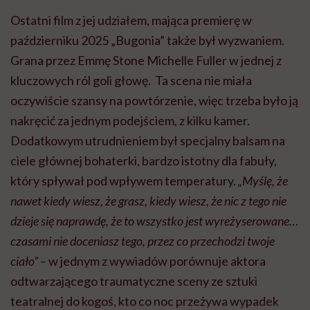
Ostatni film z jej udziałem, mająca premierę w
październiku 2025 „Bugonia” także był wyzwaniem.
Grana przez Emmę Stone Michelle Fuller w jednej z
kluczowych ról goli głowę. Ta scena nie miała
oczywiście szansy na powtórzenie, więc trzeba było ją
nakręcić za jednym podejściem, z kilku kamer.
Dodatkowym utrudnieniem był specjalny balsam na
ciele głównej bohaterki, bardzo istotny dla fabuły,
który spływał pod wpływem temperatury.
„Myślę, że
nawet kiedy wiesz, że grasz, kiedy wiesz, że nic z tego nie
dzieje się naprawdę, że to wszystko jest wyreżyserowane…
czasami nie doceniasz tego, przez co przechodzi twoje
ciało”
– w jednym z wywiadów porównuje aktora
odtwarzającego traumatyczne sceny ze sztuki
teatralnej do kogoś, kto co noc przeżywa wypadek