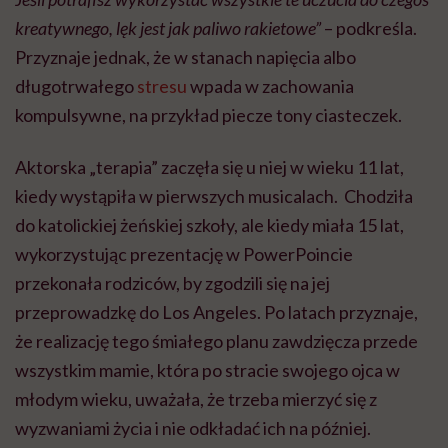
kreatywnego, lęk jest jak paliwo rakietowe”
– podkreśla.
Przyznaje jednak, że w stanach napięcia albo
długotrwałego
stresu
wpada w zachowania
kompulsywne, na przykład piecze tony ciasteczek.
Aktorska „terapia” zaczęła się u niej w wieku 11 lat,
kiedy wystąpiła w pierwszych musicalach. Chodziła
do katolickiej żeńskiej szkoły, ale kiedy miała 15 lat,
wykorzystując prezentację w PowerPoincie
przekonała rodziców, by zgodzili się na jej
przeprowadzkę do Los Angeles. Po latach przyznaje,
że realizację tego śmiałego planu zawdzięcza przede
wszystkim mamie, która po stracie swojego ojca w
młodym wieku, uważała, że trzeba mierzyć się z
wyzwaniami życia i nie odkładać ich na później.