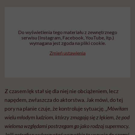
Do wyświetlenia tego materiału z zewnętrznego
serwisu (Instagram, Facebook, YouTube, itp.)
wymagana jest zgoda na pliki cookie.
Zmień ustawienia
Z czasem lęk stał się dla niej nie obciążeniem, lecz
napędem, zwłaszcza do aktorstwa. Jak mówi, do tej
pory na planie czuje, że kontroluje sytuację.
„Mówiłam
wielu młodym ludziom, którzy zmagają się z lękiem, że pod
wieloma względami postrzegam go jako rodzaj supermocy.
Jeśli potrafisz wykorzystać wszystkie te uczucia do czegoś