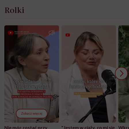
Rolki
Zobacz więcej
Nie móc zostać przy
"Jestem w ciąży, co mi się
Wkró