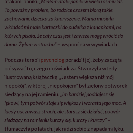
atakami paniki.
„Miałam ataki paniki w wieku ośmiu lat.
To poważny problem, bo rodzice czasem biorą takie
zachowanie dziecka za kapryszenie. Mama musiała
wkładać mi małe karteczki do pudełka z kanapkami, na
których pisała, że cały czas jest i zawsze mogę wrócić do
domu. Żyłam w strachu”
– wspomina w wywiadach.
Podczas terapii
psycholog
poradził jej, żeby zaczęła
opisywać to, czego doświadcza. Stworzyła wtedy
ilustrowaną książeczkę „Jestem większa niż mój
niepokój”, w której „niepokojem” był zielony potworek
siedzący na jej ramieniu.
„Im bardziej poddajesz się
lękowi, tym potwór staje się większy i wzrasta jego moc. A
kiedy odczuwasz strach, ale starasz się działać, potwór
siedzący na ramieniu kurczy się, kurczy i kurczy”
–
tłumaczyła po latach, jak radzi sobie z napadami lęku.