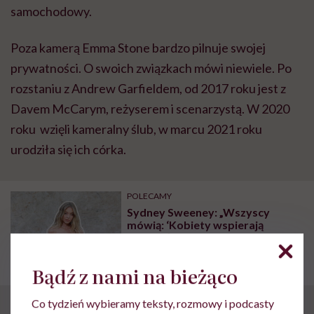
samochodowy.
Poza kamerą Emma Stone bardzo pilnuje swojej
prywatności. O swoich związkach mówi niewiele. Po
rozstaniu z Andrew Garfieldem, od 2017 roku jest z
Davem McCarym, reżyserem i scenarzystą. W 2020
roku wzięli kameralny ślub, w marcu 2021 roku
urodziła się ich córka.
POLECAMY
Sydney Sweeney: „Wszyscy
mówią: ‘Kobiety wspierają
kobiety’. To się w ogóle nie dzieje.
To wszystko jest fałszywe”
Bądź z nami na bieżąco
Co tydzień wybieramy teksty, rozmowy i podcasty