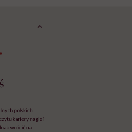
e
ś
alnych polskich
zytu kariery nagle i
dnak wrócić na