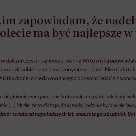
kim zapowiadam, że nadc
iolecie ma być najlepsze 
 w dalszej części rozmowy z Joanną Wróżyńską opowiadała
ła poradzić sobie z nagromadzonymi
emocjami
. Nie miała ta
-latka dopiero niedawno zaczęła doceniać relację z samą s
 się głównie emocjami, one brały nade mną górę, odcinały niek
nia (…) Myślę, że to dlatego, że w mojej rodzinie było wiele lę
biór świata od najmłodszych lat, znacznie go utrudniał. Był 