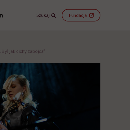
Szukaj
Fundacja
 Był jak cichy zabójca”