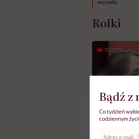
wyznała.
Rolki
Bądź z 
Co tydzień wybie
codziennym życiu.
Adres
e-