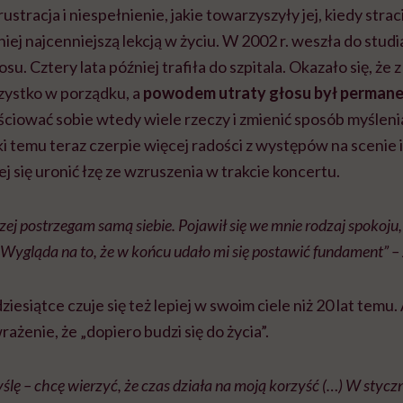
ustracja i niespełnienie, jakie towarzyszyły jej, kiedy stra
niej najcenniejszą lekcją w życiu. W 2002 r. weszła do studi
su. Cztery lata później trafiła do szpitala. Okazało się, że z
ystko w porządku, a
powodem utraty głosu był perman
ciować sobie wtedy wiele rzeczy i zmienić sposób myśleni
ki temu teraz czerpie więcej radości z występów na scenie i 
ej się uronić łzę ze wzruszenia w trakcie koncertu.
czej postrzegam samą siebie. Pojawił się we mnie rodzaj spokoju,
Wygląda na to, że w końcu udało mi się postawić fundament” –
ziesiątce czuje się też lepiej w swoim ciele niż 20 lat temu.
ażenie, że „dopiero budzi się do życia”.
yślę – chcę wierzyć, że czas działa na moją korzyść (…) W styc