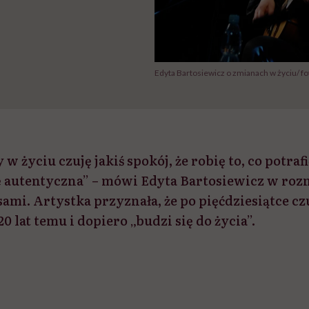
Edyta Bartosiewicz o zmianach w życiu/ 
w życiu czuję jakiś spokój, że robię to, co potrafię
ę autentyczna” – mówi Edyta Bartosiewicz w roz
i. Artystka przyznała, że po pięćdziesiątce czuj
0 lat temu i dopiero „budzi się do życia”.