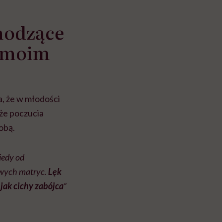
hodzące
w moim
, że w młodości
kże poczucia
obą.
iedy od
kowych matryc.
Lęk
jak cichy zabójca
”