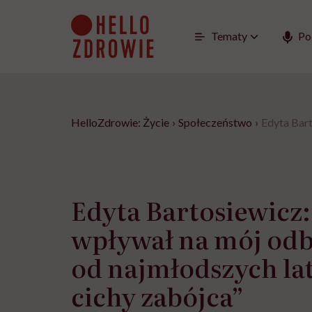
Go
to
content
Tematy
Po
HelloZdrowie: Życie
›
Społeczeństwo
›
Edyta Bart
Edyta Bartosiewicz:
wpływał na mój odb
od najmłodszych lat
cichy zabójca”