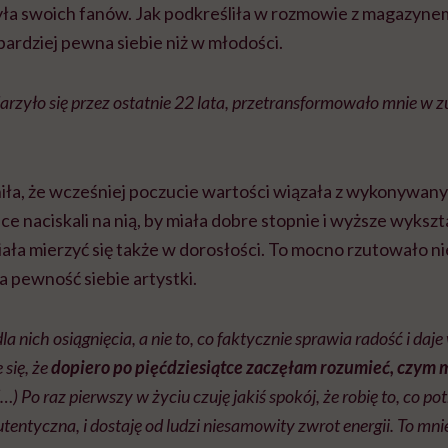
yła swoich fanów. Jak podkreśliła w rozmowie z magazyn
 bardziej pewna siebie niż w młodości.
rzyło się przez ostatnie 22 lata, przetransformowało mnie w zu
iła, że wcześniej poczucie wartości wiązała z wykonywany
ce naciskali na nią, by miała dobre stopnie i wyższe wykszt
ła mierzyć się także w dorosłości. To mocno rzutowało nie
na pewność siebie artystki.
a nich osiągnięcia, a nie to, co faktycznie sprawia radość i da
się, że
dopiero po pięćdziesiątce zaczęłam rozumieć, czym 
…) Po raz pierwszy w życiu czuję jakiś spokój, że robię to, co potr
tentyczna, i dostaję od ludzi niesamowity zwrot energii. To mni