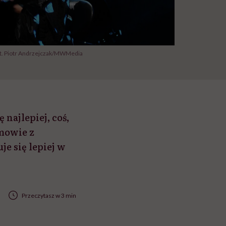
fot. Piotr Andrzejczak/MWMedia
 najlepiej, coś,
mowie z
e się lepiej w
Przeczytasz w 3 min