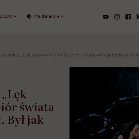
Multimedia
dcast
osiewicz: „Lęk wpływał na mój odbiór świata od najmłodszych lat.
 „Lęk
iór świata
. Był jak