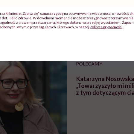
j
raz kliknięcie „Zapisz się” oznacza zgodę na otrzymywanie wiadomości o nowościach
ch dot. Hello Zdrowie. W dowolnym momencie możesz zrezygnować z otrzymywania 
zgodność z prawem przetwarzania, którego dokonano przed jej wycofaniem. Zapoznaj
zy
"Jestem w ciąży, co mi się
Wkrótce nowa "
sobowych, w tym o przysługujących Ci prawach, w naszej
Polityce prywatności
.
szpitalu
należy?". Headhunter o
Instrukcja". Tym 
szkadzać
zmianie pokoleniowej u
atakach paniki. Z
tylko
kobiet w ciąży na rynku
warsztat pacjen
braźni"
pracy
ekspercki
POLECAMY
Katarzyna Nosowska
„Towarzyszyło mi mi
z tym dotyczącym cia