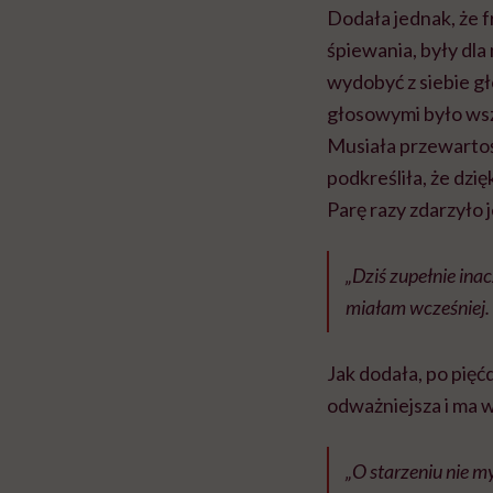
Dodała jednak, że fr
śpiewania, były dla 
wydobyć z siebie gło
głosowymi było wsz
Musiała przewartoś
podkreśliła, że dzię
Parę razy zdarzyło j
„Dziś zupełnie ina
miałam wcześniej. 
Jak dodała, po pięćd
odważniejsza i ma wr
„O starzeniu nie m