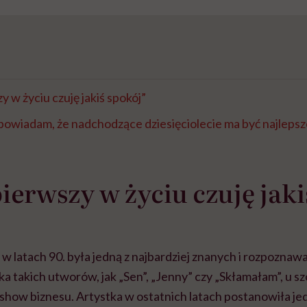
y w życiu czuję jakiś spokój”
owiadam, że nadchodzące dziesięciolecie ma być najlepsz
pierwszy w życiu czuję jaki
w latach 90. była jedną z najbardziej znanych i rozpoznaw
a takich utworów, jak „Sen”, „Jenny” czy „Skłamałam”, u szc
 show biznesu. Artystka w ostatnich latach postanowiła je