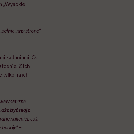
em „Wysokie
pełnie inną stronę”
mi zadaniami. Od
ałcenie. Z ich
 tylko na ich
je wewnętrzne
może być moje
afię najlepiej, coś,
e buduje” –