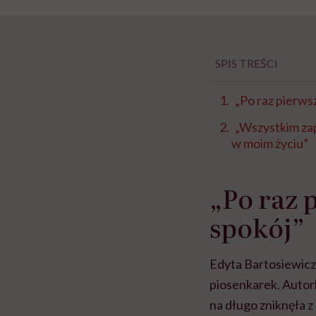
SPIS TREŚCI
„Po raz pierwsz
„Wszystkim zap
w moim życiu”
„Po raz 
spokój”
Edyta Bartosiewicz 
piosenkarek. Autork
na długo zniknęła z