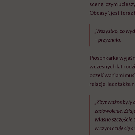
scenę, czym uciesz
Obcasy”, jest teraz
„Wszystko, co wyda
– przyznała.
Piosenkarka wyjaśn
wczesnych lat rodzi
oczekiwaniami musia
relacje, lecz także 
„Zbyt ważne były dl
zadowolenie. Zdaje 
własne szczęście
(
w czym czuję się au