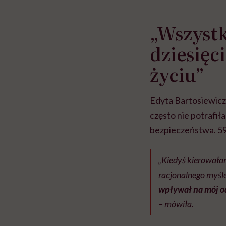
„Wszyst
dziesięc
życiu”
Edyta Bartosiewicz
często nie potrafi
bezpieczeństwa. 59
„Kiedyś kierowałam
racjonalnego myśle
wpływał na mój od
– mówiła.