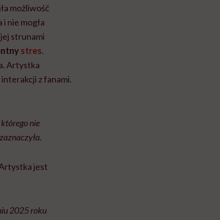
ciła możliwość
a i nie mogła
 jej strunami
entny
stres
.
a. Artystka
interakcji z fanami.
 którego nie
 zaznaczyła.
 Artystka jest
zniu 2025 roku