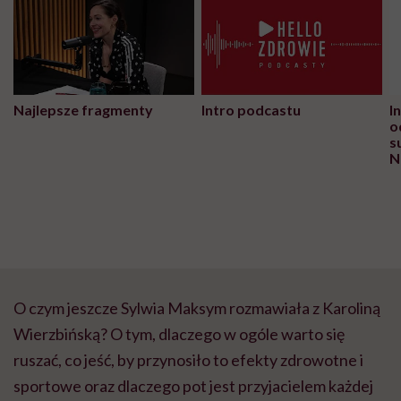
Najlepsze fragmenty
Intro podcastu
I
o
s
N
O czym jeszcze Sylwia Maksym rozmawiała z Karoliną
Wierzbińską? O tym, dlaczego w ogóle warto się
ruszać, co jeść, by przynosiło to efekty zdrowotne i
sportowe oraz dlaczego pot jest przyjacielem każdej