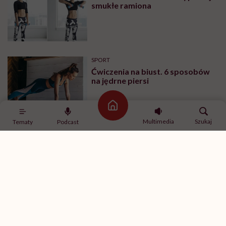
smukłe ramiona
SPORT
Ćwiczenia na biust. 6 sposobów
na jędrne piersi
Strona główna
Multimedia
Szukaj
Tematy
Podcast
SPORT
Ćwiczenia na brzuch na drążku –
ćwiczenia na boki brzucha