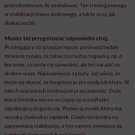
przeszkodowym, ile zeskakiwać. Ten trening pomaga
w stabilizacji stawu skokowego, a także uczy, jak
skakać wyżej.
Musisz też przygotować odpowiedni strój.
Przylegający strój będzie lepszy, ponieważ będzie
mniejsze ryzyko, że zahaczysz luźną nogawką, np. o
korzenie, co może cię spowolnić, ale też narazić na
drobne urazy. Najważniejsze są buty. Już wiesz, że
może się okazać, że biegniesz przez wodę lub błoto. W
takich warunkach istotna jest przyczepność. Duże
kolce bieżnika mocno wczepią się w podłoże i
zapobiegną ślizganiu się. Wybieraj model, który ma
wysoką cholewką i zapiętek. Dzięki nim kostka ma
zapewnioną stabilizację, a tym samym zmniejsza się
ryzyko jej skręcenia lub zwichnięcia.