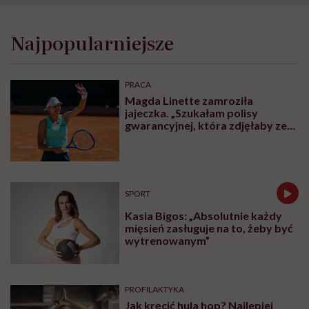
Najpopularniejsze
PRACA
Magda Linette zamroziła
jajeczka. „Szukałam polisy
gwarancyjnej, która zdjęłaby ze
mnie presję tykającego czasu”
SPORT
Kasia Bigos: „Absolutnie każdy
mięsień zasługuje na to, żeby być
wytrenowanym”
PROFILAKTYKA
Jak kręcić hula hop? Najlepiej