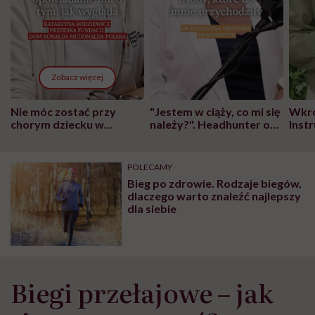
Zobacz więcej
Nie móc zostać przy
"Jestem w ciąży, co mi się
Wkró
chorym dziecku w
należy?". Headhunter o
Inst
szpitalu to tortura.
zmianie pokoleniowej u
atak
"Przeszkadzać w tym
kobiet w ciąży na rynku
wars
może chyba tylko
pracy
eksp
POLECAMY
głupota i brak
Bieg po zdrowie. Rodzaje biegów,
wyobraźni"
dlaczego warto znaleźć najlepszy
dla siebie
Biegi przełajowe – jak