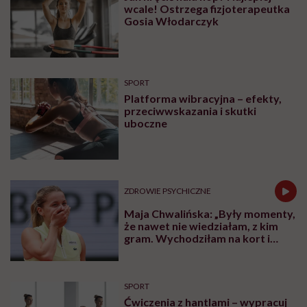
wcale! Ostrzega fizjoterapeutka
Gosia Włodarczyk
SPORT
Platforma wibracyjna – efekty,
przeciwwskazania i skutki
uboczne
ZDROWIE PSYCHICZNE
Maja Chwalińska: „Były momenty,
że nawet nie wiedziałam, z kim
gram. Wychodziłam na kort i
zaczynałam płakać”
SPORT
Ćwiczenia z hantlami – wypracuj