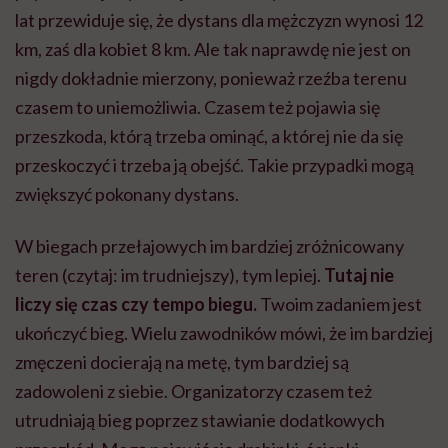
lat przewiduje się, że dystans dla mężczyzn wynosi 12
km, zaś dla kobiet 8 km. Ale tak naprawdę nie jest on
nigdy dokładnie mierzony, ponieważ rzeźba terenu
czasem to uniemożliwia. Czasem też pojawia się
przeszkoda, którą trzeba ominąć, a której nie da się
przeskoczyć i trzeba ją obejść. Takie przypadki mogą
zwiększyć pokonany dystans.
W biegach przełajowych im bardziej zróżnicowany
teren (czytaj: im trudniejszy), tym lepiej.
Tutaj nie
liczy się czas czy tempo biegu.
Twoim zadaniem jest
ukończyć bieg. Wielu zawodników mówi, że im bardziej
zmęczeni docierają na metę, tym bardziej są
zadowoleni z siebie. Organizatorzy czasem też
utrudniają bieg poprzez stawianie dodatkowych