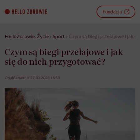
Go
to
Fundacja
content
HelloZdrowie: Życie
›
Sport
›
Czym są biegi przełajowe i jak s
Czym są biegi przełajowe i jak
się do nich przygotować?
Opublikowano:
27.03.2023 18:53