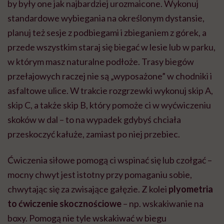
by były one jak najbardziej urozmaicone. Wykonuj
standardowe wybiegania na określonym dystansie,
planuj też sesje z podbiegami i zbieganiem z górek, a
przede wszystkim staraj się biegać w lesie lub w parku,
w którym masz naturalne podłoże. Trasy biegów
przełajowych raczej nie są „wyposażone” w chodniki i
asfaltowe ulice. W trakcie rozgrzewki wykonuj skip A,
skip C, a także skip B, który pomoże ci w wyćwiczeniu
skoków w dal – to na wypadek gdybyś chciała
przeskoczyć kałuże, zamiast po niej przebiec.
Ćwiczenia siłowe pomogą ci wspinać się lub czołgać –
mocny chwyt jest istotny przy pomaganiu sobie,
chwytając się za zwisające gałęzie. Z kolei
plyometria
to ćwiczenie skocznościowe
– np. wskakiwanie na
boxy. Pomogą nie tyle wskakiwać w biegu