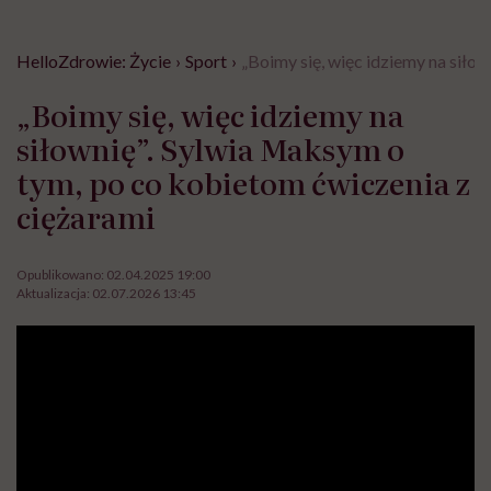
HelloZdrowie: Życie
›
Sport
›
„Boimy się, więc idziemy na siło
„Boimy się, więc idziemy na
siłownię”. Sylwia Maksym o
tym, po co kobietom ćwiczenia z
ciężarami
Opublikowano:
02.04.2025 19:00
Aktualizacja:
02.07.2026 13:45