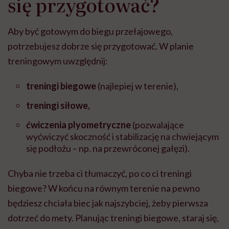
się przygotować?
Aby być gotowym do biegu przełajowego,
potrzebujesz dobrze się przygotować. W planie
treningowym uwzględnij:
treningi biegowe
(najlepiej w terenie),
treningi siłowe,
ćwiczenia plyometryczne
(pozwalające
wyćwiczyć skoczność i stabilizację na chwiejącym
się podłożu – np. na przewróconej gałęzi).
Chyba nie trzeba ci tłumaczyć, po co ci treningi
biegowe? W końcu na równym terenie na pewno
będziesz chciała biec jak najszybciej, żeby pierwsza
dotrzeć do mety. Planując treningi biegowe, staraj się,