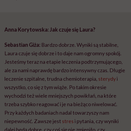
Anna Korytowska: Jak czuje się Laura?
Sebastian Giża:
Bardzo dobrze. Wyniki są stabilne,
Laura czuje się dobrze i to daje nam ogromny spokój.
Jesteśmy teraz na etapie leczenia podtrzymującego,
ale za nami naprawdę bardzo intensywny czas. Długie
leczenie szpitalne, trudna chemioterapia,
sterydy
i
wszystko, co się z tym wiąże. Po takim okresie
wychodzi też wiele mniejszych powikłań, na które
trzeba szybko reagować i je na bieżąco niwelować.
Przy każdych badaniach nadal towarzyszy nam
niepewność. Zawsze jest
stres
i pytania, czy wyniki
dalej będą dobre, czy coś się nie zmieniło, czy