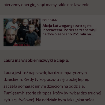
bierzemy energię, skąd mamy takie nastawienie.
POLECAMY
Akcja Łatwoganga zatrzęsła
internetem. Podczas transmisji
na żywo zebrano 251 mln na
dzieci chorujące na nowotwór
Laura ma w sobie niezwykłe ciepło.
Laura jest też naprawdę bardzo empatycznym
dzieckiem. Kiedy tylko poczuła się trochę lepiej,
zaczęła pomagać innym dzieciom na oddziale.
Pamiętam historię chłopca, który był w bardzo trudnej
sytuacji życiowej. Na oddziale była taka „skarbnica