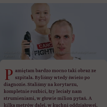
Sebastian Giża i jego córka Laura /fot. sesja zdjęciowa dla Fundacji Cancer
Fighters
P
amiętam bardzo mocno taki obraz ze
szpitala. Byliśmy wtedy świeżo po
diagnozie. Staliśmy na korytarzu,
kompletnie rozbici, łzy leciały nam
strumieniami, w głowie milion pytań. A
kilka metrów dalej, w kuchni oddziałowej,