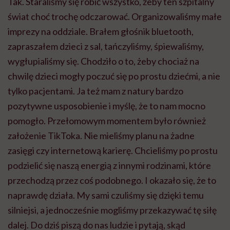
Tak. Staraliśmy się robić wszystko, żeby ten szpitalny
świat choć trochę odczarować. Organizowaliśmy małe
imprezy na oddziale. Brałem głośnik bluetooth,
zapraszałem dzieci z sal, tańczyliśmy, śpiewaliśmy,
wygłupialiśmy się. Chodziło o to, żeby chociaż na
chwilę dzieci mogły poczuć się po prostu dziećmi, a nie
tylko pacjentami. Ja też mam z natury bardzo
pozytywne usposobienie i myślę, że to nam mocno
pomogło. Przełomowym momentem było również
założenie TikToka. Nie mieliśmy planu na żadne
zasięgi czy internetową karierę. Chcieliśmy po prostu
podzielić się naszą energią z innymi rodzinami, które
przechodzą przez coś podobnego. I okazało się, że to
naprawdę działa. My sami czuliśmy się dzięki temu
silniejsi, a jednocześnie mogliśmy przekazywać tę siłę
dalej. Do dziś piszą do nas ludzie i pytają, skąd