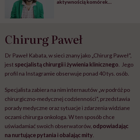
aktywnością komórek
antyrakowych” – mówi Piotr
Bielski, prowadzący zajęcia jogi
śmiechu dla osób z chorobą
onkologiczną
Chirurg Paweł
Dr Paweł Kabata, w sieci znany jako „Chirurg Paweł”,
jest
specjalistą chirurgii i żywienia klinicznego
. Jego
profil na Instagramie obserwuje ponad 40 tys. osób.
Specjalista zabiera na nim internautów „w podróż po
chirurgiczno-medycznej codzienności”, przedstawia
porady medyczne oraz sytuacje i zdarzenia widziane
oczami chirurga onkologa. W ten sposób chce
uświadamiać swoich obserwatorów,
odpowiadając
na nurtujące pytania i obalając mity
.