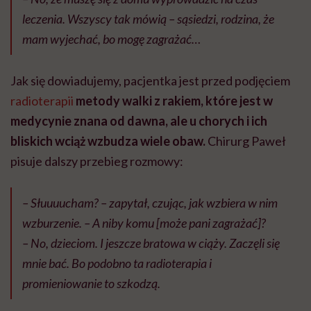
leczenia. Wszyscy tak mówią – sąsiedzi, rodzina, że
mam wyjechać, bo mogę zagrażać…
Jak się dowiadujemy, pacjentka jest przed podjęciem
radioterapii
metody walki z rakiem, które jest w
medycynie znana od dawna, ale u chorych i ich
bliskich wciąż wzbudza wiele obaw.
Chirurg Paweł
pisuje dalszy przebieg rozmowy:
– Słuuuucham? – zapytał, czując, jak wzbiera w nim
wzburzenie. – A niby komu [może pani zagrażać]?
– No, dzieciom. I jeszcze bratowa w ciąży. Zaczęli się
mnie bać. Bo podobno ta radioterapia i
promieniowanie to szkodzą.