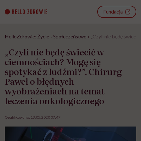
Go
to
Fundacja
content
HelloZdrowie: Życie
›
Społeczeństwo
›
„Czyli nie będę świeci
„Czyli nie będę świecić w
ciemnościach? Mogę się
spotykać z ludźmi?”. Chirurg
Paweł o błędnych
wyobrażeniach na temat
leczenia onkologicznego
Opublikowano:
13.05.2020 07:47