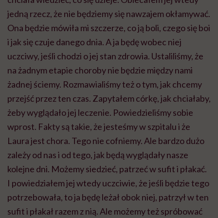
jedną rzecz, że nie będziemy się nawzajem okłamywać.
Ona będzie mówiła mi szczerze, co ją boli, czego się boi
i jak się czuje danego dnia. A ja będę wobec niej
uczciwy, jeśli chodzi o jej stan zdrowia. Ustaliliśmy, że
na żadnym etapie choroby nie będzie między nami
żadnej ściemy. Rozmawialiśmy też o tym, jak chcemy
przejść przez ten czas. Zapytałem córkę, jak chciałaby,
żeby wyglądało jej leczenie. Powiedzieliśmy sobie
wprost. Fakty są takie, że jesteśmy w szpitalu i że
Laura jest chora. Tego nie cofniemy. Ale bardzo dużo
zależy od nas i od tego, jak będą wyglądały nasze
kolejne dni. Możemy siedzieć, patrzeć w sufit i płakać.
I powiedziałem jej wtedy uczciwie, że jeśli będzie tego
potrzebowała, to ja będę leżał obok niej, patrzył w ten
sufit i płakał razem z nią. Ale możemy też spróbować