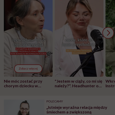
Zobacz więcej
Nie móc zostać przy
"Jestem w ciąży, co mi się
Wkró
chorym dziecku w
należy?". Headhunter o
Inst
szpitalu to tortura.
zmianie pokoleniowej u
atak
"Przeszkadzać w tym
kobiet w ciąży na rynku
wars
może chyba tylko
pracy
eksp
POLECAMY
głupota i brak
„Istnieje wyraźna relacja między
wyobraźni"
śmiechem a zwiększoną