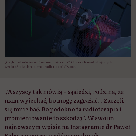
„Czyli nie będę świecić w ciemnościach?”. Chirurg Paweł o błędnych
wyobrażeniach na temat radioterapii / iStock
„Wszyscy tak mówią – sąsiedzi, rodzina, że
mam wyjechać, bo mogę zagrażać… Zaczęli
się mnie bać. Bo podobno ta radioterapia i
promieniowanie to szkodzą”. W swoim
najnowszym wpisie na Instagramie dr Paweł
Kabata porusza problem mylnych