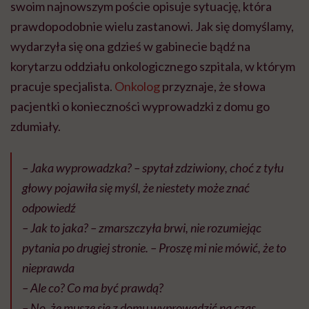
swoim najnowszym poście opisuje sytuację, która
prawdopodobnie wielu zastanowi. Jak się domyślamy,
wydarzyła się ona gdzieś w gabinecie bądź na
korytarzu oddziału onkologicznego szpitala, w którym
pracuje specjalista.
Onkolog
przyznaje, że słowa
pacjentki o konieczności wyprowadzki z domu go
zdumiały.
– Jaka wyprowadzka? – spytał zdziwiony, choć z tyłu
głowy pojawiła się myśl, że niestety może znać
odpowiedź
– Jak to jaka? – zmarszczyła brwi, nie rozumiejąc
pytania po drugiej stronie. – Proszę mi nie mówić, że to
nieprawda
– Ale co? Co ma być prawdą?
– No, że muszę się z domu wyprowadzić na czas