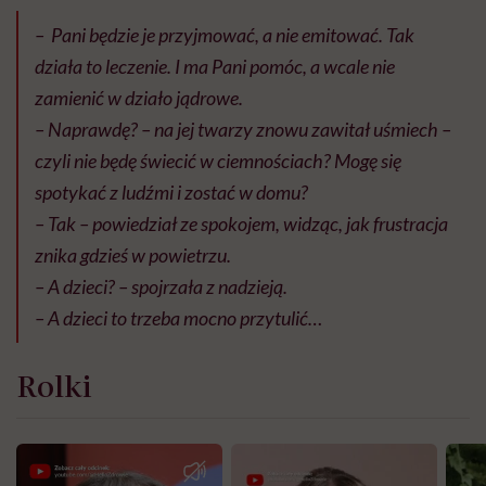
–
Pani będzie je przyjmować, a nie emitować. Tak
działa to leczenie. I ma Pani pomóc, a wcale nie
zamienić w działo jądrowe.
– Naprawdę? – na jej twarzy znowu zawitał uśmiech –
czyli nie będę świecić w ciemnościach? Mogę się
spotykać z ludźmi i zostać w domu?
– Tak – powiedział ze spokojem, widząc, jak frustracja
znika gdzieś w powietrzu.
– A dzieci? – spojrzała z nadzieją.
– A dzieci to trzeba mocno przytulić…
Rolki