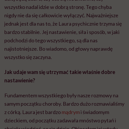
wszystko nadal idzie w dobrą stronę. Tego chyba
nigdy nie da się całkowicie wyłączyć. Najważniejsze
jednak jest dla nas to, że Laura psychicznie trzyma się
bardzo stabilnie. Jej nastawienie, siła i sposób, w jaki
podchodzi do tego wszystkiego, są dla nas
najistotniejsze. Bo wiadomo, od głowy naprawdę
wszystko się zaczyna.
Jak udaje wam się utrzymać takie właśnie dobre
nastawienie?
Fundamentem wszystkiego były nasze rozmowy na
samym początku choroby. Bardzo dużo rozmawialiśmy
z córką. Laura jest bardzo
mądrym
i świadomym
dzieckiem, od początku zadawała mnóstwo pytań i
chciała wiedzieć, co się dzieje. Obiecałem jej wtedy