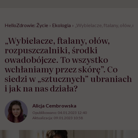
HelloZdrowie: Życie
›
Ekologia
›
„Wybielacze, ftalany, ołów, r
„Wybielacze, ftalany, ołów,
rozpuszczalniki, środki
owadobójcze. To wszystko
wchłaniamy przez skórę”. Co
siedzi w „sztucznych” ubraniach
i jak na nas działa?
Alicja Cembrowska
Opublikowano:
04.01.2023 12:40
Aktualizacja:
09.01.2023 10:58