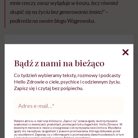
mnie rzeczy zaraz wyląduje w koszu, lecz również
skupić się na życiu bez generowania śmieci” –
podkreśla na swoim blogu Wągrowska.
Bądź z nami na bieżąco
Do wyświetlenia tego materiału z zewnętrznego
Co tydzień wybieramy teksty, rozmowy i podcasty
serwisu (Instagram, Facebook, YouTube, itp.)
wymagana jest zgoda na pliki cookie.
Hello Zdrowie o ciele, psychice i codziennym życiu.
Zapisz się i czytaj bez pośpiechu.
Zmień ustawienia
Adres
e-
mail
*
Podanie adresu e-mail oraz kliknięcie „Zapisz się” oznacza zgodę na otrzymywanie
wiadomości o nowościach, produktach, promocjach lub usługach dot. Hello Zdrowie. W
dowolnym momencie możesz zrezygnować z otrzymywania newslettera. Wycofanie
zgody nie ma wpływu na zgodność z prawem przetwarzania, którego dokonano przed
jej wycofaniem. Zapoznaj się z informacjami o przetwarzaniu danych osobowych, w tym
o przysługujących Ci prawach, w naszej
Polityce prywatności
.