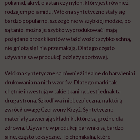
poliamid, akryl,
elastan
czy nylon, który jest również
rodzajem poliamidu. Włókna syntetyczne stały się
bardzo popularne, szczególnie w szybkiej modzie, bo
są tanie, można je szybko wyprodukować i mają
pożądane przez klientów właściwości: szybko schną,
nie gniotą się i nie przemakają. Dlatego często
używane są w produkcji odzieży sportowej.
Włókna syntetyczne są również idealne do barwienia i
drukowania na nich wzorów. Dlatego marki tak
chętnie inwestują w takie tkaniny. Jest jednak ta
druga strona. Szkodliwa i niebezpieczna, na którą
zwrócił uwagę Czerwony Krzyż. Syntetyczne
materiały zawierają składniki, które są groźne dla
zdrowia. Używane w produkcji barwniki są bardzo
silne, często toksyczne. To chemikalia, które