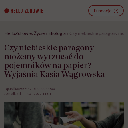
Go
to
Fundacja
content
HelloZdrowie: Życie
›
Ekologia
›
Czy niebieskie paragony moż
Czy niebieskie paragony
możemy wyrzucać do
pojemników na papier?
Wyjaśnia Kasia Wągrowska
Opublikowano:
17.01.2022 11:00
Aktualizacja:
17.01.2022 11:01