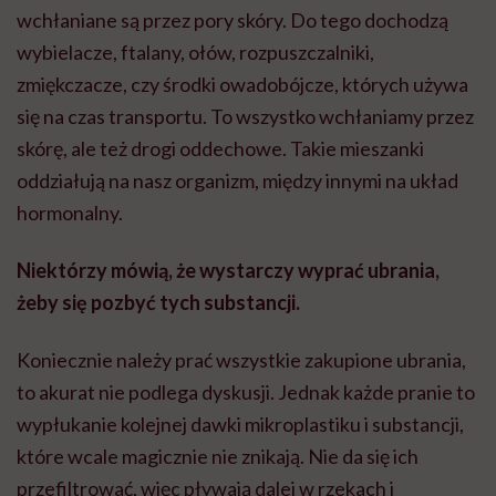
wchłaniane są przez pory skóry. Do tego dochodzą
wybielacze, ftalany, ołów, rozpuszczalniki,
zmiękczacze, czy środki owadobójcze, których używa
się na czas transportu. To wszystko wchłaniamy przez
skórę, ale też drogi oddechowe. Takie mieszanki
oddziałują na nasz organizm, między innymi na układ
hormonalny.
Niektórzy mówią, że wystarczy wyprać ubrania,
żeby się pozbyć tych substancji.
Koniecznie należy prać wszystkie zakupione ubrania,
to akurat nie podlega dyskusji. Jednak każde pranie to
wypłukanie kolejnej dawki
mikroplastiku
i substancji,
które wcale magicznie nie znikają. Nie da się ich
przefiltrować, więc pływają dalej w rzekach i