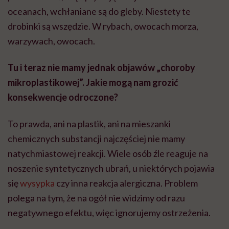
oceanach, wchłaniane są do gleby. Niestety te
drobinki są wszędzie. W rybach, owocach morza,
warzywach, owocach.
Tu i teraz nie mamy jednak objawów „choroby
mikroplastikowej”. Jakie mogą nam grozić
konsekwencje odroczone?
To prawda
, ani
na plastik, ani na mieszanki
chemicznych substancji najczęściej nie mamy
natychmiastowej reakcji. Wiele osób źle reaguje na
noszenie syntetycznych ubrań, u niektórych pojawia
się
wysypka
czy inna reakcja alergiczna. Problem
polega na tym, że na ogół nie widzimy od razu
negatywnego efektu, więc ignorujemy ostrzeżenia.