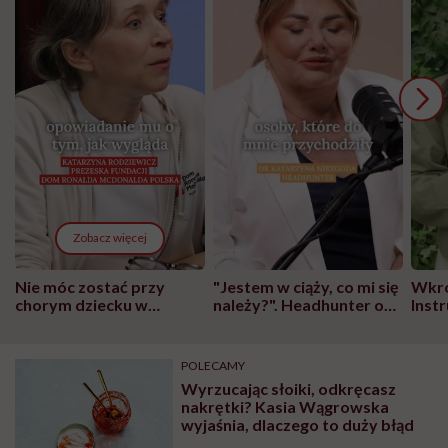
Zobacz więcej
Nie móc zostać przy
"Jestem w ciąży, co mi się
Wkró
chorym dziecku w
należy?". Headhunter o
Inst
szpitalu to tortura.
zmianie pokoleniowej u
atak
"Przeszkadzać w tym
kobiet w ciąży na rynku
wars
może chyba tylko
pracy
eksp
POLECAMY
głupota i brak
Wyrzucając słoiki, odkręcasz
wyobraźni"
nakrętki? Kasia Wągrowska
wyjaśnia, dlaczego to duży błąd