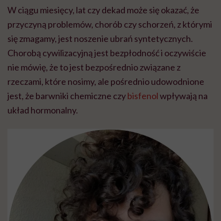
W ciągu miesięcy, lat czy dekad może się okazać, że
przyczyną problemów, chorób czy schorzeń, z którymi
się zmagamy, jest noszenie ubrań syntetycznych.
Chorobą cywilizacyjną jest bezpłodność i oczywiście
nie mówię, że to jest bezpośrednio związane z
rzeczami, które nosimy, ale pośrednio udowodnione
jest, że barwniki chemiczne czy
bisfenol
wpływają na
układ hormonalny.