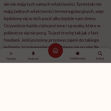
ale nie mają tych samych właściwości. Syntetyki nie
mają żadnych właściwości termoregulacyjnych, więc
będziemy się w nich pocić albo będzie nam zimno.
Oczywiście każde ciało jest inne i są osoby, które w
poliestrze się nie pocą. To jest trochę tak jak z fast
foodami. Jeśli jesteśmy przyzwyczajeni do takiego
jedzenia, to najpewniej nie będziemy się po nim źle
Strona główna
czuć. Jeśli jednak jesteśmy na zdrowej diecie i nagle
Multimedia
Szukaj
Tematy
Podcast
zjemy wielkiego, tłustego hamburgera, to nasze ciało
zareaguje od razu. Tak też zwykle dzieje się w
przypadku materiałów syntetycznych. Ciało się
buntuje.
Słyszałam jeszcze jeden argument: że poliester
poliestrowi nierówny – czym innym jest poliester z
włoskiego domu mody, a czym innym z chińskiego