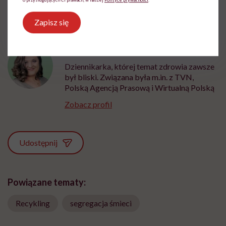
Zapisz się
Ewelina Kaczmarczyk
Dziennikarka, której temat zdrowia zawsze
był bliski. Związana była m.in. z TVN,
Polską Agencją Prasową i Wirtualną Polską
Zobacz profil
Udostępnij
Powiązane tematy:
Recykling
segregacja śmieci