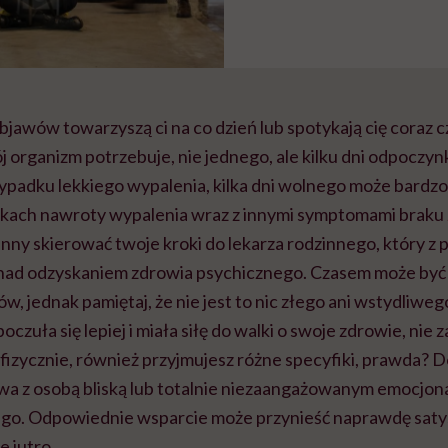
 objawów towarzyszą ci na co dzień lub spotykają cię coraz 
j organizm potrzebuje, nie jednego, ale kilku dni odpoczy
padku lekkiego wypalenia, kilka dni wolnego może bardz
dkach nawroty wypalenia wraz z innymi symptomami braku
inny skierować twoje kroki do lekarza rodzinnego, który z 
 nad odzyskaniem zdrowia psychicznego. Czasem może być 
, jednak pamiętaj, że nie jest to nic złego ani wstydliwego
czuła się lepiej i miała siłę do walki o swoje zdrowie, nie 
e fizycznie, również przyjmujesz różne specyfiki, prawda
wa z osobą bliską lub totalnie niezaangażowanym emocjonal
ego. Odpowiednie wsparcie może przynieść naprawdę saty
e jutro.