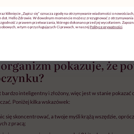
się do pracy
raz kliknięcie „Zapisz się” oznacza zgodę na otrzymywanie wiadomości o nowościach
ch dot. Hello Zdrowie. W dowolnym momencie możesz zrezygnować z otrzymywania 
zgodność z prawem przetwarzania, którego dokonano przed jej wycofaniem. Zapoznaj
sobowych, w tym o przysługujących Ci prawach, w naszej
Polityce prywatności
.
 organizm pokazuje, że po
czynku?
 bardzo inteligentny i złożony, więc jest w stanie pokazać 
czać. Poniżej kilka wskazówek:
nic się skoncentrować, a twoje myśli krążą wszędzie, opróc
ch z pracą;