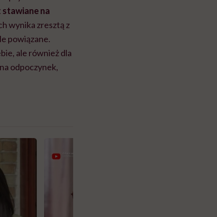
t stawiane na
h wynika zresztą z
śle powiązane.
bie, ale również dla
u na odpoczynek,