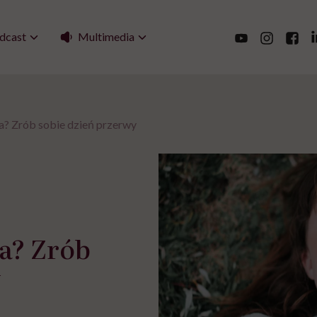
Multimedia
dcast
a? Zrób sobie dzień przerwy
na? Zrób
y