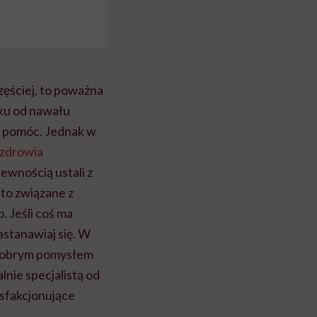
częściej, to poważna
nku od nawału
o pomóc. Jednak w
zdrowia
pewnością ustali z
to związane z
. Jeśli coś ma
zastanawiaj się. W
? Dobrym pomysłem
nie specjalistą od
sfakcjonujące