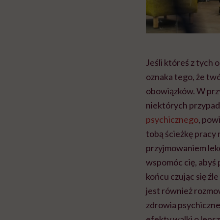
Jeśli któreś z tych
oznaka tego, że twó
obowiązków. W przy
niektórych przypa
psychicznego
, pow
tobą ścieżkę pracy
przyjmowaniem leków
wspomóc cię, abyś po
końcu czując się źl
jest również rozmo
zdrowia psychiczn
efekty walki o lepsz