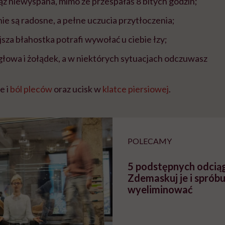
iąż niewyspana, mimo że przespałaś 8 bitych godzin;
nie są radosne, a pełne uczucia przytłoczenia;
sza błahostka potrafi wywołać u ciebie łzy;
ę głowa i żołądek, a w niektórych sytuacjach odczuwasz
e i
ból pleców
oraz ucisk w
klatce piersiowej
.
POLECAMY
5 podstępnych odcią
Zdemaskuj je i spróbu
wyeliminować