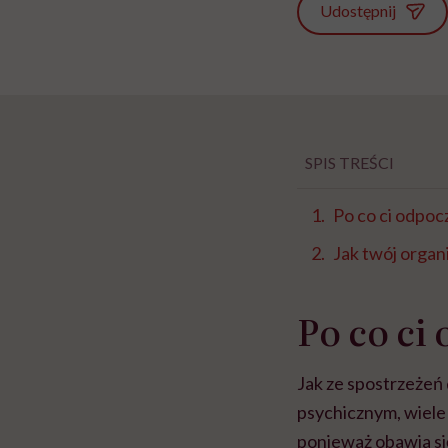
Udostępnij
SPIS TREŚCI
Po co ci odpoc
Jak twój orga
Po co ci
Jak ze spostrzeżeń 
psychicznym, wiele 
ponieważ obawia się