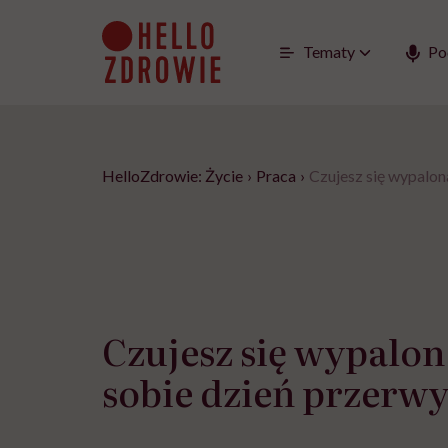
Go
to
content
Tematy
Po
HelloZdrowie: Życie
›
Praca
›
Czujesz się wypalon
Czujesz się wypalo
sobie dzień przerw