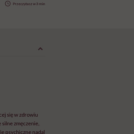
Przeczytasz w 3 min
cej się w zdrowiu
e silne zmęczenie,
wie psychiczne nadal