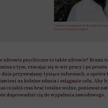
Czujesz się wypalona? Zrób sobie dzień p
Rowan Chestnut/Unsplash
e zdrowie psychiczne to także zdrowie? Brzmi to
mina o tym, rzucając się w wir pracy i po prostu 
 dnia przyswajamy tysiące informacji, a oprócz t
awieni na kolejne zdania i osiąganie celu. Aby
ś co jakiś czas brać totalne wolne, ponieważ nat
że doprowadzić cię do wypalenia zawodowego.