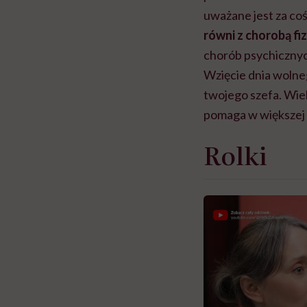
uważane jest za coś
równi z chorobą fi
chorób psychicznych
Wzięcie dnia wolneg
twojego szefa. Wie
pomaga w większej 
Rolki