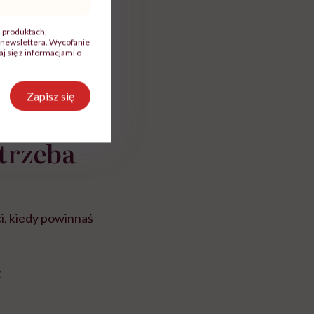
, produktach,
newslettera. Wycofanie
 się z informacjami o
Zapisz się
trzeba
ci, kiedy powinnaś
z