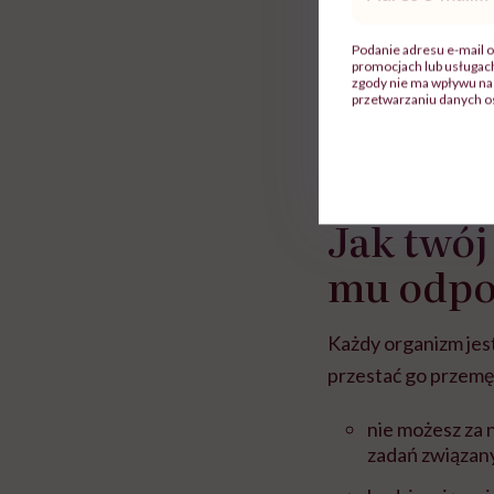
mail
*
Podanie adresu e-mail o
promocjach lub usługa
zgody nie ma wpływu na 
przetwarzaniu danych o
Jak twój
mu odpo
Każdy organizm jest
przestać go przemę
nie możesz za 
zadań związany