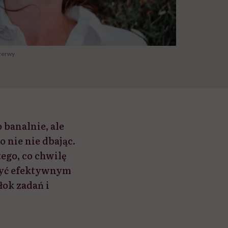
rzerwy
 banalnie, ale
o nie nie dbając.
ego, co chwilę
 być efektywnym
łok zadań i