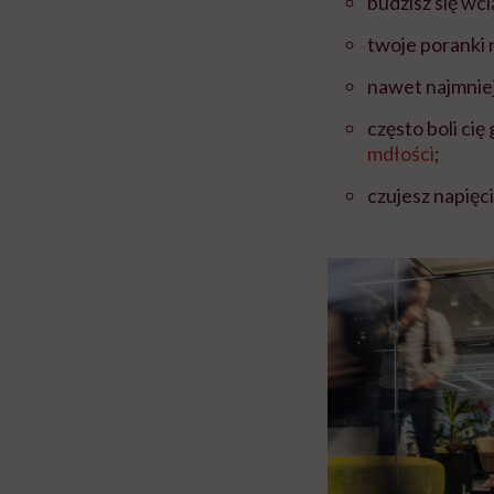
budzisz się wc
twoje poranki 
nawet najmniej
często boli ci
mdłości
;
czujesz napięci