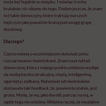
może być legalnie w związku. I mówiąc trochę
brutalnie: nic nikomu do tego. Dodam jeszcze, że znam
też takie dziewczyny, które traktują starszych
mężczyzn jako poważnie braną pod uwagę grupę
docelową.
Dlaczego?
Często mówią o wcześniejszym doświadczeniu
rozczarowania rówieśnikami. Znam na przykład
dziewczynę, która z mojego punktu widzenia wydaje
się osobą bardzo atrakcyjną, ciepłą, inteligentną,
ogarniętą i zadbaną. Natomiast od rówieśników
dostawała taki feedback, że, powiem brutalnie, jest
gruba. Myślę, że my, jako dorośli, patrząc na nią, w
ogóle tego nie widzimy. Widzimy raczej, że ma piękne