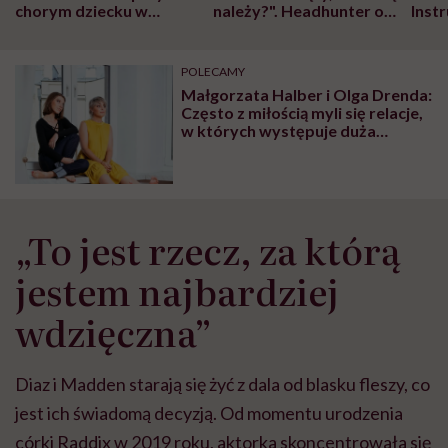
chorym dziecku w
należy?". Headhunter o
Inst
szpitalu to tortura.
zmianie pokoleniowej u
atak
"Przeszkadzać w tym
kobiet w ciąży na rynku
wars
może chyba tylko
pracy
eksp
POLECAMY
głupota i brak
Małgorzata Halber i Olga Drenda:
wyobraźni"
Często z miłością myli się relacje,
w których występuje duża
intensywność emocji. One z
miłością nie mają nic wspólnego
„To jest rzecz, za którą
jestem najbardziej
wdzięczna”
Diaz i Madden starają się żyć z dala od blasku fleszy, co
jest ich świadomą decyzją. Od momentu urodzenia
córki Raddix w 2019 roku, aktorka skoncentrowała się