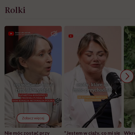
Rolki
Zobacz więcej
Nie móc zostać przy
"Jestem w ciąży, co mi się
Wkró