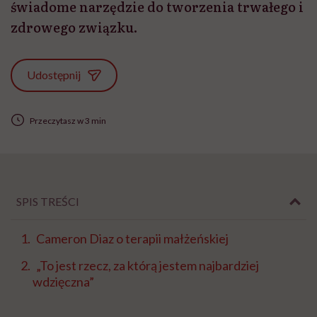
świadome narzędzie do tworzenia trwałego i
zdrowego związku.
Udostępnij
Przeczytasz w 3 min
SPIS TREŚCI
Cameron Diaz o terapii małżeńskiej
„To jest rzecz, za którą jestem najbardziej
wdzięczna”