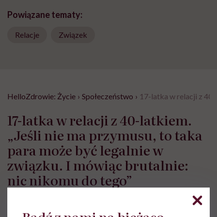
Powiązane tematy:
Relacje
Związek
HelloZdrowie: Życie
›
Społeczeństwo
›
17-latka w relacji z 40
17-latka w relacji z 40-latkiem.
„Jeśli nie ma przymusu, to taka
para może być legalnie w
związku. I mówiąc brutalnie:
nic nikomu do tego”
Magdalena Tereszczuk-Brach
Bądź z nami na bieżąco