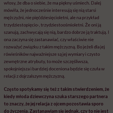
włosy, że dba o siebie, że ma piękny uśmiech. Dalej
mówiła, że jednocześnie interesują się nią starsi
mężczyźni, nie pięćdziesięcioletni, ale na przykład
trzydziestopięcio-, trzydziestoośmioletni. Że oni ją
szanują, zachwycają się nią, bardzo dobrze ją traktują. I
ona zaczyna się zastanawiać, czy właściwie nie
rozważyć związku z takim mężczyzną. Bo jeżeli dla jej
rówieśników najważniejsze są jej wymiary i czysto
zewnętrzne atrybuty, to może szczęśliwsza,
spokojniejsza i bardziej doceniona będzie się czuła w
relacji z dojrzalszym mężczyzną.
Często spotykamy się też z takim stwierdzeniem, że
kiedy młoda dziewczyna szuka starszego partnera
to znaczy, że jej relacja z ojcem pozostawia sporo
do życzenia. Zastanawiam się jednak, czy to nie jest