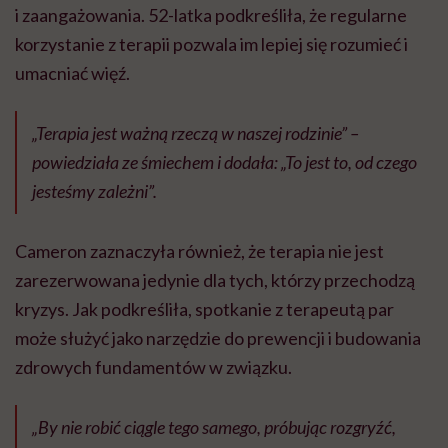
i zaangażowania. 52-latka podkreśliła, że regularne
korzystanie z terapii pozwala im lepiej się rozumieć i
umacniać więź.
„Terapia jest ważną rzeczą w naszej rodzinie” –
powiedziała ze śmiechem i dodała: „To jest to, od czego
jesteśmy zależni”.
Cameron zaznaczyła również, że terapia nie jest
zarezerwowana jedynie dla tych, którzy przechodzą
kryzys. Jak podkreśliła, spotkanie z terapeutą par
może służyć jako narzędzie do prewencji i budowania
zdrowych fundamentów w związku.
„By nie robić ciągle tego samego, próbując rozgryźć,