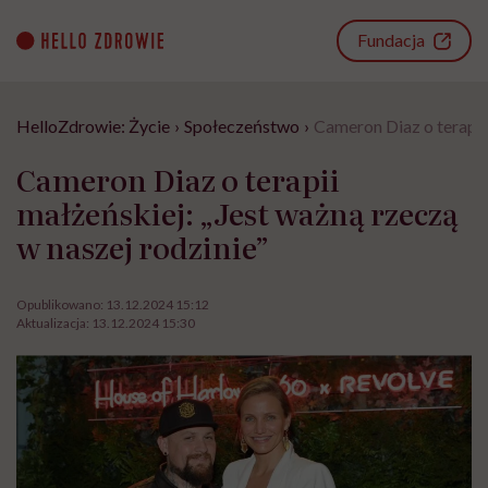
Go
to
Fundacja
content
HelloZdrowie: Życie
›
Społeczeństwo
›
Cameron Diaz o terapii 
Cameron Diaz o terapii
małżeńskiej: „Jest ważną rzeczą
w naszej rodzinie”
Opublikowano:
13.12.2024 15:12
Aktualizacja:
13.12.2024 15:30