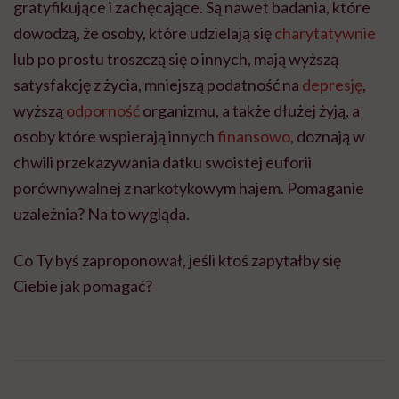
gratyfikujące i zachęcające. Są nawet badania, które
dowodzą, że osoby, które udzielają się
charytatywnie
lub po prostu troszczą się o innych, mają wyższą
satysfakcję z życia, mniejszą podatność na
depresję
,
wyższą
odporność
organizmu, a także dłużej żyją, a
osoby które wspierają innych
finansowo
, doznają w
chwili przekazywania datku swoistej euforii
porównywalnej z narkotykowym hajem. Pomaganie
uzależnia? Na to wygląda.
Co Ty byś zaproponował, jeśli ktoś zapytałby się
Ciebie jak pomagać?