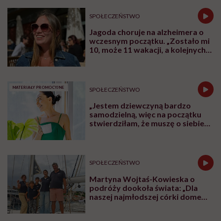
SPOŁECZEŃSTWO
Jagoda choruje na alzheimera o
wczesnym początku. „Zostało mi
10, może 11 wakacji, a kolejnych
nie będę już świadoma”
MATERIAŁY PROMOCYJNE
SPOŁECZEŃSTWO
„Jestem dziewczyną bardzo
samodzielną, więc na początku
stwierdziłam, że muszę o siebie
zadbać”. Emilia Pobiedzińska o
słodko-gorzkim doświadczeniu
menopauzy
SPOŁECZEŃSTWO
Martyna Wojtaś-Kowieska o
podróży dookoła świata: „Dla
naszej najmłodszej córki domem
jest jacht. Miała dwa latka, kiedy
wypływaliśmy w rejs”