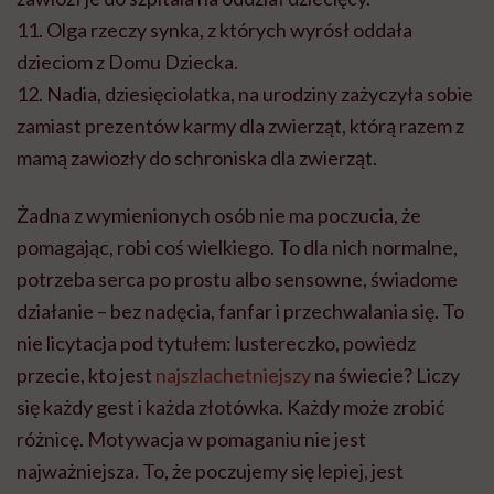
11. Olga rzeczy synka, z których wyrósł oddała
dzieciom z Domu Dziecka.
12. Nadia, dziesięciolatka, na urodziny zażyczyła sobie
zamiast prezentów karmy dla zwierząt, którą razem z
mamą zawiozły do schroniska dla zwierząt.
Żadna z wymienionych osób nie ma poczucia, że
pomagając, robi coś wielkiego. To dla nich normalne,
potrzeba serca po prostu albo sensowne, świadome
działanie – bez nadęcia, fanfar i przechwalania się. To
nie licytacja pod tytułem: lustereczko, powiedz
przecie, kto jest
najszlachetniejszy
na świecie? Liczy
się każdy gest i każda złotówka. Każdy może zrobić
różnicę. Motywacja w pomaganiu nie jest
najważniejsza. To, że poczujemy się lepiej, jest