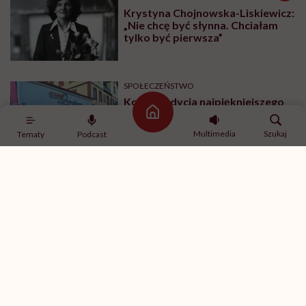
Krystyna Chojnowska-Liskiewicz:
„Nie chcę być słynna. Chciałam
tylko być pierwsza”
SPOŁECZEŃSTWO
Kolejna edycja najpiękniejszego
festiwalu w Polsce już niebawem.
Strona główna
Spotkajmy się na All Inclusive Film
Multimedia
Szukaj
Tematy
Podcast
Festival w Jastarni!
Zobacz także
SPOŁECZEŃSTWO
Siedzisz w tramwaju, obok
nieznany mężczyzna zaczyna się
masturbować. Czy wiesz, co