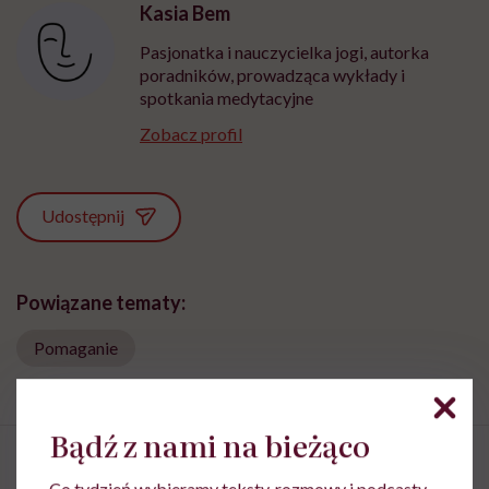
Kasia Bem
Pasjonatka i nauczycielka jogi, autorka
poradników, prowadząca wykłady i
spotkania medytacyjne
Zobacz profil
Udostępnij
Powiązane tematy:
Pomaganie
Bądź z nami na bieżąco
Co tydzień wybieramy teksty, rozmowy i podcasty