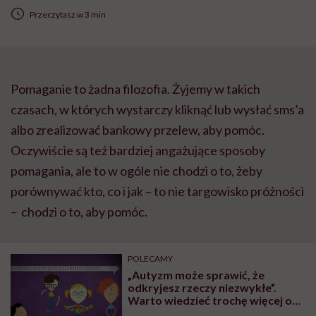
Przeczytasz w 3 min
Pomaganie to żadna filozofia. Żyjemy w takich
czasach, w których wystarczy kliknąć lub wysłać sms’a
albo zrealizować bankowy przelew, aby pomóc.
Oczywiście są też bardziej angażujące sposoby
pomagania, ale to w ogóle nie chodzi o to, żeby
porównywać kto, co i jak – to nie targowisko próżności
– chodzi o to, aby pomóc.
POLECAMY
„Autyzm może sprawić, że
odkryjesz rzeczy niezwykłe”.
Warto wiedzieć trochę więcej o
autyzmie. Ta animacja ci w tym