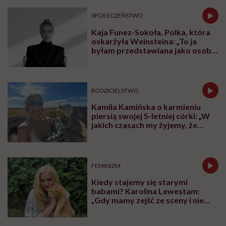
SPOŁECZEŃSTWO
Kaja Funez-Sokoła, Polka, która
oskarżyła Weinsteina: „To ja
byłam przedstawiana jako osoba,
która musi się bronić”
RODZICIELSTWO
Kamila Kamińska o karmieniu
piersią swojej 5-letniej córki: „W
jakich czasach my żyjemy, że
naturalne sprawy musimy
normalizować?”
FEMINIZM
Kiedy stajemy się starymi
babami? Karolina Lewestam:
„Gdy mamy zejść ze sceny i nie
psuć widoku”