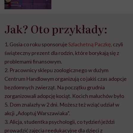
pomoże
Jak? Oto przykłady:
1. Gosia co roku sponsoruje
Szlachetną Paczkę
, czyli
świąteczny prezent dla rodzin, które borykają się z
problemami finansowym.
2. Pracownicy sklepu zoologicznego w dużym
Centrum Handlowym organizują co jakiś czas adopcje
bezdomnych zwierząt. Na początku grudnia
zorganizowali adopcję kociąt. Kocich maluchów było
5. Dom znalazły w 2 dni. Możesz też wziąć udział w
akcji „Adoptuj Warszawiaka”.
3. Alicja, studentka psychologii, co tydzień jeździ
prowadzić zajęcia reedukacyjne dla dzieci z