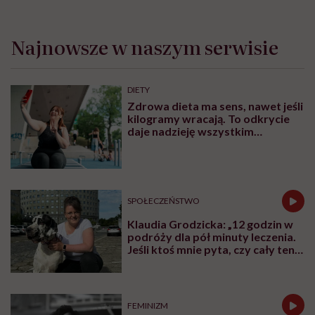
Najnowsze w naszym serwisie
DIETY
Zdrowa dieta ma sens, nawet jeśli
kilogramy wracają. To odkrycie
daje nadzieję wszystkim
walczącym z efektem jo-jo
SPOŁECZEŃSTWO
Klaudia Grodzicka: „12 godzin w
podróży dla pół minuty leczenia.
Jeśli ktoś mnie pyta, czy cały ten
trud ma sens, bez wahania
odpowiadam: 'tak’”
FEMINIZM