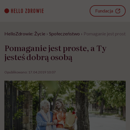
Go
to
Fundacja
content
HelloZdrowie: Życie
›
Społeczeństwo
›
Pomaganie jest proste,
Pomaganie jest proste, a Ty
jesteś dobrą osobą
Opublikowano:
17.04.2019 10:07