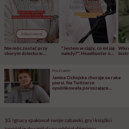
Zobacz więcej
Nie móc zostać przy
"Jestem w ciąży, co mi się
Wkró
chorym dziecku w
należy?". Headhunter o
Inst
szpitalu to tortura.
zmianie pokoleniowej u
atak
"Przeszkadzać w tym
kobiet w ciąży na rynku
wars
może chyba tylko
pracy
eksp
POLECAMY
głupota i brak
Janina Ochojska choruje na raka
wyobraźni"
piersi. Na Twitterze
opublikowała poruszające
nagranie
10. Ignacy spakował swoje zabawki, gry i książki i
zawiózł je do szpitala na oddział dziecięcy.