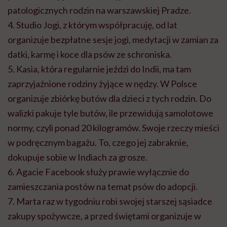
patologicznych rodzin na warszawskiej Pradze.
4. Studio Jogi, z którym współpracuję, od lat
organizuje bezpłatne sesje jogi, medytacji w zamian za
datki, karmę i koce dla psów ze schroniska.
5. Kasia, która regularnie jeździ do Indii, ma tam
zaprzyjaźnione rodziny żyjące w nędzy. W Polsce
organizuje zbiórkę butów dla dzieci z tych rodzin. Do
walizki pakuje tyle butów, ile przewidują samolotowe
normy, czyli ponad 20 kilogramów. Swoje rzeczy mieści
w podręcznym bagażu. To, czego jej zabraknie,
dokupuje sobie w Indiach za grosze.
6. Agacie Facebook służy prawie wyłącznie do
zamieszczania postów na temat psów do adopcji.
7. Marta raz w tygodniu robi swojej starszej sąsiadce
zakupy spożywcze, a przed świętami organizuje w