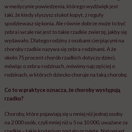
w medycynie powiedzenia, którego wydźwięk jest
taki, że kiedy słyszysz stukot kopyt, z reguły
spodziewasz się konia. Ale równie dobrze może to być
zebra i wcale nie jest to takie rzadkie zwierzę, jakby się
wydawało. Dlatego rodziny z osobami cierpiącymi na
choroby rzadkie nazywa się zebra-rodzinami. A że
około 75 procent chorób rzadkich dotyczy dzieci,
mówiąc o zebra-rodzinach, mówimy najczęściej o
rodzinach, w których dziecko choruje na taką chorobę.
Co to w praktyce oznacza, że choroby występują
rzadko?
Choroby, które pojawiają się u mniej niż jednej osoby
na 2 000 osób, czyli mniej niż u 5 na 10 000, uważane za
rzadkie – takie kryterium zostało przyjęte. Natomiast