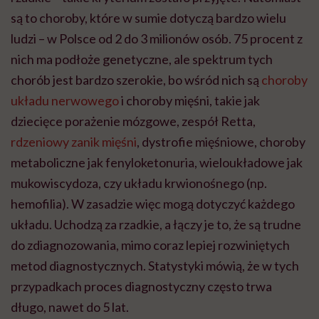
są to choroby, które w sumie dotyczą bardzo wielu
ludzi – w Polsce od 2 do 3 milionów osób. 75 procent z
nich ma podłoże genetyczne, ale spektrum tych
chorób jest bardzo szerokie, bo wśród nich są
choroby
układu nerwowego
i choroby mięśni, takie jak
dziecięce porażenie mózgowe, zespół Retta,
rdzeniowy zanik mięśni
, dystrofie mięśniowe, choroby
metaboliczne jak fenyloketonuria, wieloukładowe jak
mukowiscydoza, czy układu krwionośnego (np.
hemofilia). W zasadzie więc mogą dotyczyć każdego
układu. Uchodzą za rzadkie, a łączy je to, że są trudne
do zdiagnozowania, mimo coraz lepiej rozwiniętych
metod diagnostycznych. Statystyki mówią, że w tych
przypadkach proces diagnostyczny często trwa
długo, nawet do 5 lat.