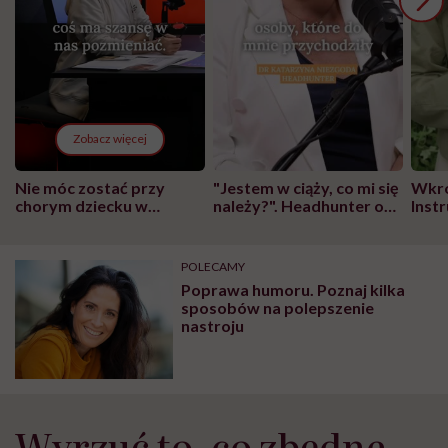
Zobacz więcej
Nie móc zostać przy
"Jestem w ciąży, co mi się
Wkró
chorym dziecku w
należy?". Headhunter o
Inst
szpitalu to tortura.
zmianie pokoleniowej u
atak
"Przeszkadzać w tym
kobiet w ciąży na rynku
wars
może chyba tylko
pracy
eksp
POLECAMY
głupota i brak
Poprawa humoru. Poznaj kilka
wyobraźni"
sposobów na polepszenie
nastroju
Wyrzuć to, co zbędne