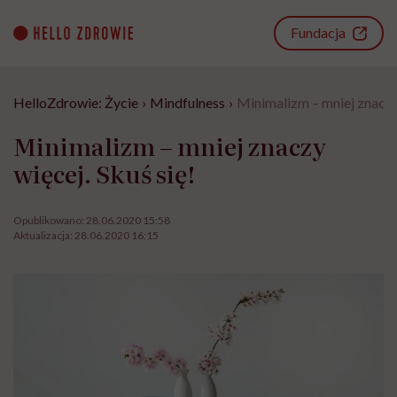
Go
to
Fundacja
content
HelloZdrowie: Życie
›
Mindfulness
›
Minimalizm – mniej znaczy 
Minimalizm – mniej znaczy
więcej. Skuś się!
Opublikowano:
28.06.2020 15:58
Aktualizacja:
28.06.2020 16:15