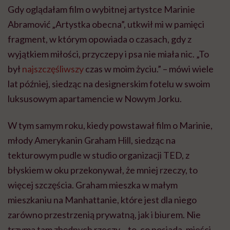
Gdy oglądałam film o wybitnej artystce Marinie
Abramović „Artystka obecna”, utkwił mi w pamięci
fragment, w którym opowiada o czasach, gdy z
wyjątkiem miłości, przyczepy i psa nie miała nic. „To
był
najszczęśliwszy
czas w moim życiu.” – mówi wiele
lat później, siedząc na designerskim fotelu w swoim
luksusowym apartamencie w Nowym Jorku.
W tym samym roku, kiedy powstawał film o Marinie,
młody Amerykanin Graham Hill, siedząc na
tekturowym pudle w studio organizacji TED, z
błyskiem w oku przekonywał, że mniej rzeczy, to
więcej szczęścia. Graham mieszka w małym
mieszkaniu na Manhattanie, które jest dla niego
zarówno przestrzenią prywatną, jak i biurem. Nie
trzyma tam zbędnych rzeczy – to, co posiada, mieści