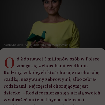
Katarzyna Sitnik-Warchulska /fot. archiwum prywatne
O
d 2 do nawet 3 milionów osób w Polsce
zmaga się z chorobami rzadkimi.
Rodziny, w których ktoś choruje na chorobę
rzadką, nazywamy zebrowymi, albo zebra-
rodzinami. Najczęściej chorującym jest
dziecko. – Rodzice mierzą się z utratą swoich
wyobrażeń na temat bycia rodzicem i