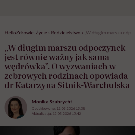
HelloZdrowie: Życie
›
Rodzicielstwo
›
„W długim marszu odpoc
„W długim marszu odpoczynek
jest równie ważny jak sama
wędrówka”. O wyzwaniach w
zebrowych rodzinach opowiada
dr Katarzyna Sitnik-Warchulska
Monika Szubrycht
Opublikowano:
12.03.2026 13:08
Aktualizacja:
12.03.2026 15:42