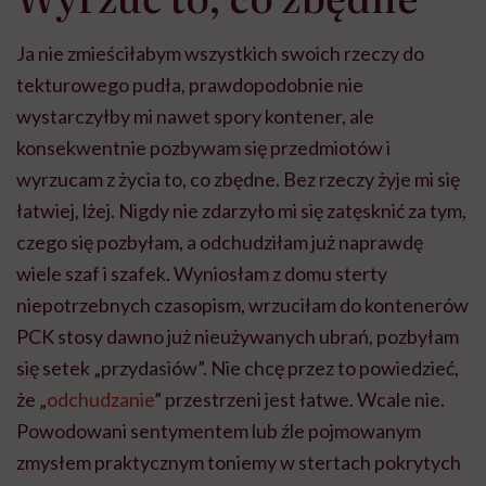
Ja nie zmieściłabym wszystkich swoich rzeczy do
tekturowego pudła, prawdopodobnie nie
wystarczyłby mi nawet spory kontener, ale
konsekwentnie pozbywam się przedmiotów i
wyrzucam z życia to, co zbędne. Bez rzeczy żyje mi się
łatwiej, lżej. Nigdy nie zdarzyło mi się zatęsknić za tym,
czego się pozbyłam, a odchudziłam już naprawdę
wiele szaf i szafek. Wyniosłam z domu sterty
niepotrzebnych czasopism, wrzuciłam do kontenerów
PCK stosy dawno już nieużywanych ubrań, pozbyłam
się setek „przydasiów”. Nie chcę przez to powiedzieć,
że „
odchudzanie
” przestrzeni jest łatwe. Wcale nie.
Powodowani sentymentem lub źle pojmowanym
zmysłem praktycznym toniemy w stertach pokrytych