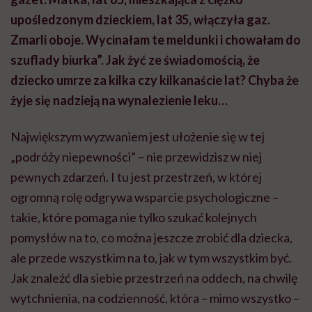
upośledzonym dzieckiem, lat 35, włączyła gaz.
Zmarli oboje. Wycinałam te meldunki i chowałam do
szuflady biurka”. Jak żyć ze świadomością, że
dziecko umrze za kilka czy kilkanaście lat? Chyba że
żyje się nadzieją na wynalezienie leku…
Największym wyzwaniem jest ułożenie się w tej
„podróży niepewności” – nie przewidzisz w niej
pewnych zdarzeń. I tu jest przestrzeń, w której
ogromną rolę odgrywa wsparcie psychologiczne –
takie, które pomaga nie tylko szukać kolejnych
pomysłów na to, co można jeszcze zrobić dla dziecka,
ale przede wszystkim na to, jak w tym wszystkim być.
Jak znaleźć dla siebie przestrzeń na oddech, na chwilę
wytchnienia, na codzienność, która – mimo wszystko –