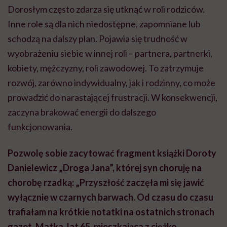
Dorosłym często zdarza się utknąć w roli rodziców.
Inne role są dla nich niedostępne, zapomniane lub
schodzą na dalszy plan. Pojawia się trudność w
wyobrażeniu siebie w innej roli – partnera, partnerki,
kobiety, mężczyzny, roli zawodowej. To zatrzymuje
rozwój, zarówno indywidualny, jak i rodzinny, co może
prowadzić do narastającej frustracji. W konsekwencji,
zaczyna brakować energii do dalszego
funkcjonowania.
Pozwolę sobie zacytować fragment książki Doroty
Danielewicz „Droga Jana”, której syn choruję na
chorobę rzadką: „Przyszłość zaczęła mi się jawić
wyłącznie w czarnych barwach. Od czasu do czasu
trafiałam na krótkie notatki na ostatnich stronach
gazet. Matka, lat 65, mieszkająca z ciężko