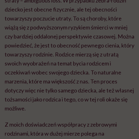
straty – ambiguous loss. W przypadku zebra-rodzin
dziecko jest obecne fizycznie, ale tej obecności
towarzyszy poczucie utraty. To są choroby, które
wiążą się z podwyższonym ryzykiem śmierci w mniej
czy bardziej oddalonej perspektywie czasowej. Można
powiedzieć, że jest to obecność pewnego cienia, który
towarzyszy rodzinie. Rodzice mierzą się z utratą
swoich wyobrażeń na temat bycia rodzicem i
oczekiwań wobec swojego dziecka. To naturalne
marzenia, które ma większość z nas. Ten proces
dotyczy więc nie tylko samego dziecka, ale też własnej
tożsamości jako rodzica i tego, co w tej roli okaże się
możliwe.
Z moich doświadczeń współpracy z zebrowymi
rodzinami, która w dużej mierze polega na