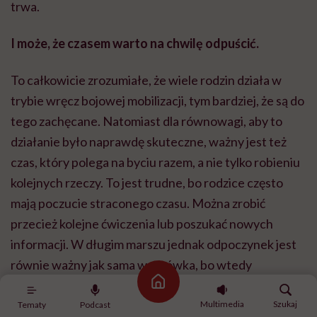
trwa.
I może, że czasem warto na chwilę odpuścić.
To całkowicie zrozumiałe, że wiele rodzin działa w
trybie wręcz bojowej mobilizacji, tym bardziej, że są do
tego zachęcane. Natomiast dla równowagi, aby to
działanie było naprawdę skuteczne, ważny jest też
czas, który polega na byciu razem, a nie tylko robieniu
kolejnych rzeczy. To jest trudne, bo rodzice często
mają poczucie straconego czasu. Można zrobić
przecież kolejne ćwiczenia lub poszukać nowych
informacji. W długim marszu jednak odpoczynek jest
równie ważny jak sama wędrówka, bo wtedy
następuje regeneracja, odzyskiwanie sił, poznanie
Strona główna
siebie i swoich najbliższych, ich potrzeb.
Multimedia
Szukaj
Tematy
Podcast