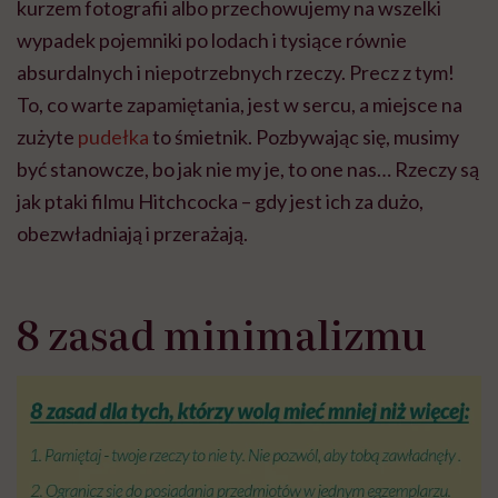
kurzem fotografii albo przechowujemy na wszelki
wypadek pojemniki po lodach i tysiące równie
absurdalnych i niepotrzebnych rzeczy. Precz z tym!
To, co warte zapamiętania, jest w sercu, a miejsce na
zużyte
pudełka
to śmietnik. Pozbywając się, musimy
być stanowcze, bo jak nie my je, to one nas… Rzeczy są
jak ptaki filmu Hitchcocka – gdy jest ich za dużo,
obezwładniają i przerażają.
8 zasad minimalizmu