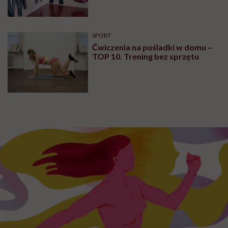
FEMINIZM
„Szwedki przecierały oczy, jak im
powiedziałam, że u nas każdy sika
przed wyjściem z domu”.
Architektka o „smyczy
moczowej”
Najnowsze w naszym serwisie
DIETY
Zdrowa dieta ma sens, nawet jeśli
kilogramy wracają. To odkrycie
daje nadzieję wszystkim
walczącym z efektem jo-jo
SPOŁECZEŃSTWO
Klaudia Grodzicka: „12 godzin w