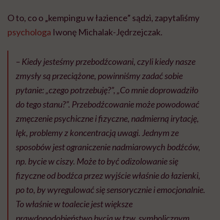
O to, co o „kempingu w łazience” sądzi, zapytaliśmy
psychologa
Iwonę Michalak-Jędrzejczak.
– Kiedy jesteśmy przebodźcowani, czyli kiedy nasze
zmysły są przeciążone, powinniśmy zadać sobie
pytanie: „czego potrzebuję?”, „Co mnie doprowadziło
do tego stanu?”. Przebodźcowanie może powodować
zmęczenie psychiczne i fizyczne, nadmierną irytację,
lęk, problemy z koncentracją uwagi. Jednym ze
sposobów jest ograniczenie nadmiarowych bodźców,
np. bycie w ciszy. Może to być odizolowanie się
fizyczne od bodźca przez wyjście właśnie do łazienki,
po to, by wyregulować się sensorycznie i emocjonalnie.
To właśnie w toalecie jest większe
prawdopodobieństwo bycia w tzw. symbolicznym