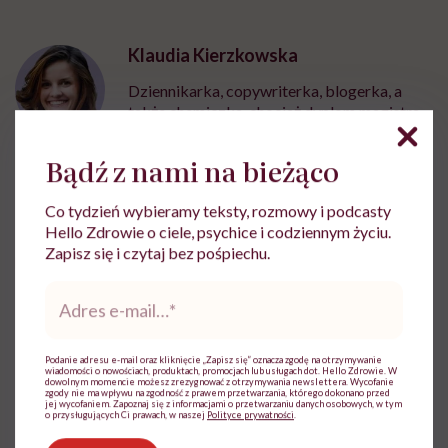
Klaudia Kierzkowska
Dziennikarka, copywriterka, blogerka, a
także chemiczka, chociaż dyplom magistra
chemii już dawno schowała głęboko do
szuflady
Bądź z nami na bieżąco
Zobacz profil
Co tydzień wybieramy teksty, rozmowy i podcasty
Hello Zdrowie o ciele, psychice i codziennym życiu.
Zapisz się i czytaj bez pośpiechu.
Udostępnij
Adres
e-
mail
*
Powiązane tematy:
Podanie adresu e-mail oraz kliknięcie „Zapisz się” oznacza zgodę na otrzymywanie
wiadomości o nowościach, produktach, promocjach lub usługach dot. Hello Zdrowie. W
emocje
Gen Z
przebodźcowanie
Stres
dowolnym momencie możesz zrezygnować z otrzymywania newslettera. Wycofanie
zgody nie ma wpływu na zgodność z prawem przetwarzania, którego dokonano przed
jej wycofaniem. Zapoznaj się z informacjami o przetwarzaniu danych osobowych, w tym
o przysługujących Ci prawach, w naszej
Polityce prywatności
.