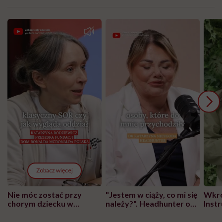
Zobacz więcej
Nie móc zostać przy
"Jestem w ciąży, co mi się
Wkró
chorym dziecku w
należy?". Headhunter o
Inst
szpitalu to tortura.
zmianie pokoleniowej u
atak
"Przeszkadzać w tym
kobiet w ciąży na rynku
wars