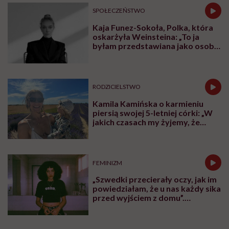
Posłuchaj nas również na:
YouTube
Spotify
To również rozmowa o bardzo konkretnych
rozwiązaniach, które zmieniają polskie szpitale:
Domach Ronalda McDonalda, pokojach rodzinnych i
tysiącach łóżek dla rodziców, dzięki którym opieka nad
dzieckiem staje się bardziej ludzka. Bo kiedy choruje
dziecko, wsparcia potrzebuje cała rodzina.
Karolina Wierzbińska