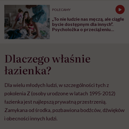
może chyba tylko
pracy
eksp
głupota i brak
POLECAMY
wyobraźni"
„To nie ludzie nas męczą, ale ciągłe
bycie dostępnym dla innych”.
Psycholożka o przeciążeniu
społecznym
Dlaczego właśnie
łazienka?
Dla wielu młodych ludzi, w szczególności tych z
pokolenia Z (osoby urodzone w latach 1995-2012)
łazienka jest najlepszą prywatną przestrzenią.
Zamykana od środka, pozbawiona bodźców, dźwięków
i obecności innych ludzi.