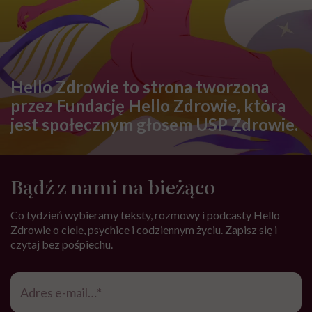
podróży dla pół minuty leczenia.
Jeśli ktoś mnie pyta, czy cały ten
trud ma sens, bez wahania
odpowiadam: 'tak’”
FEMINIZM
Krystyna Chojnowska-Liskiewicz:
„Nie chcę być słynna. Chciałam
tylko być pierwsza”
SPOŁECZEŃSTWO
Kolejna edycja najpiękniejszego
festiwalu w Polsce już niebawem.
Spotkajmy się na All Inclusive Film
Festival w Jastarni!
Zobacz także