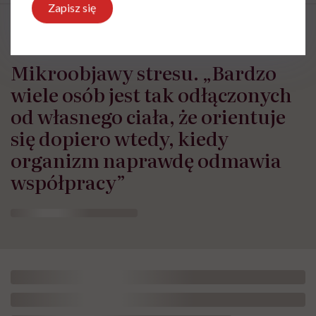
Zapisz się
Mikroobjawy stresu. „Bardzo
wiele osób jest tak odłączonych
od własnego ciała, że orientuje
się dopiero wtedy, kiedy
organizm naprawdę odmawia
współpracy”