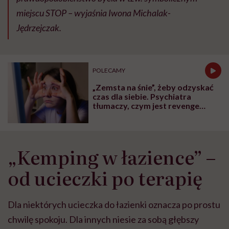
miejscu STOP – wyjaśnia Iwona Michalak-
Jędrzejczak.
POLECAMY
„Zemsta na śnie”, żeby odzyskać
czas dla siebie. Psychiatra
tłumaczy, czym jest revenge
bedtime procrastination
„Kemping w łazience” –
od ucieczki po terapię
Dla niektórych ucieczka do łazienki oznacza po prostu
chwilę spokoju. Dla innych niesie za sobą głębszy