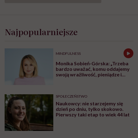
Czy obecność rodziców przy
hospitalizowanych dzieciach naprawdę
wpływa na skuteczność leczenia? Dziś
odpowiedź świata nauki jest jednoznaczna:
tak. Opieka skoncentrowana na rodzinie nie
jest dodatkiem do terapii, ale jej integralną
częścią.