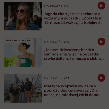
Udostępnij
Posłuchaj
Wysłuchasz w 65 min
W rozmowie z Karoliną Wierzbińską Katarzyna
Rodziewicz, prezeska Fundacji Dom Ronalda
McDonalda Polska opowiada o tym, dlaczego dzieci,
przy których są rodzice, zdrowieją szybciej i lepiej
znoszą leczenie. Mówi też o godności rodzin w
szpitalach, o potrzebie bliskości, komunikacji i o tym,
dlaczego rodzic nie może czuć się tam jak intruz.
Posłuchaj
podcastu