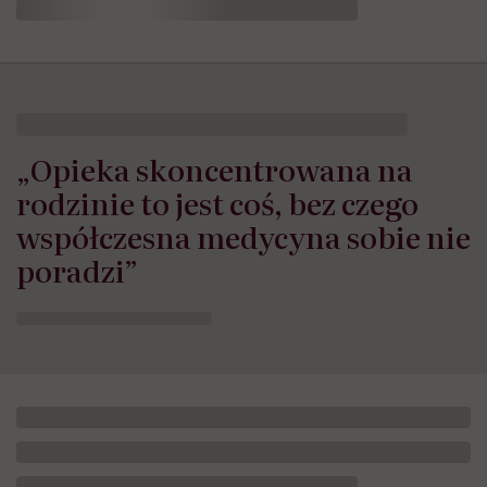
HelloZdrowie: Życie
›
Rodzicielstwo
›
„Opieka skoncentrowana 
„Opieka skoncentrowana na
rodzinie to jest coś, bez czego
współczesna medycyna sobie nie
poradzi”
Opublikowano:
24.07.2026 11:57
Aktualizacja:
24.07.2026 12:02