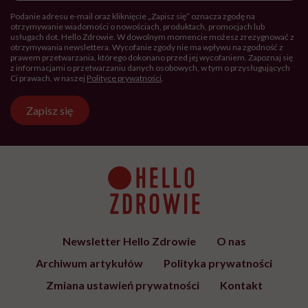
ŻYCIE
7 komplementów, które warto
mówić sobie w łóżku
ŻYCIE
„Przed ostatnim epizodem
pomyślałam, że kolejnego nie
przeżyję. Ale dziś myślę, że
przeżyję, tylko wcześniej pójdę
po pomoc”. Alicja o wychodzeniu z
depresji
SPOŁECZEŃSTWO
Siedzisz w tramwaju, obok
nieznany mężczyzna zaczyna się
masturbować. Czy wiesz, co
robić?