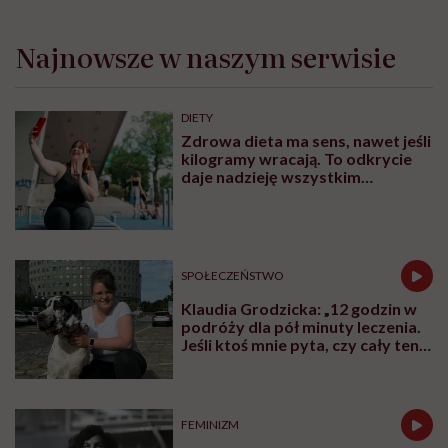
Redaktorka naczelna #Wykładowczyni
#Aktywistka. Sprawia, że pewne rzeczy się
inicjują, łączy ludzi i projekty, kocha
procesy i sprawdzanie, co fantastycznego
może się czaić za rogiem
Zobacz profil
Udostępnij
Powiązane tematy:
chore dziecko
Dziecko
podcast
Rodzice
szpitale