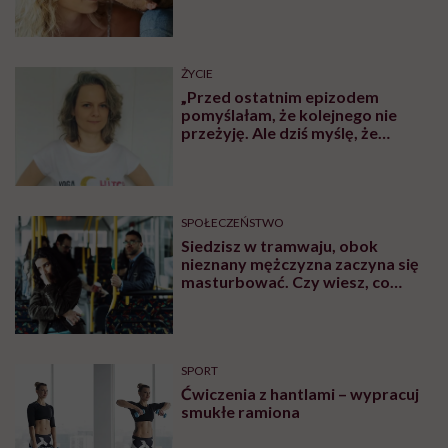
SPOŁECZEŃSTWO
Naukowcy: nie starzejemy się
dzień po dniu, tylko skokowo.
Pierwszy taki etap to wiek 44 lat
SPOŁECZEŃSTWO
Jagoda choruje na alzheimera o
wczesnym początku. „Zostało mi
10, może 11 wakacji, a kolejnych
nie będę już świadoma”
MATERIAŁY PROMOCYJNE
SPOŁECZEŃSTWO
„Jestem dziewczyną bardzo
samodzielną, więc na początku
stwierdziłam, że muszę o siebie
zadbać”. Emilia Pobiedzińska o
słodko-gorzkim doświadczeniu
menopauzy