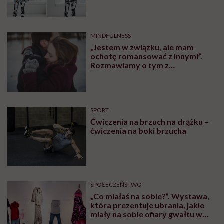
SPOŁECZEŃSTWO
Martyna Wojtaś-Kowieska o
podróży dookoła świata: „Dla
naszej najmłodszej córki domem
jest jacht. Miała dwa latka, kiedy
wypływaliśmy w rejs”
SPOŁECZEŃSTWO
Kaja Funez-Sokoła, Polka, która
oskarżyła Weinsteina: „To ja
byłam przedstawiana jako osoba,
która musi się bronić”
RODZICIELSTWO
Kamila Kamińska o karmieniu
piersią swojej 5-letniej córki: „W
jakich czasach my żyjemy, że
naturalne sprawy musimy
normalizować?”