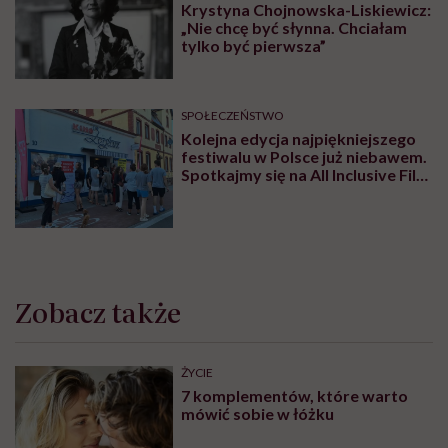
Treści zawarte w serwisie mają wyłącznie
i
charakter informacyjny i nie stanowią porady
lekarskiej. Pamiętaj, że w przypadku
problemów ze zdrowiem należy bezwzględnie
skonsultować się z lekarzem.
Najpopularniejsze
MINDFULNESS
Monika Sobień-Górska: „Trzeba
bardzo uważać, komu oddajemy
swoją wrażliwość, pieniądze i
zaufanie”