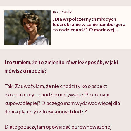
POLECAMY
„Dla współczesnych młodych
ludzi ubranie w cenie hamburgera
to codzienność”. O modowej
bulimii mówi Katarzyna
Zajączkowska
I rozumiem, że to zmieniło również sposób, w jaki
mówisz o modzie?
Tak. Zauważyłam, że nie chodzi tylko o aspekt
ekonomiczny – chodzi o motywację. Po co mam
kupować lepiej? Dlaczego mam wydawać więcej dla
dobra planety i zdrowia innych ludzi?
Dlatego zaczęłam opowiadać o zrównoważonej