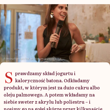
Romina Roman / fot. archiwum prywatne
S
prawdzamy skład jogurtu i
kaloryczność batona. Odkładamy
produkt, w którym jest za dużo cukru albo
oleju palmowego. A potem wkładamy na
siebie sweter z akrylu lub poliestru – i
nosimy go na gołej skórze przez kilkanaście