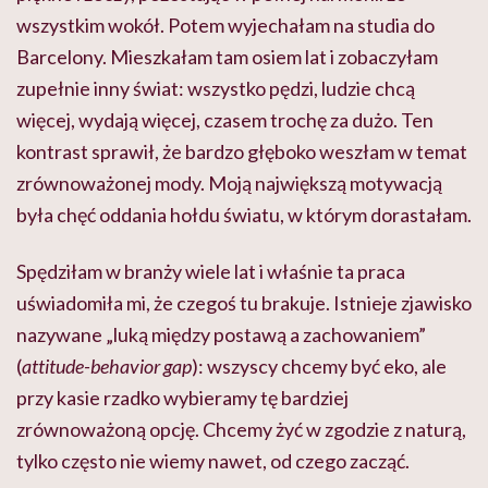
wszystkim wokół. Potem wyjechałam na studia do
Barcelony. Mieszkałam tam osiem lat i zobaczyłam
zupełnie inny świat: wszystko pędzi, ludzie chcą
więcej, wydają więcej, czasem trochę za dużo. Ten
kontrast sprawił, że bardzo głęboko weszłam w temat
zrównoważonej mody. Moją największą motywacją
była chęć oddania hołdu światu, w którym dorastałam.
Spędziłam w branży wiele lat i właśnie ta praca
uświadomiła mi, że czegoś tu brakuje. Istnieje zjawisko
nazywane „luką między postawą a zachowaniem”
(
attitude-behavior gap
): wszyscy chcemy być eko, ale
przy kasie rzadko wybieramy tę bardziej
zrównoważoną opcję. Chcemy żyć w zgodzie z naturą,
tylko często nie wiemy nawet, od czego zacząć.