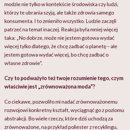
modzie nie tylko w kontekście środowiska czy ludzi,
którzy te ubrania szyją, ale także zdrowia samego
konsumenta. I to zmieniło wszystko. Ludzie zaczęli
patrzeć na temat inaczej. Reakcja była mniej więcej
taka: „No dobrze, może nie jestem gotowa wydać
więcej tylko dlatego, że chcę zadbać o planetę – ale
jestem gotowa wydać więcej, bo chcę zadbać o
własne zdrowie”.
Czy to podważyło też twoje rozumienie tego, czym
właściwie jest „zrównoważona moda”?
Co ciekawe, pozwoliło mi nadać zrównoważonemu
rozwojowi konkretny kształt, wyciągnąć go z poziomu
abstrakcji. Bo wiele rzeczy, które dziś uchodzą za
zrównoważone, na przykład poliester z recyklingu,