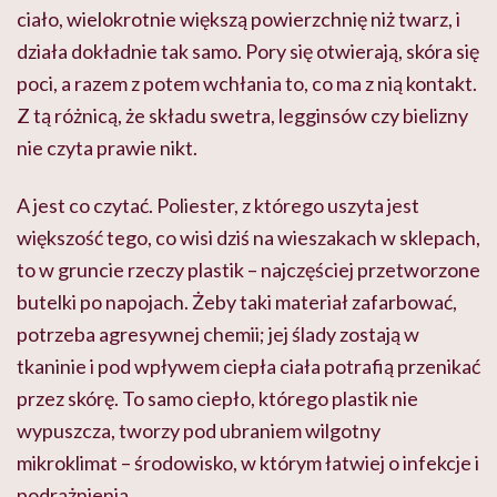
ciało, wielokrotnie większą powierzchnię niż twarz, i
działa dokładnie tak samo. Pory się otwierają, skóra się
poci, a razem z potem wchłania to, co ma z nią kontakt.
Z tą różnicą, że składu swetra, legginsów czy bielizny
nie czyta prawie nikt.
A jest co czytać. Poliester, z którego uszyta jest
większość tego, co wisi dziś na wieszakach w sklepach,
to w gruncie rzeczy plastik – najczęściej przetworzone
butelki po napojach. Żeby taki materiał zafarbować,
potrzeba agresywnej chemii; jej ślady zostają w
tkaninie i pod wpływem ciepła ciała potrafią przenikać
przez skórę. To samo ciepło, którego plastik nie
wypuszcza, tworzy pod ubraniem wilgotny
mikroklimat – środowisko, w którym łatwiej o infekcje i
podrażnienia.