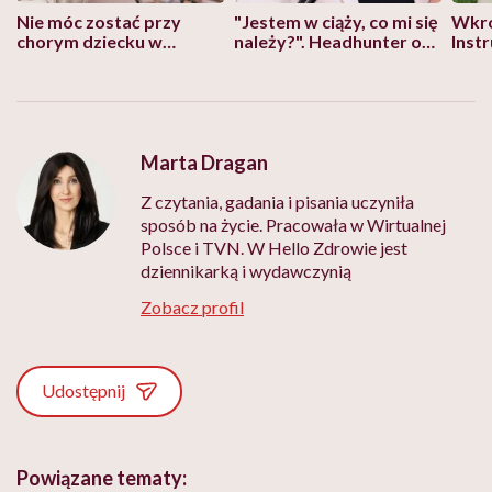
Nie móc zostać przy
"Jestem w ciąży, co mi się
Wkró
chorym dziecku w
należy?". Headhunter o
Inst
szpitalu to tortura.
zmianie pokoleniowej u
atak
"Przeszkadzać w tym
kobiet w ciąży na rynku
wars
może chyba tylko
pracy
eksp
głupota i brak
wyobraźni"
Marta Dragan
Z czytania, gadania i pisania uczyniła
sposób na życie. Pracowała w Wirtualnej
Polsce i TVN. W Hello Zdrowie jest
dziennikarką i wydawczynią
Zobacz profil
Udostępnij
Powiązane tematy: