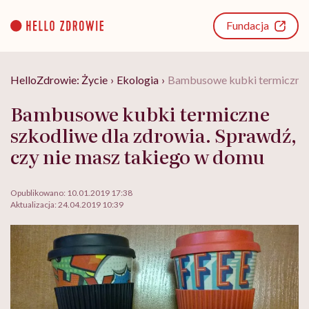
Go
to
Fundacja
content
HelloZdrowie: Życie
›
Ekologia
›
Bambusowe kubki termiczne s
Bambusowe kubki termiczne
szkodliwe dla zdrowia. Sprawdź,
czy nie masz takiego w domu
Opublikowano:
10.01.2019 17:38
Aktualizacja:
24.04.2019 10:39