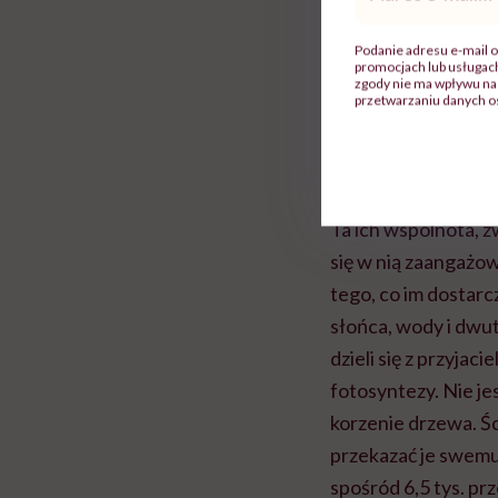
mail
*
Podanie adresu e-mail o
promocjach lub usługa
zgody nie ma wpływu na 
przetwarzaniu danych o
Fot. Marzena Hmie
Ta ich wspólnota, z
się w nią zaangażow
tego, co im dostarc
słońca, wody i dwut
dzieli się z przyja
fotosyntezy. Nie jes
korzenie drzewa. Śc
przekazać je swemu
spośród 6,5 tys. p