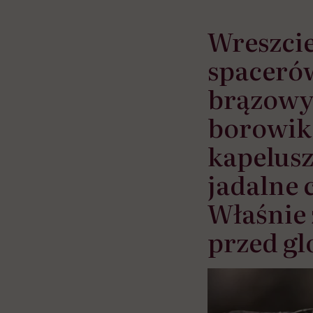
Wreszcie
spacerów
brązowy
borowik
kapelus
jadalne 
Właśnie 
przed g