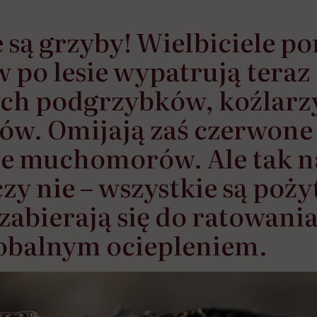
 są grzyby! Wielbiciele p
 po lesie wypatrują teraz
ch podgrzybków, koźlarzy
ów. Omijają zaś czerwone
ze muchomorów. Ale tak 
czy nie – wszystkie są poży
zabierają się do ratowania
lobalnym ociepleniem.