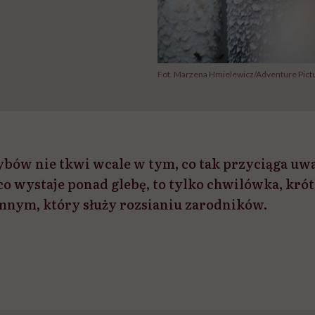
Fot. Marzena Hmielewicz/Adventure Pict
zybów nie tkwi wcale w tym, co tak przyciąga u
co wystaje ponad glebę, to tylko chwilówka, kró
nym, który służy rozsianiu zarodników.