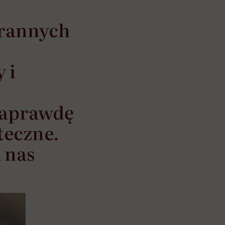
orannych
 i
naprawdę
teczne.
 nas