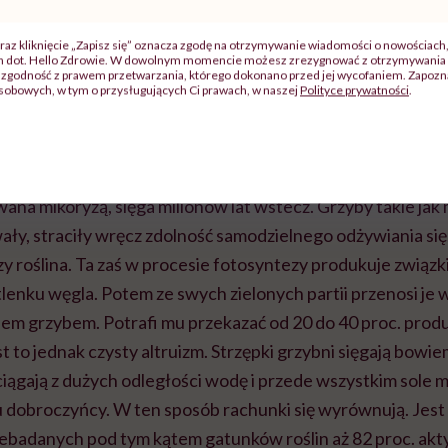
raz kliknięcie „Zapisz się” oznacza zgodę na otrzymywanie wiadomości o nowościach
ch dot. Hello Zdrowie. W dowolnym momencie możesz zrezygnować z otrzymywania 
zgodność z prawem przetwarzania, którego dokonano przed jej wycofaniem. Zapoznaj
sobowych, w tym o przysługujących Ci prawach, w naszej
Polityce prywatności
.
lewicz/Adventure Pictures
wana mikoryzą, sięga milionów lat wstecz. Grzyby takie ja
ały, straciły wręcz zdolność samodzielnego odżywiania się.
zy roślina. Ta zaś w procesie fotosyntezy produkuje związk
lenku węgla. Potem ze swych zielonych partii przenosi je w
cielem grzybem. Potrafi mu przekazać od 20 do 40 proc. pro
t to jednak czysty altruizm. Strzępki grzybni sięgają bowiem
iągają z dużych odległości wodę i przede wszystkim sole m
 dobroczyńcy. W ten sposób rachunki się wyrównują. Jest t
rzebadanych pod tym kątem gatunków roślin aż 82 proc. ak