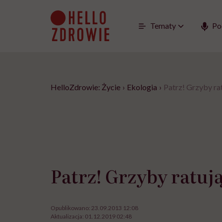
Go
to
content
Tematy
Po
HelloZdrowie: Życie
›
Ekologia
›
Patrz! Grzyby ra
Patrz! Grzyby ratuj
Opublikowano:
23.09.2013 12:08
Aktualizacja:
01.12.2019 02:48