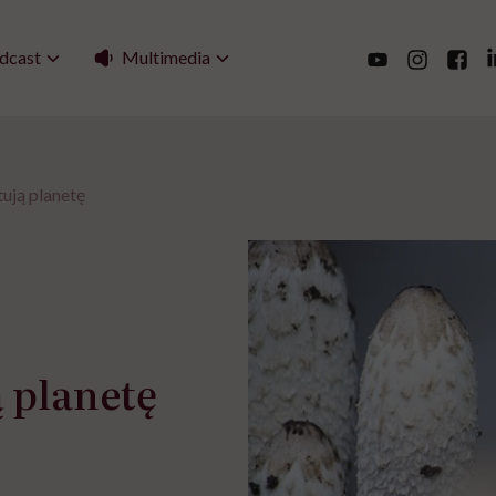
Multimedia
dcast
tują planetę
ą planetę