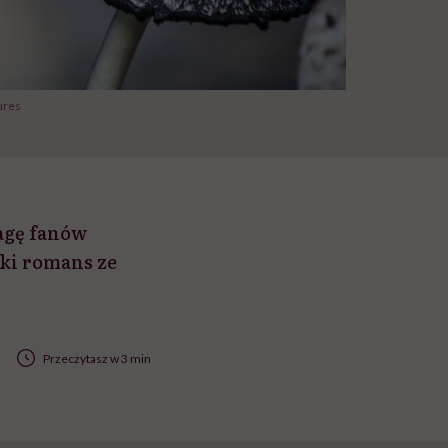
ures
wagę fanów
tki romans ze
Przeczytasz w 3 min