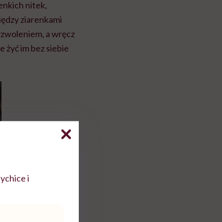
enkich nitek,
między ziarenkami
zyzwoleniem, a wręcz
e żyć im bez siebie
ychice i