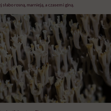
j słabo rosną, marnieją, a czasem i giną.