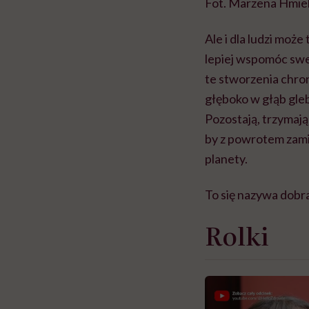
Fot. Marzena Hmie
Ale i dla ludzi moż
lepiej wspomóc swe
te stworzenia chro
głęboko w głąb gleb
Pozostają, trzymają
by z powrotem zamie
planety.
To się nazywa dobr
Rolki