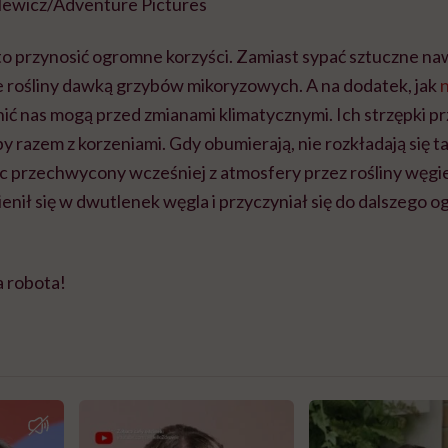
lewicz/Adventure Pictures
e to przynosić ogromne korzyści. Zamiast sypać sztuczne n
 rośliny dawką grzybów mikoryzowych. A na dodatek, jak
nić nas mogą przed zmianami klimatycznymi. Ich strzępki p
y razem z korzeniami. Gdy obumierają, nie rozkładają się t
c przechwycony wcześniej z atmosfery przez rośliny węgiel
nił się w dwutlenek węgla i przyczyniał się do dalszego o
a robota!