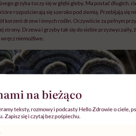
nego grzyba toczy się w głębi gleby. Ma postać długich, ci
które rozpościerają się szeroko pod ziemią. Przebijają się 
kół korzeni drzew i innych roślin. Oczywiście za pełnym pr
 strony. Drzewa i grzyby tak się do siebie przyzwyczaiły, ż
o wręcz niemożliwe.
nami na bieżąco
ramy teksty, rozmowy i podcasty Hello Zdrowie o ciele, ps
 Zapisz się i czytaj bez pośpiechu.