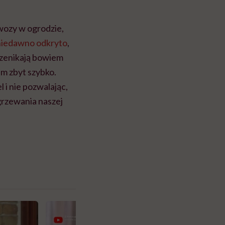
awozy w ogrodzie,
niedawno odkryto
,
rzenikają bowiem
am zbyt szybko.
 i nie pozwalając,
grzewania naszej