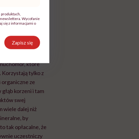
, produktach,
newslettera. Wycofanie
 się z informacjami o
Zapisz się
k muchomor, które
 Korzystają tylko z
i organiczne ze
 głąb korzeni i tam
duktów swej
 wiele dalej niż
ineralne, by
o tak opłacalne, że
tywnie uczestniczy