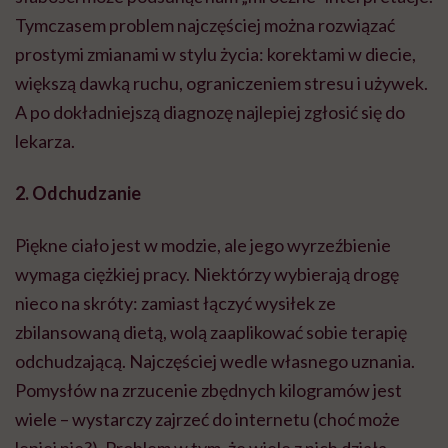
Tymczasem problem najczęściej można rozwiązać
prostymi zmianami w stylu życia: korektami w diecie,
większą dawką ruchu, ograniczeniem stresu i używek.
A po dokładniejszą diagnozę najlepiej zgłosić się do
lekarza.
2. Odchudzanie
Piękne ciało jest w modzie, ale jego wyrzeźbienie
wymaga ciężkiej pracy. Niektórzy wybierają drogę
nieco na skróty: zamiast łączyć wysiłek ze
zbilansowaną dietą, wolą zaaplikować sobie terapię
odchudzającą. Najczęściej wedle własnego uznania.
Pomysłów na zrzucenie zbędnych kilogramów jest
wiele – wystarczy zajrzeć do internetu (choć może
lepiej nie?). Problem w tym, że wiele z nich działa