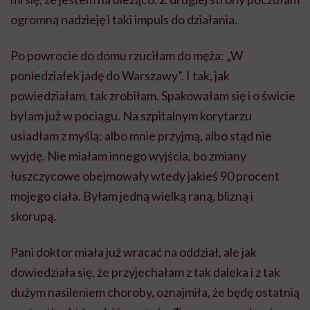
ogromną nadzieję i taki impuls do działania.
Po powrocie do domu rzuciłam do męża: „W
poniedziałek jadę do Warszawy”. I tak, jak
powiedziałam, tak zrobiłam. Spakowałam się i o świcie
byłam już w pociągu. Na szpitalnym korytarzu
usiadłam z myślą: albo mnie przyjmą, albo stąd nie
wyjdę. Nie miałam innego wyjścia, bo zmiany
łuszczycowe obejmowały wtedy jakieś 90 procent
mojego ciała. Byłam jedną wielką raną, blizną i
skorupą.
Pani doktor miała już wracać na oddział, ale jak
dowiedziała się, że przyjechałam z tak daleka i z tak
dużym nasileniem choroby, oznajmiła, że będę ostatnią