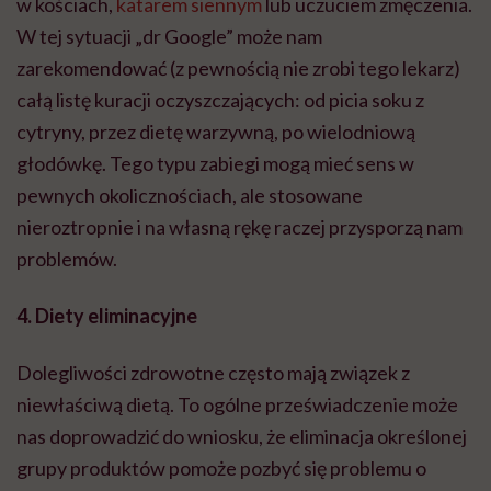
w kościach,
katarem siennym
lub uczuciem zmęczenia.
W tej sytuacji „dr Google” może nam
zarekomendować (z pewnością nie zrobi tego lekarz)
całą listę kuracji oczyszczających: od picia soku z
cytryny, przez dietę warzywną, po wielodniową
głodówkę. Tego typu zabiegi mogą mieć sens w
pewnych okolicznościach, ale stosowane
nieroztropnie i na własną rękę raczej przysporzą nam
problemów.
4. Diety eliminacyjne
Dolegliwości zdrowotne często mają związek z
niewłaściwą dietą. To ogólne przeświadczenie może
nas doprowadzić do wniosku, że eliminacja określonej
grupy produktów pomoże pozbyć się problemu o