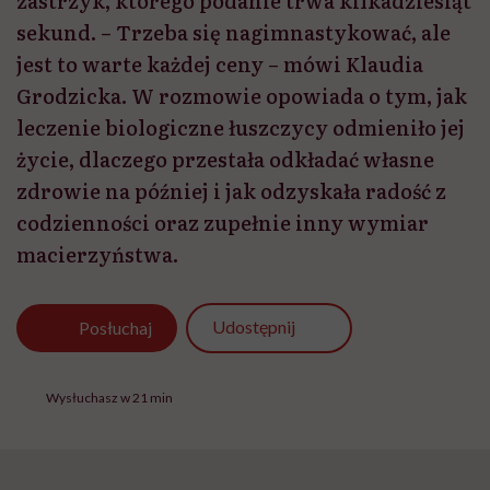
zastrzyk, którego podanie trwa kilkadziesiąt
sekund. – Trzeba się nagimnastykować, ale
jest to warte każdej ceny – mówi Klaudia
Grodzicka. W rozmowie opowiada o tym, jak
leczenie biologiczne łuszczycy odmieniło jej
życie, dlaczego przestała odkładać własne
zdrowie na później i jak odzyskała radość z
codzienności oraz zupełnie inny wymiar
macierzyństwa.
Udostępnij
Posłuchaj
Wysłuchasz w 21 min