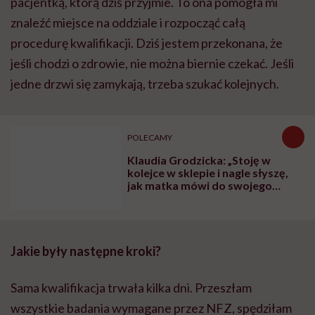
pacjentką, którą dziś przyjmie. To ona pomogła mi
znaleźć miejsce na oddziale i rozpocząć całą
procedurę kwalifikacji. Dziś jestem przekonana, że
jeśli chodzi o zdrowie, nie można biernie czekać. Jeśli
jedne drzwi się zamykają, trzeba szukać kolejnych.
POLECAMY
Klaudia Grodzicka: „Stoję w
kolejce w sklepie i nagle słyszę,
jak matka mówi do swojego
dziecka: 'Odsuń się od pani, bo
jeszcze cię zarazi tym syfem'”
Jakie były następne kroki?
Sama kwalifikacja trwała kilka dni. Przeszłam
wszystkie badania wymagane przez NFZ, spędziłam