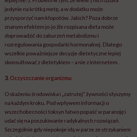
jedynie na krótką metę, a w dodatku może
przysporzyć nam kłopotów. Jakich? Poza dobrze
znanym efektem jo-jo źle rozpisana dieta może
doprowadzić do zaburzeń metabolizmu i
rozregulowania gospodarki hormonalnej. Dlatego
wszelkie poważniejsze decyzje dietetyczne lepiej
skonsultować z dietetykiem – a nie z internetem.
3.
Oczyszczanie organizmu
O skażeniu środowiska i „zatrutej” żywności słyszymy
na każdym kroku. Pod wpływem informacji o
wszechobecności toksyn łatwo popaść w paranoję i
udać się na poszukiwanie radykalnych rozwiązań.
Szczególnie gdy niepokoje idą w parze ze strzykaniem