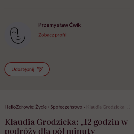
"Przeszkadzać w tym
kobiet w ciąży na rynku
wars
może chyba tylko
pracy
eksp
głupota i brak
wyobraźni"
Przemysław Ćwik
Zobacz profil
Udostępnij
HelloZdrowie: Życie
›
Społeczeństwo
›
Klaudia Grodzicka: „12 
Klaudia Grodzicka: „12 godzin w
podróży dla pół minuty