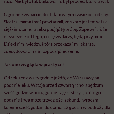
razu. Nie było tak bajkowo. To był proces, który trwał.
Ogromne wsparcie dostałam w tym czasie od rodziny.
Siostra, mama i mąż powtarzali, że skoro jestem w tak
ciężkim stanie, trzeba podjąć tę próbę. Zapewniali, że
niezależnie od tego, co się wydarzy, będą przy mnie.
Dzięki nim i wiedzy, którą przekazali mi lekarze,
zdecydowałam się rozpocząć leczenie.
Jak ono wygląda w praktyce?
Od roku co dwa tygodnie jeżdżę do Warszawy na
podanie leku. Wstaję przed czwartą rano, spędzam
sześć godzin w pociągu, dostaję zastrzyk, którego
podanie trwa może trzydzieści sekund, i wracam
kolejne sześć godzin do domu. 12 godzin w podróży dla