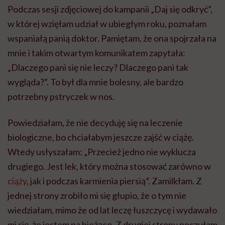
Podczas sesji zdjęciowej do kampanii „Daj się odkryć”,
w której wzięłam udział w ubiegłym roku, poznałam
wspaniałą panią doktor. Pamiętam, że ona spojrzała na
mnie i takim otwartym komunikatem zapytała:
„Dlaczego pani się nie leczy? Dlaczego pani tak
wygląda?”. To był dla mnie bolesny, ale bardzo
potrzebny pstryczek w nos.
Powiedziałam, że nie decyduję się na leczenie
biologiczne, bo chciałabym jeszcze zajść w ciążę.
Wtedy usłyszałam: „Przecież jedno nie wyklucza
drugiego. Jest lek, który można stosować zarówno w
ciąży
, jak i podczas karmienia piersią”. Zamilkłam. Z
jednej strony zrobiło mi się głupio, że o tym nie
wiedziałam, mimo że od lat leczę łuszczycę i wydawało
mi się, że jestem na bieżąco. Z drugiej strony poczułam