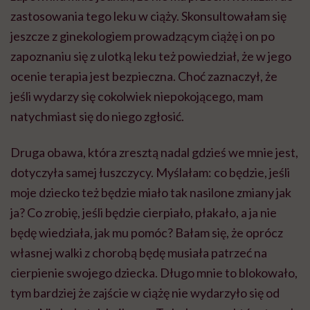
zastosowania tego leku w ciąży. Skonsultowałam się
jeszcze z ginekologiem prowadzącym ciążę i on po
zapoznaniu się z ulotką leku też powiedział, że w jego
ocenie terapia jest bezpieczna. Choć zaznaczył, że
jeśli wydarzy się cokolwiek niepokojącego, mam
natychmiast się do niego zgłosić.
Druga obawa, która zresztą nadal gdzieś we mnie jest,
dotyczyła samej łuszczycy. Myślałam: co będzie, jeśli
moje dziecko też będzie miało tak nasilone zmiany jak
ja? Co zrobię, jeśli będzie cierpiało, płakało, a ja nie
będę wiedziała, jak mu pomóc? Bałam się, że oprócz
własnej walki z chorobą będę musiała patrzeć na
cierpienie swojego dziecka. Długo mnie to blokowało,
tym bardziej że zajście w ciążę nie wydarzyło się od