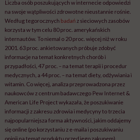
Liczba osób poszukujących w internecie odpowiedzi
na swoje wątpliwości zdrowotne nieustannie rośnie.
Według tegorocznych
badań
z sieciowych zasobów
korzysta w tym celu 80 proc. amerykańskich
internautów. To niemal o 20 proc. więcej niż w roku
2001. 63 proc. ankietowanych próbuje zdobyć
informacje na temat konkretnych chorób i
przypadłości, 47 proc. – na temat terapii i procedur
medycznych, a 44 proc. – na temat diety, odżywiania i
witamin. Co więcej, analiza przeprowadzona przez
naukowców z centrum badawczego Pew Internet &
American Life Project wykazała, że poszukiwanie
informacji z zakresu zdrowia i medycyny to trzecia
najpopularniejsza forma aktywności, jakim oddajemy
się online (po korzystaniu z e-maila i poszukiwaniu
opinii na temat produktu przed jego zakupem).