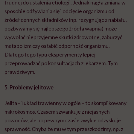
trudnej do ustalenia etiologii. Jednak nagła zmiana w
sposobie odżywiania się i odcięcie organizmu od
źródeł cennych składników (np. rezygnując z nabiału,
pozbywamy się najlepszego źródła wapnia) może
wywołać nieprzyjemne skutki zdrowotne, zaburzyć
metabolizm czy osłabić odporność organizmu.
Dlatego tego typu eksperymenty lepiej
przeprowadzać po konsultacjach z lekarzem. Tym
prawdziwym.
5. Problemy jelitowe
Jelita – i układ trawienny w ogóle – to skomplikowany
mikrokosmos. Czasem szwankuje z niejasnych
powodów, ale po pewnym czasie zwykle odzyskuje
sprawność. Chyba że mu w tym przeszkodzimy, np. z