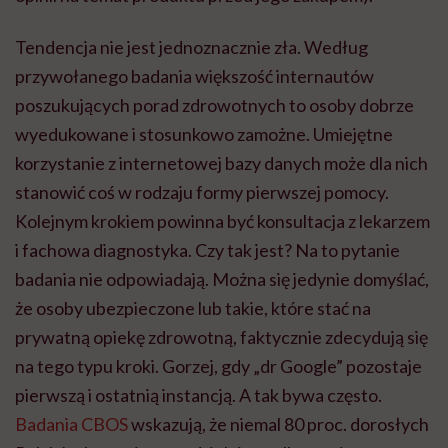
Tendencja nie jest jednoznacznie zła. Według
przywołanego badania większość internautów
poszukujących porad zdrowotnych to osoby dobrze
wyedukowane i stosunkowo zamożne. Umiejętne
korzystanie z internetowej bazy danych może dla nich
stanowić coś w rodzaju formy pierwszej pomocy.
Kolejnym krokiem powinna być konsultacja z lekarzem
i fachowa diagnostyka. Czy tak jest? Na to pytanie
badania nie odpowiadają. Można się jedynie domyślać,
że osoby ubezpieczone lub takie, które stać na
prywatną opiekę zdrowotną, faktycznie zdecydują się
na tego typu kroki. Gorzej, gdy „dr Google” pozostaje
pierwszą i ostatnią instancją. A tak bywa często.
Badania CBOS
wskazują, że niemal 80 proc. dorosłych