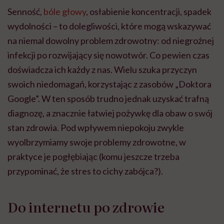
Senność,
bóle głowy
, osłabienie koncentracji, spadek
wydolności – to dolegliwości, które mogą wskazywać
na niemal dowolny problem zdrowotny: od niegroźnej
infekcji po rozwijający się nowotwór. Co pewien czas
doświadcza ich każdy z nas. Wielu szuka przyczyn
swoich niedomagań, korzystając z zasobów „Doktora
Google”. W ten sposób trudno jednak uzyskać trafną
diagnozę, a znacznie łatwiej pożywkę dla obaw o swój
stan zdrowia. Pod wpływem niepokoju zwykle
wyolbrzymiamy swoje problemy zdrowotne, w
praktyce je pogłębiając (komu jeszcze trzeba
przypominać, że stres to cichy zabójca?).
Do internetu po zdrowie