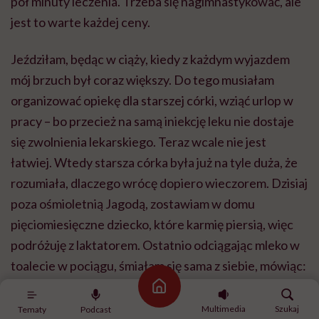
pół minuty leczenia. Trzeba się nagimnastykować, ale
jest to warte każdej ceny.
Jeździłam, będąc w ciąży, kiedy z każdym wyjazdem
mój brzuch był coraz większy. Do tego musiałam
organizować opiekę dla starszej córki, wziąć urlop w
pracy – bo przecież na samą iniekcję leku nie dostaje
się zwolnienia lekarskiego. Teraz wcale nie jest
łatwiej. Wtedy starsza córka była już na tyle duża, że
rozumiała, dlaczego wrócę dopiero wieczorem. Dzisiaj
poza ośmioletnią Jagodą, zostawiam w domu
pięciomiesięczne dziecko, które karmię piersią, więc
podróżuję z laktatorem. Ostatnio odciągając mleko w
toalecie w pociągu, śmiałam się sama z siebie, mówiąc:
„Boże, co jeszcze?”. Ale jeśli ktoś pyta mnie, czy cały
Strona główna
ten trud ma sens, bez wahania odpowiadam: tak.
Multimedia
Szukaj
Tematy
Podcast