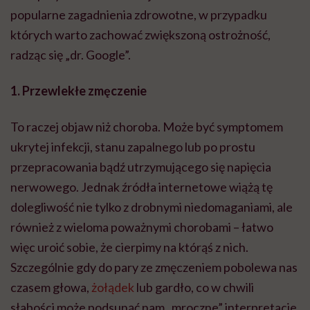
popularne zagadnienia zdrowotne, w przypadku
których warto zachować zwiększoną ostrożność,
radząc się „dr. Google”.
1. Przewlekłe zmęczenie
To raczej objaw niż choroba. Może być symptomem
ukrytej infekcji, stanu zapalnego lub po prostu
przepracowania bądź utrzymującego się napięcia
nerwowego. Jednak źródła internetowe wiążą tę
dolegliwość nie tylko z drobnymi niedomaganiami, ale
również z wieloma poważnymi chorobami – łatwo
więc uroić sobie, że cierpimy na którąś z nich.
Szczególnie gdy do pary ze zmęczeniem pobolewa nas
czasem głowa,
żołądek
lub gardło, co w chwili
słabości może podsunąć nam „mroczne” interpretacje.