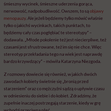
śmieszny wycinek, śmieszne uderzenia gorąca,
nerwowość, nadpobudliwość. Owszem, to są
objawy
menopauzy
. Ale jeżeli będziemy tylko mówić właśnie
tylko o jakichś wycinkach, takich punktach, to
będziemy cały czas pogłębiać te stereotypy” –
dodawała. „Młode pokolenie też jest niecierpliwe, też
czasami jest sfrustrowane, też im się nie chce. Więc
stereotyp przekładania tego na wiek jest naprawdę
bardzo krzywdzący” – mówiła Katarzyna Niezgoda.
Z rozmowy dowiecie się również, w jakich dwóch
zawodach kobiety świetnie się „bronią przed
starzeniem” oraz co mężczyźni sądzą o upływie czasu
w odniesieniu do siebie i do kobiet. Zdradzimy, że
zupełnie inaczej postrzegają starzenie, kiedy w grę
wchodzi przeciwna płeć.