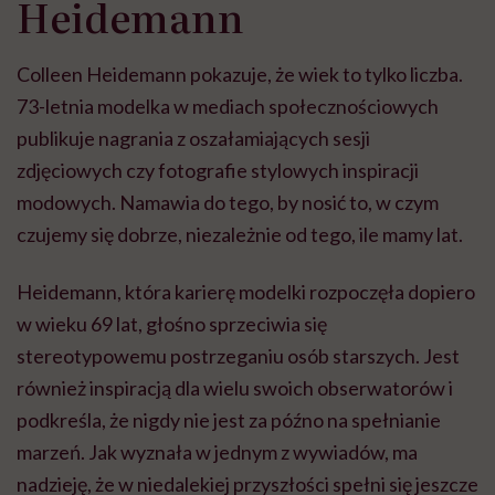
Heidemann
Colleen Heidemann pokazuje, że wiek to tylko liczba.
73-letnia modelka w mediach społecznościowych
publikuje nagrania z oszałamiających sesji
zdjęciowych czy fotografie stylowych inspiracji
modowych. Namawia do tego, by nosić to, w czym
czujemy się dobrze, niezależnie od tego, ile mamy lat.
Heidemann, która karierę modelki rozpoczęła dopiero
w wieku 69 lat, głośno sprzeciwia się
stereotypowemu postrzeganiu osób starszych. Jest
również inspiracją dla wielu swoich obserwatorów i
podkreśla, że nigdy nie jest za późno na spełnianie
marzeń. Jak wyznała w jednym z wywiadów, ma
nadzieję, że w niedalekiej przyszłości spełni się jeszcze