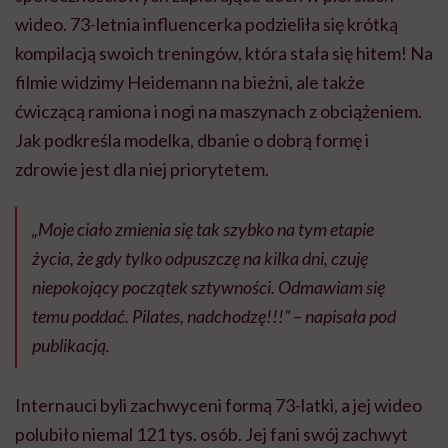
wideo. 73-letnia influencerka podzieliła się krótką
kompilacją swoich treningów, która stała się hitem! Na
filmie widzimy Heidemann na bieżni, ale także
ćwiczącą ramiona i nogi na maszynach z obciążeniem.
Jak podkreśla modelka, dbanie o dobrą formę i
zdrowie jest dla niej priorytetem.
„Moje ciało zmienia się tak szybko na tym etapie
życia, że gdy tylko odpuszczę na kilka dni, czuję
niepokojący początek sztywności. Odmawiam się
temu poddać. Pilates, nadchodzę!!!” – napisała pod
publikacją.
Internauci byli zachwyceni formą 73-latki, a jej wideo
polubiło niemal 121 tys. osób. Jej fani swój zachwyt