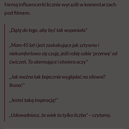
formą influencerki licznie wyrazili w komentarzach
pod filmem.
„Dążę do tego, aby być tak wspaniała”
„Mam 45 lat i jest zaskakujące jak sztywno i
niekomfortowo się czuję, jeśli robię sobie 'przerwę’ od
ćwiczeń. To alarmujące i otwiera oczy”
„Jak można tak bajecznie wyglądać na siłowni?
Ikona!”
„Jesteś taką inspiracją!”
„Udowadniasz, że wiek to tylko liczba” – czytamy.