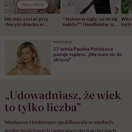
Zobacz więcej
Nie móc zostać przy
"Jestem w ciąży, co mi się
Wkró
chorym dziecku w
należy?". Headhunter o
Inst
szpitalu to tortura.
zmianie pokoleniowej u
atak
"Przeszkadzać w tym
kobiet w ciąży na rynku
wars
może chyba tylko
pracy
eksp
POLECAMY
głupota i brak
57-letnia Paulina Porizkova
wyobraźni"
pozuje topless. „Nie mam nic do
ukrycia”
„Udowadniasz, że wiek
to tylko liczba”
Niedawno Heidemann opublikowała w mediach
społecznościowych zapierające dech w piersiach