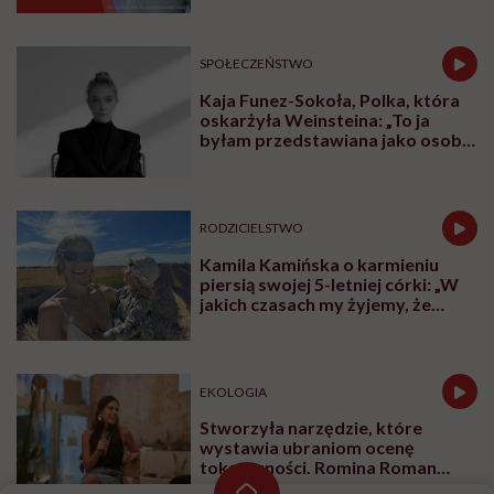
SPOŁECZEŃSTWO
Kaja Funez-Sokoła, Polka, która
oskarżyła Weinsteina: „To ja
byłam przedstawiana jako osoba,
która musi się bronić”
RODZICIELSTWO
Kamila Kamińska o karmieniu
piersią swojej 5-letniej córki: „W
jakich czasach my żyjemy, że
naturalne sprawy musimy
normalizować?”
EKOLOGIA
Stworzyła narzędzie, które
wystawia ubraniom ocenę
toksyczności. Romina Roman
tłumaczy, co plastik robi z naszą