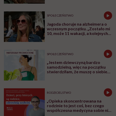
SPOŁECZEŃSTWO
Jagoda choruje na alzheimera o
wczesnym początku. „Zostało mi
10, może 11 wakacji, a kolejnych
nie będę już świadoma”
MATERIAŁY PROMOCYJNE
SPOŁECZEŃSTWO
„Jestem dziewczyną bardzo
samodzielną, więc na początku
stwierdziłam, że muszę o siebie
zadbać”. Emilia Pobiedzińska o
słodko-gorzkim doświadczeniu
menopauzy
RODZICIELSTWO
„Opieka skoncentrowana na
rodzinie to jest coś, bez czego
współczesna medycyna sobie nie
poradzi”