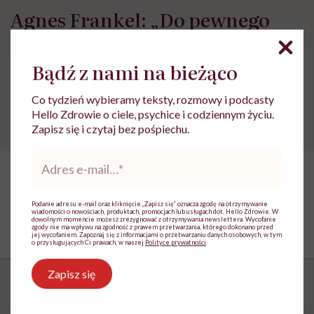
Agnes Frankel: „Do pewnego
etapu skóra wybacza błędy. Po
40. roku życia zaczyna je
Bądź z nami na bieżąco
zapamiętywać”
Co tydzień wybieramy teksty, rozmowy i podcasty
Hello Zdrowie o ciele, psychice i codziennym życiu.
Zapisz się i czytaj bez pośpiechu.
Adres
e-
mail
*
Podanie adresu e-mail oraz kliknięcie „Zapisz się” oznacza zgodę na otrzymywanie
wiadomości o nowościach, produktach, promocjach lub usługach dot. Hello Zdrowie. W
dowolnym momencie możesz zrezygnować z otrzymywania newslettera. Wycofanie
zgody nie ma wpływu na zgodność z prawem przetwarzania, którego dokonano przed
jej wycofaniem. Zapoznaj się z informacjami o przetwarzaniu danych osobowych, w tym
o przysługujących Ci prawach, w naszej
Polityce prywatności
.
Zapisz się
HelloZdrowie: Życie
›
Praca
›
Kobieta dojrzała na rynku pracy.