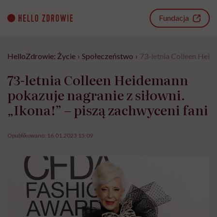
Go
to
Fundacja
content
HelloZdrowie: Życie
›
Społeczeństwo
›
73-letnia Colleen Heide
73-letnia Colleen Heidemann
pokazuje nagranie z siłowni.
„Ikona!” – piszą zachwyceni fani
Opublikowano:
16.01.2023 15:09