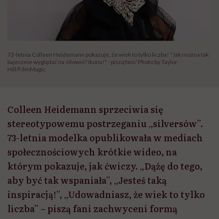
73-letnia Colleen Heidemann pokazuje, że wiek to tylko liczba! "Jak można tak
bajecznie wyglądać na siłowni? Ikona!" - piszą fani/ Photo by Taylor
Hill/FilmMagic
Colleen Heidemann sprzeciwia się
stereotypowemu postrzeganiu „silversów”.
73-letnia modelka opublikowała w mediach
społecznościowych krótkie wideo, na
którym pokazuje, jak ćwiczy. „Dążę do tego,
aby być tak wspaniała”, „Jesteś taką
inspiracją!”, „Udowadniasz, że wiek to tylko
liczba” – piszą fani zachwyceni formą