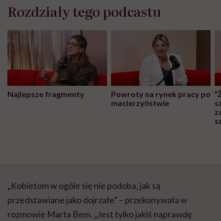
Rozdziały tego podcastu
Najlepsze fragmenty
Powroty na rynek pracy po
”
macierzyństwie
s
z
s
„Kobietom w ogóle się nie podoba, jak są
przedstawiane jako dojrzałe” – przekonywała w
rozmowie Marta Bem. „Jest tylko jakiś naprawdę