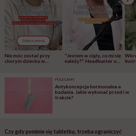
Zobacz więcej
Nie móc zostać przy
"Jestem w ciąży, co mi się
Wkró
chorym dziecku w
należy?". Headhunter o
Inst
szpitalu to tortura.
zmianie pokoleniowej u
atak
"Przeszkadzać w tym
kobiet w ciąży na rynku
wars
może chyba tylko
pracy
eksp
POLECAMY
głupota i brak
Antykoncepcja hormonalna a
wyobraźni"
badania. Jakie wykonać przed i w
trakcie?
Czy gdy pominie się tabletkę, trzeba ograniczyć