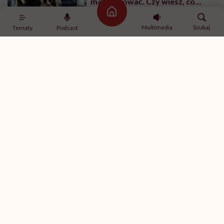
masturbować. Czy wiesz, co
robić?
Strona główna
Multimedia
Szukaj
Tematy
Podcast
SPORT
Ćwiczenia z hantlami – wypracuj
smukłe ramiona
SPORT
Ćwiczenia na brzuch na drążku –
ćwiczenia na boki brzucha
MINDFULNESS
„Jestem w związku, ale mam
ochotę romansować z innymi”.