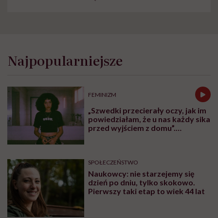
Najpopularniejsze
FEMINIZM
„Szwedki przecierały oczy, jak im
powiedziałam, że u nas każdy sika
przed wyjściem z domu”.
Architektka o „smyczy
moczowej”
SPOŁECZEŃSTWO
Naukowcy: nie starzejemy się
dzień po dniu, tylko skokowo.
Pierwszy taki etap to wiek 44 lat