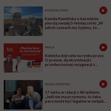
RODZICIELSTWO
Kamila Kamińska o karmieniu
piersią swojej 5-letniej córki: „W
jakich czasach my żyjemy, że
naturalne sprawy musimy
normalizować?”
PRACA
Kobieta dojrzała na rynku pracy.
O prawie, dyskryminacji i
przedwczesnej rezygnacji z
kariery
SPOŁECZEŃSTWO
17-latka w relacji z 40-latkiem.
„Jeśli nie ma przymusu, to taka
para może być legalnie w związku.
I mówiąc brutalnie: nic nikomu do
tego”