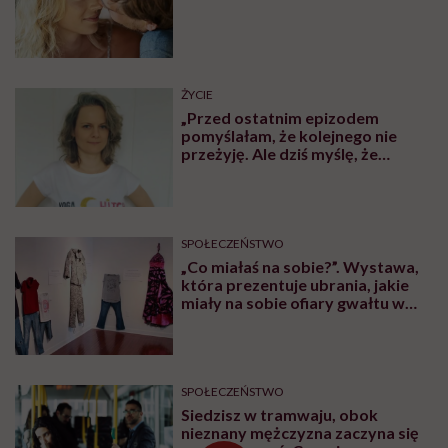
ŻYCIE
„Przed ostatnim epizodem
pomyślałam, że kolejnego nie
przeżyję. Ale dziś myślę, że
przeżyję, tylko wcześniej pójdę
po pomoc”. Alicja o wychodzeniu z
depresji
SPOŁECZEŃSTWO
„Co miałaś na sobie?”. Wystawa,
która prezentuje ubrania, jakie
miały na sobie ofiary gwałtu w
momencie napaści
SPOŁECZEŃSTWO
Siedzisz w tramwaju, obok
nieznany mężczyzna zaczyna się