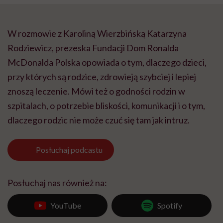
W rozmowie z Karoliną Wierzbińską Katarzyna
Rodziewicz, prezeska Fundacji Dom Ronalda
McDonalda Polska opowiada o tym, dlaczego dzieci,
przy których są rodzice, zdrowieją szybciej i lepiej
znoszą leczenie. Mówi też o godności rodzin w
szpitalach, o potrzebie bliskości, komunikacji i o tym,
dlaczego rodzic nie może czuć się tam jak intruz.
Posłuchaj
podcastu
Posłuchaj nas również na:
YouTube
Spotify