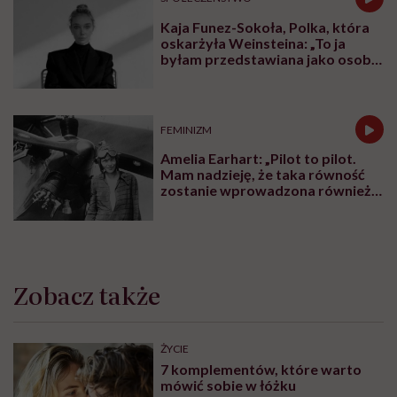
Kaja Funez-Sokoła, Polka, która
oskarżyła Weinsteina: „To ja
byłam przedstawiana jako osoba,
która musi się bronić”
FEMINIZM
Amelia Earhart: „Pilot to pilot.
Mam nadzieję, że taka równość
zostanie wprowadzona również
w innych dziedzinach”
Zobacz także
ŻYCIE
7 komplementów, które warto
mówić sobie w łóżku