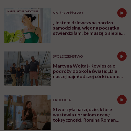
MATERIAŁY PROMOCYJNE
SPOŁECZEŃSTWO
„Jestem dziewczyną bardzo
samodzielną, więc na początku
stwierdziłam, że muszę o siebie
zadbać”. Emilia Pobiedzińska o
słodko-gorzkim doświadczeniu
menopauzy
SPOŁECZEŃSTWO
Martyna Wojtaś-Kowieska o
podróży dookoła świata: „Dla
naszej najmłodszej córki domem
jest jacht. Miała dwa latka, kiedy
wypływaliśmy w rejs”
EKOLOGIA
Stworzyła narzędzie, które
wystawia ubraniom ocenę
toksyczności. Romina Roman
tłumaczy, co plastik robi z naszą
skórą