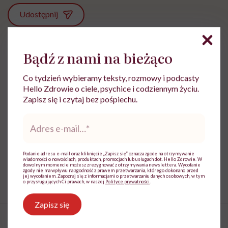
Udostępnij
Bądź z nami na bieżąco
Powiązane tematy:
Antykoncepcja
Ginekologia
Co tydzień wybieramy teksty, rozmowy i podcasty
Hello Zdrowie o ciele, psychice i codziennym życiu.
Zapisz się i czytaj bez pośpiechu.
Adres
e-
Treści zawarte w serwisie mają wyłącznie
i
mail
*
charakter informacyjny i nie stanowią porady
lekarskiej. Pamiętaj, że w przypadku
problemów ze zdrowiem należy bezwzględnie
Podanie adresu e-mail oraz kliknięcie „Zapisz się” oznacza zgodę na otrzymywanie
wiadomości o nowościach, produktach, promocjach lub usługach dot. Hello Zdrowie. W
skonsultować się z lekarzem.
dowolnym momencie możesz zrezygnować z otrzymywania newslettera. Wycofanie
zgody nie ma wpływu na zgodność z prawem przetwarzania, którego dokonano przed
jej wycofaniem. Zapoznaj się z informacjami o przetwarzaniu danych osobowych, w tym
o przysługujących Ci prawach, w naszej
Polityce prywatności
.
Zapisz się