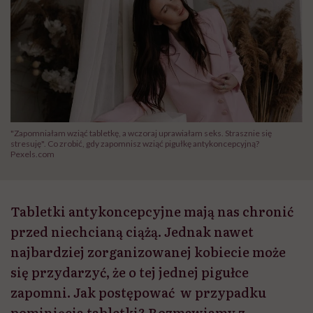
"Zapomniałam wziąć tabletkę, a wczoraj uprawiałam seks. Strasznie się
stresuję". Co zrobić, gdy zapomnisz wziąć pigułkę antykoncepcyjną?
Pexels.com
Tabletki antykoncepcyjne mają nas chronić
przed niechcianą ciążą. Jednak nawet
najbardziej zorganizowanej kobiecie może
się przydarzyć, że o tej jednej pigułce
zapomni. Jak postępować w przypadku
pominięcia tabletki? Rozmawiamy z