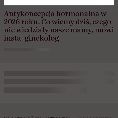
Antykoncepcja hormonalna w
2026 roku. Co wiemy dziś, czego
nie wiedziały nasze mamy, mówi
insta_ginekolog
HelloZdrowie: Życie
›
Rodzicielstwo
›
„Opieka skoncentrowana 