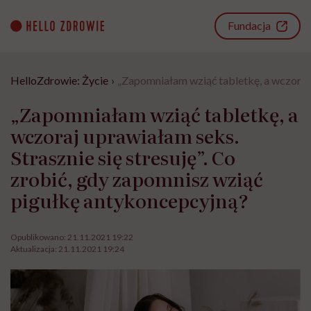
Go
to
Fundacja
content
HelloZdrowie: Życie
›
„Zapomniałam wziąć tabletkę, a wczoraj 
„Zapomniałam wziąć tabletkę, a
wczoraj uprawiałam seks.
Strasznie się stresuję”. Co
zrobić, gdy zapomnisz wziąć
pigułkę antykoncepcyjną?
Opublikowano:
21.11.2021 19:22
Aktualizacja:
21.11.2021 19:24