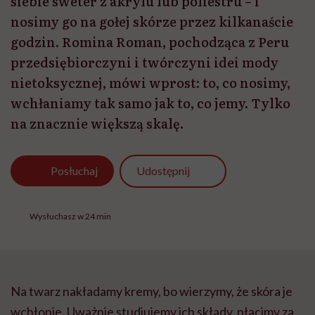
siebie sweter z akrylu lub poliestru – i
nosimy go na gołej skórze przez kilkanaście
godzin. Romina Roman, pochodząca z Peru
przedsiębiorczyni i twórczyni idei mody
nietoksycznej, mówi wprost: to, co nosimy,
wchłaniamy tak samo jak to, co jemy. Tylko
na znacznie większą skalę.
Udostępnij
Posłuchaj
Wysłuchasz w 24 min
Na twarz nakładamy kremy, bo wierzymy, że skóra je
wchłonie. Uważnie studiujemy ich składy, płacimy za