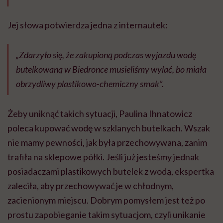
Jej słowa potwierdza jedna z internautek:
„Zdarzyło się, że zakupioną podczas wyjazdu wodę
butelkowaną w Biedronce musieliśmy wylać, bo miała
obrzydliwy plastikowo-chemiczny smak”.
Żeby uniknąć takich sytuacji, Paulina Ihnatowicz
poleca kupować wodę w szklanych butelkach. Wszak
nie mamy pewności, jak była przechowywana, zanim
trafiła na sklepowe półki. Jeśli już jesteśmy jednak
posiadaczami plastikowych butelek z wodą, ekspertka
zaleciła, aby przechowywać je w chłodnym,
zacienionym miejscu. Dobrym pomysłem jest też po
prostu zapobieganie takim sytuacjom, czyli unikanie