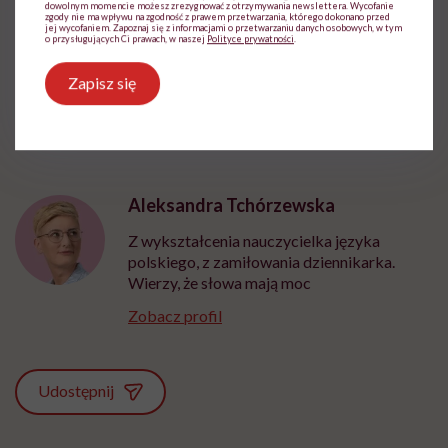
dowolnym momencie możesz zrezygnować z otrzymywania newslettera. Wycofanie
zgody nie ma wpływu na zgodność z prawem przetwarzania, którego dokonano przed
jej wycofaniem. Zapoznaj się z informacjami o przetwarzaniu danych osobowych, w tym
o przysługujących Ci prawach, w naszej
Polityce prywatności
.
Zapisz się
Aleksandra Tchórzewska
Z wykształcenia nauczycielka języka
polskiego, z zamiłowania dziennikarka.
Wierzy, że słowa mają moc
Zobacz profil
Udostępnij