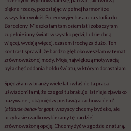
rdzennymi. Wychowałam się, patrząc, jak tworzą
piękne rzeczy, pozostając w pełnej harmonii ze
wszystkim wokół. Potem wyjechałam na studia do
Barcelony. Mieszkałam tam osiem lat i zobaczyłam
zupełnie inny świat: wszystko pędzi, ludzie chcą
więcej, wydają więcej, czasem trochę za dużo. Ten
kontrast sprawił, że bardzo głęboko weszłam w temat
zrównoważonej mody. Moją największą motywacją
była chęć oddania hołdu światu, w którym dorastałam.
Spędziłam w branży wiele lat i właśnie ta praca
uświadomiła mi, że czegoś tu brakuje. Istnieje zjawisko
nazywane „luką między postawą a zachowaniem”
(
attitude-behavior gap
): wszyscy chcemy być eko, ale
przy kasie rzadko wybieramy tę bardziej
zrównoważoną opcję. Chcemy żyć w zgodzie z naturą,