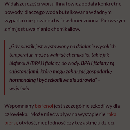
W dalszej części wpisu Ihnatowicz podała konkretne
powody, dlaczego woda butelkowana w żadnym
wypadku nie powinna być nasłoneczniona. Pierwszym
z nim jest uwalnianie chemikaliów.
„Gdy plastik jest wystawiony na działanie wysokich
temperatur, może uwalniać chemikalia, takie jak
bisfenol A (BPA) i ftalany, do wody.
BPA i ftalany są
substancjami, które mogą zaburzać gospodarkę
hormonalną i być szkodliwe dla zdrowia”
–
wyjaśniła.
Wspomniany
bisfenol
jest szczególnie szkodliwy dla
człowieka. Może mieć wpływ na wystąpienie
raka
piersi
, otyłość
,
niepłodność czy też astmę u dzieci.