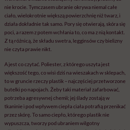
nie krocie. Tymczasem ubranie okrywa niemal całe
ciało, wielokrotnie większą powierzchnię niż twarz, i
działa dokładnie tak samo. Pory się otwierają, skóra się
poci, a razem z potem wchłania to, co ma z nią kontakt.
Z tą różnicą, że składu swetra, legginsów czy bielizny
nie czyta prawie nikt.
A jest co czytać. Poliester, z którego uszyta jest
większość tego, co wisi dziś na wieszakach w sklepach,
to w gruncie rzeczy plastik – najczęściej przetworzone
butelki po napojach. Żeby taki materiał zafarbować,
potrzeba agresywnej chemii; jej ślady zostają w
tkaninie i pod wpływem ciepła ciała potrafią przenikać
przez skórę. To samo ciepło, którego plastik nie
wypuszcza, tworzy pod ubraniem wilgotny