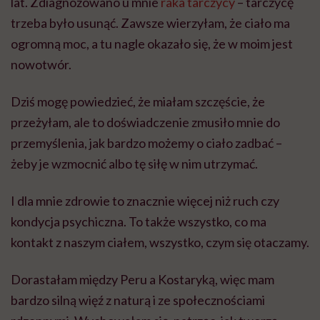
lat. Zdiagnozowano u mnie
raka tarczycy
– tarczycę
trzeba było usunąć. Zawsze wierzyłam, że ciało ma
ogromną moc, a tu nagle okazało się, że w moim jest
nowotwór.
Dziś mogę powiedzieć, że miałam szczęście, że
przeżyłam, ale to doświadczenie zmusiło mnie do
przemyślenia, jak bardzo możemy o ciało zadbać –
żeby je wzmocnić albo tę siłę w nim utrzymać.
I dla mnie zdrowie to znacznie więcej niż ruch czy
kondycja psychiczna. To także wszystko, co ma
kontakt z naszym ciałem, wszystko, czym się otaczamy.
Dorastałam między Peru a Kostaryką, więc mam
bardzo silną więź z naturą i ze społecznościami