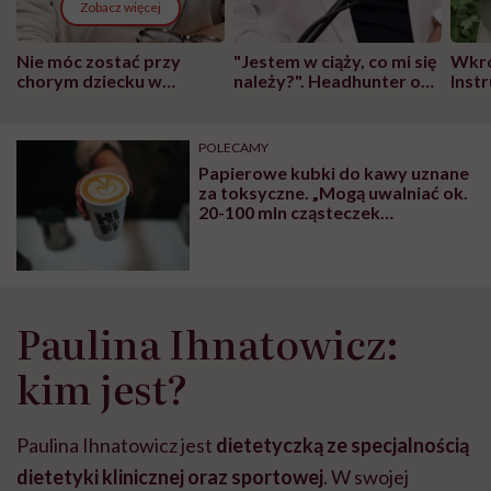
Zobacz więcej
Nie móc zostać przy
"Jestem w ciąży, co mi się
Wkró
chorym dziecku w
należy?". Headhunter o
Inst
szpitalu to tortura.
zmianie pokoleniowej u
atak
"Przeszkadzać w tym
kobiet w ciąży na rynku
wars
może chyba tylko
pracy
eksp
POLECAMY
głupota i brak
Papierowe kubki do kawy uznane
wyobraźni"
za toksyczne. „Mogą uwalniać ok.
20-100 mln cząsteczek
mikroplastiku”
Paulina Ihnatowicz:
kim jest?
Paulina Ihnatowicz jest
dietetyczką ze specjalnością
dietetyki klinicznej oraz sportowej
. W swojej