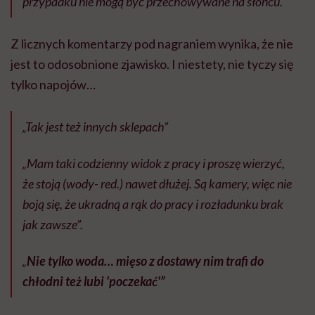
przypadku nie mogą być przechowywane na słońcu.
Z licznych komentarzy pod nagraniem wynika, że nie
jest to odosobnione zjawisko. I niestety, nie tyczy się
tylko napojów…
„Tak jest też innych sklepach”
„Mam taki codzienny widok z pracy i proszę wierzyć,
że stoją (wody- red.) nawet dłużej. Są kamery, więc nie
boją się, że ukradną a rąk do pracy i rozładunku brak
jak zawsze”.
„
Nie tylko woda… mięso z dostawy nim trafi do
chłodni też lubi 'poczekać'”