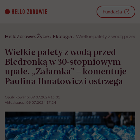
Go
to
Fundacja
content
HelloZdrowie: Życie
›
Ekologia
›
Wielkie palety z wodą przed 
Wielkie palety z wodą przed
Biedronką w 30-stopniowym
upale. „Załamka” – komentuje
Paulina Ihnatowicz i ostrzega
Opublikowano:
09.07.2024 15:01
Aktualizacja:
09.07.2024 17:24