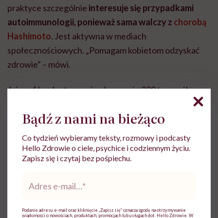
praktyce szczególnie
interesuje się przypadkami
autoimmunologii, ponieważ sama walczy z
chorobą
Hashimoto
. Jest aktywna w mediach
społecznościowych. „Pomagam kobietom odzyskać
zdrowie” – mówi.
Jej profil na Instagramie obserwuje 329 tys. osób.
Bądź z nami na bieżąco
Co tydzień wybieramy teksty, rozmowy i podcasty
Hello Zdrowie o ciele, psychice i codziennym życiu.
Zapisz się i czytaj bez pośpiechu.
Do wyświetlenia tego materiału z zewnętrznego
serwisu (Instagram, Facebook, YouTube, itp.)
Adres
wymagana jest zgoda na pliki cookie.
e-
mail
*
Zmień ustawienia
Podanie adresu e-mail oraz kliknięcie „Zapisz się” oznacza zgodę na otrzymywanie
wiadomości o nowościach, produktach, promocjach lub usługach dot. Hello Zdrowie. W