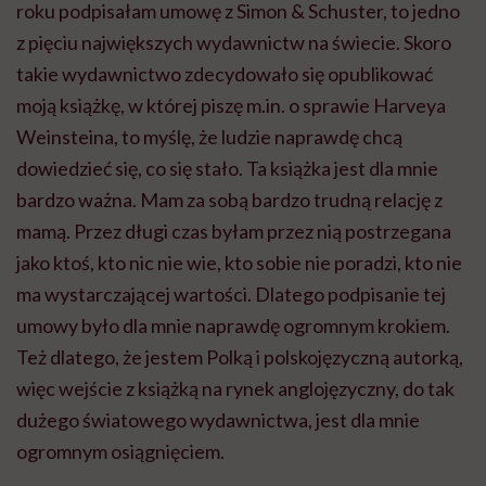
roku podpisałam umowę z Simon & Schuster, to jedno
z pięciu największych wydawnictw na świecie. Skoro
takie wydawnictwo zdecydowało się opublikować
moją książkę, w której piszę m.in. o sprawie Harveya
Weinsteina, to myślę, że ludzie naprawdę chcą
dowiedzieć się, co się stało. Ta książka jest dla mnie
bardzo ważna. Mam za sobą bardzo trudną relację z
mamą. Przez długi czas byłam przez nią postrzegana
jako ktoś, kto nic nie wie, kto sobie nie poradzi, kto nie
ma wystarczającej wartości. Dlatego podpisanie tej
umowy było dla mnie naprawdę ogromnym krokiem.
Też dlatego, że jestem Polką i polskojęzyczną autorką,
więc wejście z książką na rynek anglojęzyczny, do tak
dużego światowego wydawnictwa, jest dla mnie
ogromnym osiągnięciem.