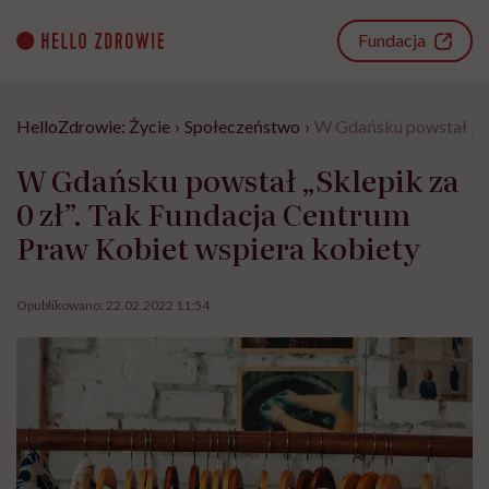
Go
to
Fundacja
content
HelloZdrowie: Życie
›
Społeczeństwo
›
W Gdańsku powstał „Skl
W Gdańsku powstał „Sklepik za
0 zł”. Tak Fundacja Centrum
Praw Kobiet wspiera kobiety
Opublikowano:
22.02.2022 11:54