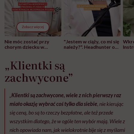
Zobacz więcej
Nie móc zostać przy
"Jestem w ciąży, co mi się
Wkró
chorym dziecku w
należy?". Headhunter o
Inst
szpitalu to tortura.
zmianie pokoleniowej u
atak
"Przeszkadzać w tym
kobiet w ciąży na rynku
wars
„Klientki są
może chyba tylko
pracy
eksp
głupota i brak
zachwycone”
wyobraźni"
„
Klientki są zachwycone, wiele z nich pierwszy raz
miało okazję wybrać coś tylko dla siebie
, nie kierując
się ceną, bo są to rzeczy bezpłatne, ale też przede
wszystkim dlatego, że w ogóle ten wybór mają. Wiele z
nich opowiada nam, jak wielokrotnie bije się z myślami