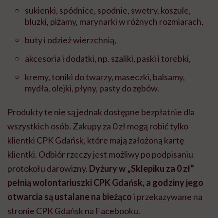
sukienki, spódnice, spodnie, swetry, koszule,
bluzki, piżamy, marynarki w różnych rozmiarach,
buty i odzież wierzchnią,
akcesoria i dodatki, np. szaliki, paski i torebki,
kremy, toniki do twarzy, maseczki, balsamy,
mydła, olejki, płyny, pasty do zębów.
Produkty te nie są jednak dostępne bezpłatnie dla
wszystkich osób. Zakupy za 0 zł mogą robić tylko
klientki CPK Gdańsk, które mają założoną kartę
klientki. Odbiór rzeczy jest możliwy po podpisaniu
protokołu darowizny.
Dyżury w „Sklepiku za 0 zł”
pełnią wolontariuszki CPK Gdańsk, a godziny jego
otwarcia są ustalane na bieżąco
i przekazywane na
stronie CPK Gdańsk na Facebooku.