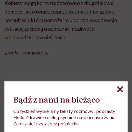
Kobiety mogą korzystać zarówno z długofalowej
pomocy, jak również poprzestać na jednorazowej
konsultacji, która pomoże im uporządkować swoją
sytuację życiową i rozpoznać możliwości
wprowadzenia w niej zmian.
Źródło: Trojmiasto.pl
Ewelina Kaczmarczyk
Bądź z nami na bieżąco
Dziennikarka, której temat zdrowia zawsze
był bliski. Związana była m.in. z TVN,
Co tydzień wybieramy teksty, rozmowy i podcasty
Polską Agencją Prasową i Wirtualną Polską
Hello Zdrowie o ciele, psychice i codziennym życiu.
Zapisz się i czytaj bez pośpiechu.
Zobacz profil