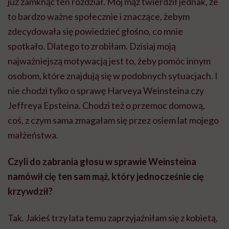
już zamknąć ten rozdział. Mój mąż twierdził jednak, że
to bardzo ważne społecznie i znaczące, żebym
zdecydowała się powiedzieć głośno, co mnie
spotkało. Dlatego to zrobiłam. Dzisiaj moją
najważniejszą motywacją jest to, żeby pomóc innym
osobom, które znajdują się w podobnych sytuacjach. I
nie chodzi tylko o sprawę Harveya Weinsteina czy
Jeffreya Epsteina. Chodzi też o przemoc domową,
coś, z czym sama zmagałam się przez osiem lat mojego
małżeństwa.
Czyli do zabrania głosu w sprawie Weinsteina
namówił cię ten sam mąż, który jednocześnie cię
krzywdził?
Tak. Jakieś trzy lata temu zaprzyjaźniłam się z kobietą,