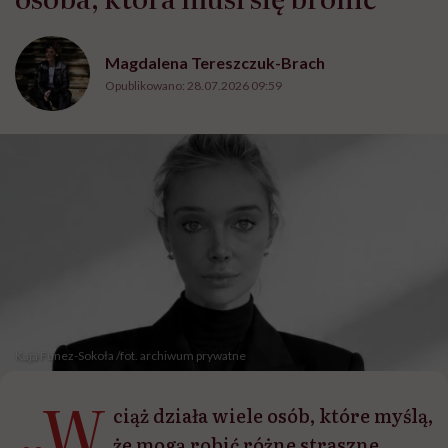
Magdalena Tereszczuk-Brach
Opublikowano:
28.07.2026 09:59
Kaja Funez-Sokoła /fot. archiwum prywatne
„W
ciąż działa wiele osób, które myślą,
że mogą robić różne straszne