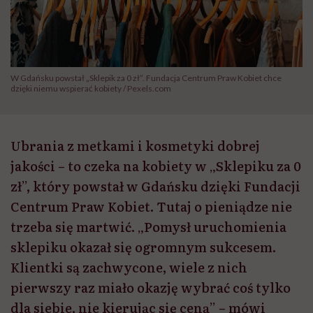
W Gdańsku powstał „Sklepik za 0 zł”. Fundacja Centrum Praw Kobiet chce
dzięki niemu wspierać kobiety / Pexels.com
Ubrania z metkami i kosmetyki dobrej
jakości – to czeka na kobiety w „Sklepiku za 0
zł”, który powstał w Gdańsku dzięki Fundacji
Centrum Praw Kobiet. Tutaj o pieniądze nie
trzeba się martwić. „Pomysł uruchomienia
sklepiku okazał się ogromnym sukcesem.
Klientki są zachwycone, wiele z nich
pierwszy raz miało okazję wybrać coś tylko
dla siebie, nie kierując się ceną” – mówi