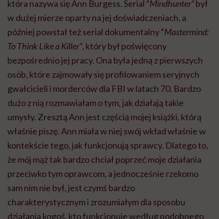
która nazywa się Ann Burgess. Serial “
Mindhunter”
był
w dużej mierze oparty na jej doświadczeniach, a
później powstał też serial dokumentalny “
Mastermind:
To Think Like a Killer”
, który był poświęcony
bezpośrednio jej pracy. Ona była jedną z pierwszych
osób, które zajmowały się profilowaniem seryjnych
gwałcicieli i morderców dla FBI w latach 70. Bardzo
dużo z nią rozmawiałam o tym, jak działają takie
umysły. Zresztą Ann jest częścią mojej książki, którą
właśnie piszę. Ann miała w niej swój wkład właśnie w
kontekście tego, jak funkcjonują sprawcy. Dlatego to,
że mój mąż tak bardzo chciał poprzeć moje działania
przeciwko tym oprawcom, a jednocześnie rzekomo
sam nim nie był, jest czymś bardzo
charakterystycznym i zrozumiałym dla sposobu
działania kogoś, kto funkcjonuje według podobnego