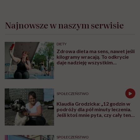
Najnowsze w naszym serwisie
DIETY
Zdrowa dieta ma sens, nawet jeśli
kilogramy wracają. To odkrycie
daje nadzieję wszystkim
walczącym z efektem jo-jo
SPOŁECZEŃSTWO
Klaudia Grodzicka: „12 godzin w
podróży dla pół minuty leczenia.
Jeśli ktoś mnie pyta, czy cały ten
trud ma sens, bez wahania
odpowiadam: 'tak’”
SPOŁECZEŃSTWO