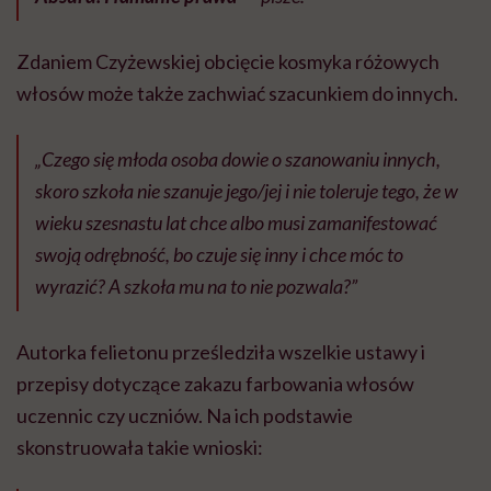
Zdaniem Czyżewskiej obcięcie kosmyka różowych
włosów może także zachwiać szacunkiem do innych.
„Czego się młoda osoba dowie o szanowaniu innych,
skoro szkoła nie szanuje jego/jej i nie toleruje tego, że w
wieku szesnastu lat chce albo musi zamanifestować
swoją odrębność, bo czuje się inny i chce móc to
wyrazić? A szkoła mu na to nie pozwala?”
Autorka felietonu prześledziła wszelkie ustawy i
przepisy dotyczące zakazu farbowania włosów
uczennic czy uczniów. Na ich podstawie
skonstruowała takie wnioski: