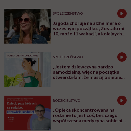
SPOŁECZEŃSTWO
Jagoda choruje na alzheimera o
wczesnym początku. „Zostało mi
10, może 11 wakacji, a kolejnych
nie będę już świadoma”
MATERIAŁY PROMOCYJNE
SPOŁECZEŃSTWO
„Jestem dziewczyną bardzo
samodzielną, więc na początku
stwierdziłam, że muszę o siebie
zadbać”. Emilia Pobiedzińska o
słodko-gorzkim doświadczeniu
menopauzy
RODZICIELSTWO
„Opieka skoncentrowana na
rodzinie to jest coś, bez czego
współczesna medycyna sobie nie
poradzi”