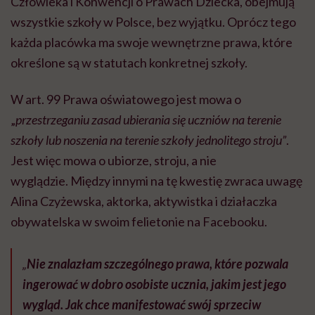
Człowieka i Konwencji o Prawach Dziecka, obejmują
wszystkie szkoły w Polsce, bez wyjątku. Oprócz tego
każda placówka ma swoje wewnętrzne prawa, które
określone są w statutach konkretnej szkoły.
W art. 99 Prawa oświatowego jest mowa o
„
przestrzeganiu zasad ubierania się uczniów na terenie
szkoły lub noszenia na terenie szkoły jednolitego stroju”
.
Jest więc mowa o ubiorze, stroju, a nie
wyglądzie. Między innymi na tę kwestię zwraca uwagę
Alina Czyżewska, aktorka, aktywistka i działaczka
obywatelska w swoim felietonie na Facebooku.
„
Nie znalazłam szczególnego prawa, które pozwala
ingerować w dobro osobiste ucznia, jakim jest jego
wygląd.
Jak chce manifestować swój sprzeciw