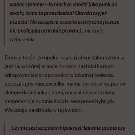
wobec systemu – to niechże chodzi jako punk do
szkoły, komu to przeszkadza? Obraża czyjeś
uczucia? Na szczęście uczucia estetyczne jeszcze
nie podlegają ochronie prawnej
„- nie kryje
wzburzenia.
Dodaje także, że upokarzającą i absurdalną sytuacją
jest ta, w której prawie dorosła nastolatka musi
zdrapywać lakier z
paznokci
w szkolnej toalecie,
podczas gdy nauczycielka, mama, dyrektorka, pani w
sklepie i koleżanka z innej, normalniejszej szkoły,
demonstruje dumnie światu swe nowe hybrydy.
Wskazuje na obłudę w tej kwestii.
„
Czy nie jest szczytem hipokryzji karanie ucznia czy