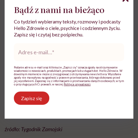
Bądź z nami na bieżąco
Do wyświetlenia tego materiału z zewnętrznego
serwisu (Instagram, Facebook, YouTube, itp.)
wymagana jest zgoda na pliki cookie.
Co tydzień wybieramy teksty, rozmowy i podcasty
Hello Zdrowie o ciele, psychice i codziennym życiu.
Zmień ustawienia
Zapisz się i czytaj bez pośpiechu.
Adres
e-
mail
*
Podanie adresu e-mail oraz kliknięcie „Zapisz się” oznacza zgodę na otrzymywanie
wiadomości o nowościach, produktach, promocjach lub usługach dot. Hello Zdrowie. W
dowolnym momencie możesz zrezygnować z otrzymywania newslettera. Wycofanie
Pamiętajmy, że najważniejszym prawem ucznia jest
zgody nie ma wpływu na zgodność z prawem przetwarzania, którego dokonano przed
jej wycofaniem. Zapoznaj się z informacjami o przetwarzaniu danych osobowych, w tym
o przysługujących Ci prawach, w naszej
Polityce prywatności
.
prawo do: godności, prywatności i nienaruszalności
nietykalności cielesnej. Kiedy jest one łamane, można
Zapisz się
interweniować u Rzecznika Praw Dziecka lub
Rzecznika Praw Obywatelskich.
źródło:
Tygodnik Zamojski