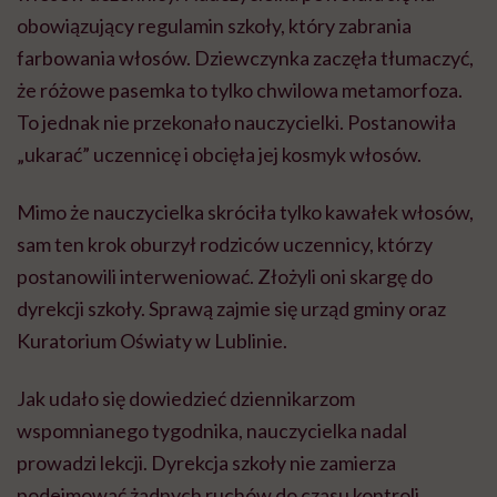
obowiązujący regulamin szkoły, który zabrania
farbowania włosów. Dziewczynka zaczęła tłumaczyć,
że różowe pasemka to tylko chwilowa metamorfoza.
To jednak nie przekonało nauczycielki. Postanowiła
„ukarać” uczennicę i obcięła jej kosmyk włosów.
Mimo że nauczycielka skróciła tylko kawałek włosów,
sam ten krok oburzył rodziców uczennicy, którzy
postanowili interweniować. Złożyli oni skargę do
dyrekcji szkoły. Sprawą zajmie się urząd gminy oraz
Kuratorium Oświaty w Lublinie.
Jak udało się dowiedzieć dziennikarzom
wspomnianego tygodnika, nauczycielka nadal
prowadzi lekcji. Dyrekcja szkoły nie zamierza
podejmować żadnych ruchów do czasu kontroli