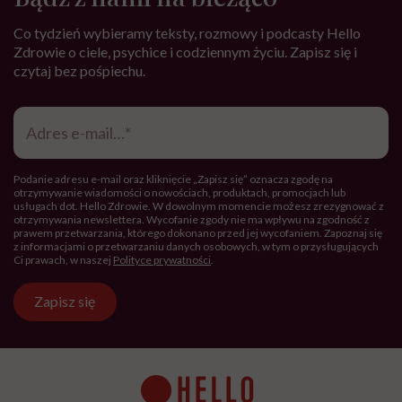
Co tydzień wybieramy teksty, rozmowy i podcasty Hello
Zdrowie o ciele, psychice i codziennym życiu. Zapisz się i
czytaj bez pośpiechu.
Adres
e-
mail
*
Podanie adresu e-mail oraz kliknięcie „Zapisz się” oznacza zgodę na
otrzymywanie wiadomości o nowościach, produktach, promocjach lub
usługach dot. Hello Zdrowie. W dowolnym momencie możesz zrezygnować z
otrzymywania newslettera. Wycofanie zgody nie ma wpływu na zgodność z
prawem przetwarzania, którego dokonano przed jej wycofaniem. Zapoznaj się
z informacjami o przetwarzaniu danych osobowych, w tym o przysługujących
Ci prawach, w naszej
Polityce prywatności
.
Zapisz się