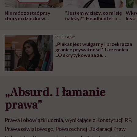
Nie móc zostać przy
"Jestem w ciąży, co mi się
Wkró
chorym dziecku w
należy?". Headhunter o
Inst
szpitalu to tortura.
zmianie pokoleniowej u
atak
"Przeszkadzać w tym
kobiet w ciąży na rynku
wars
może chyba tylko
pracy
eksp
POLECAMY
głupota i brak
„Plakat jest wulgarny i przekracza
wyobraźni"
granice prywatności”. Uczennica
LO skrytykowana za
normalizowanie menstruacji.
Skandaliczna reakcja dyrektorki
„Absurd. I łamanie
prawa”
Prawa i obowiązki ucznia, wynikające z Konstytucji RP,
Prawa oświatowego, Powszechnej Deklaracji Praw