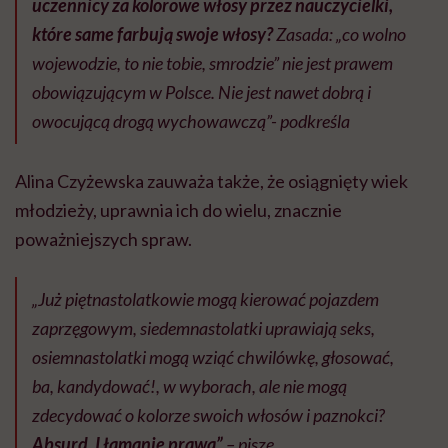
uczennicy za kolorowe włosy przez nauczycielki,
które same farbują swoje włosy?
Zasada: „co wolno
wojewodzie, to nie tobie, smrodzie” nie jest prawem
obowiązującym w Polsce. Nie jest nawet dobrą i
owocującą drogą wychowawczą”- podkreśla
Alina Czyżewska zauważa także, że osiągnięty wiek
młodzieży, uprawnia ich do wielu, znacznie
poważniejszych spraw.
„Już piętnastolatkowie mogą kierować pojazdem
zaprzęgowym, siedemnastolatki uprawiają seks,
osiemnastolatki mogą wziąć chwilówkę, głosować,
ba, kandydować!, w wyborach, ale nie mogą
zdecydować o kolorze swoich włosów i paznokci?
Absurd. I łamanie prawa”
– pisze.