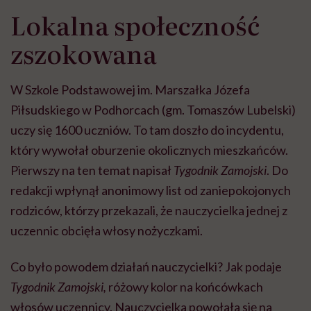
Lokalna społeczność
zszokowana
W Szkole Podstawowej im. Marszałka Józefa
Piłsudskiego w Podhorcach (gm. Tomaszów Lubelski)
uczy się 1600 uczniów. To tam doszło do incydentu,
który wywołał oburzenie okolicznych mieszkańców.
Pierwszy na ten temat napisał
Tygodnik Zamojski
. Do
redakcji wpłynął anonimowy list od zaniepokojonych
rodziców, którzy przekazali, że nauczycielka jednej z
uczennic obcięła włosy nożyczkami.
Co było powodem działań nauczycielki? Jak podaje
Tygodnik Zamojski,
różowy kolor na końcówkach
włosów uczennicy. Nauczycielka powołała się na