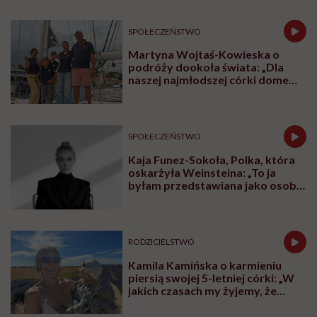
SPOŁECZEŃSTWO
Martyna Wojtaś-Kowieska o
podróży dookoła świata: „Dla
naszej najmłodszej córki domem
jest jacht. Miała dwa latka, kiedy
wypływaliśmy w rejs”
SPOŁECZEŃSTWO
Kaja Funez-Sokoła, Polka, która
oskarżyła Weinsteina: „To ja
byłam przedstawiana jako osoba,
która musi się bronić”
RODZICIELSTWO
Kamila Kamińska o karmieniu
piersią swojej 5-letniej córki: „W
jakich czasach my żyjemy, że
naturalne sprawy musimy
normalizować?”