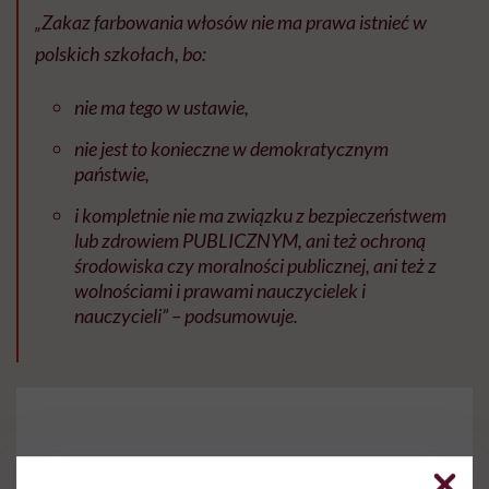
„Zakaz farbowania włosów nie ma prawa istnieć w
polskich szkołach, bo:
nie ma tego w ustawie,
nie jest to konieczne w demokratycznym
państwie,
i kompletnie nie ma związku z bezpieczeństwem
lub zdrowiem PUBLICZNYM, ani też ochroną
środowiska czy moralności publicznej, ani też z
wolnościami i prawami nauczycielek i
nauczycieli” – podsumowuje.