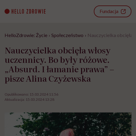
Go
to
Fundacja
content
HelloZdrowie: Życie
›
Społeczeństwo
›
Nauczycielka obcięła w
Nauczycielka obcięła włosy
uczennicy. Bo były różowe.
„Absurd. I łamanie prawa” –
pisze Alina Czyżewska
Opublikowano:
15.03.2024 11:56
Aktualizacja:
15.03.2024 13:28