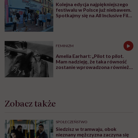
Kolejna edycja najpiękniejszego
festiwalu w Polsce już niebawem.
Spotkajmy się na All Inclusive Film
Festival w Jastarni!
FEMINIZM
Amelia Earhart: „Pilot to pilot.
Mam nadzieję, że taka równość
zostanie wprowadzona również
w innych dziedzinach”
Zobacz także
SPOŁECZEŃSTWO
Siedzisz w tramwaju, obok
nieznany mężczyzna zaczyna się