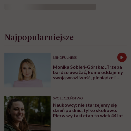
Po
każdym
rozwodzie
Najpopularniejsze
przychodzi
ulga.
Nawet
tym
MINDFULNESS
niechcianym
Monika Sobień-Górska: „Trzeba
bardzo uważać, komu oddajemy
swoją wrażliwość, pieniądze i
zaufanie”
SPOŁECZEŃSTWO
Naukowcy: nie starzejemy się
dzień po dniu, tylko skokowo.
Pierwszy taki etap to wiek 44 lat