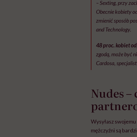
– Sexting, przy z
Obecnie kobiety o
zmienić sposób pos
and Technology.
48 proc. kobiet o
zgodą, może być ni
Cardosa, specjalis
Nudes – 
partner
Wysyłasz swojemu pa
mężczyźni są bardzi