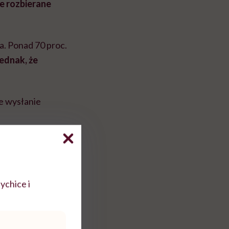
le rozbierane
. Ponad 70 proc.
jednak, że
że wysłanie
by. Sexting nie
dkrycie nieznanych
ychice i
ie i miłość do