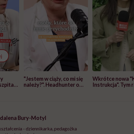
j
zy
"Jestem w ciąży, co mi się
Wkrótce nowa "
szpitalu
należy?". Headhunter o
Instrukcja". Tym 
szkadzać
zmianie pokoleniowej u
atakach paniki. Z
tylko
kobiet w ciąży na rynku
warsztat pacjen
braźni"
pracy
ekspercki
dalena Bury-Motyl
ształcenia - dziennikarka, pedagożka