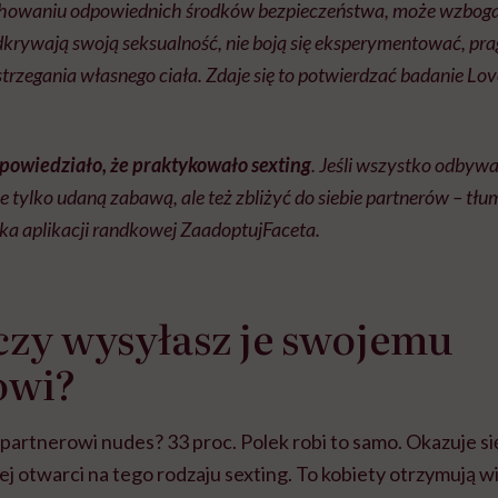
achowaniu odpowiednich środków bezpieczeństwa, może wzbogac
dkrywają swoją seksualność, nie boją się eksperymentować, pr
trzegania własnego ciała. Zdaje się to potwierdzać badanie Lov
dpowiedziało, że praktykowało sexting
. Jeśli wszystko odbywa
e tylko udaną zabawą, ale też zbliżyć do siebie partnerów – tł
tka aplikacji randkowej ZaadoptujFaceta.
czy wysyłasz je swojemu
owi?
rtnerowi nudes? 33 proc. Polek robi to samo. Okazuje się
ej otwarci na tego rodzaju sexting. To kobiety otrzymują w