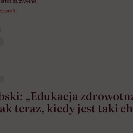
pertka ds. żywienia
z profil
:
bski: „Edukacja zdrowotna
ak teraz, kiedy jest taki 