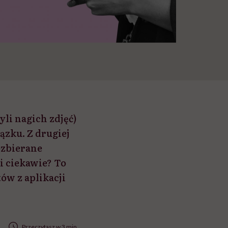
li nagich zdjęć)
ązku. Z drugiej
ozbierane
mi ciekawie? To
ów z aplikacji
Przeczytasz w 3 min