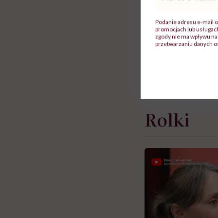
mail
*
Lubisz otrzymywać 
Podanie adresu e-mail o
promocjach lub usługa
dobrze. Podkręcani
zgody nie ma wpływu na 
przetwarzaniu danych o
swoim bezpieczeństw
Artykuł powstał w o
Rolki