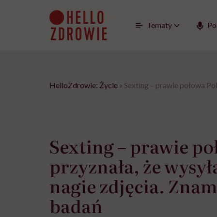
Go
to
content
Tematy
Po
HelloZdrowie: Życie
›
Sexting – prawie połowa Pol
Sexting – prawie po
przyznała, że wysył
nagie zdjęcia. Zna
badań