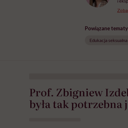
i eks
Zobac
Powiązane tematy
Edukacja seksualna
Prof. Zbigniew Izde
była tak potrzebna j