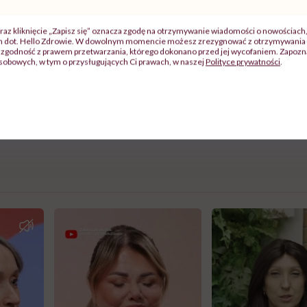
pikantne wiadomości? Wysyłasz swojemu partnerowi nagie
raz kliknięcie „Zapisz się” oznacza zgodę na otrzymywanie wiadomości o nowościach
ch dot. Hello Zdrowie. W dowolnym momencie możesz zrezygnować z otrzymywania 
e atmosfery w związku jest bardzo ważne. W tym wszystki
zgodność z prawem przetwarzania, którego dokonano przed jej wycofaniem. Zapoznaj
sobowych, w tym o przysługujących Ci prawach, w naszej
Polityce prywatności
.
ie. W internecie nic nie ginie.
parciu o materiały ZaadoptujFaceta