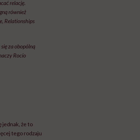
ać relację.
agną również
e, Relationships
 się za obopólną
umaczy Rocío
 jednak, że to
ięcej tego rodzaju