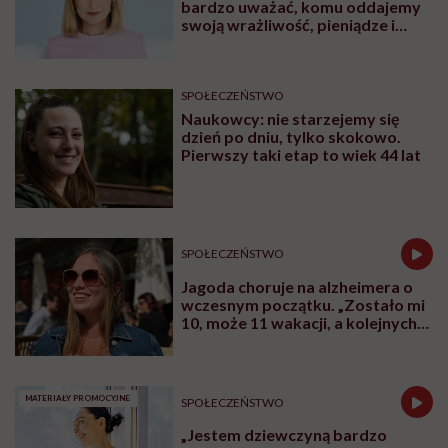
bardzo uważać, komu oddajemy
swoją wrażliwość, pieniądze i
zaufanie”
SPOŁECZEŃSTWO
Naukowcy: nie starzejemy się
dzień po dniu, tylko skokowo.
Pierwszy taki etap to wiek 44 lat
SPOŁECZEŃSTWO
Jagoda choruje na alzheimera o
wczesnym początku. „Zostało mi
10, może 11 wakacji, a kolejnych
nie będę już świadoma”
MATERIAŁY PROMOCYJNE
SPOŁECZEŃSTWO
„Jestem dziewczyną bardzo