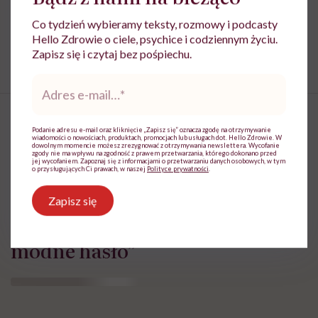
lekarskiej. Pamiętaj, że w przypadku
Co tydzień wybieramy teksty, rozmowy i podcasty
problemów ze zdrowiem należy bezwzględnie
skonsultować się z lekarzem.
Hello Zdrowie o ciele, psychice i codziennym życiu.
Zapisz się i czytaj bez pośpiechu.
Adres
e-
mail
*
Podanie adresu e-mail oraz kliknięcie „Zapisz się” oznacza zgodę na otrzymywanie
wiadomości o nowościach, produktach, promocjach lub usługach dot. Hello Zdrowie. W
dowolnym momencie możesz zrezygnować z otrzymywania newslettera. Wycofanie
„Dominacja estrogenowa”
zgody nie ma wpływu na zgodność z prawem przetwarzania, którego dokonano przed
jej wycofaniem. Zapoznaj się z informacjami o przetwarzaniu danych osobowych, w tym
o przysługujących Ci prawach, w naszej
Polityce prywatności
.
hitem mediów
społecznościowych. „Najgorsze,
Zapisz się
co można zrobić, to leczyć
modne hasło”