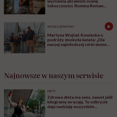
wystawia ubraniom ocenę
toksyczności. Romina Roman
tłumaczy, co plastik robi z naszą
skórą
SPOŁECZEŃSTWO
Martyna Wojtaś-Kowieska o
podróży dookoła świata: „Dla
naszej najmłodszej córki domem
jest jacht. Miała dwa latka, kiedy
wypływaliśmy w rejs”
Najnowsze w naszym serwisie
DIETY
Zdrowa dieta ma sens, nawet jeśli
kilogramy wracają. To odkrycie
daje nadzieję wszystkim
walczącym z efektem jo-jo