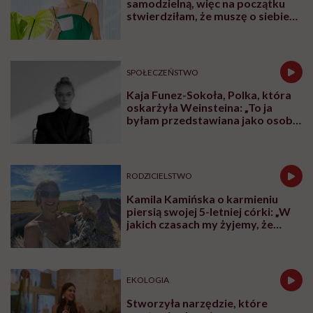
samodzielną, więc na początku
stwierdziłam, że muszę o siebie
zadbać”. Emilia Pobiedzińska o
słodko-gorzkim doświadczeniu
menopauzy
SPOŁECZEŃSTWO
Kaja Funez-Sokoła, Polka, która
oskarżyła Weinsteina: „To ja
byłam przedstawiana jako osoba,
która musi się bronić”
RODZICIELSTWO
Kamila Kamińska o karmieniu
piersią swojej 5-letniej córki: „W
jakich czasach my żyjemy, że
naturalne sprawy musimy
normalizować?”
EKOLOGIA
Stworzyła narzędzie, które