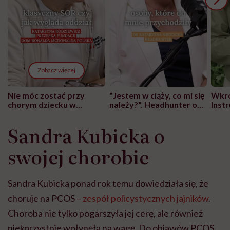
Zobacz więcej
Nie móc zostać przy
"Jestem w ciąży, co mi się
Wkró
chorym dziecku w
należy?". Headhunter o
Inst
szpitalu to tortura.
zmianie pokoleniowej u
atak
"Przeszkadzać w tym
kobiet w ciąży na rynku
wars
Sandra Kubicka o
może chyba tylko
pracy
eksp
głupota i brak
swojej chorobie
wyobraźni"
Sandra Kubicka ponad rok temu dowiedziała się, że
choruje na PCOS –
zespół policystycznych jajników
.
Choroba nie tylko pogarszyła jej cerę, ale również
niekorzystnie wpłynęła na wagę. Do objawów PCOS