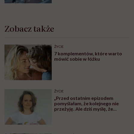
Zobacz także
ŻYCIE
7 komplementów, które warto
mówić sobie w łóżku
ŻYCIE
„Przed ostatnim epizodem
pomyślałam, że kolejnego nie
przeżyję. Ale dziś myślę, że
przeżyję, tylko wcześniej pójdę
po pomoc”. Alicja o wychodzeniu z
depresji