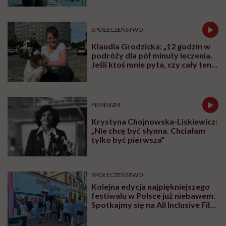
SPOŁECZEŃSTWO
Klaudia Grodzicka: „12 godzin w
podróży dla pół minuty leczenia.
Jeśli ktoś mnie pyta, czy cały ten
trud ma sens, bez wahania
odpowiadam: 'tak’”
FEMINIZM
Krystyna Chojnowska-Liskiewicz:
„Nie chcę być słynna. Chciałam
tylko być pierwsza”
SPOŁECZEŃSTWO
Kolejna edycja najpiękniejszego
festiwalu w Polsce już niebawem.
Spotkajmy się na All Inclusive Film
Festival w Jastarni!