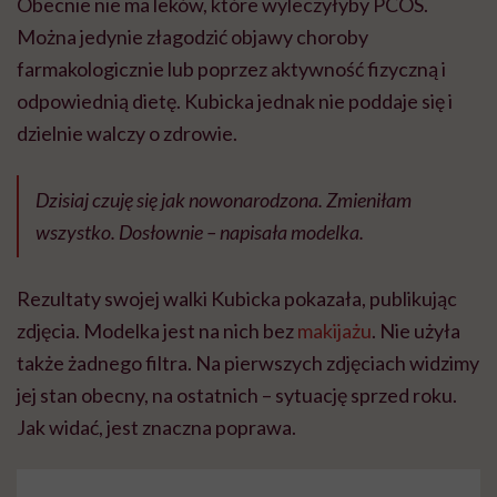
Obecnie nie ma leków, które wyleczyłyby PCOS.
Można jedynie złagodzić objawy choroby
farmakologicznie lub poprzez aktywność fizyczną i
odpowiednią dietę. Kubicka jednak nie poddaje się i
dzielnie walczy o zdrowie.
Dzisiaj czuję się jak nowonarodzona. Zmieniłam
wszystko. Dosłownie – napisała modelka.
Rezultaty swojej walki Kubicka pokazała, publikując
zdjęcia. Modelka jest na nich bez
makijażu
. Nie użyła
także żadnego filtra. Na pierwszych zdjęciach widzimy
jej stan obecny, na ostatnich – sytuację sprzed roku.
Jak widać, jest znaczna poprawa.