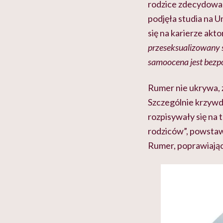
rodzice zdecydowali
podjęła studia na U
się na karierze akto
przeseksualizowany 
samoocena jest bezpo
Rumer nie ukrywa, ż
Szczególnie krzywdz
rozpisywały się na
rodziców”, powstaw
Rumer, poprawiają