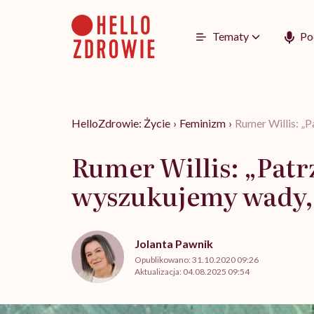
Go
to
content
Tematy
Po
HelloZdrowie: Życie
›
Feminizm
›
Rumer Willis: „P
Rumer Willis: „Patrz
wyszukujemy wady, 
Jolanta Pawnik
Opublikowano:
31.10.2020 09:26
Aktualizacja:
04.08.2025 09:54