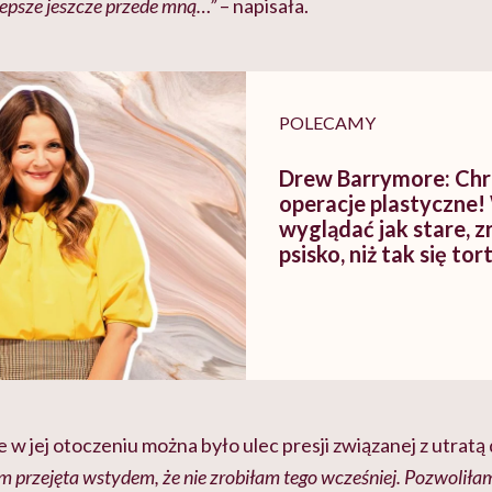
jlepsze jeszcze przede mną…”
– napisała.
POLECAMY
Drew Barrymore: Chr
operacje plastyczne
wyglądać jak stare, 
psisko, niż tak się to
 w jej otoczeniu można było ulec presji związanej z utratą
m przejęta wstydem, że nie zrobiłam tego wcześniej. Pozwoliła