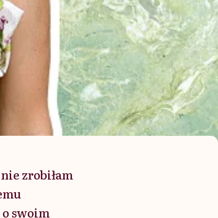
 nie zrobiłam
iemu
m o swoim