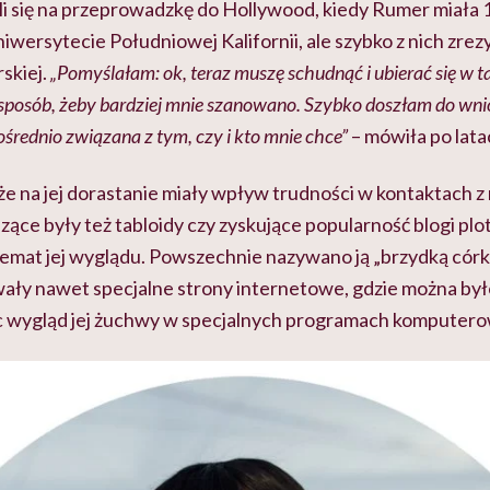
 się na przeprowadzkę do Hollywood, kiedy Rumer miała 15
niwersytecie Południowej Kalifornii, ale szybko z nich zre
rskiej.
„Pomyślałam: ok, teraz muszę schudnąć i ubierać się w t
sposób, żeby bardziej mnie szanowano. Szybko doszłam do wni
średnio związana z tym, czy i kto mnie chce”
– mówiła po lata
e na jej dorastanie miały wpływ trudności w kontaktach z
ące były też tabloidy czy zyskujące popularność blogi plot
 temat jej wyglądu. Powszechnie nazywano ją „brzydką cór
ały nawet specjalne strony internetowe, gdzie można był
c wygląd jej żuchwy w specjalnych programach komputer