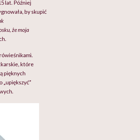
 lat. Później
zygnowała, by skupić
ak
osku, że moja
ch.
 rówieśnikami.
karskie, które
ką pięknych
o „upiększyć”
owych
.