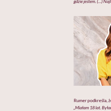
gdzie jestem. (…) Na
Rumer podkreśla, że
„Miałam 18 lat. Była