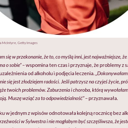
a McIntyre, Getty Images
m się w przekonanie, że to, co myślą inni, jest najważniejsze, że
ma o sobie”
– wspomina ten czas i przyznaje, że problemy z
uzależnienia od alkoholu i podjęcia leczenia.
„Dokonywałam 
e się jest złodziejem radości. Jeśli patrzysz na czyjeś życie, p
iąże twoich problemów. Zaburzenia i choroba, którą wywołałam 
moją. Muszę wziąć za to odpowiedzialność”
– przyznawała.
ku w jednym z wpisów odnotowała kolejną rocznicę bez al
rzeźwości w Sylwestra i nie mogłabym być szczęśliwsza, że jes