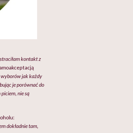
 straciłam kontakt z
 samoakceptacją
wyborów jak każdy
róbując je porównać do
piciem, nie są
koholu:
tem dokładnie tam,