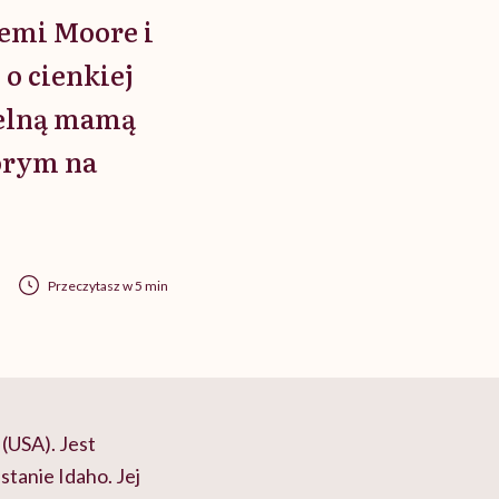
Demi Moore i
 o cienkiej
zielną mamą
horym na
Przeczytasz w 5 min
 (USA). Jest
stanie Idaho. Jej