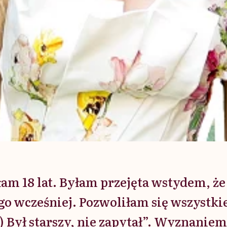
łam 18 lat. Byłam przejęta wstydem, że
go wcześniej. Pozwoliłam się wszystk
 Był starszy, nie zapytał”. Wyznanie