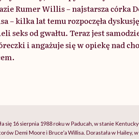
zie Rumer Willis – najstarsza córka 
sa – kilka lat temu rozpoczęła dyskusję
dzieli seks od gwałtu. Teraz jest samod
óreczki i angażuje się w opiekę nad c
cem.
ła się 16 sierpnia 1988 roku w Paducah, w stanie Kentucky
torów Demi Moore i Bruce’a Willisa. Dorastała w Hailey, w 