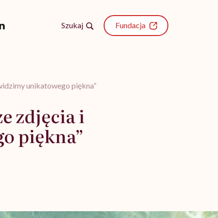
Szukaj
Fundacja
e widzimy unikatowego piękna”
e zdjęcia i
go piękna”