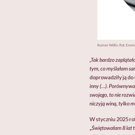
Rumer Willis /fot. Emm
„Tak bardzo zaplątała
tym, co myślałam sa
doprowadziły ją do 
inny (…). Porównywani
swojego, to nie rozw
niczyją winą, tylko 
W styczniu 2025 ro
„
Świętowałam 8 lat t