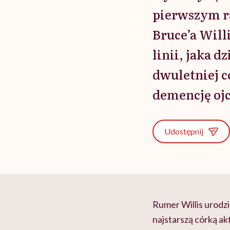
pierwszym ra
Bruce’a Willi
linii, jaka 
dwuletniej c
demencję oj
Udostępnij
Rumer Willis urodzi
najstarszą córką ak