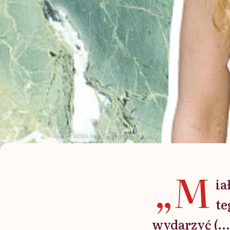
Rumer Willis /fot. Getty Images, Canva
„M
ia
te
wydarzyć (…)