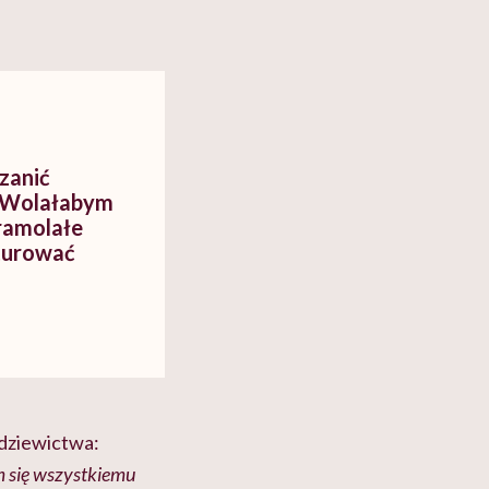
zanić
! Wolałabym
zramolałe
rturować
 dziewictwa:
m się wszystkiemu