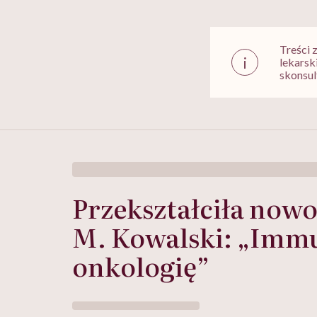
Treści 
i
lekarsk
skonsul
Przekształciła nowo
M. Kowalski: „Immu
onkologię”