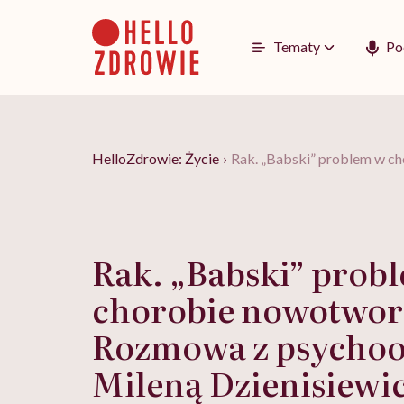
Go
to
content
Tematy
Po
HelloZdrowie: Życie
›
Rak. „Babski” problem w c
Rak. „Babski” prob
chorobie nowotwor
Rozmowa z psycho
Mileną Dzienisiewi