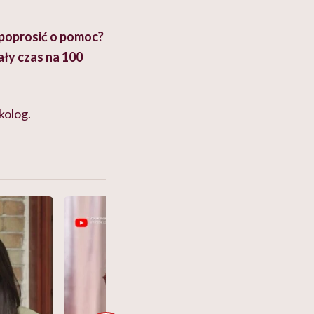
 poprosić o pomoc?
ały czas na 100
kolog.