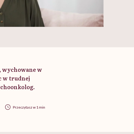
ty, wychowane w
c w trudnej
sychoonkolog.
Przeczytasz w 1 min