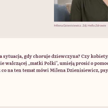
Milena Dzienisiewicz. Zdj: Hello Zdrowie
a sytuacja, gdy choruje dziewczyna? Czy kobie
ie walczącej „matki Polki”, umieją prosić o pomo
z co na ten temat mówi Milena Dzienisiewicz, p