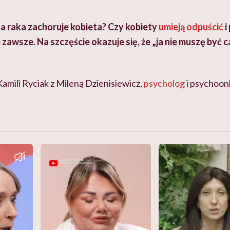
 na raka zachoruje kobieta? Czy kobiety
umieją odpuścić
i
e zawsze. Na szczęście okazuje się, że „j
a nie muszę być c
amili Ryciak z Mileną Dzienisiewicz,
psycholog
i psychoon