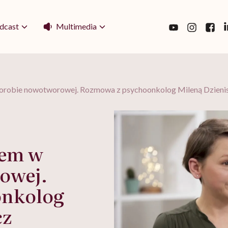
Multimedia
dcast
horobie nowotworowej. Rozmowa z psychoonkolog Mileną Dzieni
lem w
owej.
onkolog
cz