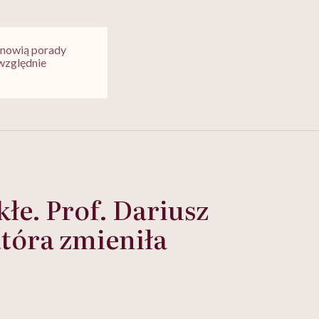
tanowią porady
względnie
łe. Prof. Dariusz
tóra zmieniła