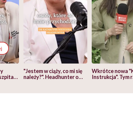
j
zy
"Jestem w ciąży, co mi się
Wkrótce nowa "
szpitalu
należy?". Headhunter o
Instrukcja". Tym 
szkadzać
zmianie pokoleniowej u
atakach paniki. Z
tylko
kobiet w ciąży na rynku
warsztat pacjen
braźni"
pracy
ekspercki