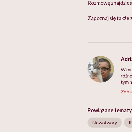
Rozmowę znajdzies
Zapoznaj się także 
Adri
W med
różne
tym n
Zobac
Powiązane tematy
Nowotwory
R