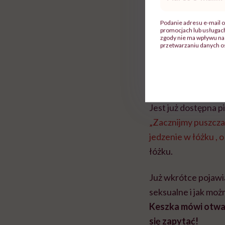
mail
*
Podanie adresu e-mail o
promocjach lub usługa
Obejrzyj
zgody nie ma wpływu na 
przetwarzaniu danych o
Zobacz rozmowę n
dlaczego warto go 
Jest już dostępna 
„Zacznijmy puszczać
jedzenie w łóżku ,
o
łóżku.
Już wkrótce pojawią 
seksualne i jak moż
Keszka
mówi otwar
się zapytać!