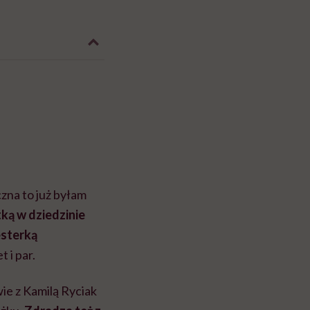
zna to już byłam
ką w dziedzinie
esterką
t i par.
ie z Kamilą Ryciak