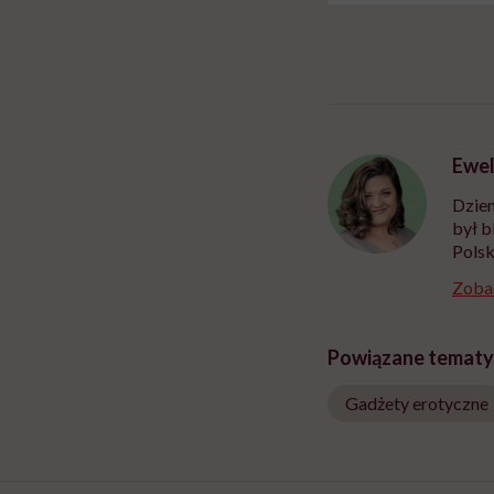
Ewel
Dzien
był b
Polsk
Zobac
Powiązane tematy
Gadżety erotyczne