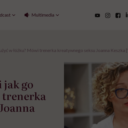
Multimedia
dcast
k go użyć w łóżku? Mówi trenerka kreatywnego seksu Joanna Keszk
i jak go
 trenerka
 Joanna