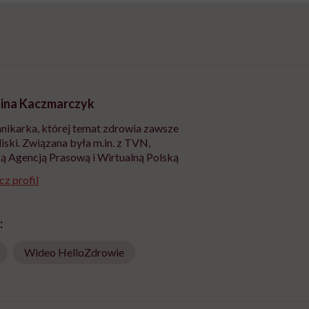
ina Kaczmarczyk
nikarka, której temat zdrowia zawsze
liski. Związana była m.in. z TVN,
ą Agencją Prasową i Wirtualną Polską
z profil
:
Wideo HelloZdrowie