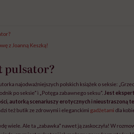
ator?
owę z Joanną Keszką!
t pulsator?
torka najodważniejszych polskich książek o seksie: „Grzec
odnik po seksie” i „Potęga zabawnego seksu”.
Jest ekspert
ści, autorką scenariuszy erotycznych i nieustraszoną t
zi też butik ze zdrowymi i eleganckimi
gadżetami
dla kobie
dę wiele. Ale ta „zabawka” nawet ją zaskoczyła! W rozmow