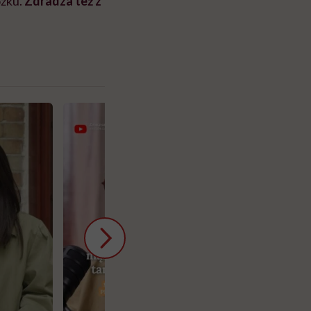
óżku.
Zdradza też z