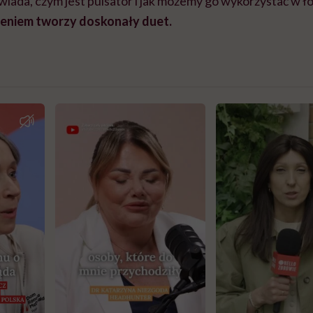
iada, czym jest pulsator i jak możemy go wykorzystać w ł
zeniem tworzy doskonały duet.