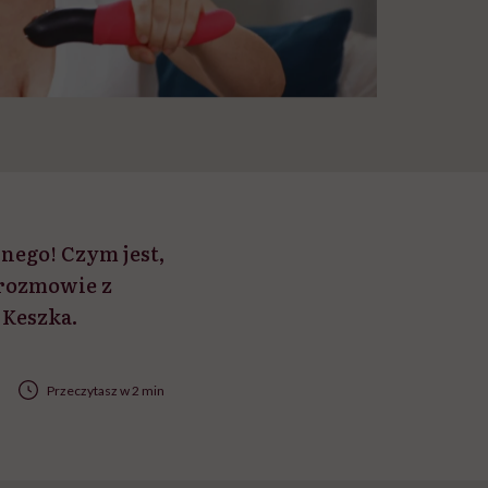
nnego! Czym jest,
 rozmowie z
 Keszka.
Przeczytasz w 2 min