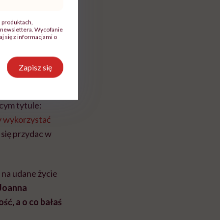
, produktach,
newslettera. Wycofanie
ą!
 się z informacjami o
ekonasz się,
Zapisz się
„zabawki”.
cym tytule:
 wykorzystać
 się przydac w
s na udane życie
Joanna
ść, a o co bałaś