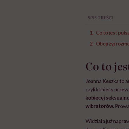
SPIS TREŚCI
Co to jest puls
Obejrzyj rozm
Co to jes
Joanna Keszka to au
czyli kobiecy przew
kobiecej seksualno
wibratorów.
Prowad
Widziała już napraw