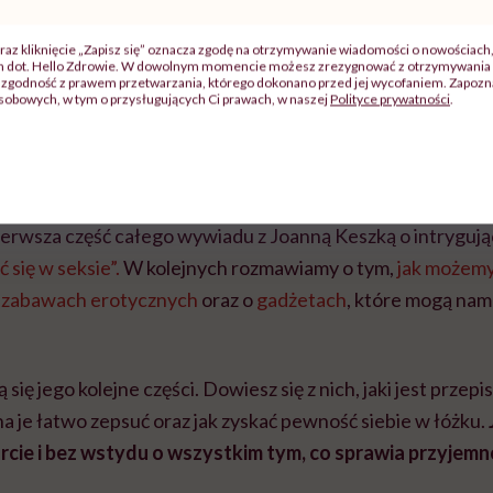
raz kliknięcie „Zapisz się” oznacza zgodę na otrzymywanie wiadomości o nowościach
ch dot. Hello Zdrowie. W dowolnym momencie możesz zrezygnować z otrzymywania 
 rozmowę z Joanną Keszk
zgodność z prawem przetwarzania, którego dokonano przed jej wycofaniem. Zapoznaj
sobowych, w tym o przysługujących Ci prawach, w naszej
Polityce prywatności
.
a temat pulsatora na naszym
kanale na YouTubie
. A prz
wypróbować i skąd wielki sentyment Joanny Keszki do tej 
pierwsza część całego wywiadu z Joanną Keszką o intrygują
 się w seksie”.
W kolejnych rozmawiamy o tym,
jak możemy
 zabawach erotycznych
oraz o
gadżetach
, które mogą nam
się jego kolejne części. Dowiesz się z nich, jaki jest przepi
na je łatwo zepsuć oraz jak zyskać pewność siebie w łóżku.
cie i bez wstydu o wszystkim tym, co sprawia przyjemno