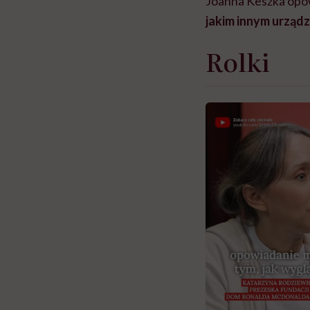
Joanna Keszka opow
jakim innym urząd
Rolki