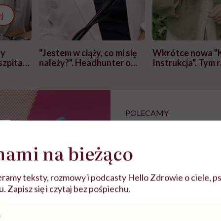
j
zy
"Jestem w ciąży, co mi się
Wkrótce nowa "
szpitalu
należy?". Headhunter o
Instrukcja". Tym 
szkadzać
zmianie pokoleniowej u
atakach paniki. Z
tylko
kobiet w ciąży na rynku
warsztat pacjen
braźni"
pracy
ekspercki
POLECAMY
Joanna Keszka: Wibra
nami na bieżąco
gadżet, który zawsze
stronie kobiet!
ramy teksty, rozmowy i podcasty Hello Zdrowie o ciele, ps
 Zapisz się i czytaj bez pośpiechu.