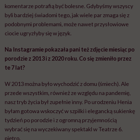
komentarze potrafią być bolesne. Gdybyśmy wszyscy
byli bardziej świadomi tego, jak wiele par zmaga się z
podobnymi problemami, może nawet przysłowiowe
ciocie ugryzłyby się w język.
Na Instagramie pokazała pani też zdjęcie miesiąc po
porodzie z 2013 i z 2020 roku. Co się zmieniło przez
te 7 lat?
W 2013 można było wychodzić z domu (śmiech). Ale
przede wszystkim, również ze względu na pandemię,
nasz tryb życia był zupełnie inny. Po urodzeniu Henia
byłam gotowa wskoczyć w szpilki i elegancką sukienkę
tydzień po porodzie i z ogromną przyjemnością
wybrać się na wyczekiwany spektakl w Teatrze 6.
piętro.