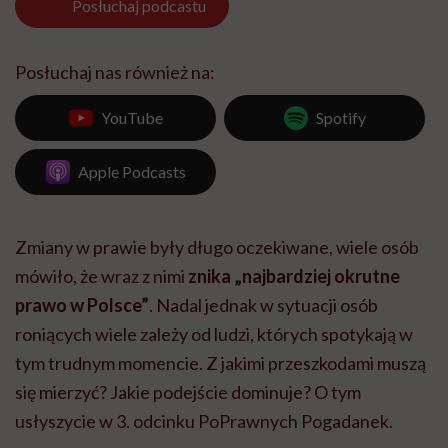
Posłuchaj
podcastu
Posłuchaj nas również na:
YouTube
Spotify
Apple Podcasts
Zmiany w prawie były długo oczekiwane, wiele osób
mówiło, że wraz z nimi
znika „najbardziej okrutne
prawo w Polsce”
. Nadal jednak w sytuacji osób
roniących wiele zależy od ludzi, których spotykają w
tym trudnym momencie. Z jakimi przeszkodami muszą
się mierzyć? Jakie podejście dominuje? O tym
usłyszycie w 3. odcinku PoPrawnych Pogadanek.