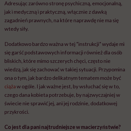
Adresując zarówno stronę psychiczną, emocjonalną,
jak i medyczną i praktyczną, włącznie z dawką
zagadnień prawnych, na które naprawdę nie ma się
wtedy siły.
Dodatkowo bardzo ważna w tej “instrukcji” wydaje mi
się garść podstawowych informacji również dla osób
bliskich, które mimo szczerych chęci, często nie
wiedzą, jak się zachować w takiej sytuacji. Przypomina
ona o tym, jak bardzo delikatnym tematem może być
ciąża
w ogóle. I jak ważne jest, by wsłuchać się w to,
czego dana kobieta potrzebuje, by najzwyczajniej w
świecie nie sprawić jej, ani jej rodzinie, dodatkowej
przykrości.
Co jest dla pani najtrudniejsze w macierzyństwie?