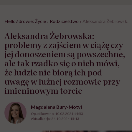
HelloZdrowie: Życie
›
Rodzicielstwo
›
Aleksandra Żebrowska: p
Aleksandra Żebrowska:
problemy z zajściem w ciążę czy
jej donoszeniem są powszechne,
ale tak rzadko się o nich mówi,
że ludzie nie biorą ich pod
uwagę w luźnej rozmowie przy
imieninowym torcie
Magdalena Bury-Motyl
Opublikowano:
10.02.2021 14:53
Aktualizacja:
24.10.2024 15:13