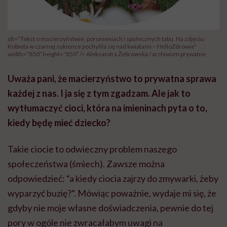
alt=”Tekst o macierzyństwie, poronieniach i społecznych tabu. Na zdjęciu:
Kobieta w czarnej sukience pochyliła się nad kwiatami – HelloZdrowie”
width=”850″ height=”850″ /> Aleksandra Żebrowska / archiwum prywatne
Uważa pani, że macierzyństwo to prywatna sprawa
każdej z nas. I ja się z tym zgadzam. Ale jak to
wytłumaczyć cioci, która na imieninach pyta o to,
kiedy będę mieć dziecko?
Takie ciocie to odwieczny problem naszego
społeczeństwa (śmiech). Zawsze można
odpowiedzieć: “a kiedy ciocia zajrzy do zmywarki, żeby
wyparzyć buzię?”. Mówiąc poważnie, wydaje mi się, że
gdyby nie moje własne doświadczenia, pewnie do tej
pory w ogóle nie zwracałabym uwagi na