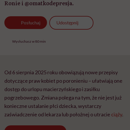
Ronie i @omatkodepresja.
Udostępnij
Posłuchaj
Wysłuchasz w 80 min
Od 6 sierpnia 2025 roku obowiązują nowe przepisy
dotyczące praw kobiet po poronieniu – ułatwiają one
dostęp do urlopu macierzyńskiego i zasiłku
pogrzebowego. Zmiana polega na tym, że nie jest już
konieczne ustalanie płci dziecka, wystarczy
zaświadczenie od lekarza lub położnej o utracie
ciąży
.