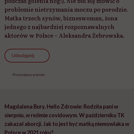
podczas golenia nóg!). Nie boi się mówić o
problemie nietrzymania moczu po porodzie.
Matka trzech synów, bizneswoman, żona
jednego z najbardziej rozpoznawalnych
aktorów w Polsce – Aleksandra Żebrowska.
Udostępnij
Przeczytasz w 6 min
Magdalena Bury, Hello Zdrowie: Rodziła pani w
sierpniu, w reżimie covidowym. W październiku TK
zakazał aborcji. Jak to jest być matką niemowlaka w
Polsce w 2021 roku?