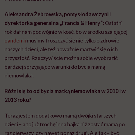
Aleksandra Żebrowska, pomysłodawczyni i
dyrektorka generalna „Francis & Henry”:
Ostatni
rok dał nam podwójnie w kość, bo w środku szalejącej
pandemii
musimy troszczyć się nie tylko o zdrowie
naszych dzieci, ale też poważnie martwić się o ich
przyszłość. Rzeczywiście można sobie wyobrazić
bardziej sprzyjające warunki do bycia mamą
niemowlaka.
Różni się to od bycia matką niemowlaka w 2010 i w
2013 roku?
Teraz jestem dodatkowo mamą dwójki starszych
dzieci – a to już trochę inna bajka niż zostać mamą po
raz pierwszy, czy nawet po raz drugi. Ale tak – być