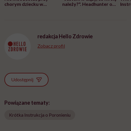
chorym dziecku w
należy?". Headhunter o
Inst
szpitalu to tortura.
zmianie pokoleniowej u
atak
"Przeszkadzać w tym
kobiet w ciąży na rynku
wars
może chyba tylko
pracy
eksp
głupota i brak
wyobraźni"
redakcja Hello Zdrowie
Zobacz profil
Udostępnij
Powiązane tematy:
Krótka Instrukcja o Poronieniu