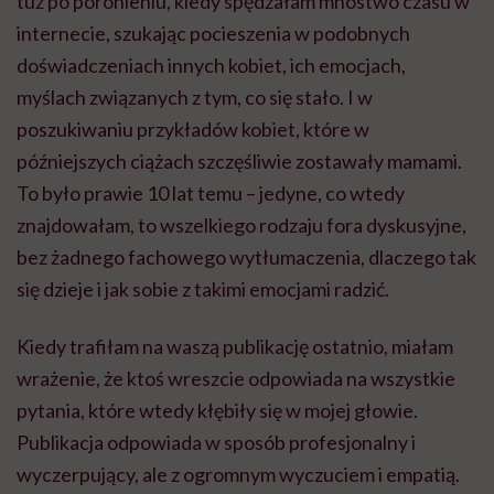
tuż po poronieniu, kiedy spędzałam mnóstwo czasu w
internecie, szukając pocieszenia w podobnych
doświadczeniach innych kobiet, ich emocjach,
myślach związanych z tym, co się stało. I w
poszukiwaniu przykładów kobiet, które w
późniejszych ciążach szczęśliwie zostawały mamami.
To było prawie 10 lat temu – jedyne, co wtedy
znajdowałam, to wszelkiego rodzaju fora dyskusyjne,
bez żadnego fachowego wytłumaczenia, dlaczego tak
się dzieje i jak sobie z takimi emocjami radzić.
Kiedy trafiłam na waszą publikację ostatnio, miałam
wrażenie, że ktoś wreszcie odpowiada na wszystkie
pytania, które wtedy kłębiły się w mojej głowie.
Publikacja odpowiada w sposób profesjonalny i
wyczerpujący, ale z ogromnym wyczuciem i empatią.