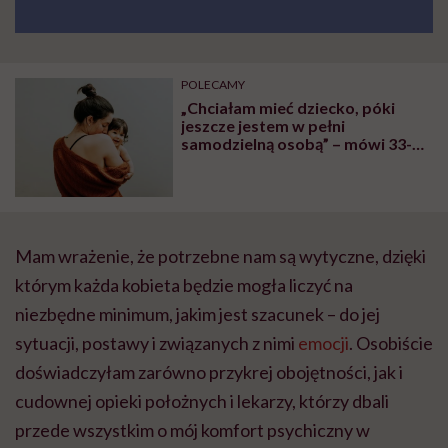
POLECAMY
„Chciałam mieć dziecko, póki
jeszcze jestem w pełni
samodzielną osobą” – mówi 33-
latka. Stwardnienie rozsiane nie
jest przeciwwskazaniem do
zajścia w ciążę
Mam wrażenie, że potrzebne nam są wytyczne, dzięki
którym każda kobieta będzie mogła liczyć na
niezbędne minimum, jakim jest szacunek – do jej
sytuacji, postawy i związanych z nimi
emocji
. Osobiście
doświadczyłam zarówno przykrej obojętności, jak i
cudownej opieki położnych i lekarzy, którzy dbali
przede wszystkim o mój komfort psychiczny w