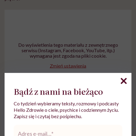
Do wyświetlenia tego materiału z zewnętrznego
serwisu (Instagram, Facebook, YouTube, itp.)
wymagana jest zgoda na pliki cookie.
Zmień ustawienia
Bądź z nami na bieżąco
Co tydzień wybieramy teksty, rozmowy i podcasty
Hello Zdrowie o ciele, psychice i codziennym życiu.
Po porodzie Felka do tej pory chodzę głównie w
Zapisz się i czytaj bez pośpiechu.
koszulach i spodniach dresowych, na samą myśl o
Adres
eleganckiej sukience robi mi się słabo. Nie
e-