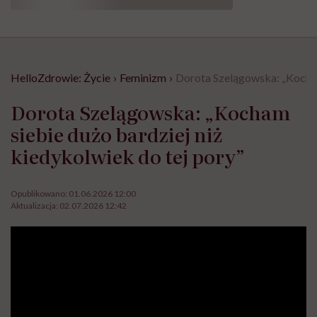
HelloZdrowie: Życie
›
Feminizm
›
Dorota Szelągowska: „Kocham 
Dorota Szelągowska: „Kocham
siebie dużo bardziej niż
kiedykolwiek do tej pory”
Opublikowano:
01.06.2026 12:00
Aktualizacja:
02.07.2026 12:42