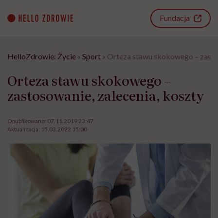
Go
to
Fundacja
content
HelloZdrowie: Życie
›
Sport
›
Orteza stawu skokowego – zastos
Orteza stawu skokowego –
zastosowanie, zalecenia, koszty
Opublikowano:
07.11.2019 23:47
Aktualizacja:
15.03.2022 15:00