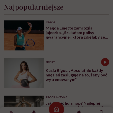
Najpopularniejsze
PRACA
Magda Linette zamroziła
jajeczka. „Szukałam polisy
gwarancyjnej, która zdjęłaby ze
mnie presję tykającego czasu”
SPORT
Kasia Bigos: „Absolutnie każdy
mięsień zasługuje na to, żeby być
wytrenowanym”
PROFILAKTYKA
Jak kręcić hula hop? Najlepiej
wcale! Ostrzega fizjoterapeutka
Strona główna
Gosia Włodarczyk