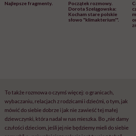
Najlepsze fragmenty.
Początek rozmowy.
C
Dorota Szelągowska:
c
Kocham stare polskie
m
słowo "klimakterium'".
o
z
To także rozmowa o czymś więcej: o granicach,
wybaczaniu, relacjach z rodzicami i dziećmi, o tym, jak
mówić do siebie dobrze i jak nie zawieść tej małej
dziewczynki, która nadal w nas mieszka. Bo „nie damy
czułości dzieciom, jeśli jej nie będziemy mieli do siebie