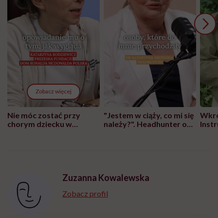
Zobacz więcej
Nie móc zostać przy
"Jestem w ciąży, co mi się
Wkró
chorym dziecku w
należy?". Headhunter o
Inst
szpitalu to tortura.
zmianie pokoleniowej u
atak
"Przeszkadzać w tym
kobiet w ciąży na rynku
wars
może chyba tylko
pracy
eksp
głupota i brak
wyobraźni"
Zuzanna Kowalewska
Zobacz profil