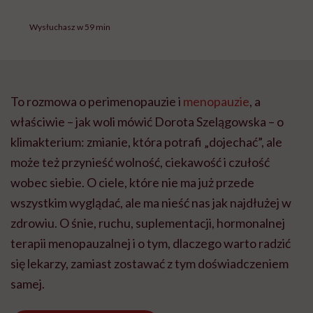
Wysłuchasz w 59 min
To rozmowa o perimenopauzie i
menopauzie
, a
właściwie – jak woli mówić Dorota Szelągowska – o
klimakterium: zmianie, która potrafi „dojechać”, ale
może też przynieść wolność, ciekawość i czułość
wobec siebie. O ciele, które nie ma już przede
wszystkim wyglądać, ale ma nieść nas jak najdłużej w
zdrowiu. O śnie, ruchu, suplementacji, hormonalnej
terapii menopauzalnej i o tym, dlaczego warto radzić
się lekarzy, zamiast zostawać z tym doświadczeniem
samej.