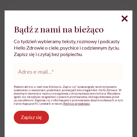
Udostępnij
Bądź z nami na bieżąco
Co tydzień wybieramy teksty, rozmowy i podcasty
Powiązane tematy:
Hello Zdrowie o ciele, psychice i codziennym życiu.
Zapisz się i czytaj bez pośpiechu.
kontuzje
Ortopedia
Rehabilitacja
Adres
Stawy
Urazy kończyn
e-
mail
*
Podanie adresu e-mail oraz kliknięcie „Zapisz się” oznacza zgodę na otrzymywanie
wiadomości o nowościach, produktach, promocjach lub usługach dot. Hello Zdrowie. W
dowolnym momencie możesz zrezygnować z otrzymywania newslettera. Wycofanie
zgody nie ma wpływu na zgodność z prawem przetwarzania, którego dokonano przed
Treści zawarte w serwisie mają wyłącznie
jej wycofaniem. Zapoznaj się z informacjami o przetwarzaniu danych osobowych, w tym
i
o przysługujących Ci prawach, w naszej
Polityce prywatności
.
charakter informacyjny i nie stanowią porady
lekarskiej. Pamiętaj, że w przypadku
Zapisz się
problemów ze zdrowiem należy bezwzględnie
skonsultować się z lekarzem.