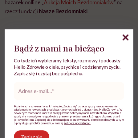
bazarek onlline „
Aukcja Moich Bezdomniaków
” na
rzecz fundacji
Nasze Bezdomniaki
.
Punkt dobroczynny we
Bądź z nami na bieżąco
Wrocławiu
Co tydzień wybieramy teksty, rozmowy i podcasty
Hello Zdrowie o ciele, psychice i codziennym życiu.
W tym roku również nietrafione prezenty można
Zapisz się i czytaj bez pośpiechu.
oddać w punkcie dobroczynnym
Towarzystwa
Adres
Pomocy Św. Brata Alberta
we Wrocławiu lub na ich
e-
stronie
Pomagacz.org.
Zebrane środki ze sprzedaży
mail
*
od lat przeznaczane są dla najuboższych a szczególnie
Podanie adresu e-mail oraz kliknięcie „Zapisz się” oznacza zgodę na otrzymywanie
wiadomości o nowościach, produktach, promocjach lub usługach dot. Hello Zdrowie. W
podopiecznych w schroniskach i noclegowniach.
dowolnym momencie możesz zrezygnować z otrzymywania newslettera. Wycofanie
zgody nie ma wpływu na zgodność z prawem przetwarzania, którego dokonano przed
jej wycofaniem. Zapoznaj się z informacjami o przetwarzaniu danych osobowych, w tym
o przysługujących Ci prawach, w naszej
Polityce prywatności
.
Zapisz się