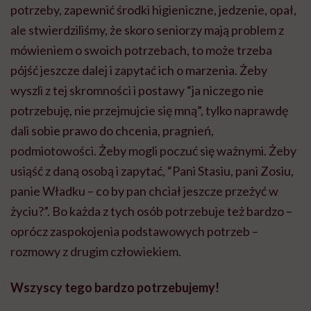
potrzeby, zapewnić środki higieniczne, jedzenie, opał,
ale stwierdziliśmy, że skoro seniorzy mają problem z
mówieniem o swoich potrzebach, to może trzeba
pójść jeszcze dalej i zapytać ich o marzenia. Żeby
wyszli z tej skromności i postawy “ja niczego nie
potrzebuję, nie przejmujcie się mną”, tylko naprawdę
dali sobie prawo do chcenia, pragnień,
podmiotowości. Żeby mogli poczuć się ważnymi. Żeby
usiąść z daną osobą i zapytać, “Pani Stasiu, pani Zosiu,
panie Władku – co by pan chciał jeszcze przeżyć w
życiu?”. Bo każda z tych osób potrzebuje też bardzo –
oprócz zaspokojenia podstawowych potrzeb –
rozmowy z drugim człowiekiem.
Wszyscy tego bardzo potrzebujemy!