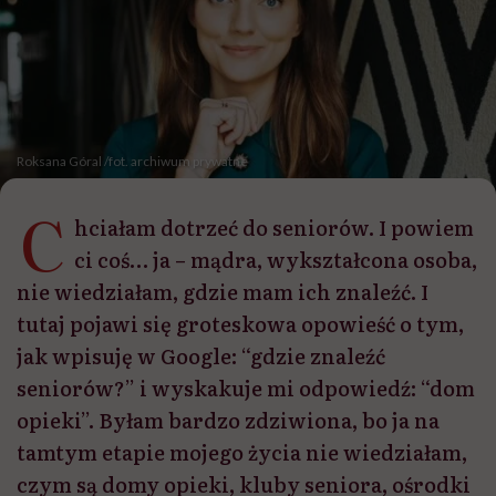
Roksana Góral /fot. archiwum prywatne
C
hciałam dotrzeć do seniorów. I powiem
ci coś… ja – mądra, wykształcona osoba,
nie wiedziałam, gdzie mam ich znaleźć. I
tutaj pojawi się groteskowa opowieść o tym,
jak wpisuję w Google: “gdzie znaleźć
seniorów?” i wyskakuje mi odpowiedź: “dom
opieki”. Byłam bardzo zdziwiona, bo ja na
tamtym etapie mojego życia nie wiedziałam,
czym są domy opieki, kluby seniora, ośrodki