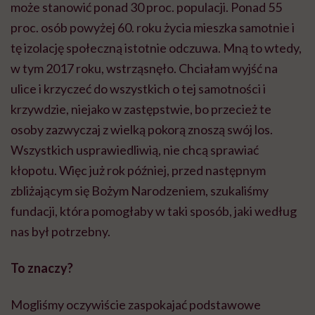
może stanowić ponad 30 proc. populacji. Ponad 55
proc. osób powyżej 60. roku życia mieszka samotnie i
tę izolację społeczną istotnie odczuwa. Mną to wtedy,
w tym 2017 roku, wstrząsnęło. Chciałam wyjść na
ulice i krzyczeć do wszystkich o tej samotności i
krzywdzie, niejako w zastępstwie, bo przecież te
osoby zazwyczaj z wielką pokorą znoszą swój los.
Wszystkich usprawiedliwią, nie chcą sprawiać
kłopotu. Więc już rok później, przed następnym
zbliżającym się Bożym Narodzeniem, szukaliśmy
fundacji, która pomogłaby w taki sposób, jaki według
nas był potrzebny.
To znaczy?
Mogliśmy oczywiście zaspokajać podstawowe