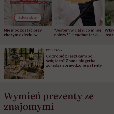
Zobacz więcej
Nie móc zostać przy
"Jestem w ciąży, co mi się
Wkró
chorym dziecku w
należy?". Headhunter o
Inst
szpitalu to tortura.
zmianie pokoleniowej u
atak
"Przeszkadzać w tym
kobiet w ciąży na rynku
wars
może chyba tylko
pracy
eksp
POLECAMY
głupota i brak
Co zrobić z resztkami po
wyobraźni"
świętach? Znana blogerka
zdradza sprawdzone patenty
Wymień prezenty ze
znajomymi