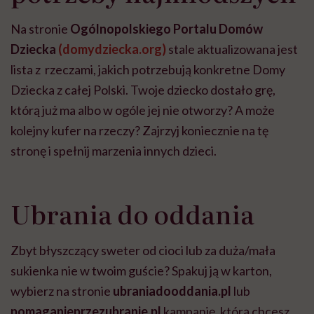
Na stronie
Ogólnopolskiego Portalu Domów
Dziecka
(domydziecka.org)
stale aktualizowana jest
lista z rzeczami, jakich potrzebują konkretne Domy
Dziecka z całej Polski. Twoje dziecko dostało grę,
którą już ma albo w ogóle jej nie otworzy? A może
kolejny kufer na rzeczy? Zajrzyj koniecznie na tę
stronę i spełnij marzenia innych dzieci.
Ubrania do oddania
Zbyt błyszczący sweter od cioci lub za duża/mała
sukienka nie w twoim guście? Spakuj ją w karton,
wybierz na stronie
ubraniadooddania.pl
lub
pomaganieprzezubranie.pl
kampanię, którą chcesz