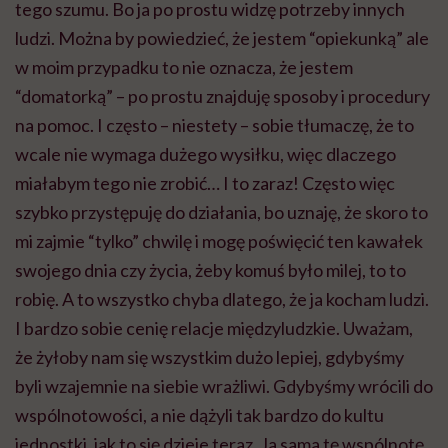
tego szumu. Bo ja po prostu widzę potrzeby innych
ludzi. Można by powiedzieć, że jestem “opiekunką” ale
w moim przypadku to nie oznacza, że jestem
“domatorką” – po prostu znajduję sposoby i procedury
na pomoc. I często – niestety – sobie tłumaczę, że to
wcale nie wymaga dużego wysiłku, więc dlaczego
miałabym tego nie zrobić… I to zaraz! Często więc
szybko przystępuję do działania, bo uznaję, że skoro to
mi zajmie “tylko” chwilę i mogę poświęcić ten kawałek
swojego dnia czy życia, żeby komuś było milej, to to
robię. A to wszystko chyba dlatego, że ja kocham ludzi.
I bardzo sobie cenię relacje międzyludzkie. Uważam,
że żyłoby nam się wszystkim dużo lepiej, gdybyśmy
byli wzajemnie na siebie wrażliwi. Gdybyśmy wrócili do
wspólnotowości, a nie dążyli tak bardzo do kultu
jednostki, jak to się dzieje teraz. Ja sama tę wspólnotę