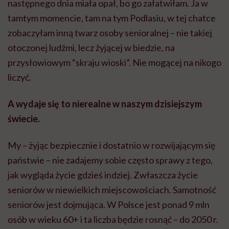
następnego dnia miała opał, bo go załatwiłam. Ja w
tamtym momencie, tam na tym Podlasiu, w tej chatce
zobaczyłam inną twarz osoby senioralnej – nie takiej
otoczonej ludźmi, lecz żyjącej w biedzie, na
przysłowiowym “skraju wioski”. Nie mogącej na nikogo
liczyć.
A wydaje się to nierealne w naszym dzisiejszym
świecie.
My – żyjąc bezpiecznie i dostatnio w rozwijającym się
państwie – nie zadajemy sobie często sprawy z tego,
jak wygląda życie gdzieś indziej. Zwłaszcza życie
seniorów w niewielkich miejscowościach. Samotność
seniorów jest dojmująca. W Polsce jest ponad 9 mln
osób w wieku 60+ i ta liczba będzie rosnąć – do 2050 r.