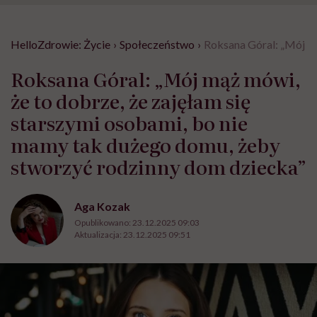
HelloZdrowie: Życie
›
Społeczeństwo
›
Roksana Góral: „Mój mą
Roksana Góral: „Mój mąż mówi,
że to dobrze, że zajęłam się
starszymi osobami, bo nie
mamy tak dużego domu, żeby
stworzyć rodzinny dom dziecka”
Aga Kozak
Opublikowano:
23.12.2025 09:03
Aktualizacja:
23.12.2025 09:51