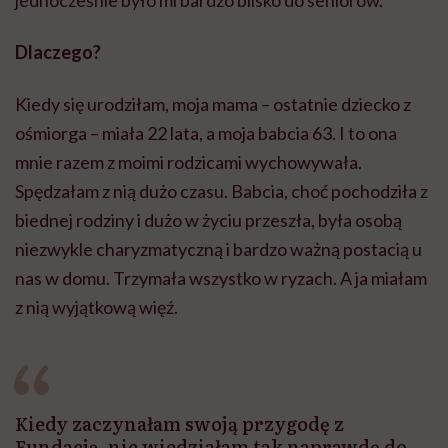
jednocześnie było mi bardzo blisko do seniorów.
Dlaczego?
Kiedy się urodziłam, moja mama – ostatnie dziecko z
ośmiorga – miała 22 lata, a moja babcia 63. I to ona
mnie razem z moimi rodzicami wychowywała.
Spędzałam z nią dużo czasu. Babcia, choć pochodziła z
biednej rodziny i dużo w życiu przeszła, była osobą
niezwykle charyzmatyczną i bardzo ważną postacią u
nas w domu. Trzymała wszystko w ryzach. A ja miałam
z nią wyjątkową więź.
Kiedy zaczynałam swoją przygodę z
Fundacją, nie wiedziałam tak naprawdę do