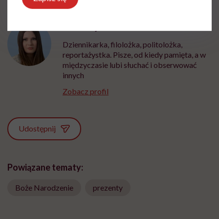
Ewa Wojciechowska
Dziennikarka, filolożka, politolożka,
reportażystka. Pisze, od kiedy pamięta, a w
międzyczasie lubi słuchać i obserwować
innych
Zobacz profil
Udostępnij
Powiązane tematy:
Boże Narodzenie
prezenty