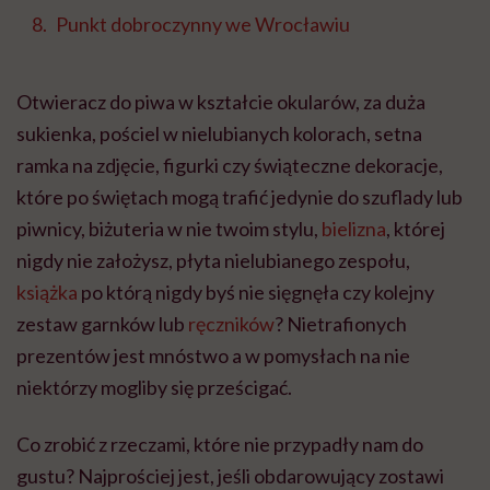
Punkt dobroczynny we Wrocławiu
Otwieracz do piwa w kształcie okularów, za duża
sukienka, pościel w nielubianych kolorach, setna
ramka na zdjęcie, figurki czy świąteczne dekoracje,
które po świętach mogą trafić jedynie do szuflady lub
piwnicy, biżuteria w nie twoim stylu,
bielizna
, której
nigdy nie założysz, płyta nielubianego zespołu,
książka
po którą nigdy byś nie sięgnęła czy kolejny
zestaw garnków lub
ręczników
? Nietrafionych
prezentów jest mnóstwo a w pomysłach na nie
niektórzy mogliby się prześcigać.
Co zrobić z rzeczami, które nie przypadły nam do
gustu? Najprościej jest, jeśli obdarowujący zostawi