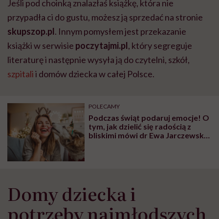
Jeśli pod choinką znalazłaś książkę, która nie
przypadła ci do gustu, możesz ją sprzedać na stronie
skupszop.pl
. Innym pomysłem jest przekazanie
książki w serwisie
poczytajmi.pl
, który segreguje
literaturę i następnie wysyła ją do czytelni, szkół,
szpitali
i domów dziecka w całej Polsce.
POLECAMY
Podczas świąt podaruj emocje! O
tym, jak dzielić się radością z
bliskimi mówi dr Ewa Jarczewska-
Gerc, psycholożka z
Uniwersytetu SWPS
Domy dziecka i
potrzeby najmłodszych