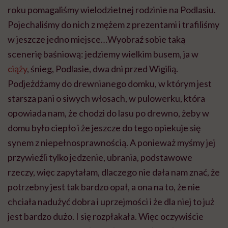
roku pomagaliśmy wielodzietnej rodzinie na Podlasiu.
Pojechaliśmy do nich z mężem z prezentami i trafiliśmy
w jeszcze jedno miejsce…Wyobraź sobie taką
scenerię baśniową: jedziemy wielkim busem, ja w
ciąży
, śnieg, Podlasie, dwa dni przed Wigilią.
Podjeżdżamy do drewnianego domku, w którym jest
starsza pani o siwych włosach, w pulowerku, która
opowiada nam, że chodzi do lasu po drewno, żeby w
domu było ciepło i że jeszcze do tego opiekuje się
synem z niepełnosprawnością. A ponieważ myśmy jej
przywieźli tylko jedzenie, ubrania, podstawowe
rzeczy, więc zapytałam, dlaczego nie dała nam znać, że
potrzebny jest tak bardzo opał, a ona na to, że nie
chciała nadużyć dobra i uprzejmości i że dla niej to już
jest bardzo dużo. I się rozpłakała. Więc oczywiście