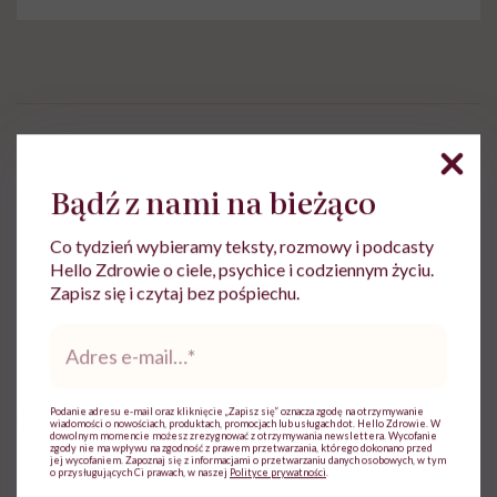
Anna Jastrzębska
Bądź z nami na bieżąco
Redaktorka, dziennikarka,
kulturoznawczyni. Pracowała m.in. dla
Co tydzień wybieramy teksty, rozmowy i podcasty
Wirtualnej Polski, NaTemat.pl. Tvn24.pl,
Hello Zdrowie o ciele, psychice i codziennym życiu.
"Przekroju" i "Art & Business" (jako
Zapisz się i czytaj bez pośpiechu.
redaktor naczelna)
Adres
Zobacz profil
e-
mail
*
Podanie adresu e-mail oraz kliknięcie „Zapisz się” oznacza zgodę na otrzymywanie
Udostępnij
wiadomości o nowościach, produktach, promocjach lub usługach dot. Hello Zdrowie. W
dowolnym momencie możesz zrezygnować z otrzymywania newslettera. Wycofanie
zgody nie ma wpływu na zgodność z prawem przetwarzania, którego dokonano przed
jej wycofaniem. Zapoznaj się z informacjami o przetwarzaniu danych osobowych, w tym
o przysługujących Ci prawach, w naszej
Polityce prywatności
.