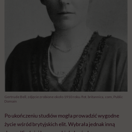
Gertrude Bell, zdjęcie zrobione około 1910 roku /fot. britannica, com, Public
Domain
Po ukończeniu studiów mogła prowadzić wygodne
życie wśród brytyjskich elit. Wybrała jednak inną