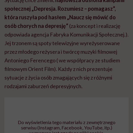
Sytuację chce zmienić
najnowsza odsłona kampanii
społecznej „Depresja. Rozumiesz – pomagasz”,
która ruszyła pod hasłem „Naucz się mówić do
osób chorych na depresję”
(za koncept i realizację
odpowiada agencja Fabryka Komunikacji Społecznej.).
Jej trzonem są spoty telewizyjne wyreżyserowane
przez młodego reżysera i twórcę muzyki filmowej
Antoniego Ferencego ( we współpracy ze studiem
filmowym Orient Film). Każdy z nich prezentuje
sytuacje z życia osób zmagających się z różnymi
rodzajami zaburzeń depresyjnych.
Do wyświetlenia tego materiału z zewnętrznego
serwisu (Instagram, Facebook, YouTube, itp.)
wymagana jest zgoda na pliki cookie.