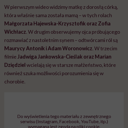
W pierwszym wideo widzimy matkę z dorosłą córką,
która właśnie sama została mamą – w tych rolach
Małgorzata Hajewska-Krzysztofik oraz Zofia
Wichłacz
. W drugim obserwujemy ojca próbującego
rozmawiać z nastoletnim synem – odtwórcami ról są
Maurycy Antonik i Adam Woronowicz
. W trzecim
filmie
Jadwiga Jankowska-Cieślak oraz Marian
Dziędziel
wcielają się w starsze małżeństwo, które
również szuka możliwości porozumienia się w
chorobie.
Do wyświetlenia tego materiału z zewnętrznego
serwisu (Instagram, Facebook, YouTube, itp.)
wymagana jest zgoda na pliki cookie.