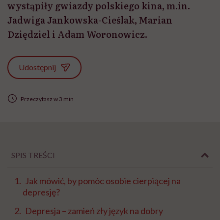
wystąpiły gwiazdy polskiego kina, m.in.
Jadwiga Jankowska-Cieślak, Marian
Dziędziel i Adam Woronowicz.
Udostępnij
Przeczytasz w 3 min
SPIS TREŚCI
Jak mówić, by pomóc osobie cierpiącej na
depresję?
Depresja – zamień zły język na dobry