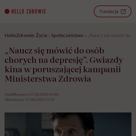
Go
to
Fundacja
content
HelloZdrowie: Życie
›
Społeczeństwo
›
„Naucz się mówić do os
„Naucz się mówić do osób
chorych na depresję”. Gwiazdy
kina w poruszającej kampanii
Ministerstwa Zdrowia
Opublikowano:
27.08.2020 14:40
Aktualizacja:
27.08.2020 15:33