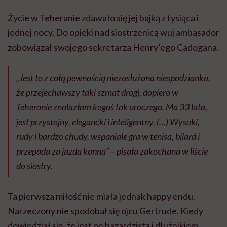
Życie w Teheranie zdawało się jej bajką z tysiąca i
jednej nocy. Do opieki nad siostrzenicą wuj ambasador
zobowiązał swojego sekretarza Henry’ego Cadogana.
„Jest to z całą pewnością niezasłużona niespodzianka,
że przejechawszy taki szmat drogi, dopiero w
Teheranie znalazłam kogoś tak uroczego. Ma 33 lata,
jest przystojny, elegancki i inteligentny. (…) Wysoki,
rudy i bardzo chudy, wspaniale gra w tenisa, bilard i
przepada za jazdą konną”
– pisała zakochana w liście
do siostry.
Ta pierwsza miłość nie miała jednak happy endu.
Narzeczony nie spodobał się ojcu Gertrude. Kiedy
dowiedział się, że jest on hazardzistą i dłużnikiem,