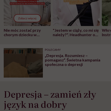
Zobacz więcej
Nie móc zostać przy
"Jestem w ciąży, co mi się
Wkró
chorym dziecku w
należy?". Headhunter o
Inst
szpitalu to tortura.
zmianie pokoleniowej u
atak
"Przeszkadzać w tym
kobiet w ciąży na rynku
wars
może chyba tylko
pracy
eksp
POLECAMY
głupota i brak
„Depresja. Rozumiesz –
wyobraźni"
pomagasz”. Świetna kampania
społeczna o depresji
Depresja – zamień zły
język na dobry