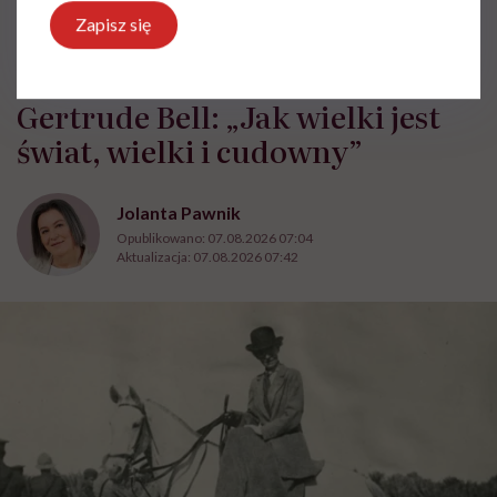
Zapisz się
HelloZdrowie: Życie
›
Feminizm
›
Gertrude Bell: „Jak wielki jes
Gertrude Bell: „Jak wielki jest
świat, wielki i cudowny”
Jolanta Pawnik
Opublikowano:
07.08.2026 07:04
Aktualizacja:
07.08.2026 07:42