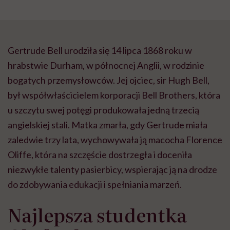
Gertrude Bell urodziła się 14 lipca 1868 roku w
hrabstwie Durham, w północnej Anglii, w rodzinie
bogatych przemysłowców. Jej ojciec, sir Hugh Bell,
był współwłaścicielem korporacji Bell Brothers, która
u szczytu swej potęgi produkowała jedną trzecią
angielskiej stali. Matka zmarła, gdy Gertrude miała
zaledwie trzy lata, wychowywała ją macocha Florence
Oliffe, która na szczęście dostrzegła i doceniła
niezwykłe talenty pasierbicy, wspierając ją na drodze
do zdobywania edukacji i spełniania marzeń.
Najlepsza studentka