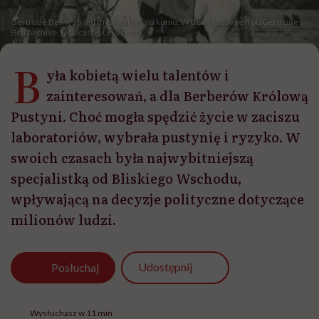
Gertrude Bell w stroju myśliwskim, na koniu. W tle oficerowie /fot. Gertrude
Bell Archive, Newcastle University
B
yła kobietą wielu talentów i
zainteresowań, a dla Berberów Królową
Pustyni. Choć mogła spędzić życie w zaciszu
laboratoriów, wybrała pustynię i ryzyko. W
swoich czasach była najwybitniejszą
specjalistką od Bliskiego Wschodu,
wpływającą na decyzje polityczne dotyczące
milionów ludzi.
Udostępnij
Posłuchaj
Wysłuchasz w 11 min