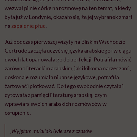
wezwał pilnie córkę na rozmowę na ten temat, a kiedy
była już w Londynie, okazało się, że jej wybranek zmarł
na
zapalenie płuc
.
Już podczas pierwszej wizyty na Bliskim Wschodzie
Gertrude zaczęła uczyć się języka arabskiego i w ciągu
dwóch lat opanowała go do perfekcji. Potrafiła mówić
zarówno literackim arabskim, jak i kilkoma narzeczami,
doskonale rozumiała niuanse językowe, potrafiła
żartować i plotkować. Do tego swobodnie czytała i
cytowała z pamięci literaturę arabską, czym
wprawiała swoich arabskich rozmówców w
osłupienie.
„Wyjęłam mu’allaki (wiersze z czasów