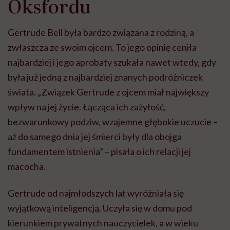
Oksfordu
Gertrude Bell była bardzo związana z rodziną, a
zwłaszcza ze swoim ojcem. To jego opinię ceniła
najbardziej i jego aprobaty szukała nawet wtedy, gdy
była już jedną z najbardziej znanych podróżniczek
świata. „Związek Gertrude z ojcem miał największy
wpływ na jej życie. Łącząca ich zażyłość,
bezwarunkowy podziw, wzajemne głębokie uczucie –
aż do samego dnia jej śmierci były dla obojga
fundamentem istnienia” – pisała o ich relacji jej
macocha.
Gertrude od najmłodszych lat wyróżniała się
wyjątkową inteligencją. Uczyła się w domu pod
kierunkiem prywatnych nauczycielek, a w wieku