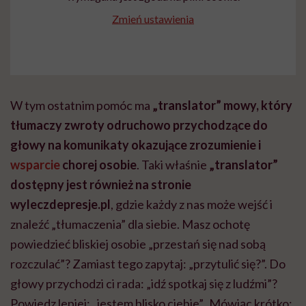
Zmień ustawienia
W tym ostatnim pomóc ma
„translator” mowy, który
tłumaczy zwroty odruchowo przychodzące do
głowy na komunikaty okazujące zrozumienie i
wsparcie
chorej osobie
. Taki właśnie
„translator”
dostępny jest również na stronie
wyleczdepresje.pl
, gdzie każdy z nas może wejść i
znaleźć „tłumaczenia” dla siebie. Masz ochotę
powiedzieć bliskiej osobie „przestań się nad sobą
rozczulać”? Zamiast tego zapytaj: „przytulić się?”. Do
głowy przychodzi ci rada: „idź spotkaj się z ludźmi”?
Powiedz lepiej: „jestem blisko ciebie”. Mówiąc krótko: