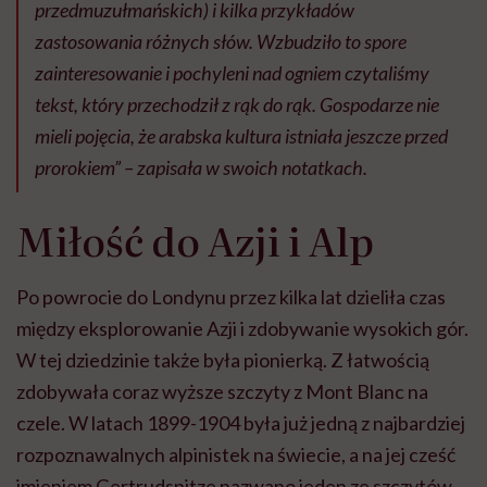
przedmuzułmańskich) i kilka przykładów
zastosowania różnych słów. Wzbudziło to spore
zainteresowanie i pochyleni nad ogniem czytaliśmy
tekst, który przechodził z rąk do rąk. Gospodarze nie
mieli pojęcia, że arabska kultura istniała jeszcze przed
prorokiem”
– zapisała w swoich notatkach.
Miłość do Azji i Alp
Po powrocie do Londynu przez kilka lat dzieliła czas
między eksplorowanie Azji i zdobywanie wysokich gór.
W tej dziedzinie także była pionierką. Z łatwością
zdobywała coraz wyższe szczyty z Mont Blanc na
czele. W latach 1899-1904 była już jedną z najbardziej
rozpoznawalnych alpinistek na świecie, a na jej cześć
imieniem Gertrudspitze nazwano jeden ze szczytów