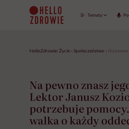
Go
to
content
Tematy
Po
HelloZdrowie: Życie
›
Społeczeństwo
›
Na pewno z
Na pewno znasz jego
Lektor Janusz Kozio
potrzebuje pomocy.
walka o każdy odde