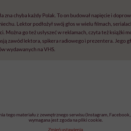
a zna chyba każdy Polak. To on budował napięcie i doprowa
iechu. Lektor podłożył swój głos w wielu filmach, serialac
eci. Można go też usłyszeć w reklamach, czyta też książki
asją zawód lektora, spikera radiowego i prezentera. Jego g
lmów wydawanych na VHS.
ia tego materiału z zewnętrznego serwisu (Instagram, Facebook, 
wymagana jest zgoda na pliki cookie.
Zmień ustawienia