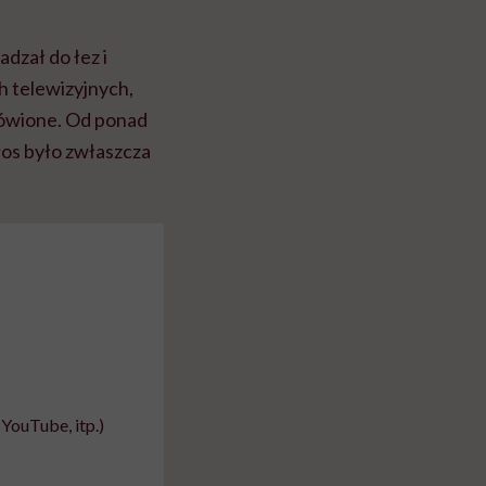
dzał do łez i
h telewizyjnych,
 mówione. Od ponad
łos było zwłaszcza
YouTube, itp.)