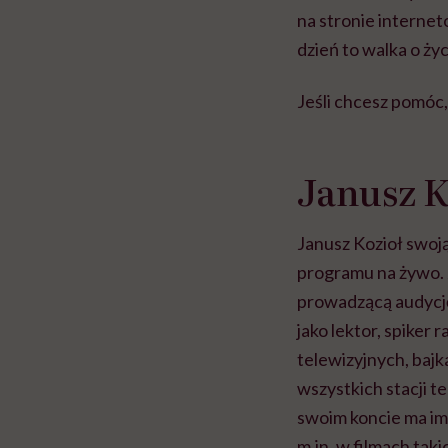
na stronie internet
dzień to walka o życ
Jeśli chcesz pomóc, 
Janusz K
Janusz Kozioł swoją
programu na żywo. J
prowadzącą audycję
jako lektor, spiker
telewizyjnych, bajk
wszystkich stacji t
swoim koncie ma imp
m.in. w filmach taki