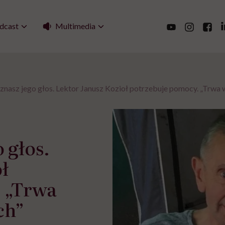
Multimedia
dcast
nasz jego głos. Lektor Janusz Kozioł potrzebuje pomocy. „Trwa 
 głos.
ł
 „Trwa
ch”