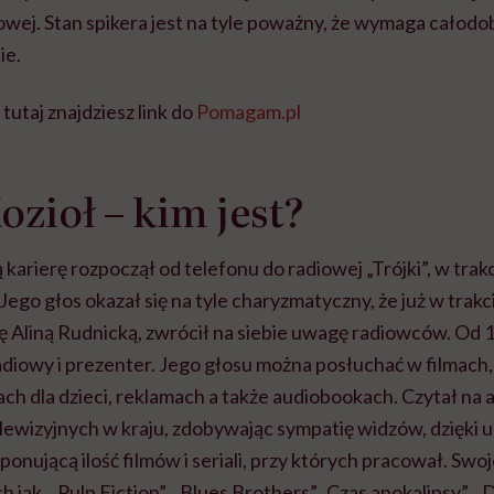
owej. Stan spikera jest na tyle poważny, że wymaga całodo
ie.
tutaj znajdziesz link do
Pomagam.pl
ozioł – kim jest?
 karierę rozpoczął od telefonu do radiowej „Trójki”, w trak
ego głos okazał się na tyle charyzmatyczny, że już w trak
 Aliną Rudnicką, zwrócił na siebie uwagę radiowców. Od 
 radiowy i prezenter. Jego głosu można posłuchać w filmach,
ach dla dzieci, reklamach a także audiobookach. Czytał na
elewizyjnych w kraju, zdobywając sympatię widzów, dzięki u
onującą ilość filmów i seriali, przy których pracował. Swo
ch jak, „Pulp Fiction”, „Blues Brothers”,„Czas apokalipsy”, „