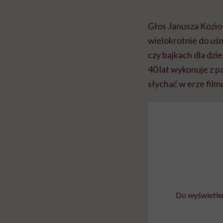
Głos Janusza Kozioł
wielokrotnie do uśm
czy bajkach dla dzi
40 lat wykonuje z p
słychać w erze fi
Do wyświetlen