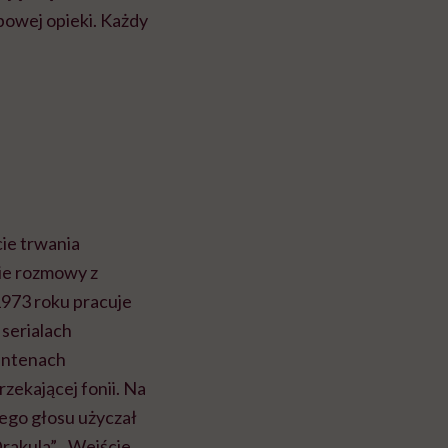
bowej opieki. Każdy
cie trwania
cie rozmowy z
1973 roku pracuje
 serialach
 antenach
rzekającej fonii. Na
jego głosu użyczał
Drakula”, „Wejście