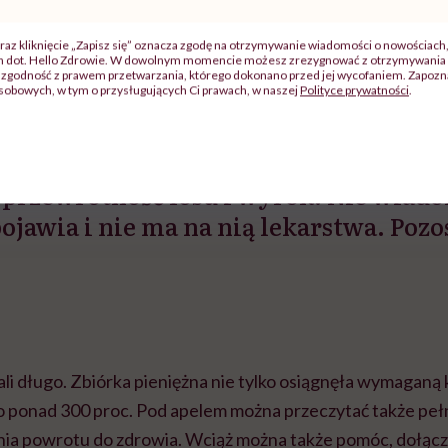
tóre atakuje narządy mowy i funkcje oddechowe. Jego kł
a temu. Następnie pojawiły się problemy z jedzeniem, przeł
raz kliknięcie „Zapisz się” oznacza zgodę na otrzymywanie wiadomości o nowościach
ch dot. Hello Zdrowie. W dowolnym momencie możesz zrezygnować z otrzymywania 
a postępuje i nie ma lekarstwa, które skutecznie by ją zw
zgodność z prawem przetwarzania, którego dokonano przed jej wycofaniem. Zapoznaj
sobowych, w tym o przysługujących Ci prawach, w naszej
Polityce prywatności
.
przewrotność losu i wyrok. Nie wiado
ojawia i nie ma na nią lekarstwa. Pozo
ali długo. Zbiórka pieniężna nie tylko osiągnęła wymaganą 
ż o ponad 300 proc. Pod apelem można przeczytać także peł
nia powrotu do zdrowia. Wciąż można także pomóc, dołączaj