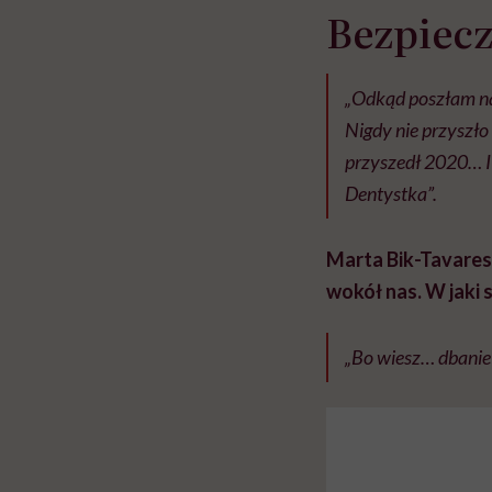
Bezpiec
„Odkąd poszłam na 
Nigdy nie przyszło
przyszedł 2020… I
Dentystka”.
Marta Bik-Tavares
wokół nas. W jaki
„Bo wiesz… dbanie 