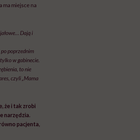
ra ma miejsce na
 jałowe… Dają i
i po poprzednim
 tylko w gabinecie.
bienia, to nie
ares, czyli „Mama
 że i tak zrobi
e narzędzia.
równo pacjenta,