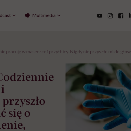
Multimedia
dcast
 pracuję w maseczce i przyłbicy. Nigdy nie przyszło mi do głowy 
Codziennie
i
 przyszło
 się o
ienie,