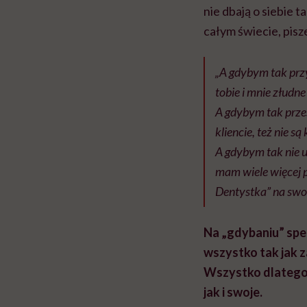
nie dbają o siebie 
całym świecie, pis
„A gdybym tak przy
tobie i mnie złudn
A gdybym tak przes
kliencie, też nie s
A gdybym tak nie u
mam wiele więcej p
Dentystka” na swoi
Na „gdybaniu” specj
wszystko tak jak z
Wszystko dlatego,
jak i swoje.