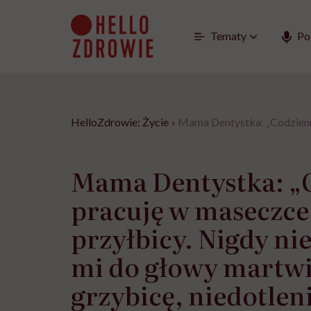
Go
to
content
Tematy
Po
HelloZdrowie: Życie
›
Mama Dentystka: „Codziennie
Mama Dentystka: „
pracuję w maseczce 
przyłbicy. Nigdy nie
mi do głowy martwić
grzybicę, niedotlen