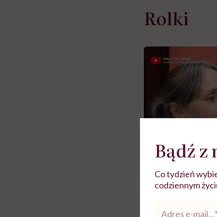
Rolki
Bądź z 
Co tydzień wybie
codziennym życiu.
Adres
Zobacz więce
e-