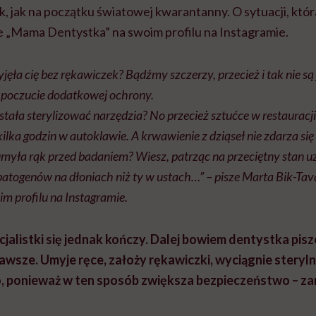
tak, jak na początku światowej kwarantanny. O sytuacji, któ
ze „Mama Dentystka” na swoim profilu na Instagramie.
jęła cię bez rękawiczek? Bądźmy szczerzy, przecież i tak nie są
e poczucie dodatkowej ochrony.
tała sterylizować narzędzia? No przecież sztućce w restauracj
ą kilka godzin w autoklawie. A krwawienie z dziąseł nie zdarza się
myła rąk przed badaniem? Wiesz, patrząc na przeciętny stan uzę
atogenów na dłoniach niż ty w ustach…” – pisze Marta Bik-Tav
m profilu na Instagramie.
alistki się jednak kończy. Dalej bowiem dentystka pisze,
awsze. Umyje ręce, założy rękawiczki, wyciągnie steryln
 ponieważ w ten sposób zwiększa bezpieczeństwo – za