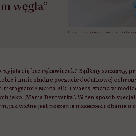
em węgla”
Noszenie rękawiczek i maseczek ochronny
zyjęła cię bez rękawiczek? Bądźmy szczerzy, prz
i tobie i mnie złudne poczucie dodatkowej ochrony
a Instagramie Marta Bik-Tavares, znana w media
ch jako „Mama Dentystka”. W ten sposób specjal
m, jak ważne jest noszenie maseczek i dbanie o s