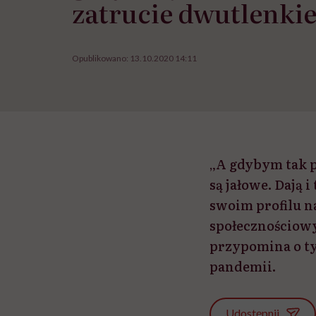
zatrucie dwutlenki
Opublikowano:
13.10.2020 14:11
„A gdybym tak pr
są jałowe. Dają 
swoim profilu n
społecznościowy
przypomina o ty
pandemii.
Udostępnij