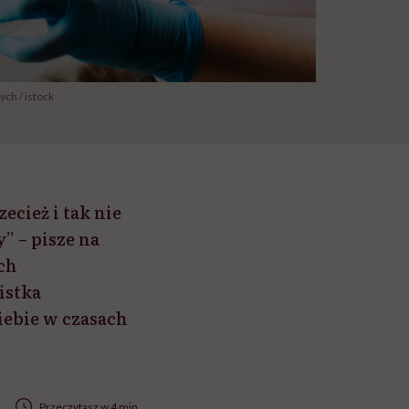
ch / istock
ecież i tak nie
” – pisze na
ch
istka
iebie w czasach
Przeczytasz w 4 min