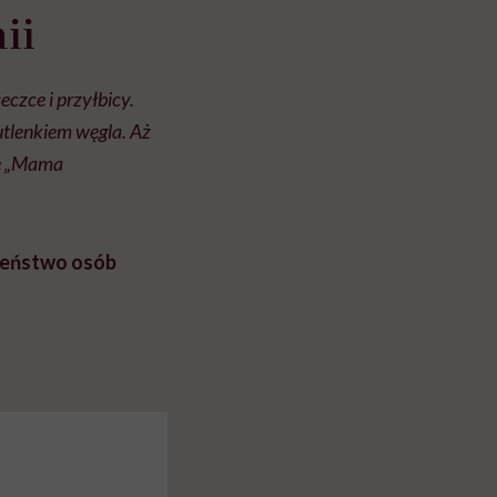
ii
czce i przyłbicy.
wutlenkiem węgla. Aż
ze „Mama
czeństwo osób