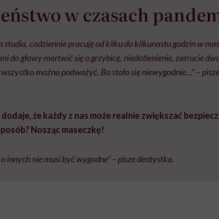
zeństwo w czasach pandem
studia, codziennie pracuję od kilku do kilkunastu godzin w mase
 mi do głowy martwić się o grzybicę, niedotlenienie, zatrucie d
 wszystko można podważyć. Bo stało się niewygodnie…” – pis
 dodaje, że każdy z nas może realnie zwiększać bezpie
 sposób? Nosząc maseczkę!
o innych nie musi być wygodne” – pisze dentystka.