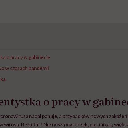
a o pracy w gabinecie
o w czasach pandemii
tka
ntystka o pracy w gabine
oronawirusa nadal panuje, a przypadków nowych zakażeń 
 w wirusa. Rezultat? Nie noszą maseczek, nie unikają wię