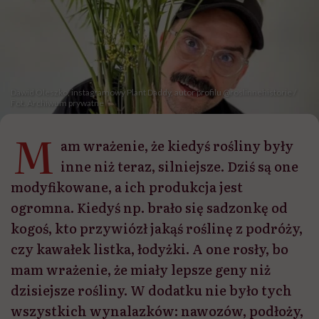
Dawid Oleszko, instagramowy Plant Daddy, autor profilu @roslinnehistorie /
Fot. Archiwum prywatne
M
am wrażenie, że kiedyś rośliny były
inne niż teraz, silniejsze. Dziś są one
modyfikowane, a ich produkcja jest
ogromna. Kiedyś np. brało się sadzonkę od
kogoś, kto przywiózł jakąś roślinę z podróży,
czy kawałek listka, łodyżki. A one rosły, bo
mam wrażenie, że miały lepsze geny niż
dzisiejsze rośliny. W dodatku nie było tych
wszystkich wynalazków: nawozów, podłoży,