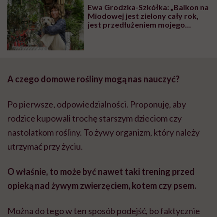
Ewa Grodzka-Szkółka: „Balkon na
Miodowej jest zielony cały rok,
jest przedłużeniem mojego
mieszkania, moim zielonym
pokojem”
A czego domowe rośliny mogą nas nauczyć?
Po pierwsze, odpowiedzialności. Proponuję, aby
rodzice kupowali trochę starszym dzieciom czy
nastolatkom rośliny. To żywy organizm, który należy
utrzymać przy życiu.
O właśnie, to może być nawet taki trening przed
opieką nad żywym zwierzęciem, kotem czy psem.
Można do tego w ten sposób podejść, bo faktycznie