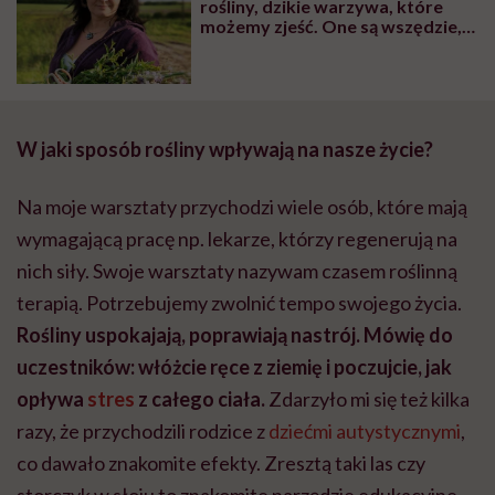
rośliny, dzikie warzywa, które
możemy zjeść. One są wszędzie,
tylko my ich nie widzimy” – mówi
Justyna Pargieła, ziołoznawca
W jaki sposób rośliny wpływają na nasze życie?
Na moje warsztaty przychodzi wiele osób, które mają
wymagającą pracę np. lekarze, którzy regenerują na
nich siły. Swoje warsztaty nazywam czasem roślinną
terapią. Potrzebujemy zwolnić tempo swojego życia.
Rośliny uspokajają, poprawiają nastrój. Mówię do
uczestników: włóżcie ręce z ziemię i poczujcie, jak
opływa
stres
z całego ciała.
Zdarzyło mi się też kilka
razy, że przychodzili rodzice z
dziećmi autystycznymi
,
co dawało znakomite efekty. Zresztą taki las czy