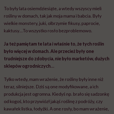
To były lata osiemdziesiąte, a wtedy wszyscy mieli
rośliny w domach, tak jak moja mama i babcia. Były
wielkie monstery, juki, olbrzymie fikusy, paprocie,
kaktusy…To wszystko rosło bezproblemowo.
Ja też pamiętam te lata i właśnie to, że tych roślin
było więcej w domach. Ale przecież były one
trudniejsze do zdobycia, nie było marketów, dużych
sklepów ogrodniczych…
Tylko wtedy, mam wrażenie, że rośliny były inne niż
teraz, silniejsze. Dziś są one modyfikowane, a ich
produkcja jest ogromna. Kiedyś np. brało się sadzonkę
od kogoś, kto przywiózł jakąś roślinę z podróży, czy
kawałek listka, łodyżki. A one rosły, bo mam wrażenie,