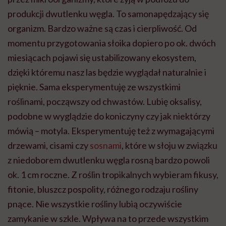
produkcji dwutlenku węgla. To samonapędzający się
organizm. Bardzo ważne są czas i cierpliwość. Od
momentu przygotowania słoika dopiero po ok. dwóch
miesiącach pojawi się ustabilizowany ekosystem,
dzięki któremu nasz las będzie wyglądał naturalnie i
pięknie. Sama eksperymentuję ze wszystkimi
roślinami, począwszy od chwastów. Lubię oksalisy,
podobne w wyglądzie do koniczyny czy jak niektórzy
mówią – motyla. Eksperymentuję też z wymagającymi
drzewami, cisami czy
sosnami
, które w słoju w związku
z niedoborem dwutlenku węgla rosną bardzo powoli
ok. 1 cm roczne. Z roślin tropikalnych wybieram fikusy,
fitonie, bluszcz pospolity, różnego rodzaju rośliny
pnące. Nie wszystkie rośliny lubią oczywiście
zamykanie w szkle. Wpływa na to przede wszystkim