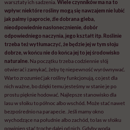
warsztaty ich sadzenia.
Wiele czynników ma na to
wpływ: niektóre rośliny mogą się nawzajem nie lubić
jak palmy i paprocie, źle dobrana gleba,
nieodpowiednie nasłonecznienie, dobór
odpowiedniego naczynia, jego kształt itp. Roślinie
trzeba też wytłumaczyć, że będzie jej w tym słoju
dobrze, w końcu nie do końca jej to jej środowisko
naturalne.
Na początku trzeba codziennie słój
otwierać i zamykać, żeby tę niepewność wyrównywać.
Warto zrozumieć jak rośliny funkcjonują, co jest dla
nich ważne, bo dzięki temu jesteśmy w stanie je po
prostu pięknie hodować. Najlepsze stanowisko dla
lasu w słoiku to północ albo wschód. Może stać nawet
bezpośrednio na parapecie. Jeśli mamy okno
wychodzące na południe albo zachód, to las w słoiku
powinien stać trochę dalej od nich. Gdyby woda