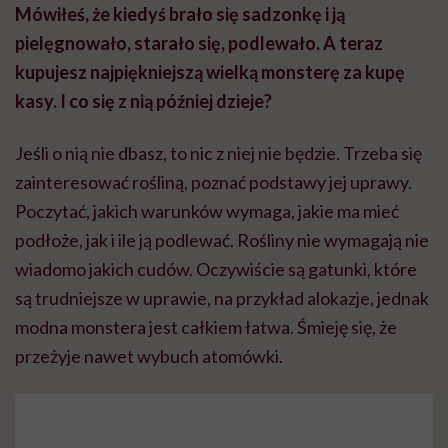
Mówiłeś, że kiedyś brało się sadzonkę i ją
pielęgnowało, starało się, podlewało. A teraz
kupujesz najpiękniejszą wielką monsterę za kupę
kasy. I co się z nią później dzieje?
Jeśli o nią nie dbasz, to nic z niej nie będzie. Trzeba się
zainteresować rośliną, poznać podstawy jej uprawy.
Poczytać, jakich warunków wymaga, jakie ma mieć
podłoże, jak i ile ją podlewać. Rośliny nie wymagają nie
wiadomo jakich cudów. Oczywiście są gatunki, które
są trudniejsze w uprawie, na przykład alokazje, jednak
modna monstera jest całkiem łatwa. Śmieję się, że
przeżyje nawet wybuch atomówki.