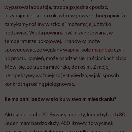
wyparowała ze słoja, trzeba go jednak podlać,
przynajmniej raz na rok, wbrew powszechnej opinii, że
zamykamy rośliny w szkole i możemy je już tylko
podziwiać. Woda powinna być przygotowana, w
temperaturze pokojowej. Kranówka może
spowodować, że węglany wapnia, sole
magnezu
czyli
po prostu kamień, może osadzać się na ściankach słoja.
Mówi się, że trzeba mieć rękę do roślin. Z mojej
perspektywy ważniejsza jest wiedza, w jaki sposób
konkretną roślinę pielęgnować.
Ile ma pani lasów w słoiku w swoim mieszkaniu?
Aktualnie około 30. Bywały monety, kiedy było ich 80.
Jeden mam bardzo duży, 450 litrowy, to wycinek
puszczy lasu tropikalnego, a w środku mieszkają żaby.