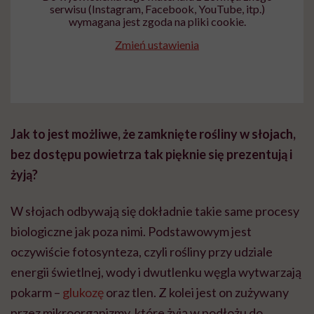
serwisu (Instagram, Facebook, YouTube, itp.)
wymagana jest zgoda na pliki cookie.
Zmień ustawienia
Jak to jest możliwe, że zamknięte rośliny w słojach,
bez dostępu powietrza tak pięknie się prezentują i
żyją?
W słojach odbywają się dokładnie takie same procesy
biologiczne jak poza nimi. Podstawowym jest
oczywiście fotosynteza, czyli rośliny przy udziale
energii świetlnej, wody i dwutlenku węgla wytwarzają
pokarm –
glukozę
oraz tlen. Z kolei jest on zużywany
przez mikroorganizmy, które żyją w podłożu do