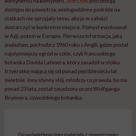
kontynentu na kontynent.
Storczyki
potrzebują
dostępu do powietrza, wielogodzinne podróże na
statkach nie sprzyjały temu, aby je w całości
dostarczyć w konkretne miejsce. Pomysł ewoluował
w Azji, potem w Europie. Pierwsza informacja, jaką
znalazłam, pochodzi z 1960 roku z Anglii, gdzie postał
najsłynniejszy ogród w szkle, czyli francuskiego
botanika Davida Latimera, który zasadził w słoiku
trzykrotkę mającą się od ponad pięćdziesięciu lat
świetnie. Inny słynny słój, młodszy co prawda, bo ma
ponad 23 lata, został zasadzony przez Wolfganga
Brunnera, szwedzkiego botanika.
Do wyświetlenia tego materiału z zewnętrznego