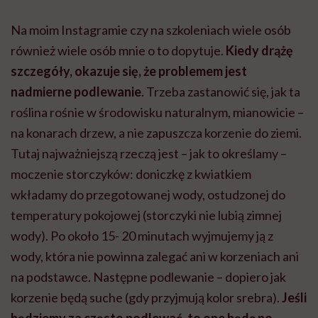
Na moim Instagramie czy na szkoleniach wiele osób
również wiele osób mnie o to dopytuje.
Kiedy drążę
szczegóły, okazuje się, że problemem jest
nadmierne podlewanie
. Trzeba zastanowić się, jak ta
roślina rośnie w środowisku naturalnym, mianowicie –
na konarach drzew, a nie zapuszcza korzenie do ziemi.
Tutaj najważniejszą rzeczą jest – jak to określamy –
moczenie storczyków: doniczkę z kwiatkiem
wkładamy do przegotowanej wody, ostudzonej do
temperatury pokojowej (storczyki nie lubią zimnej
wody). Po około 15- 20 minutach wyjmujemy ją z
wody, która nie powinna zalegać ani w korzeniach ani
na podstawce. Następne podlewanie – dopiero jak
korzenie będą suche (gdy przyjmują kolor srebra).
Jeśli
będziemy za często podlewać, to one będą po