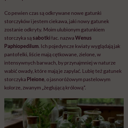
Co pewien czas są odkrywane nowe gatunki
storczyków i jestem ciekawa, jaki nowy gatunek
zostanie odkryty. Moim ulubionym gatunkiem
storczyka są
sabotki
łac. nazwa
Wenus
Paphiopedilum
. Ich pojedyncze kwiaty wyglądają jak
pantofelki, liście mają cętkowane, zielone, w
intensywnych barwach, by przynajmniej w naturze
wabić owady, które mają je zapylać. Lubię też gatunek
storczyka
Pleione
, o jasnoróżowym pastelowym
kolorze, zwanym „żeglującą królową”.