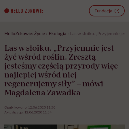
Go
to
Fundacja
content
HelloZdrowie: Życie
›
Ekologia
›
Las w słoiku. „Przyjemnie jes
Las w słoiku. „Przyjemnie jest
żyć wśród roślin. Zresztą
jesteśmy częścią przyrody więc
najlepiej wśród niej
regenerujemy siły” – mówi
Magdalena Zawadka
Opublikowano:
12.06.2020 11:50
Aktualizacja:
12.06.2020 11:54