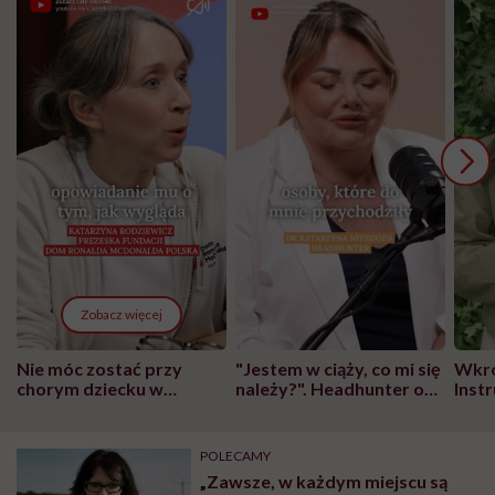
Zobacz więcej
Nie móc zostać przy
"Jestem w ciąży, co mi się
Wkró
chorym dziecku w
należy?". Headhunter o
Inst
szpitalu to tortura.
zmianie pokoleniowej u
atak
"Przeszkadzać w tym
kobiet w ciąży na rynku
wars
może chyba tylko
pracy
eksp
POLECAMY
głupota i brak
„Zawsze, w każdym miejscu są
wyobraźni"