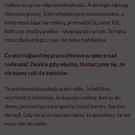
rośliny uczą nas odpowiedzialności. A do tego zajmują
dzieciom głowę. Dziś młodzież jest zestresowana, a
kiedy musi zająć się rośliną, przesadzić ją, umyć liść,
listki czy choćby podlać – skupiają się na tym. To fajna
rzecz dla każdego z nas, nie tylko małolatów.
Co jest najbardziej pracochłonne w opiece nad
roślinami? Zwykle gdy więdną, tłumaczymy się, że
nie mamy ręki do kwiatów…
To jest kwestia podejścia do roślin. Jeżeli ktoś
wychodzi z założenia, że kupując roślinę, biorąc do
domu, postawi ją na parapecie i to już koniec, bardzo
się myli. Gdy nic przy niej nie robisz, to wmyślasz, że nie
masz ręki do roślin…