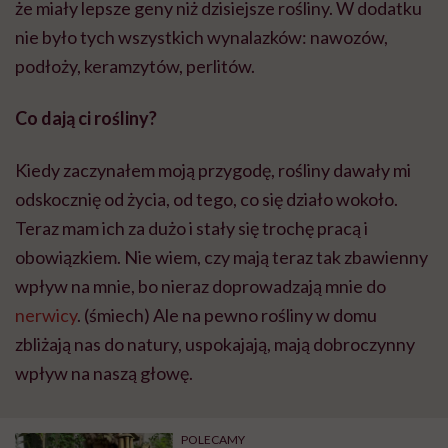
że miały lepsze geny niż dzisiejsze rośliny. W dodatku
nie było tych wszystkich wynalazków: nawozów,
podłoży, keramzytów, perlitów.
Co dają ci rośliny?
Kiedy zaczynałem moją przygodę, rośliny dawały mi
odskocznię od życia, od tego, co się działo wokoło.
Teraz mam ich za dużo i stały się trochę pracą i
obowiązkiem. Nie wiem, czy mają teraz tak zbawienny
wpływ na mnie, bo nieraz doprowadzają mnie do
nerwicy
. (śmiech) Ale na pewno rośliny w domu
zbliżają nas do natury, uspokajają, mają dobroczynny
wpływ na naszą głowę.
POLECAMY