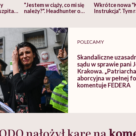
zy
"Jestem w ciąży, co mi się
Wkrótce nowa "
szpitalu
należy?". Headhunter o
Instrukcja". Tym 
szkadzać
zmianie pokoleniowej u
atakach paniki. Z
tylko
kobiet w ciąży na rynku
warsztat pacjen
braźni"
pracy
ekspercki
POLECAMY
Skandaliczne uzasad
sądu w sprawie pani 
Krakowa. „Patriarcha
aborcyjna w pełnej f
komentuje FEDERA
ODO nałożył karę na
kome