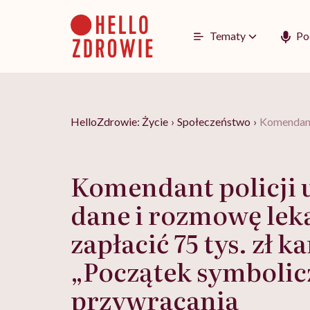
Go
to
content
Tematy
Po
HelloZdrowie: Życie
›
Społeczeństwo
›
Komendant 
Komendant policji u
dane i rozmowę lek
zapłacić 75 tys. zł ka
„Początek symboli
przywracania