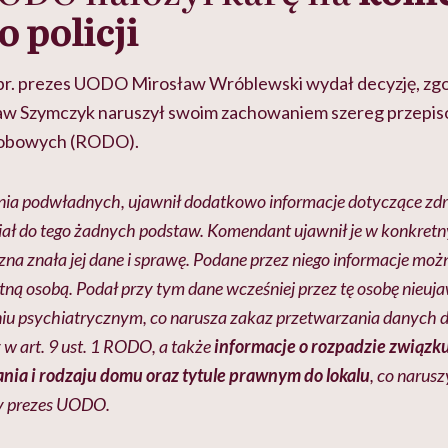
 policji
br. prezes UODO Mirosław Wróblewski wydał decyzję, zgod
sław Szymczyk naruszył swoim zachowaniem szereg przepi
sobowych (RODO).
nia podwładnych, ujawnił dodatkowo informacje dotyczące zdro
 miał do tego żadnych podstaw. Komendant ujawnił je w konkret
czna znała jej dane i sprawę. Podane przez niego informacje moż
ną osobą. Podał przy tym dane wcześniej przez tę osobę nieuja
eniu psychiatrycznym, co narusza zakaz przetwarzania danych
 w art. 9 ust. 1 RODO, a także
informacje o rozpadzie związku
nia i rodzaju domu oraz tytule prawnym do lokalu
, co naruszy
y prezes UODO.