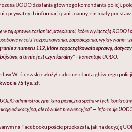
Prezesa UODO działania głównego komendanta policji, pol
niu prywatnych informacji pani Joanny, nie miały podsta
się w tej sprawie zasłaniać przepisami, które wyłączają RODO i
osobowe w celu 'rozpoznawania, zapobiegania, wykrywania i 
ranie z numeru 112, które zapoczątkowało sprawę, dotyczy
ójstwa, a to nie jest czyn karalny
” – komentuje UODO.
ław Wróblewski nałożył na komendanta głównego policj
wocie 75 tys. zł.
 UODO administracyjna kara pieniężna spełni w tych konkretn
unkcję edukacyjną, ale również prewencyjną” — informuje UOD
wanym na Facebooku poście przekazała, jak na decyzję 