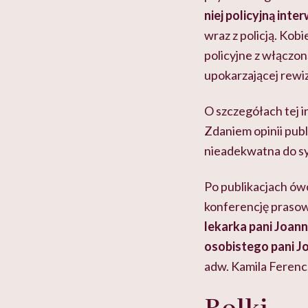
niej policyjną inte
wraz z policją. Ko
policyjne z włączon
upokarzającej rewizj
O szczegółach tej i
Zdaniem opinii publ
nieadekwatna do sy
Po publikacjach ów
konferencję prasow
lekarka pani Joann
osobistego pani J
adw. Kamila Ferenc
Rolki