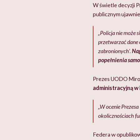
W świetle decyzji 
publicznym ujawnie
„Policja nie może 
przetwarzać dane 
zabronionych’.
Nag
popełnienia samob
Prezes UODO Miros
administracyjną w k
„W ocenie Prezesa
okolicznościach f
Federa w opubliko