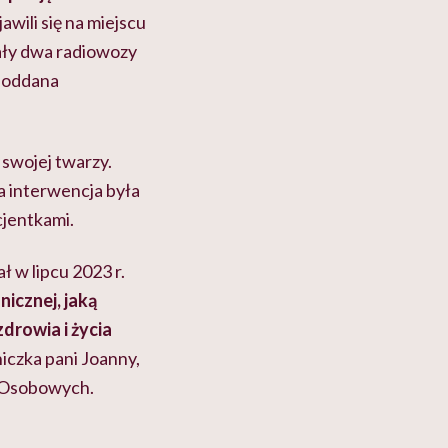
wili się na miejscu
wały dwa radiowozy
 poddana
 swojej twarzy.
ła interwencja była
cjentkami.
 w lipcu 2023 r.
icznej, jaką
zdrowia i życia
iczka pani Joanny,
h Osobowych.