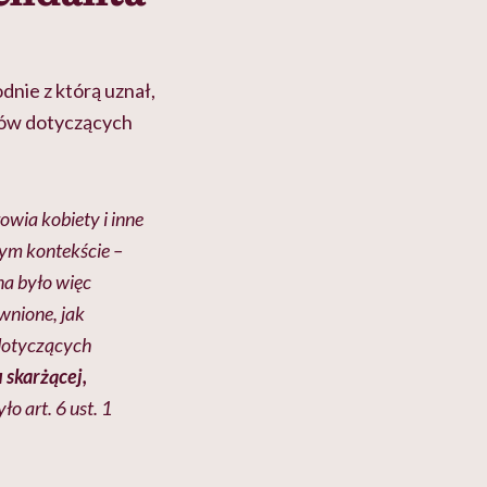
nie z którą uznał,
sów dotyczących
wia kobiety i inne
nym kontekście –
na było więc
wnione, jak
 dotyczących
 skarżącej,
ło art. 6 ust. 1