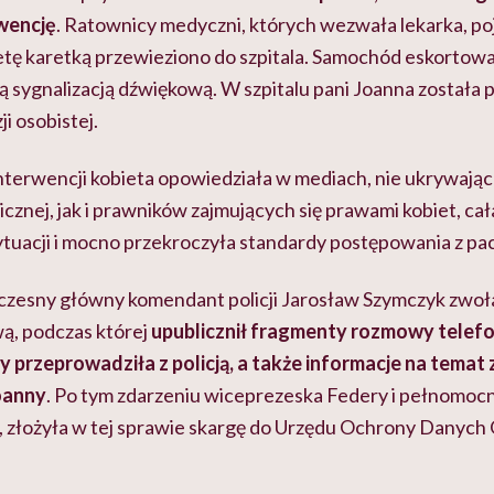
rwencję
. Ratownicy medyczni, których wezwała lekarka, poja
bietę karetką przewieziono do szpitala. Samochód eskorto
ą sygnalizacją dźwiękową. W szpitalu pani Joanna została
i osobistej.
nterwencji kobieta opowiedziała w mediach, nie ukrywając
icznej, jak i prawników zajmujących się prawami kobiet, ca
tuacji i mocno przekroczyła standardy postępowania z pa
czesny główny komendant policji Jarosław Szymczyk zwołał
ą, podczas której
upublicznił fragmenty rozmowy telefon
y przeprowadziła z policją, a także informacje na temat 
oanny
. Po tym zdarzeniu wiceprezeska Federy i pełnomocn
, złożyła w tej sprawie skargę do Urzędu Ochrony Danyc