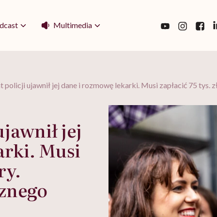
Multimedia
dcast
policji ujawnił jej dane i rozmowę lekarki. Musi zapłacić 75 tys.
jawnił jej
arki. Musi
ry.
cznego