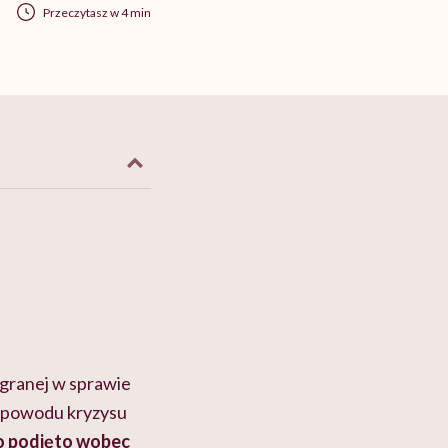
Przeczytasz w 4 min
granej w sprawie
Z powodu kryzysu
o podjęto wobec