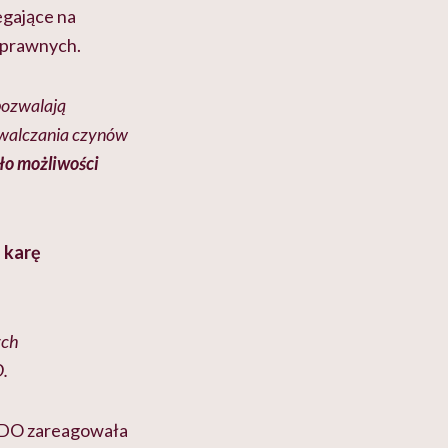
egające na
w prawnych.
 pozwalają
zwalczania czynów
ło możliwości
i
karę
ych
O.
UODO zareagowała