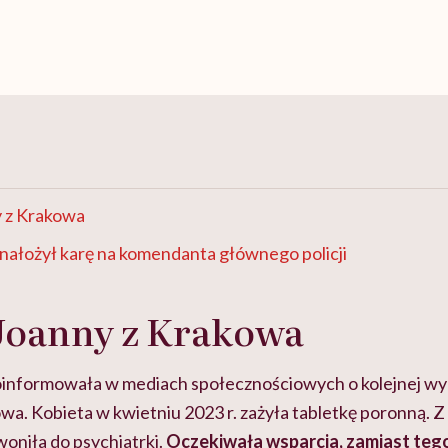
 z Krakowa
ałożył karę na komendanta głównego policji
Joanny z Krakowa
oinformowała w mediach społecznościowych o kolejnej wy
owa. Kobieta w kwietniu 2023 r. zażyła tabletkę poronną. 
oniła do psychiatrki.
Oczekiwała wsparcia, zamiast teg