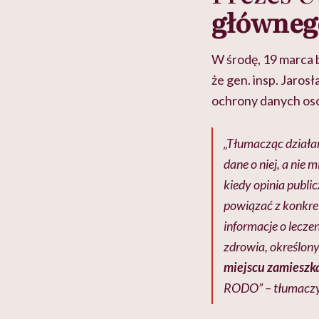
głównego
W środę, 19 marca 
że gen. insp. Jaro
ochrony danych o
„Tłumacząc działa
dane o niej, a nie
kiedy opinia publi
powiązać z konkret
informacje o lecz
zdrowia, określony
miejscu zamieszka
RODO” – tłumacz