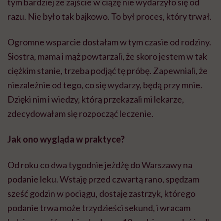
tym bardziej że zajście w ciążę nie wydarzyło się od
razu. Nie było tak bajkowo. To był proces, który trwał.
Ogromne wsparcie dostałam w tym czasie od rodziny.
Siostra, mama i mąż powtarzali, że skoro jestem w tak
ciężkim stanie, trzeba podjąć tę próbę. Zapewniali, że
niezależnie od tego, co się wydarzy, będą przy mnie.
Dzięki nim i wiedzy, którą przekazali mi lekarze,
zdecydowałam się rozpocząć leczenie.
Jak ono wygląda w praktyce?
Od roku co dwa tygodnie jeżdżę do Warszawy na
podanie leku. Wstaję przed czwartą rano, spędzam
sześć godzin w pociągu, dostaję zastrzyk, którego
podanie trwa może trzydzieści sekund, i wracam