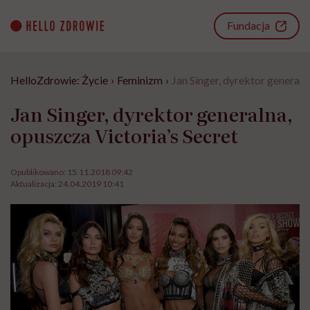
Go
to
Fundacja
content
HelloZdrowie: Życie
›
Feminizm
›
Jan Singer, dyrektor generaln
Jan Singer, dyrektor generalna,
opuszcza Victoria’s Secret
Opublikowano:
15.11.2018 09:42
Aktualizacja:
24.04.2019 10:41