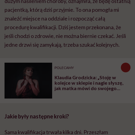
dużym nasileniem choroby, oznajmiła, że będę ostatnią
pacjentką, którą dziś przyjmie. To ona pomogła mi
znaleźć miejsce na oddziale i rozpocząć całą
procedurę kwalifikacji. Dziś jestem przekonana, że
jeśli chodzi o zdrowie, nie można biernie czekać. Jeśli
jedne drzwi się zamykają, trzeba szukać kolejnych.
POLECAMY
Klaudia Grodzicka: „Stoję w
kolejce w sklepie i nagle słyszę,
jak matka mówi do swojego
dziecka: 'Odsuń się od pani, bo
jeszcze cię zarazi tym syfem'”
Jakie były następne kroki?
Sama kwalifikacja trwała kilka dni. Przeszłam