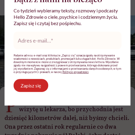
Aktualizacja:
03.08.2026 12:31
Co tydzień wybieramy teksty, rozmowy i podcasty
Hello Zdrowie o ciele, psychice i codziennym życiu.
Zapisz się i czytaj bez pośpiechu.
Adres
e-
mail
*
Podanie adresu e-mail oraz kliknięcie „Zapisz się” oznacza zgodę na otrzymywanie
wiadomości o nowościach, produktach, promocjach lub usługach dot. Hello Zdrowie. W
dowolnym momencie możesz zrezygnować z otrzymywania newslettera. Wycofanie
zgody nie ma wpływu na zgodność z prawem przetwarzania, którego dokonano przed
jej wycofaniem. Zapoznaj się z informacjami o przetwarzaniu danych osobowych, w tym
o przysługujących Ci prawach, w naszej
Polityce prywatności
.
Klaudia Grodzicka opowiada o pozytywnych aspektach leczenia biologicznego
łuszczycy / Zdjęcie: archiwum prywatne
Zapisz się
P
otrafimy w nieskończoność przekładać
wizytę u lekarza, bo przychodnia jest
dziesięć kilometrów dalej, niż byśmy chcieli.
Ona przez ostatni rok regularnie co dwa