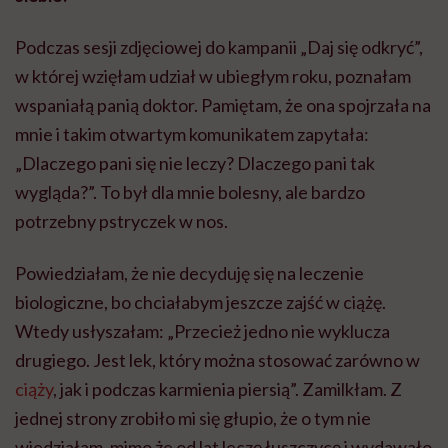
Podczas sesji zdjęciowej do kampanii „Daj się odkryć”,
w której wzięłam udział w ubiegłym roku, poznałam
wspaniałą panią doktor. Pamiętam, że ona spojrzała na
mnie i takim otwartym komunikatem zapytała:
„Dlaczego pani się nie leczy? Dlaczego pani tak
wygląda?”. To był dla mnie bolesny, ale bardzo
potrzebny pstryczek w nos.
Powiedziałam, że nie decyduję się na leczenie
biologiczne, bo chciałabym jeszcze zajść w ciążę.
Wtedy usłyszałam: „Przecież jedno nie wyklucza
drugiego. Jest lek, który można stosować zarówno w
ciąży
, jak i podczas karmienia piersią”. Zamilkłam. Z
jednej strony zrobiło mi się głupio, że o tym nie
wiedziałam, mimo że od lat leczę łuszczycę i wydawało