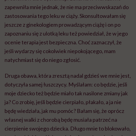
zapewniła mnie jednak, że nie ma przeciwwskazań do
zastosowania tego leku w ciąży. Skonsultowałam się
jeszcze z ginekologiem prowadzącym ciążę i on po
zapoznaniu się z ulotką leku też powiedział, że w jego
ocenie terapia jest bezpieczna. Choć zaznaczył, że
jeśli wydarzy się cokolwiek niepokojącego, mam
natychmiast się do niego zgłosić.
Druga obawa, która zresztą nadal gdzieś we mnie jest,
dotyczyła samej łuszczycy. Myślałam: co będzie, jeśli
moje dziecko też będzie miało tak nasilone zmiany jak
ja? Co zrobię, jeśli będzie cierpiało, płakało, a ja nie
będę wiedziała, jak mu pomóc? Bałam się, że oprócz
własnej walki z chorobą będę musiała patrzeć na
cierpienie swojego dziecka. Długo mnie to blokowało,