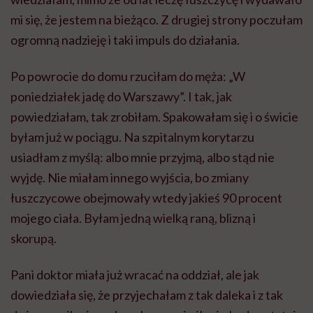
mi się, że jestem na bieżąco. Z drugiej strony poczułam
ogromną nadzieję i taki impuls do działania.
Po powrocie do domu rzuciłam do męża: „W
poniedziałek jadę do Warszawy”. I tak, jak
powiedziałam, tak zrobiłam. Spakowałam się i o świcie
byłam już w pociągu. Na szpitalnym korytarzu
usiadłam z myślą: albo mnie przyjmą, albo stąd nie
wyjdę. Nie miałam innego wyjścia, bo zmiany
łuszczycowe obejmowały wtedy jakieś 90 procent
mojego ciała. Byłam jedną wielką raną, blizną i
skorupą.
Pani doktor miała już wracać na oddział, ale jak
dowiedziała się, że przyjechałam z tak daleka i z tak