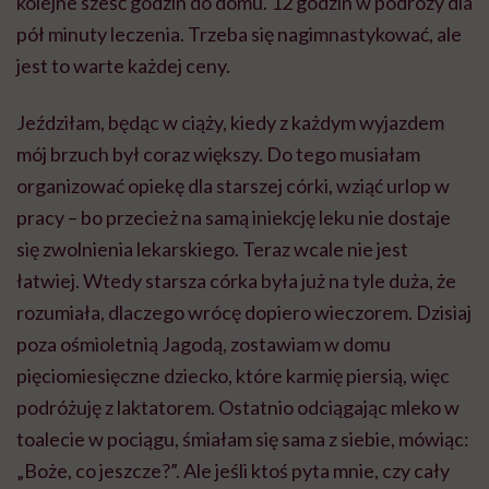
kolejne sześć godzin do domu. 12 godzin w podróży dla
pół minuty leczenia. Trzeba się nagimnastykować, ale
jest to warte każdej ceny.
Jeździłam, będąc w ciąży, kiedy z każdym wyjazdem
mój brzuch był coraz większy. Do tego musiałam
organizować opiekę dla starszej córki, wziąć urlop w
pracy – bo przecież na samą iniekcję leku nie dostaje
się zwolnienia lekarskiego. Teraz wcale nie jest
łatwiej. Wtedy starsza córka była już na tyle duża, że
rozumiała, dlaczego wrócę dopiero wieczorem. Dzisiaj
poza ośmioletnią Jagodą, zostawiam w domu
pięciomiesięczne dziecko, które karmię piersią, więc
podróżuję z laktatorem. Ostatnio odciągając mleko w
toalecie w pociągu, śmiałam się sama z siebie, mówiąc:
„Boże, co jeszcze?”. Ale jeśli ktoś pyta mnie, czy cały