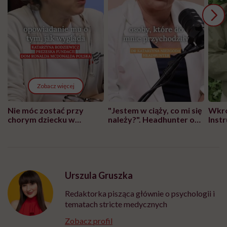
Zobacz więcej
Nie móc zostać przy
"Jestem w ciąży, co mi się
Wkró
chorym dziecku w
należy?". Headhunter o
Inst
szpitalu to tortura.
zmianie pokoleniowej u
atak
"Przeszkadzać w tym
kobiet w ciąży na rynku
wars
może chyba tylko
pracy
eksp
głupota i brak
wyobraźni"
Urszula Gruszka
Redaktorka pisząca głównie o psychologii i
tematach stricte medycznych
Zobacz profil