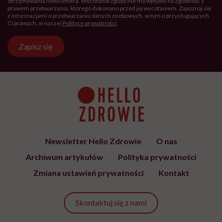
otrzymywania newslettera. Wycofanie zgody nie ma wpływu na zgodność z
prawem przetwarzania, którego dokonano przed jej wycofaniem. Zapoznaj się
z informacjami o przetwarzaniu danych osobowych, w tym o przysługujących
Ci prawach, w naszej
Polityce prywatności
.
Zapisz się
Newsletter Hello Zdrowie
O nas
Archiwum artykułów
Polityka prywatności
Zmiana ustawień prywatności
Kontakt
Skontaktuj się z nami