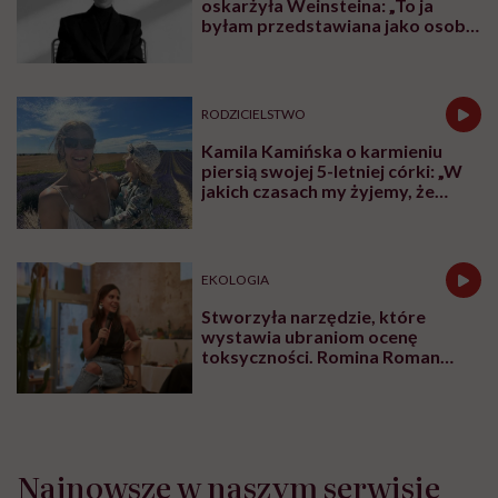
oskarżyła Weinsteina: „To ja
byłam przedstawiana jako osoba,
która musi się bronić”
RODZICIELSTWO
Kamila Kamińska o karmieniu
piersią swojej 5-letniej córki: „W
jakich czasach my żyjemy, że
naturalne sprawy musimy
normalizować?”
EKOLOGIA
Stworzyła narzędzie, które
wystawia ubraniom ocenę
toksyczności. Romina Roman
tłumaczy, co plastik robi z naszą
skórą
Najnowsze w naszym serwisie