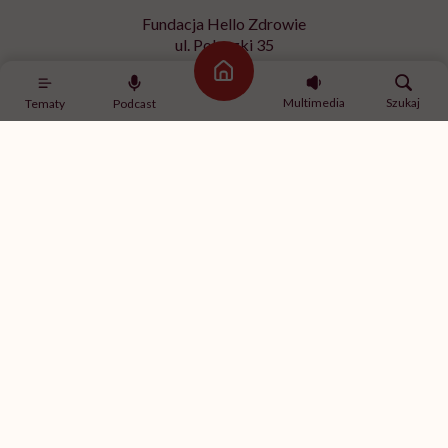
Fundacja Hello Zdrowie
ul. Poleczki 35
02-822 Warszawa
Strona główna
NIP 9512613236
Multimedia
Szukaj
Tematy
Podcast
Kontakt z redakcją
redakcja@hellozdrowie.pl
Dołącz do naszej społeczności
Właścicielem serwisu
HelloZdrowie
jest Fundacja należąca
do
USP Zdrowie sp. z o.o.
, które jest częścią
USP Group
.
Treści zawarte w serwisie HelloZdrowie mają charakter
informacyjno-edukacyjny. Jeśli potrzebujesz porady
odnośnie swojego stanu zdrowia, skonsultuj się z lekarzem
lub farmaceutą.