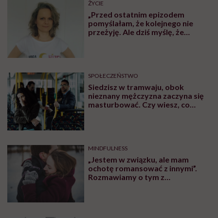
ŻYCIE
„Przed ostatnim epizodem
pomyślałam, że kolejnego nie
przeżyję. Ale dziś myślę, że
przeżyję, tylko wcześniej pójdę
po pomoc”. Alicja o wychodzeniu z
depresji
SPOŁECZEŃSTWO
Siedzisz w tramwaju, obok
nieznany mężczyzna zaczyna się
masturbować. Czy wiesz, co
robić?
MINDFULNESS
„Jestem w związku, ale mam
ochotę romansować z innymi”.
Rozmawiamy o tym z
psychologiem