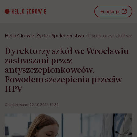
Go
to
Fundacja
content
HelloZdrowie: Życie
›
Społeczeństwo
›
Dyrektorzy szkół we W
Dyrektorzy szkół we Wrocławiu
zastraszani przez
antyszczepionkowców.
Powodem szczepienia przeciw
HPV
Opublikowano:
22.10.2024 12:32