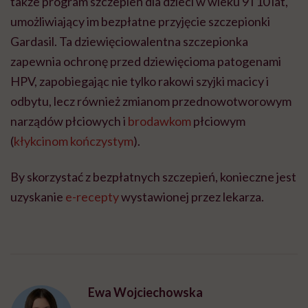
także program szczepień dla dzieci w wieku 9 i 10 lat,
umożliwiający im bezpłatne przyjęcie szczepionki
Gardasil. Ta dziewięciowalentna szczepionka
zapewnia ochronę przed dziewięcioma patogenami
HPV, zapobiegając nie tylko rakowi szyjki macicy i
odbytu, lecz również zmianom przednowotworowym
narządów płciowych i
brodawkom
płciowym
(
kłykcinom kończystym
).
By skorzystać z bezpłatnych szczepień, konieczne jest
uzyskanie
e-recepty
wystawionej przez lekarza.
Ewa Wojciechowska