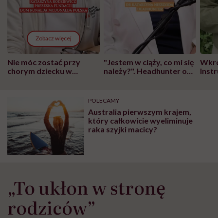
Zobacz więcej
Nie móc zostać przy
"Jestem w ciąży, co mi się
Wkró
chorym dziecku w
należy?". Headhunter o
Inst
szpitalu to tortura.
zmianie pokoleniowej u
atak
"Przeszkadzać w tym
kobiet w ciąży na rynku
wars
może chyba tylko
pracy
eksp
POLECAMY
głupota i brak
Australia pierwszym krajem,
wyobraźni"
który całkowicie wyeliminuje
raka szyjki macicy?
„To ukłon w stronę
rodziców”