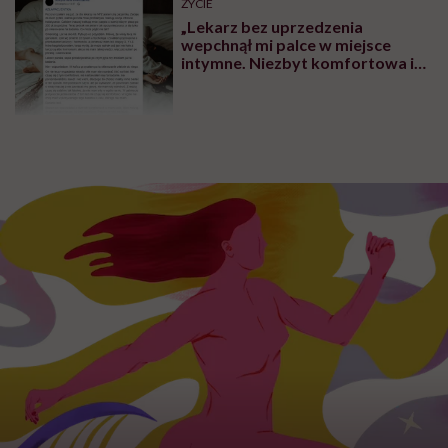
ŻYCIE
„Lekarz bez uprzedzenia
wepchnął mi palce w miejsce
intymne. Niezbyt komfortowa i
przyjemna sytuacja” – mówi
Justyna Kokoszenko o
traumatycznej wizycie u
ginekologa