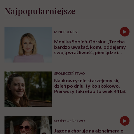
Najpopularniejsze
MINDFULNESS
Monika Sobień-Górska: „Trzeba
bardzo uważać, komu oddajemy
swoją wrażliwość, pieniądze i
zaufanie”
SPOŁECZEŃSTWO
Naukowcy: nie starzejemy się
dzień po dniu, tylko skokowo.
Pierwszy taki etap to wiek 44 lat
SPOŁECZEŃSTWO
Jagoda choruje na alzheimera o