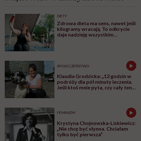
DIETY
Zdrowa dieta ma sens, nawet jeśli
kilogramy wracają. To odkrycie
daje nadzieję wszystkim
walczącym z efektem jo-jo
SPOŁECZEŃSTWO
Klaudia Grodzicka: „12 godzin w
podróży dla pół minuty leczenia.
Jeśli ktoś mnie pyta, czy cały ten
trud ma sens, bez wahania
odpowiadam: 'tak’”
FEMINIZM
Krystyna Chojnowska-Liskiewicz:
„Nie chcę być słynna. Chciałam
tylko być pierwsza”