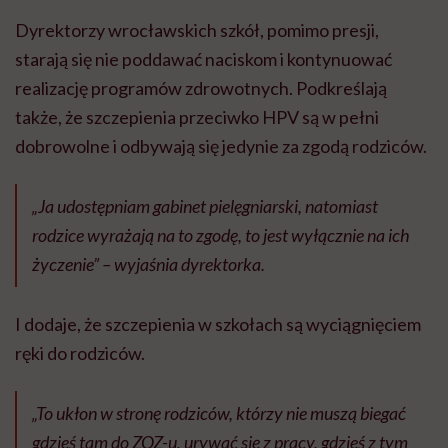
Dyrektorzy wrocławskich szkół, pomimo presji,
starają się nie poddawać naciskom i kontynuować
realizację programów zdrowotnych. Podkreślają
także, że szczepienia przeciwko HPV są w pełni
dobrowolne i odbywają się jedynie za zgodą rodziców.
„Ja udostępniam gabinet pielęgniarski, natomiast
rodzice wyrażają na to zgodę, to jest wyłącznie na ich
życzenie” – wyjaśnia dyrektorka.
I dodaje, że szczepienia w szkołach są wyciągnięciem
ręki do rodziców.
„To ukłon w stronę rodziców, którzy nie muszą biegać
gdzieś tam do ZOZ-u, urywać się z pracy, gdzieś z tym