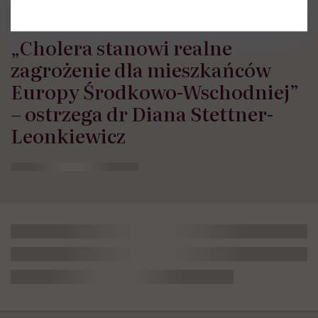
„Cholera stanowi realne
zagrożenie dla mieszkańców
Europy Środkowo-Wschodniej”
– ostrzega dr Diana Stettner-
Leonkiewicz