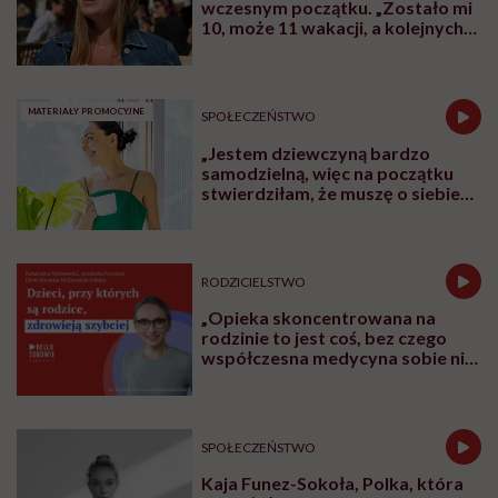
wczesnym początku. „Zostało mi
10, może 11 wakacji, a kolejnych
nie będę już świadoma”
MATERIAŁY PROMOCYJNE
SPOŁECZEŃSTWO
„Jestem dziewczyną bardzo
samodzielną, więc na początku
stwierdziłam, że muszę o siebie
zadbać”. Emilia Pobiedzińska o
słodko-gorzkim doświadczeniu
menopauzy
RODZICIELSTWO
„Opieka skoncentrowana na
rodzinie to jest coś, bez czego
współczesna medycyna sobie nie
poradzi”
SPOŁECZEŃSTWO
Kaja Funez-Sokoła, Polka, która