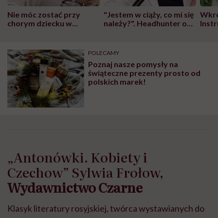
Nie móc zostać przy
"Jestem w ciąży, co mi się
Wkró
chorym dziecku w
należy?". Headhunter o
Inst
szpitalu to tortura.
zmianie pokoleniowej u
atak
"Przeszkadzać w tym
kobiet w ciąży na rynku
wars
może chyba tylko
pracy
eksp
POLECAMY
głupota i brak
Poznaj nasze pomysły na
wyobraźni"
świąteczne prezenty prosto od
polskich marek!
„Antonówki. Kobiety i
Czechow” Sylwia Frołow,
Wydawnictwo Czarne
Klasyk literatury rosyjskiej, twórca wystawianych do