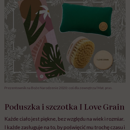
Prezentownik na Boże Narodzenie 2020: coś dla zewnętrza/ Mat. pras.
Poduszka i szczotka I Love Grain
Każde ciało jest piękne, bez względu na wiek i rozmiar.
I każde zasługuje na to, by poświęcić mu trochę czasu i