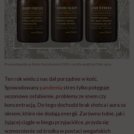
Prezentownik na Boże Narodzenie 2020: coś dla wnętrza/ Mat. pras.
Ten rok wielu z nas dał porządnie w kość.
Spowodowany
pandemią
stres tylko potęguje
sezonowe osłabienie, problemy ze snem czy
koncentracją. Do tego dochodzi brak słońca i aura za
oknem, które nie dodają energii. Zarówno tobie, jak i
żyjącej ciągle w biegu przyjaciółce, przyda się
wzmocnienie od środka w postaci wegańskich