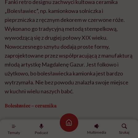
Fanki retro designu zachwyci kultowa ceramika
„Bolesławiec”, np. kamionkowa solniczka i
pieprzniczka z ręcznym dekorem w czerwone róże.
Wykonano go tradycyjną metodą stempelkową,
wywodzącą się z drugiej połowy XIX wieku.
Nowoczesnego sznytu dodają proste formy,
zaprojektowane przez współpracującą z manufakturą
młodą artystkę Magdalenę Gazur. Jest folkowo i
użytkowo, bo bolesławiecka kamionka jest bardzo
wytrzymała. Nie bez powodu znalazła swoje miejsce
w kuchni wielu naszych babć.
Bolesławiec – ceramika
Nowoczesna porcelana Aomi
Strona główna
Multimedia
Szukaj
Tematy
Podcast