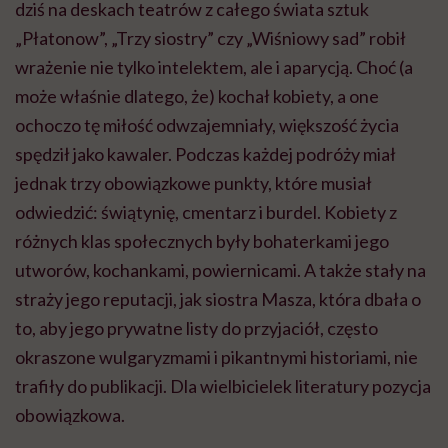
dziś na deskach teatrów z całego świata sztuk
„Płatonow”, „Trzy siostry” czy „Wiśniowy sad” robił
wrażenie nie tylko intelektem, ale i aparycją. Choć (a
może właśnie dlatego, że) kochał kobiety, a one
ochoczo tę miłość odwzajemniały, większość życia
spędził jako kawaler. Podczas każdej podróży miał
jednak trzy obowiązkowe punkty, które musiał
odwiedzić: świątynię, cmentarz i burdel. Kobiety z
różnych klas społecznych były bohaterkami jego
utworów, kochankami, powiernicami. A także stały na
straży jego reputacji, jak siostra Masza, która dbała o
to, aby jego prywatne listy do przyjaciół, często
okraszone wulgaryzmami i pikantnymi historiami, nie
trafiły do publikacji. Dla wielbicielek literatury pozycja
obowiązkowa.