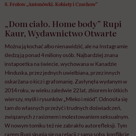
S. Frołow „Antonówki. Kobiety i Czechow”
„Dom ciało. Home body” Rupi
Kaur, Wydawnictwo Otwarte
Można ją kochać albo nienawidzić, ale na Instagramie
śledzą ją ponad 4 miliony osób. Najbardziej znana
instapoetka na świecie, wychowana w Kanadzie
Hinduska, przez jednych uwielbiana, przez innych
oskarżana o kicz i grafomanię. Zasłynęła wydanym w
2014 roku, w wieku zaledwie 22 lat, zbiorem krótkich
wierszy, myśli i rysunków „Mleko i miód”. Odnosiła się
tam do własnych przeżyć i trudnych doświadczeń,
związanych z rasizmem i molestowaniem seksualnym.
W nowym tomiku też nie zabrakło autorefleksji. Tym
razem Rupi skupia się na relacji z samą sobą, konflikcie