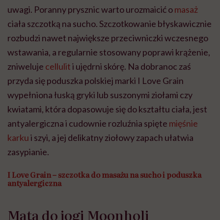
uwagi. Poranny prysznic warto urozmaicić o
masaż
ciała szczotką na sucho. Szczotkowanie błyskawicznie
rozbudzi nawet największe przeciwniczki wczesnego
wstawania, a regularnie stosowany poprawi krążenie,
zniweluje
cellulit
i ujędrni skórę. Na dobranoc zaś
przyda się poduszka polskiej marki I Love Grain
wypełniona łuską gryki lub suszonymi ziołami czy
kwiatami, która dopasowuje się do kształtu ciała, jest
antyalergiczna i cudownie rozluźnia spięte
mięśnie
karku
i szyi, a jej delikatny ziołowy zapach ułatwia
zasypianie.
I Love Grain – szczotka do masażu na sucho
i poduszka
antyalergiczna
Mata do jogi Moonholi