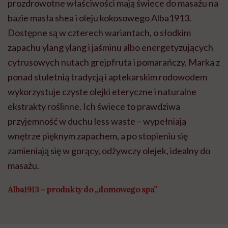
prozdrowotne właściwości mają świece do masażu na
bazie masła shea i oleju kokosowego Alba1913.
Dostępne są w czterech wariantach, o słodkim
zapachu ylang ylang i jaśminu albo energetyzujących
cytrusowych nutach grejpfruta i pomarańczy. Marka z
ponad stuletnią tradycją i aptekarskim rodowodem
wykorzystuje czyste olejki eteryczne i naturalne
ekstrakty roślinne. Ich świece to prawdziwa
przyjemność w duchu less waste – wypełniają
wnętrze pięknym zapachem, a po stopieniu się
zamieniają się w gorący, odżywczy olejek, idealny do
masażu.
Alba1913 – produkty do „domowego spa”