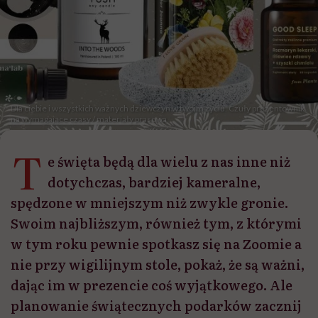
Dla ciebie i wszystkich ważnych dziewczyn w twoim życiu. Czuły prezentownik
na wymagające czasy / materiały prasowa
T
e święta będą dla wielu z nas inne niż
dotychczas, bardziej kameralne,
spędzone w mniejszym niż zwykle gronie.
Swoim najbliższym, również tym, z którymi
w tym roku pewnie spotkasz się na Zoomie a
nie przy wigilijnym stole, pokaż, że są ważni,
dając im w prezencie coś wyjątkowego. Ale
planowanie świątecznych podarków zacznij