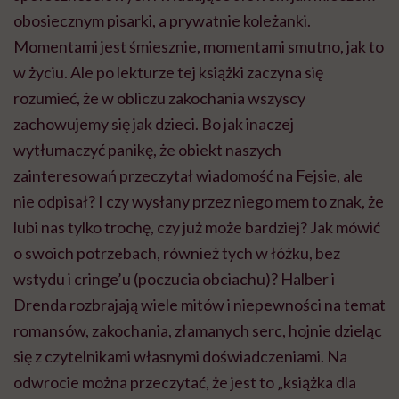
obosiecznym pisarki, a prywatnie koleżanki.
Momentami jest śmiesznie, momentami smutno, jak to
w życiu. Ale po lekturze tej książki zaczyna się
rozumieć, że w obliczu zakochania wszyscy
zachowujemy się jak dzieci. Bo jak inaczej
wytłumaczyć panikę, że obiekt naszych
zainteresowań przeczytał wiadomość na Fejsie, ale
nie odpisał? I czy wysłany przez niego mem to znak, że
lubi nas tylko trochę, czy już może bardziej? Jak mówić
o swoich potrzebach, również tych w łóżku, bez
wstydu i cringe’u (poczucia obciachu)? Halber i
Drenda rozbrajają wiele mitów i niepewności na temat
romansów, zakochania, złamanych serc, hojnie dzieląc
się z czytelnikami własnymi doświadczeniami. Na
odwrocie można przeczytać, że jest to „książka dla