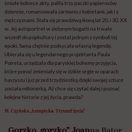
śmiałe kobiece akty, paliła trzy paczki papierosów
dziennie, romansowała zarówno z kobietami, jak i z
mężczyznami. Stała się prawdziwą ikoną lat 20. i 30. XX
w. Jej autoportret w zielonym bugatti na trwałe
wszedł do popkultury i został jednym z symboli tej
epoki. Sama chętnie podsycała własną legendę.
Ubierała się u legendarnego projektanta Paula
Poireta, urządzała dla paryskiej bohemy przyjęcia,
które ponoć zmieniały się w dzikie orgie w oparach
haszyszu i już przed trzydziestką dzięki swojej sztuce
została milionerką. Aż chce się czytać dalej i poznać
kolejne historie z jej życia, prawda?
M. Czyńska „Łempicka. Tryumf życia”
„Gorzko, gorzko” Joan
na Bator,