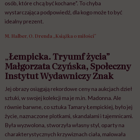
osób, które chcą być kochane”. To chyba
wystarczająca podpowiedź, dla kogo może to być
idealny prezent.
M.
Halber, O. Drenda „
Książka
o miłości”
„
Łempicka. Tryumf życia”
Małgorzata Czyńska, Społeczny
Instytut Wydawniczy Znak
Jej obrazy osiągają rekordowe ceny na aukcjach dzieł
sztuki, w swojej kolekcji ma je m.in. Madonna. Ale
równie barwne, co sztuka Tamary Łempickiej, było jej
życie, naznaczone plotkami, skandalami i tajemnicami.
Była wyzwolona, stworzyła własny styl, oparty na
charakterystycznych krzywiznach ciała, malowała