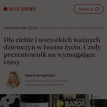
Go
to
Fundacja
content
HelloZdrowie: Życie
›
Dla ciebie i wszystkich ważnych dziewc
Dla ciebie i wszystkich ważnych
dziewczyn w twoim życiu. Czuły
prezentownik na wymagające
czasy
Marta Krupińska
Opublikowano:
04.12.2020 09:29
Aktualizacja:
20.09.2023 11:07