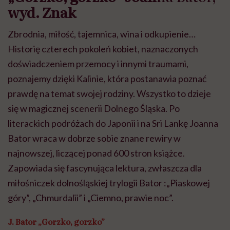
wyd. Znak
Zbrodnia, miłość, tajemnica, wina i odkupienie…
Historię czterech pokoleń kobiet, naznaczonych
doświadczeniem przemocy i innymi traumami,
poznajemy dzięki Kalinie, która postanawia poznać
prawdę na temat swojej rodziny. Wszystko to dzieje
się w magicznej scenerii Dolnego Śląska. Po
literackich podróżach do Japonii i na Sri Lankę Joanna
Bator wraca w dobrze sobie znane rewiry w
najnowszej, liczącej ponad 600 stron książce.
Zapowiada się fascynująca lektura, zwłaszcza dla
miłośniczek dolnośląskiej trylogii Bator :„Piaskowej
góry”, „Chmurdalii” i „Ciemno, prawie noc”.
J. Bator „Gorzko, gorzko”