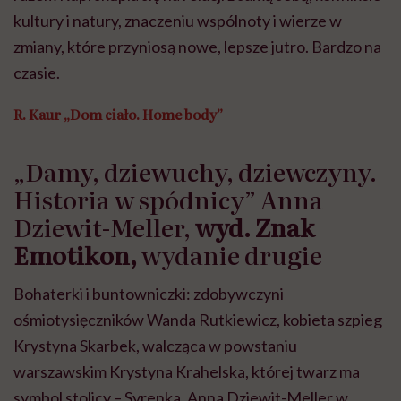
kultury i natury, znaczeniu wspólnoty i wierze w
zmiany, które przyniosą nowe, lepsze jutro. Bardzo na
czasie.
R. Kaur „Dom ciało. Home body”
„Damy, dziewuchy, dziewczyny.
Historia w spódnicy” Anna
Dziewit-Meller,
wyd. Znak
Emotikon,
wydanie drugie
Bohaterki i buntowniczki: zdobywczyni
ośmiotysięczników Wanda Rutkiewicz, kobieta szpieg
Krystyna Skarbek, walcząca w powstaniu
warszawskim Krystyna Krahelska, której twarz ma
symbol stolicy – Syrenka. Anna Dziewit-Meller w