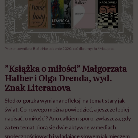
Prezentownik na Boże Narodzenie 2020: coś dla umysłu / Mat. pras.
”Książka o miłości” Małgorzata
Halber i Olga Drenda, wyd.
Znak Literanova
Słodko-gorzka wymiana refleksji na temat stary jak
świat. Co nowego można powiedzieć, a jeszcze lepiej –
napisać, o miłości? Ano całkiem sporo, zwłaszcza, gdy
za ten temat biorą się dwie aktywne w mediach
społecznościowych i władające słowem jak mieczem