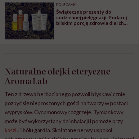
POLECAMY
Świąteczne prezenty do
codziennej pielęgnacji. Podaruj
bliskim porcję zdrowia dla ich
skóry
Naturalne olejki eteryczne
AromaLab
Ten z drzewa herbacianego pozwoli błyskawicznie
pozbyć się nieproszonych gości na twarzy w postaci
wyprysków. Cynamonowy rozgrzeje. Tymiankowy
może być wykorzystany do inhalacji i pomoże przy
kaszlu
i bólu gardła. Skołatane nerwy uspokoi
antystresowy miks olejków z melisy, lawendy, jałowca i