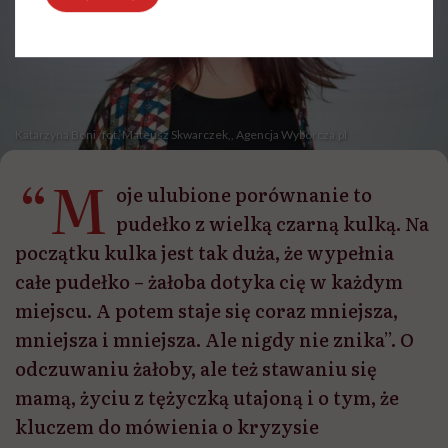
Katarzyna Boni /fot. Mateusz Skwarczek,, Agencja Wyborcza.pl
“M
oje ulubione porównanie to
pudełko z wielką czarną kulką. Na
początku kulka jest tak duża, że wypełnia
całe pudełko – żałoba dotyka cię w każdym
miejscu. A potem staje się coraz mniejsza,
mniejsza i mniejsza. Ale nigdy nie znika”. O
odczuwaniu żałoby, ale też stawaniu się
mamą, życiu z tężyczką utajoną i o tym, że
kluczem do mówienia o kryzysie