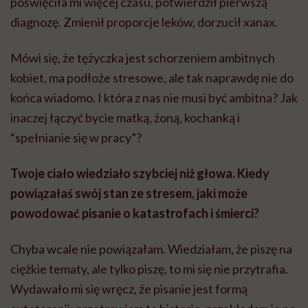
poświęciła mi więcej czasu, potwierdził pierwszą
diagnozę. Zmienił proporcje leków, dorzucił xanax.
Mówi się, że tężyczka jest schorzeniem ambitnych
kobiet, ma podłoże stresowe, ale tak naprawdę nie do
końca wiadomo. I która z nas nie musi być ambitna? Jak
inaczej łączyć bycie matką, żoną, kochanką i
“spełnianie się w pracy”?
Twoje ciało wiedziało szybciej niż głowa. Kiedy
powiązałaś swój stan ze stresem, jaki może
powodować pisanie o katastrofach i śmierci?
Chyba wcale nie powiązałam. Wiedziałam, że piszę na
ciężkie tematy, ale tylko piszę, to mi się nie przytrafia.
Wydawało mi się wręcz, że pisanie jest formą