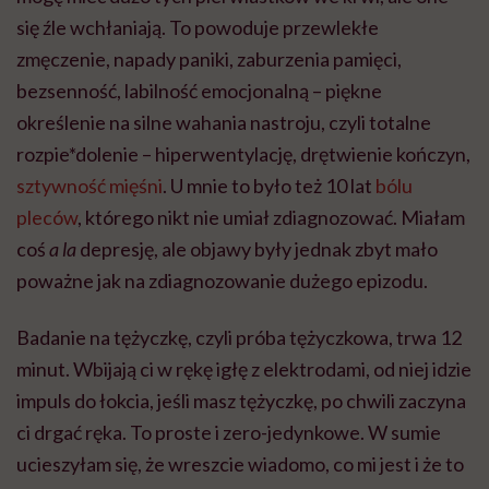
się źle wchłaniają. To powoduje przewlekłe
zmęczenie, napady paniki, zaburzenia pamięci,
bezsenność, labilność emocjonalną – piękne
określenie na silne wahania nastroju, czyli totalne
rozpie*dolenie – hiperwentylację, drętwienie kończyn,
sztywność mięśni
. U mnie to było też 10 lat
bólu
pleców
, którego nikt nie umiał zdiagnozować. Miałam
coś
a la
depresję, ale objawy były jednak zbyt mało
poważne jak na zdiagnozowanie dużego epizodu.
Badanie na tężyczkę, czyli próba tężyczkowa, trwa 12
minut. Wbijają ci w rękę igłę z elektrodami, od niej idzie
impuls do łokcia, jeśli masz tężyczkę, po chwili zaczyna
ci drgać ręka. To proste i zero-jedynkowe. W sumie
ucieszyłam się, że wreszcie wiadomo, co mi jest i że to