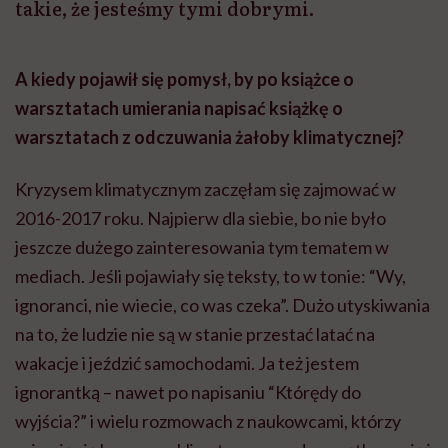
takie, że jesteśmy tymi dobrymi.
A kiedy pojawił się pomysł, by po książce o
warsztatach umierania napisać książkę o
warsztatach z odczuwania żałoby klimatycznej?
Kryzysem klimatycznym zaczęłam się zajmować w
2016-2017 roku. Najpierw dla siebie, bo nie było
jeszcze dużego zainteresowania tym tematem w
mediach. Jeśli pojawiały się teksty, to w tonie: “Wy,
ignoranci, nie wiecie, co was czeka”. Dużo utyskiwania
na to, że ludzie nie są w stanie przestać latać na
wakacje i jeździć samochodami. Ja też jestem
ignorantką – nawet po napisaniu “Którędy do
wyjścia?” i wielu rozmowach z naukowcami, którzy