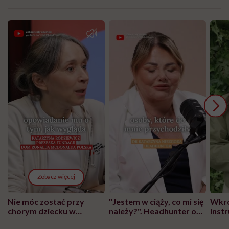
Zobacz więcej
Nie móc zostać przy
"Jestem w ciąży, co mi się
Wkró
chorym dziecku w
należy?". Headhunter o
Inst
szpitalu to tortura.
zmianie pokoleniowej u
atak