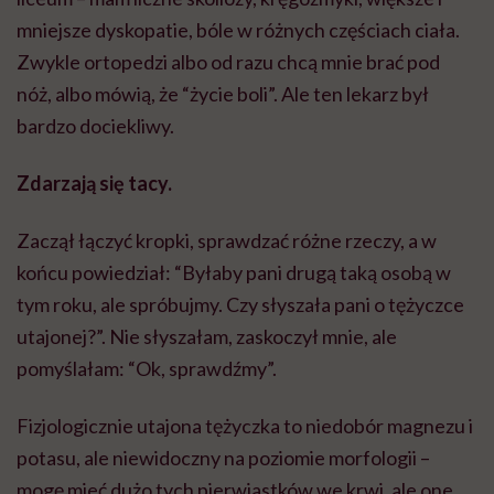
mniejsze dyskopatie, bóle w różnych częściach ciała.
Zwykle ortopedzi albo od razu chcą mnie brać pod
nóż, albo mówią, że “życie boli”. Ale ten lekarz był
bardzo dociekliwy.
Zdarzają się tacy.
Zaczął łączyć kropki, sprawdzać różne rzeczy, a w
końcu powiedział: “Byłaby pani drugą taką osobą w
tym roku, ale spróbujmy. Czy słyszała pani o tężyczce
utajonej?”. Nie słyszałam, zaskoczył mnie, ale
pomyślałam: “Ok, sprawdźmy”.
Fizjologicznie utajona tężyczka to niedobór magnezu i
potasu, ale niewidoczny na poziomie morfologii –
mogę mieć dużo tych pierwiastków we krwi, ale one