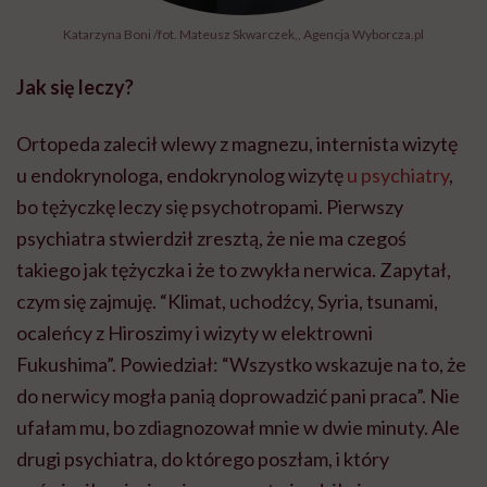
Katarzyna Boni /fot. Mateusz Skwarczek,, Agencja Wyborcza.pl
Jak się leczy?
Ortopeda zalecił wlewy z magnezu, internista wizytę
u endokrynologa, endokrynolog wizytę
u psychiatry
,
bo tężyczkę leczy się psychotropami. Pierwszy
psychiatra stwierdził zresztą, że nie ma czegoś
takiego jak tężyczka i że to zwykła nerwica. Zapytał,
czym się zajmuję. “Klimat, uchodźcy, Syria, tsunami,
ocaleńcy z Hiroszimy i wizyty w elektrowni
Fukushima”. Powiedział: “Wszystko wskazuje na to, że
do nerwicy mogła panią doprowadzić pani praca”. Nie
ufałam mu, bo zdiagnozował mnie w dwie minuty. Ale
drugi psychiatra, do którego poszłam, i który