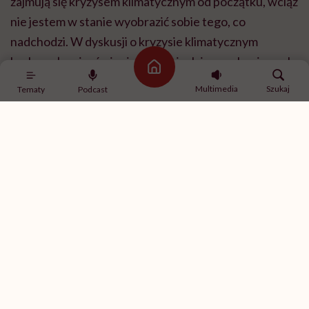
zajmują się kryzysem klimatycznym od początku, wciąż
nie jestem w stanie wyobrazić sobie tego, co
nadchodzi. W dyskusji o kryzysie klimatycznym
brakowało mi mówienia o emocjach i o mechanizmach,
Strona główna
które towarzyszą konfrontacji z trudną prawdą.
Multimedia
Szukaj
Tematy
Podcast
Prawdą o?
Po pierwsze, o nas samych – bo to ja jestem tą osobą,
która lata samolotem, jeździ samochodem, jada mięso,
robi pranie, stale emituje dwutlenek węgla, który
okrył Ziemię już metrowej grubości kocem. Od
emitowania CO2 już nie da się uciec. Zaskoczyło mnie,
że w PRL-u mieliśmy większy ślad węglowy niż dzisiaj.
Myślałam, że skoro byliśmy niekonsumpcyjni, to też
zeroemisyjni i mam jakiś zapas śladu węglowego do