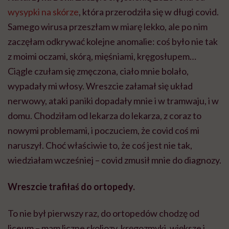
wysypki na skórze
, która przerodziła się w długi covid.
Samego wirusa przeszłam w miarę lekko, ale po nim
zaczęłam odkrywać kolejne anomalie: coś było nie tak
z moimi oczami, skórą, mięśniami, kręgosłupem…
Ciągle czułam się zmęczona, ciało mnie bolało,
wypadały mi włosy. Wreszcie załamał się układ
nerwowy, ataki paniki dopadały mnie i w tramwaju, i w
domu. Chodziłam od lekarza do lekarza, z coraz to
nowymi problemami, i poczuciem, że covid coś mi
naruszył. Choć właściwie to, że coś jest nie tak,
wiedziałam wcześniej – covid zmusił mnie do diagnozy.
Wreszcie trafiłaś do ortopedy.
To nie był pierwszy raz, do ortopedów chodzę od
liceum – mam liczne skoliozy, kręgozmyki, większe i