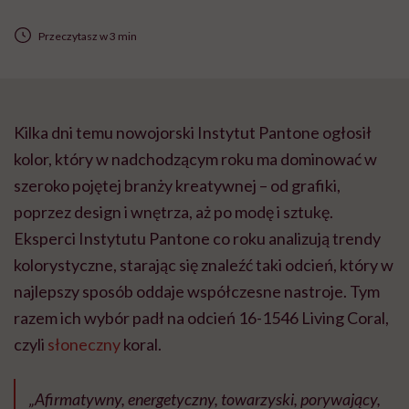
Przeczytasz w 3 min
Kilka dni temu nowojorski Instytut Pantone ogłosił
kolor, który w nadchodzącym roku ma dominować w
szeroko pojętej branży kreatywnej – od grafiki,
poprzez design i wnętrza, aż po modę i sztukę.
Eksperci Instytutu Pantone co roku analizują trendy
kolorystyczne, starając się znaleźć taki odcień, który w
najlepszy sposób oddaje współczesne nastroje. Tym
razem ich wybór padł na odcień 16-1546 Living Coral,
czyli
słoneczny
koral.
„Afirmatywny, energetyczny, towarzyski, porywający,