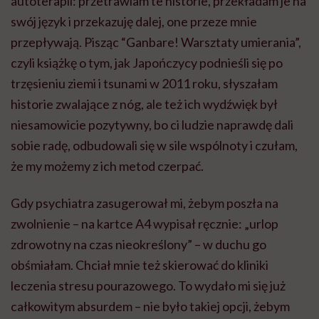
autoterapii: przetrawiam te historie, przekładam je na
swój język i przekazuję dalej, one przeze mnie
przepływają. Pisząc “Ganbare! Warsztaty umierania”,
czyli książkę o tym, jak Japończycy podnieśli się po
trzęsieniu ziemi i tsunami w 2011 roku, słyszałam
historie zwalające z nóg, ale też ich wydźwięk był
niesamowicie pozytywny, bo ci ludzie naprawdę dali
sobie radę, odbudowali się w sile wspólnoty i czułam,
że my możemy z ich metod czerpać.
Gdy psychiatra zasugerował mi, żebym poszła na
zwolnienie – na kartce A4 wypisał ręcznie: „urlop
zdrowotny na czas nieokreślony” – w duchu go
obśmiałam. Chciał mnie też skierować do kliniki
leczenia stresu pourazowego. To wydało mi się już
całkowitym absurdem – nie było takiej opcji, żebym