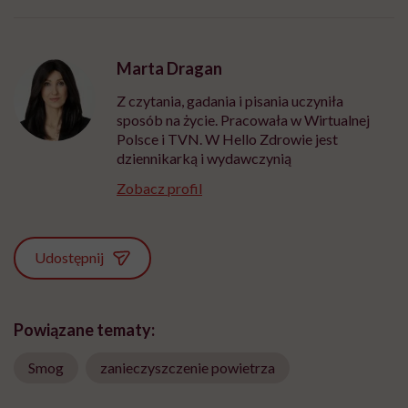
"Przeszkadzać w tym
kobiet w ciąży na rynku
wars
może chyba tylko
pracy
eksp
głupota i brak
wyobraźni"
Marta Dragan
Z czytania, gadania i pisania uczyniła
sposób na życie. Pracowała w Wirtualnej
Polsce i TVN. W Hello Zdrowie jest
dziennikarką i wydawczynią
Zobacz profil
Udostępnij
Powiązane tematy:
Smog
zanieczyszczenie powietrza