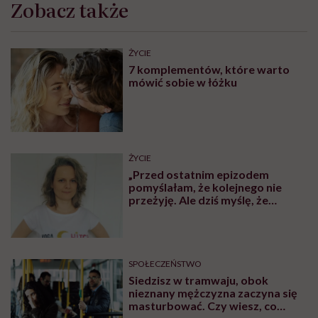
Zobacz także
ŻYCIE
7 komplementów, które warto
mówić sobie w łóżku
ŻYCIE
„Przed ostatnim epizodem
pomyślałam, że kolejnego nie
przeżyję. Ale dziś myślę, że
przeżyję, tylko wcześniej pójdę
po pomoc”. Alicja o wychodzeniu z
depresji
SPOŁECZEŃSTWO
Siedzisz w tramwaju, obok
nieznany mężczyzna zaczyna się
masturbować. Czy wiesz, co