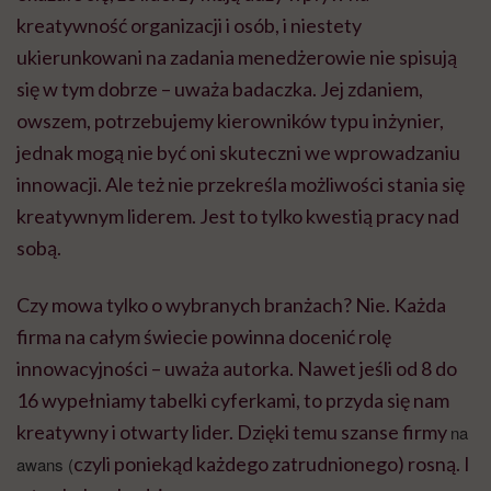
kreatywność organizacji i osób, i niestety
ukierunkowani na zadania menedżerowie nie spisują
się w tym dobrze – uważa badaczka. Jej zdaniem,
owszem, potrzebujemy kierowników typu inżynier,
jednak mogą nie być oni skuteczni we wprowadzaniu
innowacji. Ale też nie przekreśla możliwości stania się
kreatywnym liderem. Jest to tylko kwestią pracy nad
sobą.
Czy mowa tylko o wybranych branżach? Nie. Każda
firma na całym świecie powinna docenić rolę
innowacyjności – uważa autorka. Nawet jeśli od 8 do
16 wypełniamy tabelki cyferkami, to przyda się nam
kreatywny i otwarty lider. Dzięki temu szanse firmy
na
czyli poniekąd każdego zatrudnionego) rosną. I
awans (