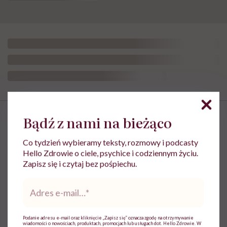
„Opieka
skoncentrowana
Bądź z nami na bieżąco
na
Najpopularniejsze
rodzinie
to
Co tydzień wybieramy teksty, rozmowy i podcasty
jest
Hello Zdrowie o ciele, psychice i codziennym życiu.
coś,
Zapisz się i czytaj bez pośpiechu.
MINDFULNESS
bez
czego
Monika Sobień-Górska: „Trzeba
Adres
współczesna
bardzo uważać, komu oddajemy
e-
medycyna
swoją wrażliwość, pieniądze i
mail
*
sobie
zaufanie”
nie
Podanie adresu e-mail oraz kliknięcie „Zapisz się” oznacza zgodę na otrzymywanie
poradzi”
wiadomości o nowościach, produktach, promocjach lub usługach dot. Hello Zdrowie. W