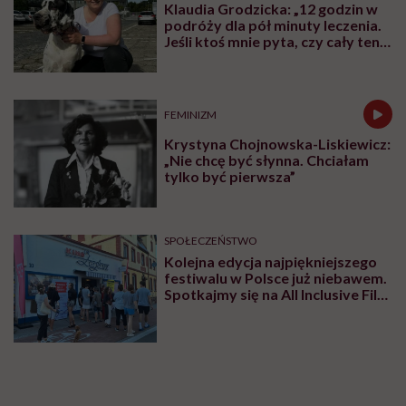
Klaudia Grodzicka: „12 godzin w
podróży dla pół minuty leczenia.
Jeśli ktoś mnie pyta, czy cały ten
trud ma sens, bez wahania
odpowiadam: 'tak’”
FEMINIZM
Krystyna Chojnowska-Liskiewicz:
„Nie chcę być słynna. Chciałam
tylko być pierwsza”
SPOŁECZEŃSTWO
Kolejna edycja najpiękniejszego
festiwalu w Polsce już niebawem.
Spotkajmy się na All Inclusive Film
Festival w Jastarni!