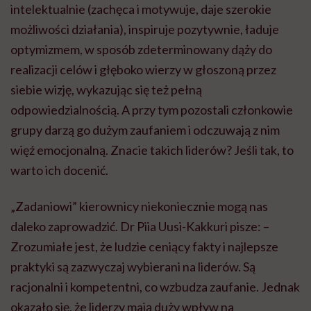
intelektualnie (zachęca i motywuje, daje szerokie
możliwości działania), inspiruje pozytywnie, ładuje
optymizmem, w sposób zdeterminowany dąży do
realizacji celów i głęboko wierzy w głoszoną przez
siebie wizję, wykazując się też pełną
odpowiedzialnością. A przy tym pozostali członkowie
grupy darzą go dużym zaufaniem i odczuwają z nim
więź emocjonalną. Znacie takich liderów? Jeśli tak, to
warto ich docenić.
„Zadaniowi” kierownicy niekoniecznie mogą nas
daleko zaprowadzić. Dr Piia Uusi-Kakkuri pisze: –
Zrozumiałe jest, że ludzie ceniący fakty i najlepsze
praktyki są zazwyczaj wybierani na liderów. Są
racjonalni i kompetentni, co wzbudza zaufanie. Jednak
okazało się, że liderzy mają duży wpływ na