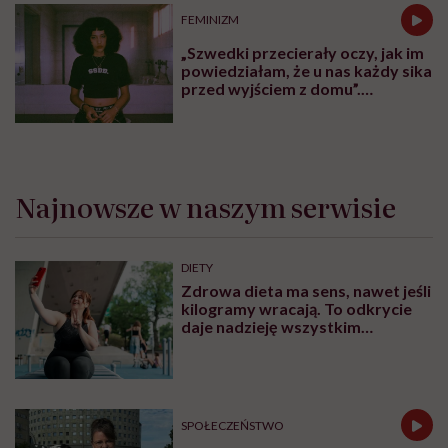
FEMINIZM
„Szwedki przecierały oczy, jak im
powiedziałam, że u nas każdy sika
przed wyjściem z domu”.
Architektka o „smyczy
moczowej”
Najnowsze w naszym serwisie
DIETY
Zdrowa dieta ma sens, nawet jeśli
kilogramy wracają. To odkrycie
daje nadzieję wszystkim
walczącym z efektem jo-jo
SPOŁECZEŃSTWO