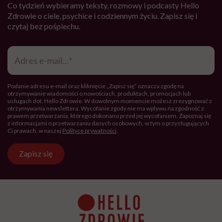
Co tydzień wybieramy teksty, rozmowy i podcasty Hello
Zdrowie o ciele, psychice i codziennym życiu. Zapisz się i
czytaj bez pośpiechu.
Adres
e-
mail
*
Podanie adresu e-mail oraz kliknięcie „Zapisz się” oznacza zgodę na
otrzymywanie wiadomości o nowościach, produktach, promocjach lub
usługach dot. Hello Zdrowie. W dowolnym momencie możesz zrezygnować z
otrzymywania newslettera. Wycofanie zgody nie ma wpływu na zgodność z
prawem przetwarzania, którego dokonano przed jej wycofaniem. Zapoznaj się
z informacjami o przetwarzaniu danych osobowych, w tym o przysługujących
Ci prawach, w naszej
Polityce prywatności
.
Zapisz się