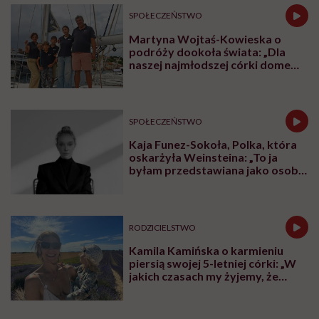
SPOŁECZEŃSTWO
Martyna Wojtaś-Kowieska o
podróży dookoła świata: „Dla
naszej najmłodszej córki domem
jest jacht. Miała dwa latka, kiedy
wypływaliśmy w rejs”
SPOŁECZEŃSTWO
Kaja Funez-Sokoła, Polka, która
oskarżyła Weinsteina: „To ja
byłam przedstawiana jako osoba,
która musi się bronić”
RODZICIELSTWO
Kamila Kamińska o karmieniu
piersią swojej 5-letniej córki: „W
jakich czasach my żyjemy, że
naturalne sprawy musimy
normalizować?”