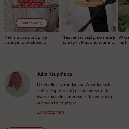
Zobacz więcej
Nie móc zostać przy
"Jestem w ciąży, co mi się
Wkró
chorym dziecku w
należy?". Headhunter o
Inst
szpitalu to tortura.
zmianie pokoleniowej u
atak
"Przeszkadzać w tym
kobiet w ciąży na rynku
wars
może chyba tylko
pracy
eksp
głupota i brak
wyobraźni"
Julia Krupińska
Dziennikarka medyczna. Absolwentka
polityki społecznej na Uniwersytecie
Warszawskim, interesuje się tematyką
zdrowia i medycyny
Zobacz profil