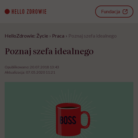
Go
to
Fundacja
content
HelloZdrowie: Życie
›
Praca
›
Poznaj szefa idealnego
Poznaj szefa idealnego
Opublikowano:
20.07.2018 13:43
Aktualizacja:
07.05.2020 11:21