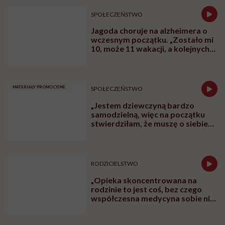
SPOŁECZEŃSTWO
Jagoda choruje na alzheimera o
wczesnym początku. „Zostało mi
10, może 11 wakacji, a kolejnych
nie będę już świadoma”
MATERIAŁY PROMOCYJNE
SPOŁECZEŃSTWO
„Jestem dziewczyną bardzo
samodzielną, więc na początku
stwierdziłam, że muszę o siebie
zadbać”. Emilia Pobiedzińska o
słodko-gorzkim doświadczeniu
menopauzy
RODZICIELSTWO
„Opieka skoncentrowana na
rodzinie to jest coś, bez czego
współczesna medycyna sobie nie
poradzi”