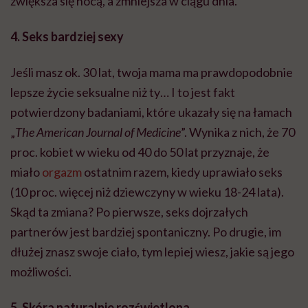
zwiększa się nocą, a zmniejsza w ciągu dnia.
4. Seks bardziej sexy
Jeśli masz ok. 30 lat, twoja mama ma prawdopodobnie
lepsze życie seksualne niż ty… I to jest fakt
potwierdzony badaniami, które ukazały się na łamach
„
The American Journal of Medicine
”. Wynika z nich, że 70
proc. kobiet w wieku od 40 do 50 lat przyznaje, że
miało
orgazm
ostatnim razem, kiedy uprawiało seks
(10 proc. więcej niż dziewczyny w wieku 18-24 lata).
Skąd ta zmiana? Po pierwsze, seks dojrzałych
partnerów jest bardziej spontaniczny. Po drugie, im
dłużej znasz swoje ciało, tym lepiej wiesz, jakie są jego
możliwości.
5. Skóra naturalnie rozświetlona