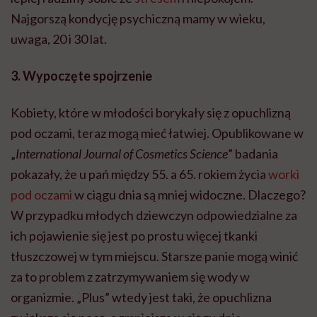
Najgorszą kondycję psychiczną mamy w wieku,
uwaga, 20 i 30 lat.
3. Wypoczęte spojrzenie
Kobiety, które w młodości borykały się z opuchlizną
pod oczami, teraz mogą mieć łatwiej. Opublikowane w
„
International Journal of Cosmetics Science
” badania
pokazały, że u pań między 55. a 65. rokiem życia
worki
pod oczami
w ciągu dnia są mniej widoczne. Dlaczego?
W przypadku młodych dziewczyn odpowiedzialne za
ich pojawienie się jest po prostu więcej tkanki
tłuszczowej w tym miejscu. Starsze panie mogą winić
za to problem z zatrzymywaniem się wody w
organizmie. „Plus” wtedy jest taki, że opuchlizna