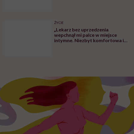
ŻYCIE
„Lekarz bez uprzedzenia
wepchnął mi palce w miejsce
intymne. Niezbyt komfortowa i
przyjemna sytuacja” – mówi
Justyna Kokoszenko o
traumatycznej wizycie u
ginekologa