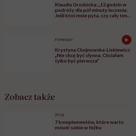
Klaudia Grodzicka: „12 godzin w
podróży dla pół minuty leczenia.
Jeśli ktoś mnie pyta, czy cały ten
trud ma sens, bez wahania
odpowiadam: 'tak’”
FEMINIZM
Krystyna Chojnowska-Liskiewicz:
„Nie chcę być słynna. Chciałam
tylko być pierwsza”
Zobacz także
ŻYCIE
7 komplementów, które warto
mówić sobie w łóżku