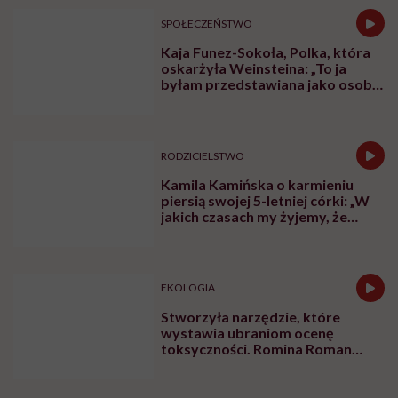
SPOŁECZEŃSTWO
Kaja Funez-Sokoła, Polka, która
oskarżyła Weinsteina: „To ja
byłam przedstawiana jako osoba,
która musi się bronić”
RODZICIELSTWO
Kamila Kamińska o karmieniu
piersią swojej 5-letniej córki: „W
jakich czasach my żyjemy, że
naturalne sprawy musimy
normalizować?”
EKOLOGIA
Stworzyła narzędzie, które
wystawia ubraniom ocenę
toksyczności. Romina Roman
tłumaczy, co plastik robi z naszą
skórą