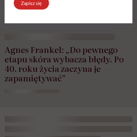
Zapisz się
Agnes Frankel: „Do pewnego
etapu skóra wybacza błędy. Po
40. roku życia zaczyna je
zapamiętywać”