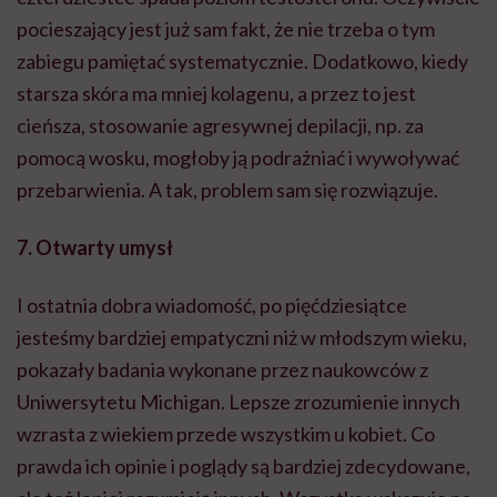
pocieszający jest już sam fakt, że nie trzeba o tym
zabiegu pamiętać systematycznie. Dodatkowo, kiedy
starsza skóra ma mniej kolagenu, a przez to jest
cieńsza, stosowanie agresywnej depilacji, np. za
pomocą wosku, mogłoby ją podrażniać i wywoływać
przebarwienia. A tak, problem sam się rozwiązuje.
7. Otwarty umysł
I ostatnia dobra wiadomość, po pięćdziesiątce
jesteśmy bardziej empatyczni niż w młodszym wieku,
pokazały badania wykonane przez naukowców z
Uniwersytetu Michigan. Lepsze zrozumienie innych
wzrasta z wiekiem przede wszystkim u kobiet. Co
prawda ich opinie i poglądy są bardziej zdecydowane,