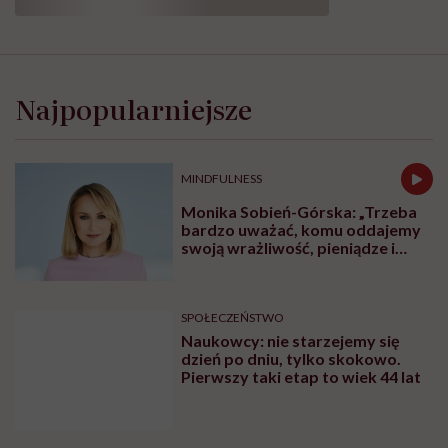
Kobieta
dojrzała
na
Najpopularniejsze
rynku
pracy.
O
prawie,
MINDFULNESS
dyskryminacji
i
Monika Sobień-Górska: „Trzeba
przedwczesnej
bardzo uważać, komu oddajemy
rezygnacji
swoją wrażliwość, pieniądze i
z
zaufanie”
kariery
SPOŁECZEŃSTWO
Naukowcy: nie starzejemy się
dzień po dniu, tylko skokowo.
Pierwszy taki etap to wiek 44 lat