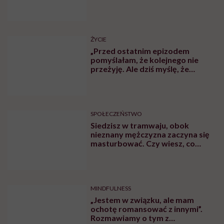
ŻYCIE
„Przed ostatnim epizodem
pomyślałam, że kolejnego nie
przeżyję. Ale dziś myślę, że
przeżyję, tylko wcześniej pójdę
po pomoc”. Alicja o wychodzeniu z
depresji
SPOŁECZEŃSTWO
Siedzisz w tramwaju, obok
nieznany mężczyzna zaczyna się
masturbować. Czy wiesz, co
robić?
MINDFULNESS
„Jestem w związku, ale mam
ochotę romansować z innymi”.
Rozmawiamy o tym z