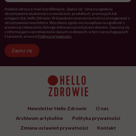
Podanie adresu e-mail oraz kliknięcie „Zapisz się” oznacza zgodę na
otrzymywanie wiadomości o nowościach, produktach, promocjach lub
usługach dot. Hello Zdrowie. W dowolnym momencie możesz zrezygnować z
otrzymywania newslettera. Wycofanie zgody nie ma wpływu na zgodność z
prawem przetwarzania, którego dokonano przed jej wycofaniem. Zapoznaj się
z informacjami o przetwarzaniu danych osobowych, w tym o przysługujących
Ci prawach, w naszej
Polityce prywatności
.
Zapisz się
Newsletter Hello Zdrowie
O nas
Archiwum artykułów
Polityka prywatności
Zmiana ustawień prywatności
Kontakt