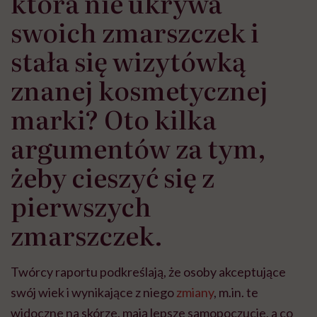
która nie ukrywa
swoich zmarszczek i
stała się wizytówką
znanej kosmetycznej
marki? Oto kilka
argumentów za tym,
żeby cieszyć się z
pierwszych
zmarszczek.
Twórcy raportu podkreślają, że osoby akceptujące
swój wiek i wynikające z niego
zmiany
, m.in. te
widoczne na skórze, mają lepsze samopoczucie, a co