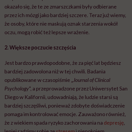
okazało się, że te ze zmarszczkami były odbierane
przez ich mózgi jako bardziej szczere. Teraz już wiemy,
że osoby, które nie maskują oznak starzenia wokół
oczu, mogą robić też lepsze wrażenie.
2. Większe poczucie szczęścia
Jest bardzo prawdopodobne, że za pięć lat będziesz
bardziej zadowolona niż w tej chwili. Badania
opublikowane w czasopiśmie „
Journal of Clinical
Psychology
”, a przeprowadzone przez Uniwersytet San
Diego w Kalifornii, udowadniają, że ludzie starsi są
bardziej szczęśliwi, ponieważ zdobyte doświadczenie
pomaga im kontrolować emocje. Zauważono również,
że z wiekiem spada ryzyko zachorowania na
depresję
,
lepiej radzimy sobie ze
stresem
i niepokojem.