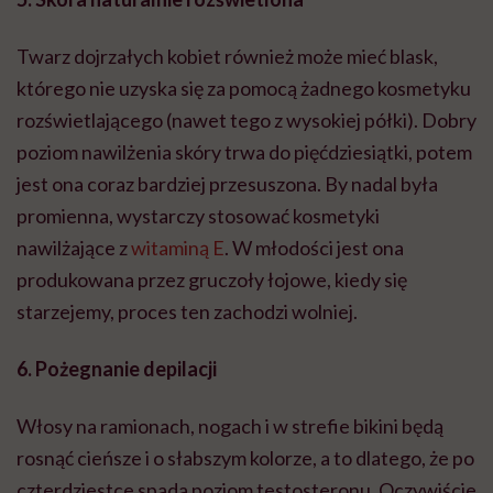
Twarz dojrzałych kobiet również może mieć blask,
którego nie uzyska się za pomocą żadnego kosmetyku
rozświetlającego (nawet tego z wysokiej półki). Dobry
poziom nawilżenia skóry trwa do pięćdziesiątki, potem
jest ona coraz bardziej przesuszona. By nadal była
promienna, wystarczy stosować kosmetyki
nawilżające z
witaminą E
. W młodości jest ona
produkowana przez gruczoły łojowe, kiedy się
starzejemy, proces ten zachodzi wolniej.
6. Pożegnanie depilacji
Włosy na ramionach, nogach i w strefie bikini będą
rosnąć cieńsze i o słabszym kolorze, a to dlatego, że po
czterdziestce spada poziom testosteronu. Oczywiście