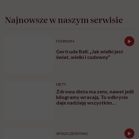
Najnowsze w naszym serwisie
FEMINIZM
Gertrude Bell: „Jak wielki jest
świat, wielki i cudowny”
DIETY
Zdrowa dieta ma sens, nawet jeśli
kilogramy wracają. To odkrycie
daje nadzieję wszystkim
walczącym z efektem jo-jo
SPOŁECZEŃSTWO