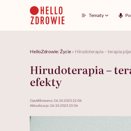
Go
to
content
Tematy
Po
HelloZdrowie: Życie
›
Hirudoterapia – terapia pij
Hirudoterapia – te
efekty
Opublikowano:
26.10.2023 22:06
Aktualizacja:
26.10.2023 23:36