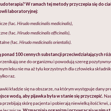
udoterapia? W ramach tej metody przyczepia się do ciał
wli laboratoryjnej:
icze
(
łac.
Hirudo medicinalis medicinalis)
,
czne
(
łac.
Hirudo medicinalis officinalis)
,
ntalne
(
łac.
Hirudo medicinalis orientalis).
ą ponad 100 cennych substancji przeciwdziałających ró
przenikają one do organizmu i powodują szereg pozytywny
nym leku nie ma aż tylu korzystnych dla człowieka składni
ylko raz.
awki kładzie się na obszarze, na którym występuje dany p
ejsce wodą, aby pijawka była w stanie się przyczepić.
Nas
 przebijają skórę pacjenta i pobierają niewielką ilość krwi,
e lecznicze.
Wzmacniają organizm i przywracają w nim s