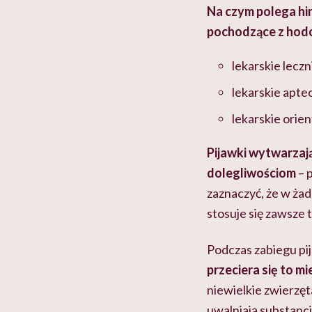
Na czym polega hir
pochodzące z hodo
lekarskie leczn
lekarskie apte
lekarskie orie
Pijawki wytwarzaj
dolegliwościom
– 
zaznaczyć, że w żad
stosuje się zawsze t
Podczas zabiegu pij
przeciera się to mi
niewielkie zwierzęta
uwalniają substancj