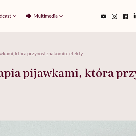
Multimedia
dcast
awkami, która przynosi znakomite efekty
rapia pijawkami, która pr