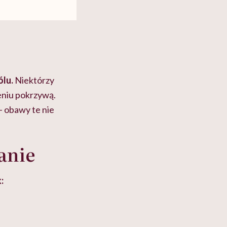
ólu.
Niektórzy
eniu pokrzywą.
– obawy te nie
wanie
: