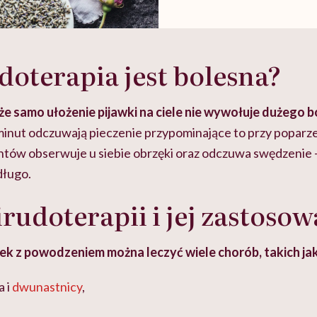
doterapia jest bolesna?
e samo ułożenie pijawki na ciele nie wywołuje dużego b
minut odczuwają pieczenie przypominające to przy poparz
entów obserwuje u siebie obrzęki oraz odczuwa swędzenie 
długo.
irudoterapii i jej zastoso
ek z powodzeniem można leczyć wiele chorób, takich jak
a i
dwunastnicy
,