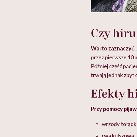
Czy hiru
Warto zaznaczyć, ż
przez pierwsze 10 
Później część pacj
trwają jednak zbyt 
Efekty h
Przy pomocy pijaw
wrzody żołądk
rwa kulszowa,