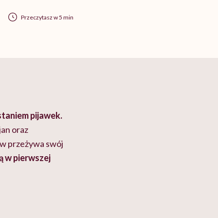
Przeczytasz w 5 min
staniem pijawek.
jan oraz
nów przeżywa swój
ą w pierwszej