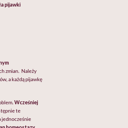
a pijawki
żnym
ch zmian. Należy
ków, a każdą pijawkę
roblem.
Wcześniej
tępnie te
 a jednocześnie
tan homeostazy.