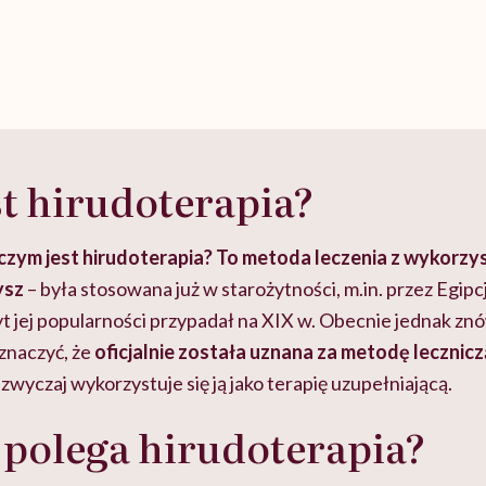
t hirudoterapia?
czym jest hirudoterapia? To metoda leczenia z wykorzy
ysz
– była stosowana już w starożytności, m.in. przez Egipc
yt jej popularności przypadał na XIX w. Obecnie jednak z
znaczyć, że
oficjalnie została uznana za metodę lecznicz
zwyczaj wykorzystuje się ją jako terapię uzupełniającą.
polega hirudoterapia?