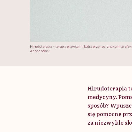
Hirudoterapia – terapia pijawkami, która przynosi znakomite efek
Adobe Stock
Hirudoterapia t
medycyny. Pomag
sposób? Wpuszcz
się pomocne pr
za niezwykle sk