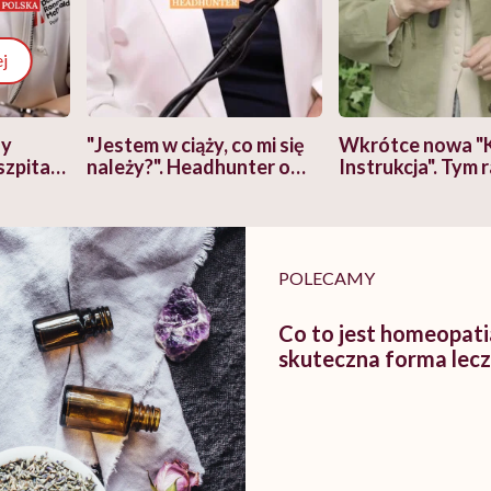
j
zy
"Jestem w ciąży, co mi się
Wkrótce nowa "
szpitalu
należy?". Headhunter o
Instrukcja". Tym 
szkadzać
zmianie pokoleniowej u
atakach paniki. Z
tylko
kobiet w ciąży na rynku
warsztat pacjen
braźni"
pracy
ekspercki
POLECAMY
Co to jest homeopati
skuteczna forma lecz