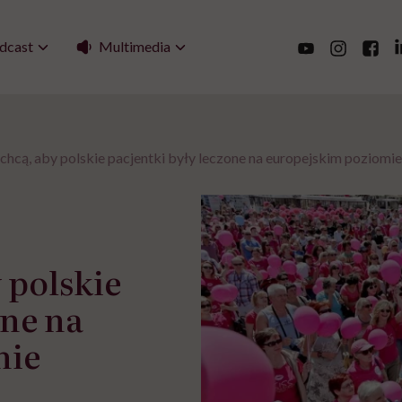
Multimedia
dcast
hcą, aby polskie pacjentki były leczone na europejskim poziomie
 polskie
one na
mie