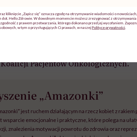
braźni"
pracy
ekspercki
 jaki lek - oryginalny czy biopodobny -
raz kliknięcie „Zapisz się” oznacza zgodę na otrzymywanie wiadomości o nowościach
ch dot. Hello Zdrowie. W dowolnym momencie możesz zrezygnować z otrzymywania 
 być podany oraz w jakiej postaci, de
zgodność z prawem przetwarzania, którego dokonano przed jej wycofaniem. Zapoznaj
sobowych, w tym o przysługujących Ci prawach, w naszej
Polityce prywatności
.
a zgodą pacjenta, kierując się jego sta
nym i potrzebami - mówi Krystyna W
Federacji Stowarzyszeń „Amazonki” i p
j Koalicji Pacjentów Onkologicznych.
yszenie „Amazonki”
zonki” jest ruchem działającym na rzecz kobiet z rakiem p
 wsparcie emocjonalne i praktyczne, które polega na ułat
ji, znalezienia motywacji powrotu do zdrowia oraz repre