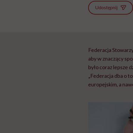
Udostępnij
Federacja Stowarz
aby w znaczący spos
było coraz lepsze d
„Federacja dba o to
europejskim, a naw