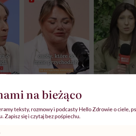
nami na bieżąco
j
ramy teksty, rozmowy i podcasty Hello Zdrowie o ciele, ps
zy
"Jestem w ciąży, co mi się
Wkrótce nowa "
 Zapisz się i czytaj bez pośpiechu.
szpitalu
należy?". Headhunter o
Instrukcja". Tym 
szkadzać
zmianie pokoleniowej u
atakach paniki. Z
tylko
kobiet w ciąży na rynku
warsztat pacjen