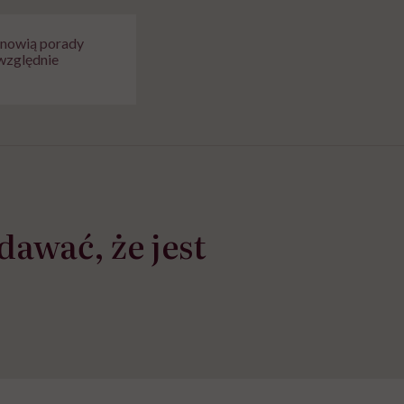
tanowią porady
względnie
awać, że jest