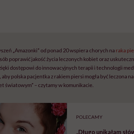
yszeń „Amazonki” od ponad 20 wspiera chorych na
raka pie
ób poprawić jakość życia leczonych kobiet oraz uskuteczni
zięki dostępowi do innowacyjnych terapii i technologii me
, aby polska pacjentka z rakiem piersi mogła być leczona n
et światowym” – czytamy w komunikacie.
POLECAMY
„Długo unikałam słó