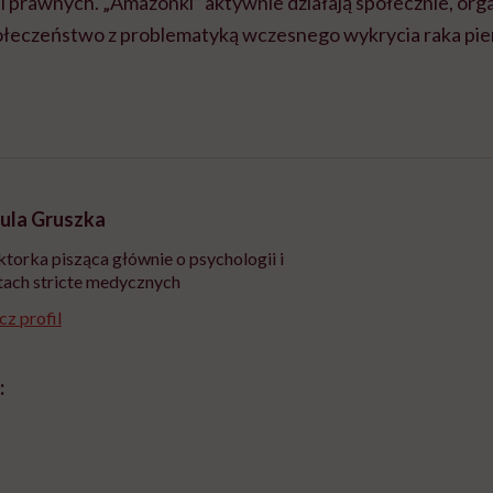
i prawnych. „Amazonki” aktywnie działają społecznie, org
łeczeństwo z problematyką wczesnego wykrycia raka piersi
ula Gruszka
torka pisząca głównie o psychologii i
ach stricte medycznych
z profil
: