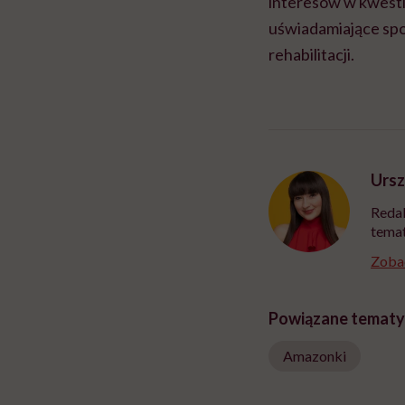
interesów w kwesti
uświadamiające spo
rehabilitacji.
Ursz
Redak
temat
Zobac
Powiązane tematy
Amazonki