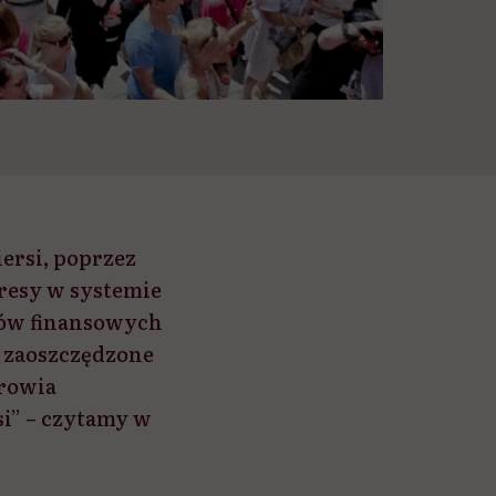
ersi, poprzez
eresy w systemie
ków finansowych
y zaoszczędzone
drowia
si” – czytamy w