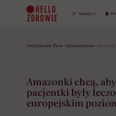
Go
to
content
Tematy
Po
HelloZdrowie: Życie
›
Społeczeństwo
›
Amazonki c
Amazonki chcą, aby
pacjentki były lecz
europejskim pozio