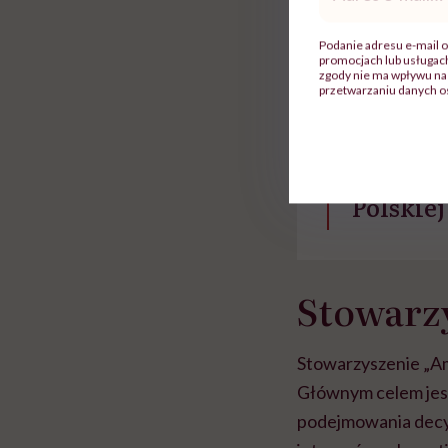
głupota i brak wyo
mail
*
- O tym,
Podanie adresu e-mail o
promocjach lub usługa
powinien
zgody nie ma wpływu na 
przetwarzaniu danych o
lekarz z
klinicz
prezes 
Polskie
Stowarz
Stowarzyszenie „Ama
Głównym celem jest
podejmowania decyz