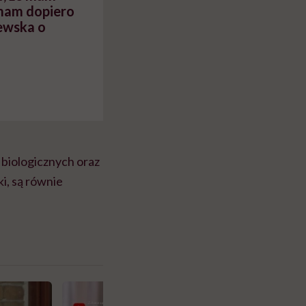
 mam dopiero
iewska o
 biologicznych oraz
ki, są równie