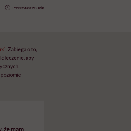
Przeczytasz w 2 min
rsi
. Zabiega o to,
ć leczenie, aby
dycznych.
a poziomie
w, że mam