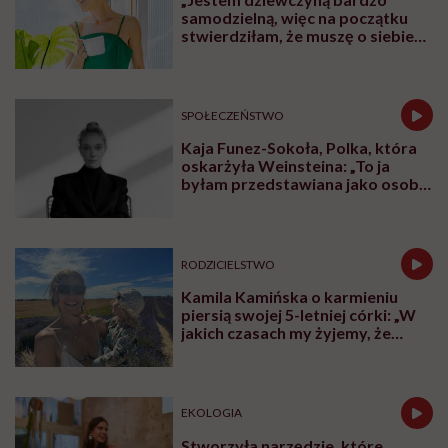
samodzielną, więc na początku
stwierdziłam, że muszę o siebie
zadbać”. Emilia Pobiedzińska o
słodko-gorzkim doświadczeniu
menopauzy
SPOŁECZEŃSTWO
Kaja Funez-Sokoła, Polka, która
oskarżyła Weinsteina: „To ja
byłam przedstawiana jako osoba,
która musi się bronić”
RODZICIELSTWO
Kamila Kamińska o karmieniu
piersią swojej 5-letniej córki: „W
jakich czasach my żyjemy, że
naturalne sprawy musimy
normalizować?”
EKOLOGIA
Stworzyła narzędzie, które