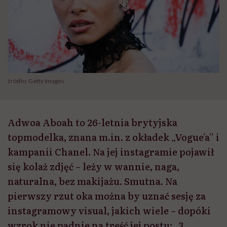
źródło: Getty Images
Adwoa Aboah to 26-letnia brytyjska
topmodelka, znana m.in. z okładek „Vogue’a” i
kampanii Chanel. Na jej instagramie pojawił
się kolaż zdjęć – leży w wannie, naga,
naturalna, bez makijażu. Smutna. Na
pierwszy rzut oka można by uznać sesję za
instagramowy visual, jakich wiele – dopóki
wzrok nie padnie na treść jej postu: „3