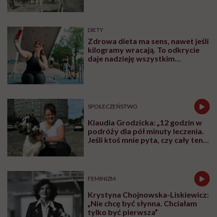
DIETY
Zdrowa dieta ma sens, nawet jeśli
kilogramy wracają. To odkrycie
daje nadzieję wszystkim
walczącym z efektem jo-jo
SPOŁECZEŃSTWO
Klaudia Grodzicka: „12 godzin w
podróży dla pół minuty leczenia.
Jeśli ktoś mnie pyta, czy cały ten
trud ma sens, bez wahania
odpowiadam: 'tak’”
FEMINIZM
Krystyna Chojnowska-Liskiewicz:
„Nie chcę być słynna. Chciałam
tylko być pierwsza”