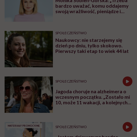
Monika Sobień-Górska: „Trzeba
bardzo uważać, komu oddajemy
swoją wrażliwość, pieniądze i
zaufanie”
SPOŁECZEŃSTWO
Naukowcy: nie starzejemy się
dzień po dniu, tylko skokowo.
Pierwszy taki etap to wiek 44 lat
SPOŁECZEŃSTWO
Jagoda choruje na alzheimera o
wczesnym początku. „Zostało mi
10, może 11 wakacji, a kolejnych
nie będę już świadoma”
MATERIAŁY PROMOCYJNE
SPOŁECZEŃSTWO
„Jestem dziewczyną bardzo