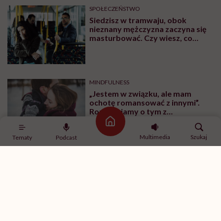
SPOŁECZEŃSTWO
Siedzisz w tramwaju, obok
nieznany mężczyzna zaczyna się
masturbować. Czy wiesz, co
robić?
MINDFULNESS
„Jestem w związku, ale mam
ochotę romansować z innymi”.
Rozmawiamy o tym z
psychologiem
Strona główna
Multimedia
Szukaj
Tematy
Podcast
SPOŁECZEŃSTWO
„Co miałaś na sobie?”. Wystawa,
która prezentuje ubrania, jakie
miały na sobie ofiary gwałtu w
momencie napaści