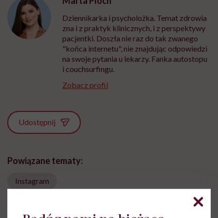
Marta Ploch
Dziennikarka i psycholożka. Temat zdrowia
zna i z praktyk klinicznych, i z perspektywy
pacjentki. Doszła nie raz do tak zwanego
"końca internetu", nie znajdując odpowiedzi
na swoje pytania u lekarzy. Fanka autostopu
i couchsurfingu.
Zobacz profil
Udostępnij
Powiązane tematy:
Instagram