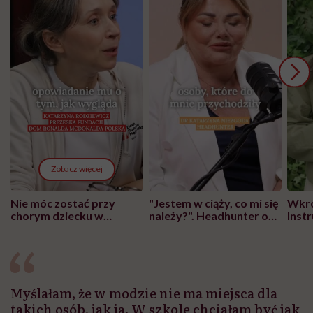
Zobacz więcej
Nie móc zostać przy
"Jestem w ciąży, co mi się
Wkró
chorym dziecku w
należy?". Headhunter o
Inst
szpitalu to tortura.
zmianie pokoleniowej u
atak
"Przeszkadzać w tym
kobiet w ciąży na rynku
wars
może chyba tylko
pracy
eksp
głupota i brak
wyobraźni"
Myślałam, że w modzie nie ma miejsca dla
takich osób, jak ja. W szkole chciałam być jak