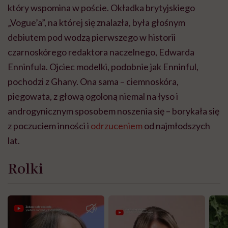
który wspomina w poście. Okładka brytyjskiego
„Vogue’a”, na której się znalazła, była głośnym
debiutem pod wodzą pierwszego w historii
czarnoskórego redaktora naczelnego, Edwarda
Enninfula. Ojciec modelki, podobnie jak Enninful,
pochodzi z Ghany. Ona sama – ciemnoskóra,
piegowata, z głową ogoloną niemal na łyso i
androgynicznym sposobem noszenia się – borykała się
z poczuciem inności i
odrzuceniem
od najmłodszych
lat.
Rolki