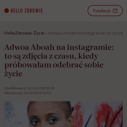
Go
to
Fundacja
content
HelloZdrowie: Życie
›
Adwoa Aboah na instagramie: to są zdjęc
Adwoa Aboah na instagramie:
to są zdjęcia z czasu, kiedy
próbowałam odebrać sobie
życie
Opublikowano:
12.10.2018 15:00
Aktualizacja:
24.04.2019 11:53