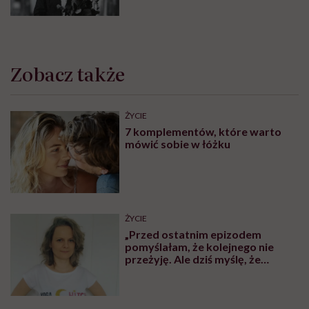
Zobacz także
ŻYCIE
7 komplementów, które warto
mówić sobie w łóżku
ŻYCIE
„Przed ostatnim epizodem
pomyślałam, że kolejnego nie
przeżyję. Ale dziś myślę, że
przeżyję, tylko wcześniej pójdę
po pomoc”. Alicja o wychodzeniu z
depresji