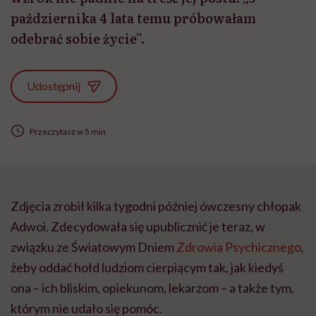
października 4 lata temu próbowałam
odebrać sobie życie”.
Udostępnij
Przeczytasz w 5 min
Zdjęcia zrobił kilka tygodni później ówczesny chłopak
Adwoi. Zdecydowała się upublicznić je teraz, w
związku ze Światowym Dniem
Zdrowia Psychicznego
,
żeby oddać hołd ludziom cierpiącym tak, jak kiedyś
ona – ich bliskim, opiekunom, lekarzom – a także tym,
którym nie udało się pomóc.