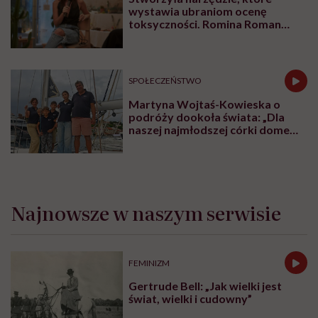
wystawia ubraniom ocenę
toksyczności. Romina Roman
tłumaczy, co plastik robi z naszą
skórą
SPOŁECZEŃSTWO
Martyna Wojtaś-Kowieska o
podróży dookoła świata: „Dla
naszej najmłodszej córki domem
jest jacht. Miała dwa latka, kiedy
wypływaliśmy w rejs”
Najnowsze w naszym serwisie
FEMINIZM
Gertrude Bell: „Jak wielki jest
świat, wielki i cudowny”