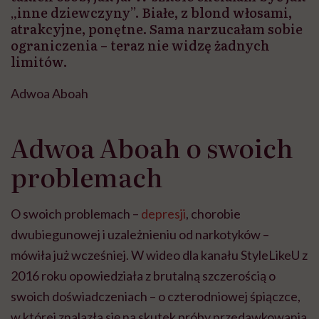
„inne dziewczyny”. Białe, z blond włosami,
atrakcyjne, ponętne. Sama narzucałam sobie
ograniczenia – teraz nie widzę żadnych
limitów.
Adwoa Aboah
Adwoa Aboah o swoich
problemach
O swoich problemach –
depresji
, chorobie
dwubiegunowej i uzależnieniu od narkotyków –
mówiła już wcześniej. W wideo dla kanału StyleLikeU z
2016 roku opowiedziała z brutalną szczerością o
swoich doświadczeniach – o czterodniowej śpiączce,
w której znalazła się na skutek próby przedawkowania