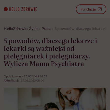
Go
to
Fundacja
content
HelloZdrowie: Życie
›
Praca
›
5 powodów, dlaczego lekarze i le
5 powodów, dlaczego lekarze i
lekarki są ważniejsi od
pielęgniarek i pielęgniarzy.
Wylicza Mama Psychiatra
Opublikowano:
25.05.2021 14:33
Aktualizacja:
24.02.2022 08:00