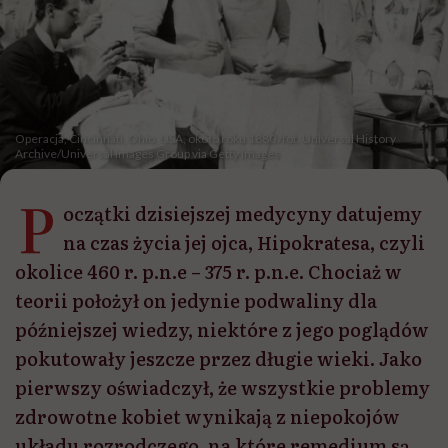
Operacja, Cincinnati, Ohio, USA, około roku 1880 /fot. Universal History
Archive/Universal Images Group via Getty Images
P
oczątki dzisiejszej medycyny datujemy
na czas życia jej ojca, Hipokratesa, czyli
okolice 460 r. p.n.e – 375 r. p.n.e. Chociaż w
teorii położył on jedynie podwaliny dla
późniejszej wiedzy, niektóre z jego poglądów
pokutowały jeszcze przez długie wieki. Jako
pierwszy oświadczył, że wszystkie problemy
zdrowotne kobiet wynikają z niepokojów
układu rozrodczego, na które remedium są