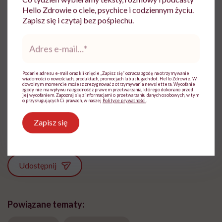
Hello Zdrowie o ciele, psychice i codziennym życiu.
Zapisz się i czytaj bez pośpiechu.
Adres
e-
mail
*
Ewelina Kaczmarczyk
Podanie adresu e-mail oraz kliknięcie „Zapisz się” oznacza zgodę na otrzymywanie
wiadomości o nowościach, produktach, promocjach lub usługach dot. Hello Zdrowie. W
dowolnym momencie możesz zrezygnować z otrzymywania newslettera. Wycofanie
Dziennikarka, której temat zdrowia zawsze
zgody nie ma wpływu na zgodność z prawem przetwarzania, którego dokonano przed
jej wycofaniem. Zapoznaj się z informacjami o przetwarzaniu danych osobowych, w tym
był bliski. Związana była m.in. z TVN,
o przysługujących Ci prawach, w naszej
Polityce prywatności
.
Polską Agencją Prasową i Wirtualną Polską
Zapisz się
Zobacz profil
Udostępnij
Powiązane tematy: