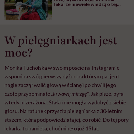
lekarze niewiele wiedzą o tej
chorobie” – mówi Jolanta,
zmagająca się z zespołem post-
polio
W pielęgniarkach jest
moc?
Monika Tucholska w swoim poście na Instagramie
wspomina swój pierwszy dyżur, na którym pacjent
nagle zaczął walić głową w ścianę i po chwili jego
czoło przypominało
„krwawą miazgę”
. Jak pisze, była
wtedy przerażona. Stała i nie mogła wydobyć z siebie
głosu. Na ratunek przyszła pielęgniarka z 30-letnim
stażem, która podpowiedziała jej, co robić. Do tej pory
lekarka to pamięta, choć minęło już 15 lat.