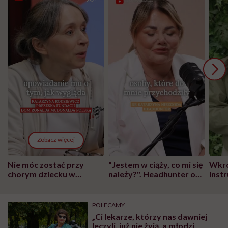
Zobacz więcej
Nie móc zostać przy
"Jestem w ciąży, co mi się
Wkró
chorym dziecku w
należy?". Headhunter o
Inst
szpitalu to tortura.
zmianie pokoleniowej u
atak
"Przeszkadzać w tym
kobiet w ciąży na rynku
wars
może chyba tylko
pracy
eksp
POLECAMY
głupota i brak
„Ci lekarze, którzy nas dawniej
wyobraźni"
leczyli, już nie żyją, a młodzi