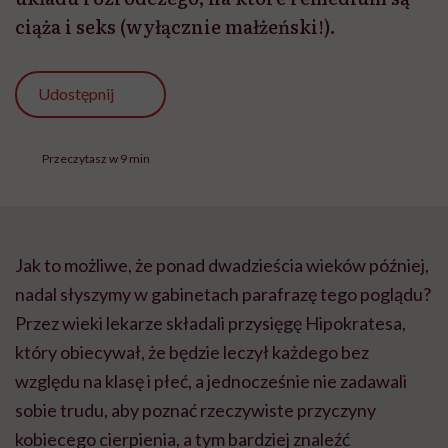
ciąża i seks (wyłącznie małżeński!).
Udostępnij
Przeczytasz w 9 min
Jak to mo
żliwe, że ponad dwadzieścia wiek
ów pó
źniej,
nadal słyszymy w gabinetach parafrazę tego poglądu?
Przez wieki lekarze składali przysięgę Hipokratesa,
kt
óry obiecywa
ł, że będzie leczył każdego bez
względu na klasę i płeć, a jednocześnie nie zadawali
sobie trudu, aby poznać rzeczywiste przyczyny
kobiecego cierpienia, a tym bardziej znaleźć