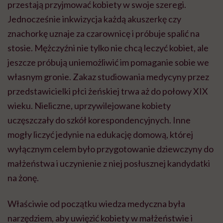
przestają przyjmować kobiety w swoje szeregi.
Jednocześnie inkwizycja każdą akuszerkę czy
znachorkę uznaje za czarownicę i próbuje spalić na
stosie. Mężczyźni nie tylko nie chcą leczyć kobiet, ale
jeszcze próbują uniemożliwić im pomaganie sobie we
własnym gronie. Zakaz studiowania medycyny przez
przedstawicielki płci żeńskiej trwa aż do połowy XIX
wieku. Nieliczne, uprzywilejowane kobiety
uczęszczały do szkół korespondencyjnych. Inne
mogły liczyć jedynie na edukację domową, której
wyłącznym celem było przygotowanie dziewczyny do
małżeństwa i uczynienie z niej posłusznej kandydatki
na żonę.
Właściwie od początku wiedza medyczna była
narzędziem, aby uwięzić kobiety w małżeństwie i