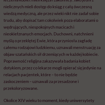
nielicznych mieli dostęp do ksiąg z całą ówczesną
wiedzą medyczną, ale przez wieki nikt nie zadał sobie
trudu, aby dopisać tam cokolwiek poza elaboratami o
wędrujących, niespokojnych macicach i
nieokiełznanych emocjach. Duchowni, natchnieni
myślą o przeklętej Ewie, która przyniosła zagładę
całemu rodzajowi ludzkiemu, uznawali menstruację za
objaw szatańskich sił drzemiących w każdej kobiecie.
Poprawność religijna zakazywała badania kobiet
dotykiem, przez co lekarze mogli opierać się jedynie na
relacjach pacjentek, które – to nie będzie
zaskoczeniem – uznawali za przesadzone i
przekoloryzowane.
Okolice XIV wieku to moment, kiedy uniwersytety