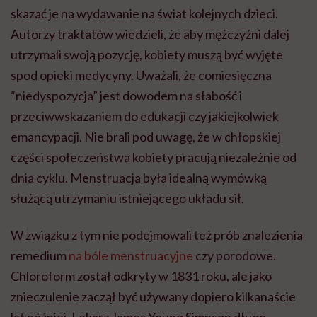
skazać je na wydawanie na świat kolejnych dzieci.
Autorzy traktatów wiedzieli, że aby mężczyźni dalej
utrzymali swoją pozycję, kobiety muszą być wyjęte
spod opieki medycyny. Uważali, że comiesięczna
“niedyspozycja” jest dowodem na słabość i
przeciwwskazaniem do edukacji czy jakiejkolwiek
emancypacji. Nie brali pod uwagę, że w chłopskiej
części społeczeństwa kobiety pracują niezależnie od
dnia cyklu. Menstruacja była idealną wymówką
służącą utrzymaniu istniejącego układu sił.
W związku z tym nie podejmowali też prób znalezienia
remedium
na bóle menstruacyjne
czy porodowe.
Chloroform został odkryty w 1831 roku, ale jako
znieczulenie zaczął być używany dopiero kilkanaście
lat później. Lekarz James Young Simpson długo