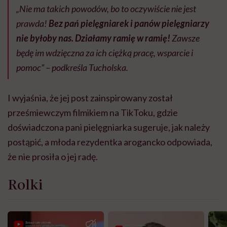
„Nie ma takich powodów, bo to oczywiście nie jest
prawda!
Bez pań pielęgniarek i panów pielęgniarzy
nie byłoby nas. Działamy ramię w ramię!
Zawsze
będę im wdzięczna za ich ciężką pracę, wsparcie i
pomoc” – podkreśla Tucholska.
I wyjaśnia, że jej post zainspirowany został
prześmiewczym filmikiem na TikToku, gdzie
doświadczona pani pielęgniarka sugeruje, jak należy
postąpić, a młoda rezydentka arogancko odpowiada,
że nie prosiła o jej radę.
Rolki